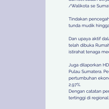
/Walikota se Sumat
Tindakan pencegahan
tunda mudik hingga 
Dan upaya aktif da
telah dibuka Rumah
istirahat tenaga med
Juga dilaporkan HD
Pulau Sumatera. Pe
pertumbuhan ekonom
2,97%.
Dengan catatan pe
tertinggi di regio