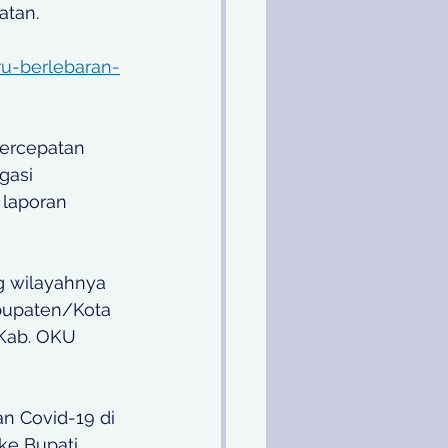
atan.
ru-berlebaran-
Percepatan 
gasi 
laporan  
g wilayahnya 
abupaten/Kota 
 Kab. OKU 
n Covid-19 di 
ke Bupati 