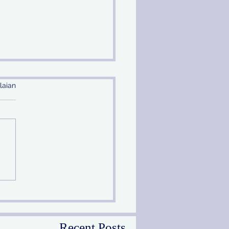
laian
ang Sidang Terdakwa
ng, Kejari Tanjung
ak Terbitkan DPO
Recent Posts