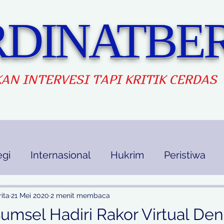
DINATBER
AN INTERVES
I TAPI KRITIK CERDAS
egi
Internasional
Hukrim
Peristiwa
kan
Ekbis
Opini
Indek Berita
ita
21 Mei 2020
2 menit membaca
umsel Hadiri Rakor Virtual De