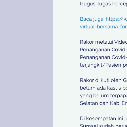
Gugus Tugas Percep
Baca juga: https:/
virtual-bersama-fo
Rakor melalui Vide
Penanganan Covid-1
Penanganan Covid-
terjangkit/Pasien po
Rakor diikuti oleh
belum ada kasus pos
yang belum terpapar
Selatan dan Kab. E
Di kesempatan ini 
Sumsel sudah berja