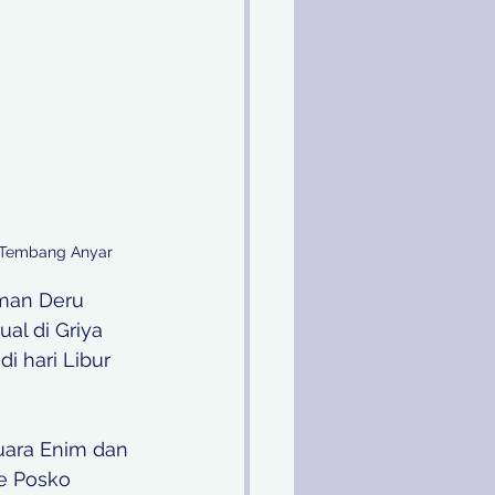
n Tembang Anyar
man Deru 
al di Griya 
i hari Libur 
uara Enim dan 
e Posko 