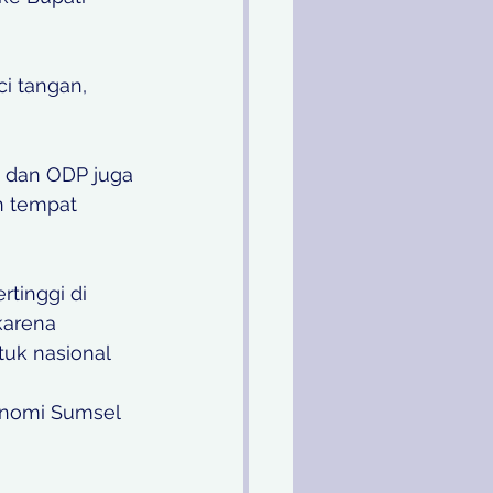
i tangan, 
 dan ODP juga 
n tempat 
tinggi di 
karena 
uk nasional 
nomi Sumsel 