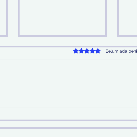
Dinilai 0 dari 5 bintang.
Belum ada peni
Telusuri Aliran Rp 29 Miliar
Jel
Hasil Judi Online, Kejari
Hila
Surabaya Kejar Hingga ke
Per
Malaysia dan Filipina