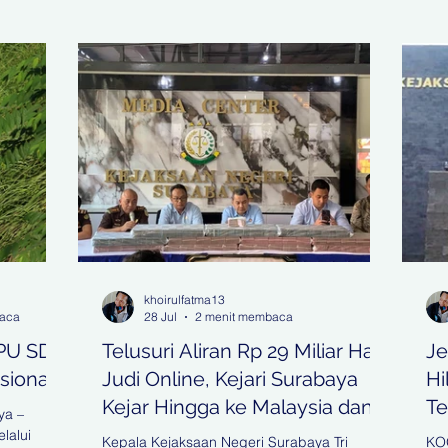
khoirulfatma13
baca
28 Jul
2 menit membaca
 PU SDA
Telusuri Aliran Rp 29 Miliar Hasil
Je
sional
Judi Online, Kejari Surabaya
Hi
Kejar Hingga ke Malaysia dan
Te
a –
Filipina
lalui
Kepala Kejaksaan Negeri Surabaya Tri
KO