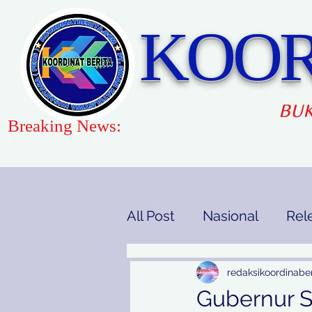
KOOR
BUK
Breaking News:
All Post
Nasional
Rel
Gaya Hidup
Pendidi
redaksikoordinaber
Gubernur S