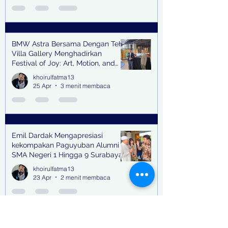
BMW Astra Bersama Dengan Teh
Villa Gallery Menghadirkan
Festival of Joy: Art, Motion, and
Scent
khoirulfatma13
25 Apr
3 menit membaca
Emil Dardak Mengapresiasi
kekompakan Paguyuban Alumni
SMA Negeri 1 Hingga 9 Surabaya
(Pasmanbaya) dalam Kegiatan
khoirulfatma13
Halal Bihalal
23 Apr
2 menit membaca
Kepala ESDM Jatim Resmi Jadi