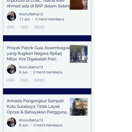
Importasi di DJBC, Nama Raffi
Ahmad ada di BAP dalam Sidang
khoirulfatma13
11 Jun
2 menit membaca
Proyek Pabrik Gula Assembagoes
yang Rugikan Negara Rp645
Miliar, Kini Digeledah Polri
khoirulfatma13
9 Jun
2 menit membaca
Armada Pengangkut Sampah
Kota Surabaya Tidak Layak
Oprasi & Bahayakan Pengguna
Jalan
khoirulfatma13
9 Jun
2 menit membaca