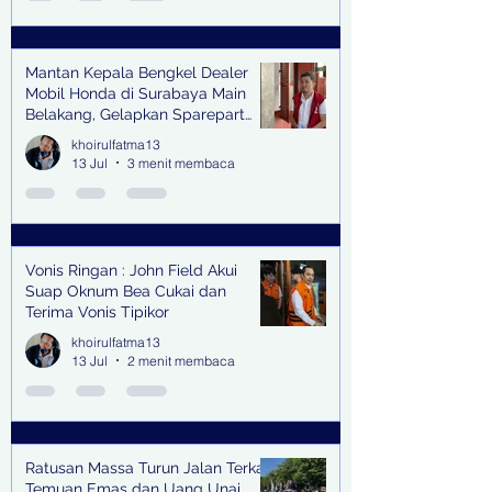
Mantan Kepala Bengkel Dealer
Mobil Honda di Surabaya Main
Belakang, Gelapkan Sparepart
Senilai Rp 1,9 Miliar
khoirulfatma13
13 Jul
3 menit membaca
Vonis Ringan : John Field Akui
Suap Oknum Bea Cukai dan
Terima Vonis Tipikor
khoirulfatma13
13 Jul
2 menit membaca
Ratusan Massa Turun Jalan Terkait
Temuan Emas dan Uang Unai