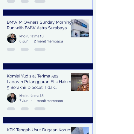
BMW M Owners Sunday Morning
Run with BMW Astra Surabaya
khoirulfatma13
8 Jun
2 menit membaca
Komisi Yudisial Terima 592
Laporan Pelanggaran Etik Hakim,
5 Berakhir Dipecat Tidak
Terhormat
khoirulfatma13
7 Jun
1 menit membaca
KPK Tengah Usut Dugaan Korupsi