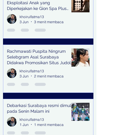
Eksploitasi Anak yang
Diperkejakan ke Gion Spa Plus
and Pub Surabaya,
khoirulfatma13
3 Jun
3 menit membaca
Rachmawati Puspita Ningrum
Selebgram Asal Surabaya
Didakwa Promosikan Situs Judol,
Raup Rp2 Juta dari Tiga Kali
khoirulfatma13
Endorse
3 Jun
2 menit membaca
Debarkasi Surabaya resmi dimulai
pada Senin Malam ini
khoirulfatma13
1 Jun
1 menit membaca