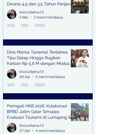
Divonis 4,5 dan 3,5 Tahun Penjara
khoirulfatma13
4 Mei
2 menit membaca
Dina Marisa Tanamal Terdakwa
Tipu Gelap Hingga Rugikan
Korban Rp 5,6 M dengan Modus
Kerja Sama Impor Bodong
khoirulfatma13
29 Apr
2 menit membaca
Peringati HKB 2026, Kolaborasi
BPBD Jatim Gelar Simulasi
Evakuasi Tsunami di Lumajang &
Trenggalek
khoirulfatma13
27 Apr
4 menit membaca