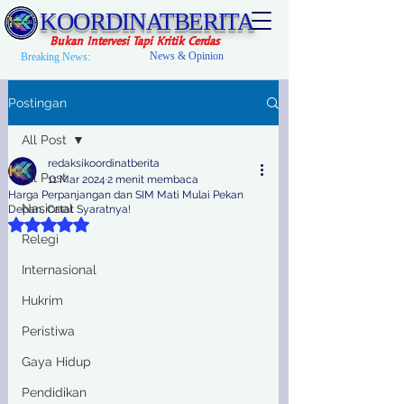
KOORDINATBERITA
Bukan Intervesi Tapi Kritik Cerdas
News & Opinion
Breaking News:
Postingan
All Post
redaksikoordinatberita
All Post
11 Mar 2024
2 menit membaca
Harga Perpanjangan dan SIM Mati Mulai Pekan
Nasional
Depan, Catat Syaratnya!
Dinilai NaN dari 5 bintang.
Relegi
Internasional
Hukrim
Peristiwa
Gaya Hidup
Pendidikan