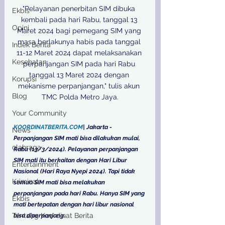
"Pelayanan penerbitan SIM dibuka 
Ekbis
kembali pada hari Rabu, tanggal 13 
Opini
Maret 2024 bagi pemegang SIM yang 
masa berlakunya habis pada tanggal 
Indek Berita
11-12 Maret 2024 dapat melaksanakan 
Kesehatan
perpanjangan SIM pada hari Rabu 
tanggal 13 Maret 2024 dengan 
Korupsi
mekanisme perpanjangan," tulis akun 
Blog
TMC Polda Metro Jaya.

Your Community
KOORDINATBERITA.COM
| Jakarta - 
News
Perpanjangan SIM mati bisa dilakukan mulai, 
olahraga
Rabu (13/3/2024). Pelayanan perpanjangan 
SIM mati itu berkaitan dengan Hari Libur 
Entertainment
Nasional (Hari Raya Nyepi 2024). Tapi tidak 
Kriminal
semua SIM mati bisa melakukan 
perpanjangan pada hari Rabu. Hanya SIM yang 
Ekbis
mati bertepatan dengan hari libur nasional 
Tentang Koordinat Berita
bisa diperpanjang.