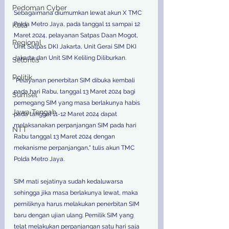
Pedoman Cyber
Sebagaimana diumumkan lewat akun X TMC 
Polda Metro Jaya, pada tanggal 11 sampai 12 
Kota
Maret 2024, pelayanan Satpas Daan Mogot, 
Regional
Unit Satpas DKI Jakarta, Unit Gerai SIM DKI 
Jakarta dan Unit SIM Keliling Diliburkan.
Selbritis
Politik
"Pelayanan penerbitan SIM dibuka kembali 
pada hari Rabu, tanggal 13 Maret 2024 bagi 
Sumsel
pemegang SIM yang masa berlakunya habis 
Jawa Tengah
pada tanggal 11-12 Maret 2024 dapat 
melaksanakan perpanjangan SIM pada hari 
NTT
Rabu tanggal 13 Maret 2024 dengan 
mekanisme perpanjangan," tulis akun TMC 
Polda Metro Jaya.
SIM mati sejatinya sudah kedaluwarsa 
sehingga jika masa berlakunya lewat, maka 
pemiliknya harus melakukan penerbitan SIM 
baru dengan ujian ulang. Pemilik SIM yang 
telat melakukan perpanjangan satu hari saja 