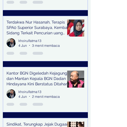
Terdakwa Nur Hasanah, Terapis
SPA0 Superior Surabaya, Kembali
Sidang Terkait Pencurian uang
senilai Rp1,285 M di PN Surabaya
khoirulfatma13
4 Jun
3 menit membaca
Kantor BGN Digeledah Kejagung
dan Mantan Kepala BGN Dadan
Hindayana Kini Berstatus Ditahan
khoirulfatma13
4 Jun
2 menit membaca
Sindikat, Terungkap Jejak Dugaan