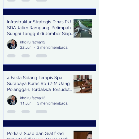
Infrastruktur Strategis Dinas PU
SDA Jatim Rampung, Pelimpah
Sungai Tanggul di Jember Siap
Bangkitkan Swasembada Pangan
khoirulfatma13
dan Pengendali Banjir
22 Jun
2 menit membaca
4 Fakta Sidang Terapis Spa
Surabaya Kuras Rp 1,2 M Uang
Pelanggan, Terdakwa Tersudut
oleh Keterangan Saksi Kunci
khoirulfatma13
11 Jun
3 menit membaca
Perkara Suap dan Gratifikasi