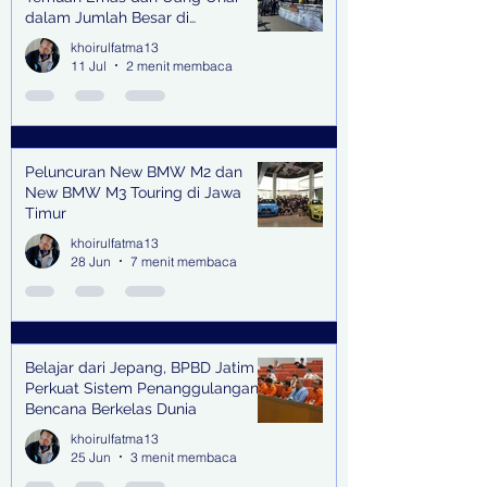
dalam Jumlah Besar di
Lingkungan Jampidsus Kejaksaan
khoirulfatma13
Agung RI di Jakarta
11 Jul
2 menit membaca
Peluncuran New BMW M2 dan
New BMW M3 Touring di Jawa
Timur
khoirulfatma13
28 Jun
7 menit membaca
Belajar dari Jepang, BPBD Jatim
Perkuat Sistem Penanggulangan
Bencana Berkelas Dunia
khoirulfatma13
25 Jun
3 menit membaca