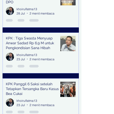
DPO
khoirulfatma13
28 Jul
2 menit membaca
KPK : Tiga Swasta Menyuap
Anwar Sadad Rp 6,9 M untuk
Pengkondisian Sana Hibah
khoirulfatma13
23 Jul
2 menit membaca
KPK Panggil 6 Saksi setelah
Tetapkan Tersangka Baru Kasus
Bea Cukai
khoirulfatma13
23 Jul
2 menit membaca