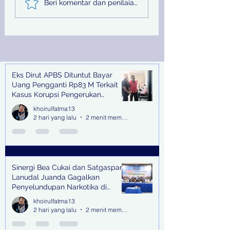
Beri komentar dan penilaian...
Satgaspam Lanudal
Melalui PU SDA
Juanda Gagalkan
Peringati Hari Su
Penyelundupan
Nasional
Narkotika di Bandara
Juanda
Eks Dirut APBS Dituntut Bayar
Recent Posts
Uang Pengganti Rp83 M Terkait
Kasus Korupsi Pengerukan
Tanjung Perak
khoirulfatma13
2 hari yang lalu
2 menit membaca
Sinergi Bea Cukai dan Satgaspam
Lanudal Juanda Gagalkan
Penyelundupan Narkotika di
Bandara Juanda
khoirulfatma13
2 hari yang lalu
2 menit membaca