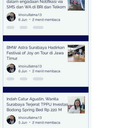
dalam engadaan Notifikasi via
SMS dan WA di BRI dan Telkom
khoirulfatma13
6 Jun
2 menit membaca
BMW Astra Surabaya Hadirkan
Festival of Joy on Tour di Jawa
Timur
khoirulfatma13
6 Jun
2 menit membaca
Indah Catur Agustin, Wanita
Surabaya Terjerat TPPU Investasi
Bodong Spring Bed Rp 220 M
khoirulfatma13
5 Jun
2 menit membaca