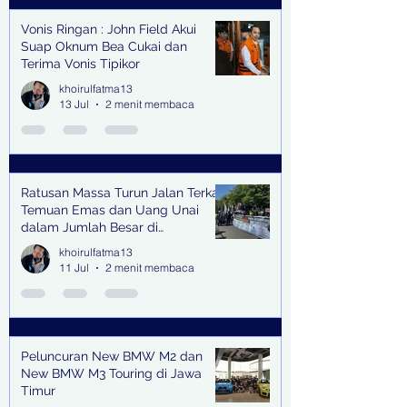
Vonis Ringan : John Field Akui
Suap Oknum Bea Cukai dan
Terima Vonis Tipikor
khoirulfatma13
13 Jul
2 menit membaca
Ratusan Massa Turun Jalan Terkait
Temuan Emas dan Uang Unai
dalam Jumlah Besar di
Lingkungan Jampidsus Kejaksaan
khoirulfatma13
Agung RI di Jakarta
11 Jul
2 menit membaca
Peluncuran New BMW M2 dan
New BMW M3 Touring di Jawa
Timur