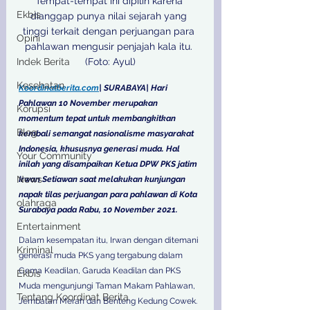
Tempat-tempat ini dipilih karena 
Ekbis
dianggap punya nilai sejarah yang 
tinggi terkait dengan perjuangan para 
Opini
pahlawan mengusir penjajah kala itu. 
Indek Berita
(Foto: Ayul)
Kesehatan
Koordinatberita.com
| SURABAYA| Hari 
Pahlawan 10 November merupakan 
Korupsi
momentum tepat untuk membangkitkan 
Blog
kembali semangat nasionalisme masyarakat 
Indonesia, khususnya generasi muda. Hal 
Your Community
inilah yang disampaikan Ketua DPW PKS jatim 
News
Irwan Setiawan saat melakukan kunjungan 
napak tilas perjuangan para pahlawan di Kota 
olahraga
Surabaya pada Rabu, 10 November 2021.
Entertainment
Dalam kesempatan itu, Irwan dengan ditemani 
Kriminal
generasi muda PKS yang tergabung dalam 
Gema Keadilan, Garuda Keadilan dan PKS 
Ekbis
Muda mengunjungi Taman Makam Pahlawan, 
Tentang Koordinat Berita
Jembatan Merah dan Benteng Kedung Cowek. 