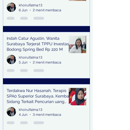
khoirulfatma13
6 Jun
2 menit membaca
Indah Catur Agustin, Wanita
Surabaya Terjerat TPPU Investasi
Bodong Spring Bed Rp 220 M
khoirulfatma13
5 Jun
2 menit membaca
Terdakwa Nur Hasanah, Terapis
SPA0 Superior Surabaya, Kembali
Sidang Terkait Pencurian uang
senilai Rp1,285 M di PN Surabaya
khoirulfatma13
4 Jun
3 menit membaca