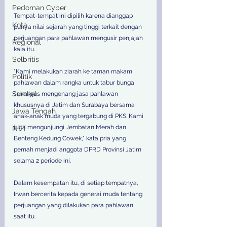
Pedoman Cyber
Tempat-tempat ini dipilih karena dianggap 
Kota
punya nilai sejarah yang tinggi terkait dengan 
perjuangan para pahlawan mengusir penjajah 
Regional
kala itu. 
Selbritis
"Kami melakukan ziarah ke taman makam 
Politik
pahlawan dalam rangka untuk tabur bunga 
Sumsel
sekaligus mengenang jasa pahlawan 
khususnya di Jatim dan Surabaya bersama 
Jawa Tengah
anak-anak muda yang tergabung di PKS. Kami 
juga mengunjungi Jembatan Merah dan 
NTT
Benteng Kedung Cowek," kata pria yang 
pernah menjadi anggota DPRD Provinsi Jatim 
selama 2 periode ini.
Dalam kesempatan itu, di setiap tempatnya, 
Irwan bercerita kepada generai muda tentang 
perjuangan yang dilakukan para pahlawan 
saat itu. 