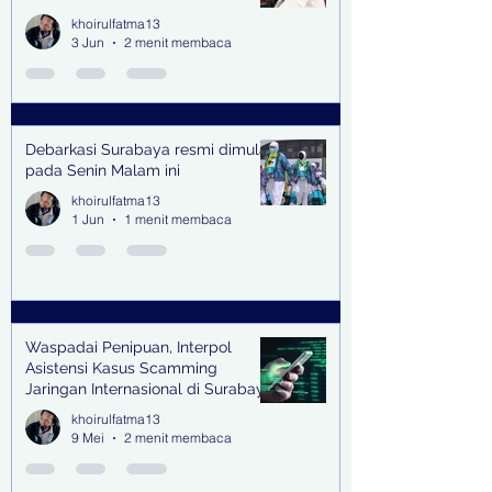
Raup Rp2 Juta dari Tiga Kali
khoirulfatma13
Endorse
3 Jun
2 menit membaca
Debarkasi Surabaya resmi dimulai
pada Senin Malam ini
khoirulfatma13
1 Jun
1 menit membaca
Waspadai Penipuan, Interpol
Asistensi Kasus Scamming
Jaringan Internasional di Surabaya
khoirulfatma13
9 Mei
2 menit membaca