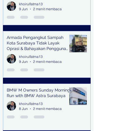
khoirulfatma13
9 Jun
2 menit membaca
Armada Pengangkut Sampah
Kota Surabaya Tidak Layak
Oprasi & Bahayakan Pengguna
Jalan
khoirulfatma13
9 Jun
2 menit membaca
BMW M Owners Sunday Morning
Run with BMW Astra Surabaya
khoirulfatma13
8 Jun
2 menit membaca