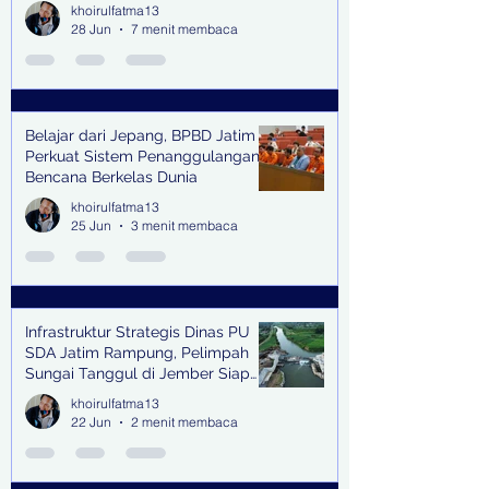
khoirulfatma13
28 Jun
7 menit membaca
Belajar dari Jepang, BPBD Jatim
Perkuat Sistem Penanggulangan
Bencana Berkelas Dunia
khoirulfatma13
25 Jun
3 menit membaca
Infrastruktur Strategis Dinas PU
SDA Jatim Rampung, Pelimpah
Sungai Tanggul di Jember Siap
Bangkitkan Swasembada Pangan
khoirulfatma13
dan Pengendali Banjir
22 Jun
2 menit membaca