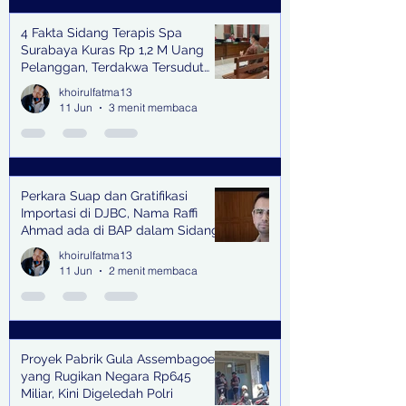
4 Fakta Sidang Terapis Spa
Surabaya Kuras Rp 1,2 M Uang
Pelanggan, Terdakwa Tersudut
oleh Keterangan Saksi Kunci
khoirulfatma13
11 Jun
3 menit membaca
Perkara Suap dan Gratifikasi
Importasi di DJBC, Nama Raffi
Ahmad ada di BAP dalam Sidang
khoirulfatma13
11 Jun
2 menit membaca
Proyek Pabrik Gula Assembagoes
yang Rugikan Negara Rp645
Miliar, Kini Digeledah Polri