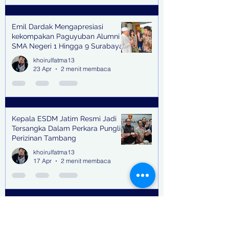
Emil Dardak Mengapresiasi
kekompakan Paguyuban Alumni
SMA Negeri 1 Hingga 9 Surabaya
(Pasmanbaya) dalam Kegiatan
khoirulfatma13
Halal Bihalal
23 Apr
2 menit membaca
Kepala ESDM Jatim Resmi Jadi
Tersangka Dalam Perkara Pungli
Perizinan Tambang
khoirulfatma13
17 Apr
2 menit membaca
Buron Terpidana Kasus Kredit
Fiktif yang masuk dalam daftar