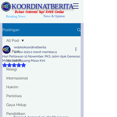
KOORDINATBERITA
Bukan Intervesi Tapi Kritik Cerdas
News & Opinion
Breaking News:
Postingan
All Post
redaksikoordinatberita
All Post
11 Nov 2021
2 menit membaca
Hari Pahlawan 10 November, PKS Jatim Ajak Generasi
Nasional
Muda Jadi Pejuang Masa Kini
Dinilai NaN dari 5 bintang.
Relegi
Internasional
Hukrim
Peristiwa
Gaya Hidup
Pendidikan