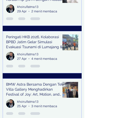
Kerja Sama Impor Bodong
khoirulfatma13
29 Apr
2 menit membaca
Peringati HKB 2026, Kolaborasi
BPBD Jatim Gelar Simulasi
Evakuasi Tsunami di Lumajang &
Trenggalek
khoirulfatma13
27 Apr
4 menit membaca
BMW Astra Bersama Dengan Teh
Villa Gallery Menghadirkan
Festival of Joy: Art, Motion, and
Scent
khoirulfatma13
25 Apr
3 menit membaca