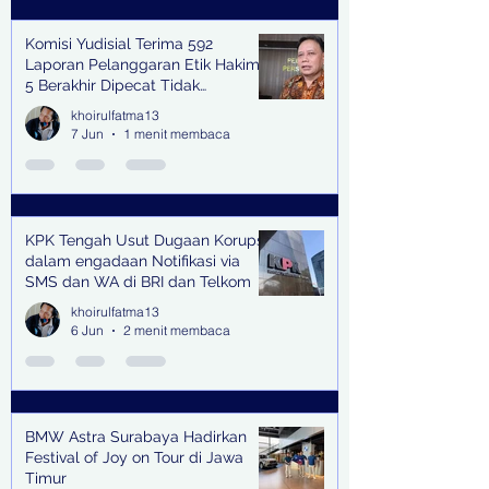
Komisi Yudisial Terima 592
Laporan Pelanggaran Etik Hakim,
5 Berakhir Dipecat Tidak
Terhormat
khoirulfatma13
7 Jun
1 menit membaca
KPK Tengah Usut Dugaan Korupsi
dalam engadaan Notifikasi via
SMS dan WA di BRI dan Telkom
khoirulfatma13
6 Jun
2 menit membaca
BMW Astra Surabaya Hadirkan
Festival of Joy on Tour di Jawa
Timur