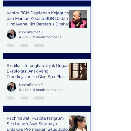
Kantor BGN Digeledah Kejagung
dan Mantan Kepala BGN Dadan
Hindayana Kini Berstatus Ditahan
khoirulfatma13
4 Jun
2 menit membaca
Sindikat, Terungkap Jejak Dugaan
Eksploitasi Anak yang
Diperkejakan ke Gion Spa Plus
and Pub Surabaya,
khoirulfatma13
3 Jun
3 menit membaca
Rachmawati Puspita Ningrum
Selebgram Asal Surabaya
Didakwa Promosikan Situs Judol,