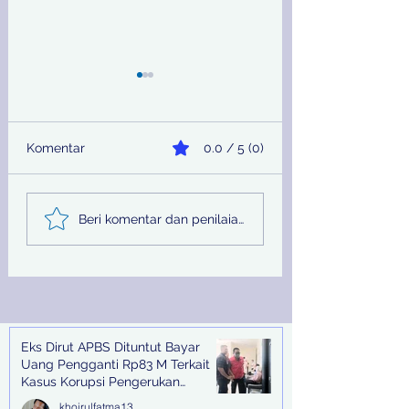
Komentar
0.0 / 5 (0)
Sinergi Bea Cukai dan
Pemprov Jatim
Beri komentar dan penilaian...
Satgaspam Lanudal
Melalui PU SDA
Juanda Gagalkan
Peringati Hari Su
Penyelundupan
Nasional
Narkotika di Bandara
Juanda
Eks Dirut APBS Dituntut Bayar
Recent Posts
Uang Pengganti Rp83 M Terkait
Kasus Korupsi Pengerukan
Tanjung Perak
khoirulfatma13