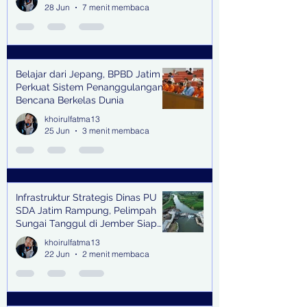
28 Jun
7 menit membaca
Belajar dari Jepang, BPBD Jatim
Perkuat Sistem Penanggulangan
Bencana Berkelas Dunia
khoirulfatma13
25 Jun
3 menit membaca
Infrastruktur Strategis Dinas PU
SDA Jatim Rampung, Pelimpah
Sungai Tanggul di Jember Siap
Bangkitkan Swasembada Pangan
khoirulfatma13
dan Pengendali Banjir
22 Jun
2 menit membaca