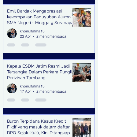
Emil Dardak Mengapresiasi
kekompakan Paguyuban Alumni
SMA Negeri 1 Hingga 9 Surabaya
(Pasmanbaya) dalam Kegiatan
khoirulfatma13
Halal Bihalal
23 Apr
2 menit membaca
Kepala ESDM Jatim Resmi Jadi
Tersangka Dalam Perkara Pungli
Perizinan Tambang
khoirulfatma13
17 Apr
2 menit membaca
Buron Terpidana Kasus Kredit
Fiktif yang masuk dalam daftar
DPO Sejak 2020, Kini Ditangkap