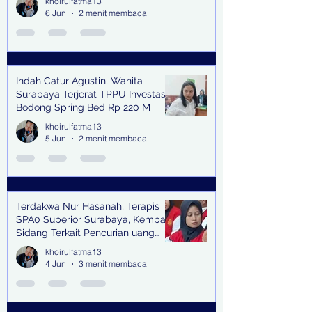
khoirulfatma13
6 Jun
2 menit membaca
Indah Catur Agustin, Wanita
Surabaya Terjerat TPPU Investasi
Bodong Spring Bed Rp 220 M
khoirulfatma13
5 Jun
2 menit membaca
Terdakwa Nur Hasanah, Terapis
SPA0 Superior Surabaya, Kembali
Sidang Terkait Pencurian uang
senilai Rp1,285 M di PN Surabaya
khoirulfatma13
4 Jun
3 menit membaca