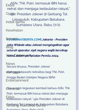
ASN, TNI, Polri, termasuk BIN harus 
Ekbis
netral dan menjaga kedaulatan rakyat,” 
Opini
ujar Presiden Jokowi di Gerbang Tol 
Limapuluh, Kabupaten Batubara, 
Indek Berita
Sumatera Utara, Rabu (7/2). 

Kesehatan
Korupsi
KOORDINATBERITA.COM
| Jakarta - Presiden 
Joko Widodo atau Jokowi mengingatkan agar 
Blog
seluruh aparatur sipil negara wajib bersikap 
Your Community
netral dalam perhelatan Pemilu 2024.
News
Secara khusus, Presiden Jokowi 
olahraga
menggarisbawahi netralitas bagi TNI, Polri, 
hingga Badan Intelijen Negara (BIN). 
Entertainment
“Saya ingin tegaskan kembali bahwa ASN, TNI, 
Kriminal
Polri, termasuk BIN harus netral dan menjaga 
Ekbis
kedaulatan rakyat,” ujar Presiden Jokowi di 
Gerbang Tol Limapuluh, Kabupaten Batubara, 
Tentang Koordinat Berita
Sumatera Utara, Rabu (7/2). 