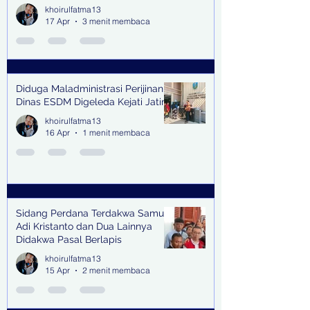
Kejari Surabaya
khoirulfatma13
17 Apr
3 menit membaca
Diduga Maladministrasi Perijinan,
Dinas ESDM Digeleda Kejati Jatim
khoirulfatma13
16 Apr
1 menit membaca
Sidang Perdana Terdakwa Samuel
Adi Kristanto dan Dua Lainnya
Didakwa Pasal Berlapis
khoirulfatma13
15 Apr
2 menit membaca