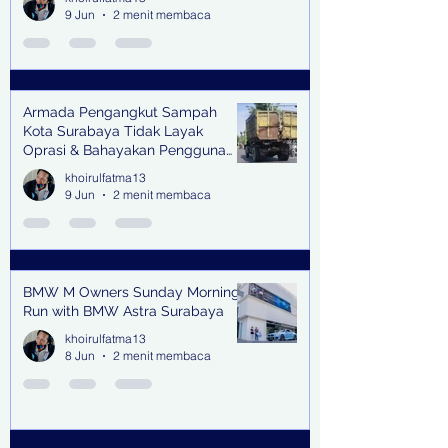
9 Jun
2 menit membaca
Armada Pengangkut Sampah
Kota Surabaya Tidak Layak
Oprasi & Bahayakan Pengguna
Jalan
khoirulfatma13
9 Jun
2 menit membaca
BMW M Owners Sunday Morning
Run with BMW Astra Surabaya
khoirulfatma13
8 Jun
2 menit membaca