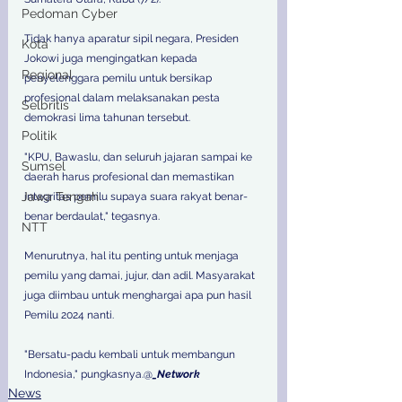
Pedoman Cyber
Tidak hanya aparatur sipil negara, Presiden 
Kota
Jokowi juga mengingatkan kepada 
Regional
penyelenggara pemilu untuk bersikap 
profesional dalam melaksanakan pesta 
Selbritis
demokrasi lima tahunan tersebut. 
Politik
"KPU, Bawaslu, dan seluruh jajaran sampai ke 
Sumsel
daerah harus profesional dan memastikan 
Jawa Tengah
integritas pemilu supaya suara rakyat benar-
benar berdaulat," tegasnya. 
NTT
Menurutnya, hal itu penting untuk menjaga 
pemilu yang damai, jujur, dan adil. Masyarakat 
juga diimbau untuk menghargai apa pun hasil 
Pemilu 2024 nanti. 
"Bersatu-padu kembali untuk membangun 
Indonesia," pungkasnya.@
_Network
News