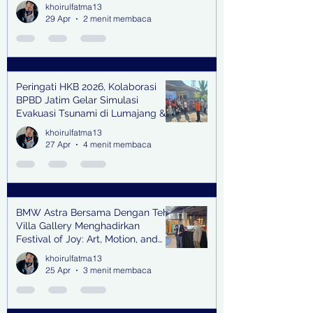
Kerja Sama Impor Bodong
khoirulfatma13
29 Apr
2 menit membaca
Peringati HKB 2026, Kolaborasi
BPBD Jatim Gelar Simulasi
Evakuasi Tsunami di Lumajang &
Trenggalek
khoirulfatma13
27 Apr
4 menit membaca
BMW Astra Bersama Dengan Teh
Villa Gallery Menghadirkan
Festival of Joy: Art, Motion, and
Scent
khoirulfatma13
25 Apr
3 menit membaca