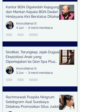
Kantor BGN Digeledah Kejagung
dan Mantan Kepala BGN Dadan
Hindayana Kini Berstatus Ditahan
khoirulfatma13
4 Jun
2 menit membaca
Sindikat, Terungkap Jejak Dugaan
Eksploitasi Anak yang
Diperkejakan ke Gion Spa Plus
and Pub Surabaya,
khoirulfatma13
3 Jun
3 menit membaca
Rachmawati Puspita Ningrum
Selebgram Asal Surabaya
Didakwa Promosikan Situs Judol,
Raup Rp2 Juta dari Tiga Kali