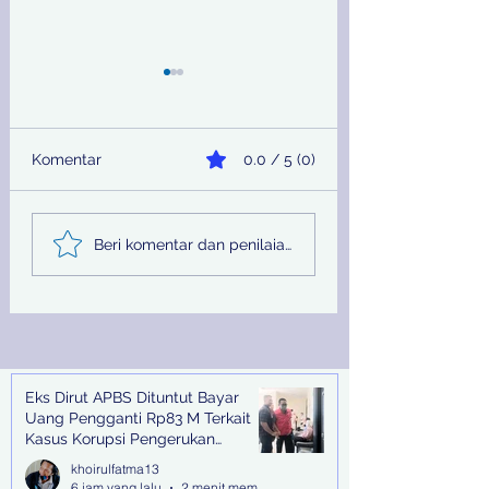
Komentar
0.0 / 5 (0)
Sinergi Bea Cukai dan
Pemprov Jatim
Beri komentar dan penilaian...
Satgaspam Lanudal
Melalui PU SDA
Juanda Gagalkan
Peringati Hari Su
Penyelundupan
Nasional
Narkotika di Bandara
Juanda
Eks Dirut APBS Dituntut Bayar
Recent Posts
Uang Pengganti Rp83 M Terkait
Kasus Korupsi Pengerukan
Tanjung Perak
khoirulfatma13
6 jam yang lalu
2 menit membaca