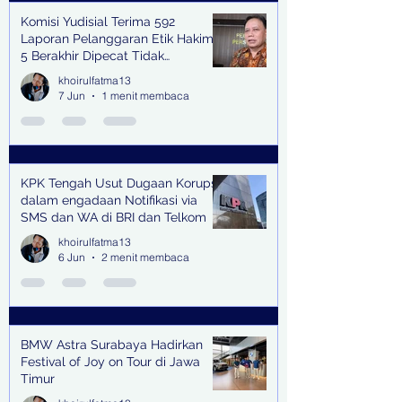
Komisi Yudisial Terima 592
Laporan Pelanggaran Etik Hakim,
5 Berakhir Dipecat Tidak
Terhormat
khoirulfatma13
7 Jun
1 menit membaca
KPK Tengah Usut Dugaan Korupsi
dalam engadaan Notifikasi via
SMS dan WA di BRI dan Telkom
khoirulfatma13
6 Jun
2 menit membaca
BMW Astra Surabaya Hadirkan
Festival of Joy on Tour di Jawa
Timur