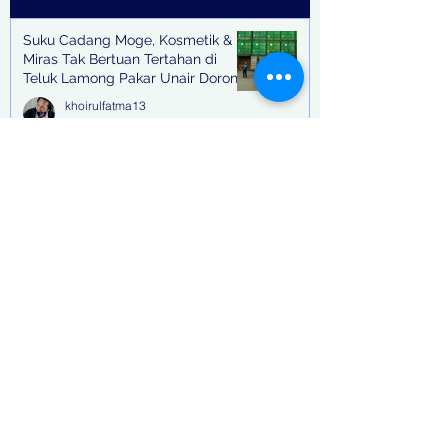
Suku Cadang Moge, Kosmetik &
Miras Tak Bertuan Tertahan di
Teluk Lamong Pakar Unair Dorong
Bea Cukai Kejar Big Bos Impor
khoirulfatma13
Ilegal
12 Apr
3 menit membaca
"Kasus Pemerasan" Peran Sentral
Ajudan Bupati Tulungagung, Tagih
Setoran Hingga 3 Kali Seminggu
khoirulfatma13
12 Apr
2 menit membaca
Bupati Tulungagung terjaring OTT,
12 pejabat ikut diboyong ke
Surabaya dengan Bus