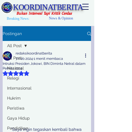
KOORDINATBERITA
Bukan Intervesi Tapi Kritik Cerdas
News & Opinion
Breaking News:
Postingan
All Post
redaksikoordinatberita
All Post
7 Feb 2024
1 menit membaca
Intruksi Presiden Jokowi, BIN Diminta Netral dalam
Nasional
Pemilu 2024
Dinilai NaN dari 5 bintang.
Relegi
Internasional
Hukrim
Peristiwa
Gaya Hidup
Pendidikan
“Saya ingin tegaskan kembali bahwa 