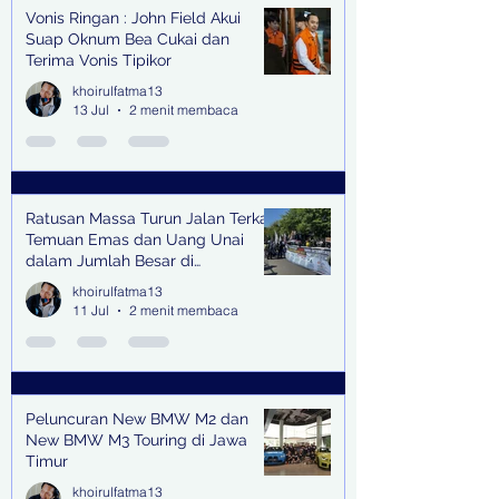
Vonis Ringan : John Field Akui
Suap Oknum Bea Cukai dan
Terima Vonis Tipikor
khoirulfatma13
13 Jul
2 menit membaca
Ratusan Massa Turun Jalan Terkait
Temuan Emas dan Uang Unai
dalam Jumlah Besar di
Lingkungan Jampidsus Kejaksaan
khoirulfatma13
Agung RI di Jakarta
11 Jul
2 menit membaca
Peluncuran New BMW M2 dan
New BMW M3 Touring di Jawa
Timur
khoirulfatma13