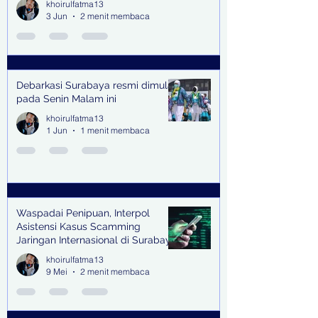
khoirulfatma13
Endorse
3 Jun
2 menit membaca
Debarkasi Surabaya resmi dimulai
pada Senin Malam ini
khoirulfatma13
1 Jun
1 menit membaca
Waspadai Penipuan, Interpol
Asistensi Kasus Scamming
Jaringan Internasional di Surabaya
khoirulfatma13
9 Mei
2 menit membaca