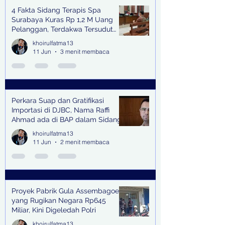
4 Fakta Sidang Terapis Spa
Surabaya Kuras Rp 1,2 M Uang
Pelanggan, Terdakwa Tersudut
oleh Keterangan Saksi Kunci
khoirulfatma13
11 Jun
3 menit membaca
Perkara Suap dan Gratifikasi
Importasi di DJBC, Nama Raffi
Ahmad ada di BAP dalam Sidang
khoirulfatma13
11 Jun
2 menit membaca
Proyek Pabrik Gula Assembagoes
yang Rugikan Negara Rp645
Miliar, Kini Digeledah Polri
khoirulfatma13