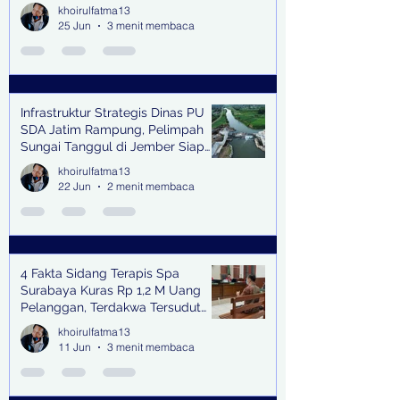
khoirulfatma13
25 Jun
3 menit membaca
Infrastruktur Strategis Dinas PU
SDA Jatim Rampung, Pelimpah
Sungai Tanggul di Jember Siap
Bangkitkan Swasembada Pangan
khoirulfatma13
dan Pengendali Banjir
22 Jun
2 menit membaca
4 Fakta Sidang Terapis Spa
Surabaya Kuras Rp 1,2 M Uang
Pelanggan, Terdakwa Tersudut
oleh Keterangan Saksi Kunci
khoirulfatma13
11 Jun
3 menit membaca