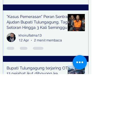
"Kasus Pemerasan" Peran Sentral
Ajudan Bupati Tulungagung, Tagih
Setoran Hingga 3 Kali Seminggu
khoirulfatma13
12 Apr
2 menit membaca
Bupati Tulungagung terjaring OTT,
12 pejabat ikut diboyong ke
Surabaya dengan Bus
khoirulfatma13
11 Apr
1 menit membaca
"Raport Merah" Terhadap Kinerja
Pemkot Surabaya Sepanjang