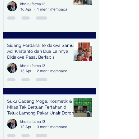
khoirulfatma13
16 Apr
1 menit membaca
Sidang Perdana Terdakwa Samuel
Adi Kristanto dan Dua Lainnya
Didakwa Pasal Berlapis
khoirulfatma13
15 Apr
2 menit membaca
Suku Cadang Moge, Kosmetik &
Miras Tak Bertuan Tertahan di
Teluk Lamong Pakar Unair Dorong
Bea Cukai Kejar Big Bos Impor
khoirulfatma13
Ilegal
12 Apr
3 menit membaca