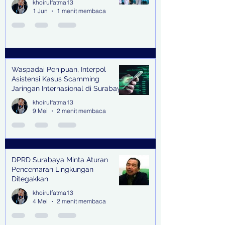
khoirulfatma13
1 Jun
1 menit membaca
Waspadai Penipuan, Interpol
Asistensi Kasus Scamming
Jaringan Internasional di Surabaya
khoirulfatma13
9 Mei
2 menit membaca
DPRD Surabaya Minta Aturan
Pencemaran Lingkungan
Ditegakkan
khoirulfatma13
4 Mei
2 menit membaca