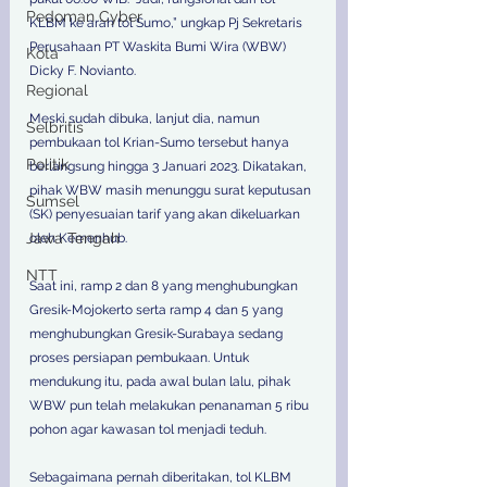
Pedoman Cyber
KLBM ke arah tol Sumo,” ungkap Pj Sekretaris 
Perusahaan PT Waskita Bumi Wira (WBW) 
Kota
Dicky F. Novianto.
Regional
Meski sudah dibuka, lanjut dia, namun 
Selbritis
pembukaan tol Krian-Sumo tersebut hanya 
Politik
berlangsung hingga 3 Januari 2023. Dikatakan, 
pihak WBW masih menunggu surat keputusan 
Sumsel
(SK) penyesuaian tarif yang akan dikeluarkan 
Jawa Tengah
oleh Kemenhub.
NTT
Saat ini, ramp 2 dan 8 yang menghubungkan 
Gresik-Mojokerto serta ramp 4 dan 5 yang 
menghubungkan Gresik-Surabaya sedang 
proses persiapan pembukaan. Untuk 
mendukung itu, pada awal bulan lalu, pihak 
WBW pun telah melakukan penanaman 5 ribu 
pohon agar kawasan tol menjadi teduh.
Sebagaimana pernah diberitakan, tol KLBM 