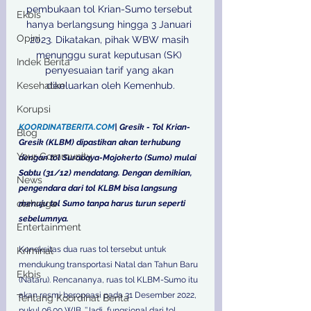
pembukaan tol Krian-Sumo tersebut 
Ekbis
hanya berlangsung hingga 3 Januari 
Opini
2023. Dikatakan, pihak WBW masih 
menunggu surat keputusan (SK) 
Indek Berita
penyesuaian tarif yang akan 
Kesehatan
dikeluarkan oleh Kemenhub.

Korupsi
KOORDINATBERITA.COM
| Gresik - Tol Krian-
Blog
Gresik (KLBM) dipastikan akan terhubung 
Your Community
dengan tol Surabaya-Mojokerto (Sumo) mulai 
Sabtu (31/12) mendatang. Dengan demikian, 
News
pengendara dari tol KLBM bisa langsung 
olahraga
menuju tol Sumo tanpa harus turun seperti 
sebelumnya.
Entertainment
Koneksitas dua ruas tol tersebut untuk 
Kriminal
mendukung transportasi Natal dan Tahun Baru 
Ekbis
(Nataru). Rencananya, ruas tol KLBM-Sumo itu 
akan resmi beropeasi pada 31 Desember 2022, 
Tentang Koordinat Berita
pukul 06.00 WIB. ’’Jadi, fungsional dari tol 