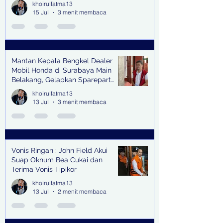
khoirulfatma13
15 Jul
3 menit membaca
Mantan Kepala Bengkel Dealer
Mobil Honda di Surabaya Main
Belakang, Gelapkan Sparepart
Senilai Rp 1,9 Miliar
khoirulfatma13
13 Jul
3 menit membaca
Vonis Ringan : John Field Akui
Suap Oknum Bea Cukai dan
Terima Vonis Tipikor
khoirulfatma13
13 Jul
2 menit membaca