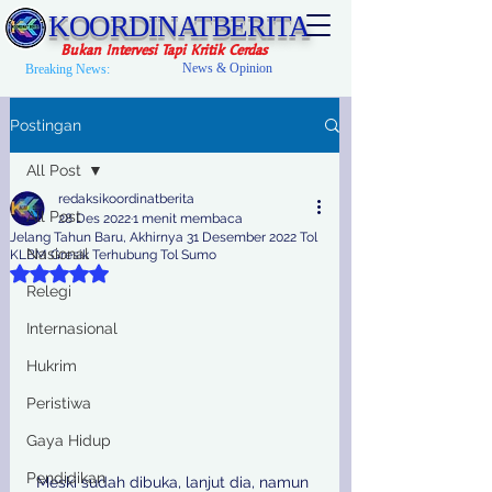
KOORDINATBERITA
Bukan Intervesi Tapi Kritik Cerdas
News & Opinion
Breaking News:
Postingan
All Post
redaksikoordinatberita
All Post
28 Des 2022
1 menit membaca
Jelang Tahun Baru, Akhirnya 31 Desember 2022 Tol
Nasional
KLBM Gresik Terhubung Tol Sumo
Dinilai NaN dari 5 bintang.
Relegi
Internasional
Hukrim
Peristiwa
Gaya Hidup
Pendidikan
Meski sudah dibuka, lanjut dia, namun 