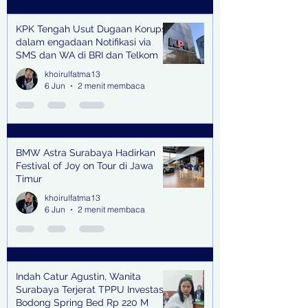
KPK Tengah Usut Dugaan Korupsi
dalam engadaan Notifikasi via
SMS dan WA di BRI dan Telkom
khoirulfatma13
6 Jun
2 menit membaca
BMW Astra Surabaya Hadirkan
Festival of Joy on Tour di Jawa
Timur
khoirulfatma13
6 Jun
2 menit membaca
Indah Catur Agustin, Wanita
Surabaya Terjerat TPPU Investasi
Bodong Spring Bed Rp 220 M