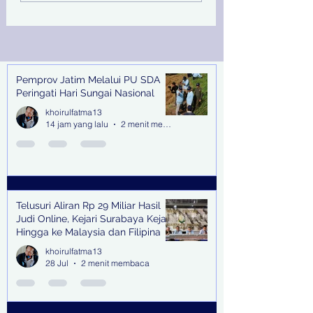
Online, Kejari
Kejari Tanjung P
Surabaya Kejar Hingga
Terbitkan DPO
ke Malaysia dan
Filipina
Pemprov Jatim Melalui PU SDA
Recent Posts
Peringati Hari Sungai Nasional
khoirulfatma13
14 jam yang lalu
2 menit membaca
Telusuri Aliran Rp 29 Miliar Hasil
Judi Online, Kejari Surabaya Kejar
Hingga ke Malaysia dan Filipina
khoirulfatma13
28 Jul
2 menit membaca