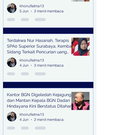
khoirulfatma13
5 Jun
2 menit membaca
Terdakwa Nur Hasanah, Terapis
SPA0 Superior Surabaya, Kembali
Sidang Terkait Pencurian uang
senilai Rp1,285 M di PN Surabaya
khoirulfatma13
4 Jun
3 menit membaca
Kantor BGN Digeledah Kejagung
dan Mantan Kepala BGN Dadan
Hindayana Kini Berstatus Ditahan
khoirulfatma13
4 Jun
2 menit membaca