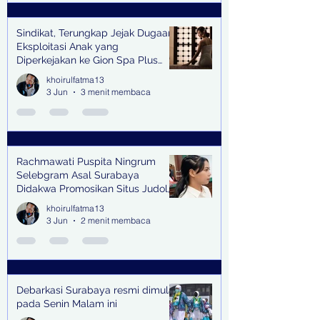
Sindikat, Terungkap Jejak Dugaan
Eksploitasi Anak yang
Diperkejakan ke Gion Spa Plus
and Pub Surabaya,
khoirulfatma13
3 Jun
3 menit membaca
Rachmawati Puspita Ningrum
Selebgram Asal Surabaya
Didakwa Promosikan Situs Judol,
Raup Rp2 Juta dari Tiga Kali
khoirulfatma13
Endorse
3 Jun
2 menit membaca
Debarkasi Surabaya resmi dimulai
pada Senin Malam ini