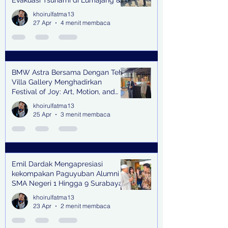
Evakuasi Tsunami di Lumajang &
Trenggalek
khoirulfatma13
27 Apr
4 menit membaca
BMW Astra Bersama Dengan Teh
Villa Gallery Menghadirkan
Festival of Joy: Art, Motion, and
Scent
khoirulfatma13
25 Apr
3 menit membaca
Emil Dardak Mengapresiasi
kekompakan Paguyuban Alumni
SMA Negeri 1 Hingga 9 Surabaya
(Pasmanbaya) dalam Kegiatan
khoirulfatma13
Halal Bihalal
23 Apr
2 menit membaca