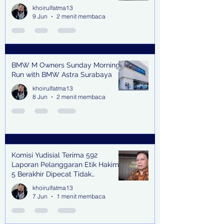
Jalan
khoirulfatma13
9 Jun
2 menit membaca
BMW M Owners Sunday Morning
Run with BMW Astra Surabaya
khoirulfatma13
8 Jun
2 menit membaca
Komisi Yudisial Terima 592
Laporan Pelanggaran Etik Hakim,
5 Berakhir Dipecat Tidak
Terhormat
khoirulfatma13
7 Jun
1 menit membaca