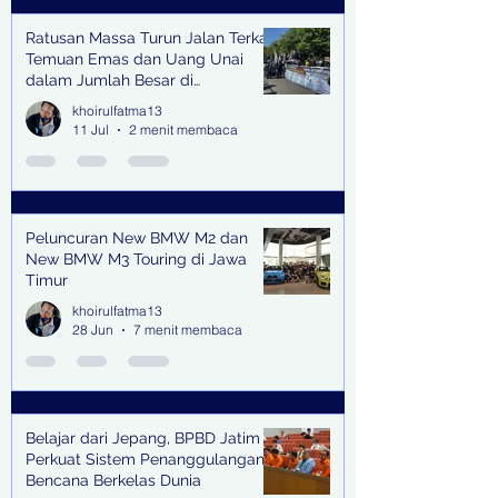
Ratusan Massa Turun Jalan Terkait
Temuan Emas dan Uang Unai
dalam Jumlah Besar di
Lingkungan Jampidsus Kejaksaan
khoirulfatma13
Agung RI di Jakarta
11 Jul
2 menit membaca
Peluncuran New BMW M2 dan
New BMW M3 Touring di Jawa
Timur
khoirulfatma13
28 Jun
7 menit membaca
Belajar dari Jepang, BPBD Jatim
Perkuat Sistem Penanggulangan
Bencana Berkelas Dunia