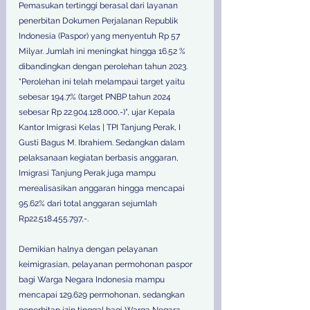
Pemasukan tertinggi berasal dari layanan 
penerbitan Dokumen Perjalanan Republik 
Indonesia (Paspor) yang menyentuh Rp 57 
Milyar. Jumlah ini meningkat hingga 16.52 % 
dibandingkan dengan perolehan tahun 2023. 
"Perolehan ini telah melampaui target yaitu 
sebesar 194.7% (target PNBP tahun 2024 
sebesar Rp 22.904.128.000,-)", ujar Kepala 
Kantor Imigrasi Kelas | TPI Tanjung Perak, I 
Gusti Bagus M. Ibrahiem. Sedangkan dalam 
pelaksanaan kegiatan berbasis anggaran, 
Imigrasi Tanjung Perak juga mampu 
merealisasikan anggaran hingga mencapai 
95.62% dari total anggaran sejumlah 
Rp22.518.455.797,-. 
Demikian halnya dengan pelayanan 
keimigrasian, pelayanan permohonan paspor 
bagi Warga Negara Indonesia mampu 
mencapai 129.629 permohonan, sedangkan 