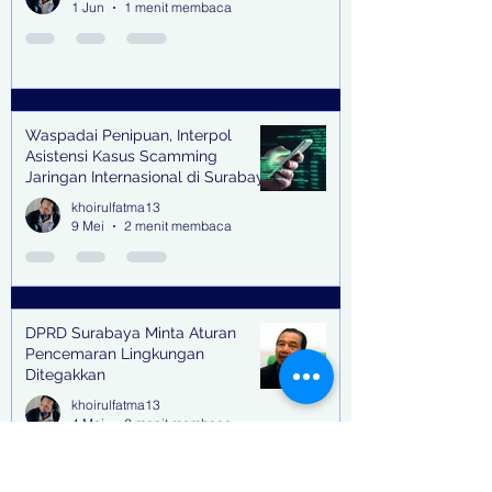
1 Jun
1 menit membaca
Waspadai Penipuan, Interpol
Asistensi Kasus Scamming
Jaringan Internasional di Surabaya
khoirulfatma13
9 Mei
2 menit membaca
DPRD Surabaya Minta Aturan
Pencemaran Lingkungan
Ditegakkan
khoirulfatma13
4 Mei
2 menit membaca