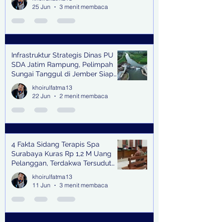
25 Jun
3 menit membaca
Infrastruktur Strategis Dinas PU
SDA Jatim Rampung, Pelimpah
Sungai Tanggul di Jember Siap
Bangkitkan Swasembada Pangan
khoirulfatma13
dan Pengendali Banjir
22 Jun
2 menit membaca
4 Fakta Sidang Terapis Spa
Surabaya Kuras Rp 1,2 M Uang
Pelanggan, Terdakwa Tersudut
oleh Keterangan Saksi Kunci
khoirulfatma13
11 Jun
3 menit membaca