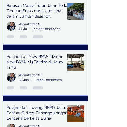
Ratusan Massa Turun Jalan Terkait
Temuan Emas dan Uang Unai
dalam Jumlah Besar di
Lingkungan Jampidsus Kejaksaan
khoirulfatma13
Agung RI di Jakarta
11 Jul
2 menit membaca
Peluncuran New BMW M2 dan
New BMW M3 Touring di Jawa
Timur
khoirulfatma13
28 Jun
7 menit membaca
Belajar dari Jepang, BPBD Jatim
Perkuat Sistem Penanggulangan
Bencana Berkelas Dunia
khoirulfatma13