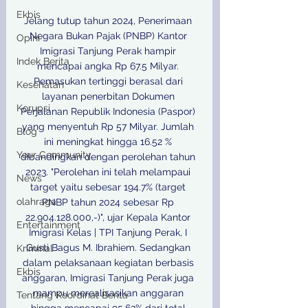
Ekbis
Jelang tutup tahun 2024, Penerimaan 
Negara Bukan Pajak (PNBP) Kantor 
Opini
Imigrasi Tanjung Perak hampir 
Indek Berita
mencapai angka Rp 67.5 Milyar. 
Pemasukan tertinggi berasal dari 
Kesehatan
layanan penerbitan Dokumen 
Korupsi
Perjalanan Republik Indonesia (Paspor) 
yang menyentuh Rp 57 Milyar. Jumlah 
Blog
ini meningkat hingga 16.52 % 
Your Community
dibandingkan dengan perolehan tahun 
2023. "Perolehan ini telah melampaui 
News
target yaitu sebesar 194.7% (target 
olahraga
PNBP tahun 2024 sebesar Rp 
22.904.128.000,-)", ujar Kepala Kantor 
Entertainment
Imigrasi Kelas | TPI Tanjung Perak, I 
Gusti Bagus M. Ibrahiem. Sedangkan 
Kriminal
dalam pelaksanaan kegiatan berbasis 
Ekbis
anggaran, Imigrasi Tanjung Perak juga 
mampu merealisasikan anggaran 
Tentang Koordinat Berita