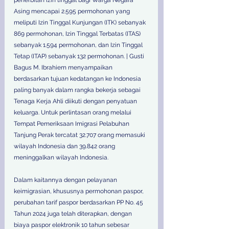
penerbitan izin tinggal bagi Warga Negara 
Asing mencapai 2.595 permohonan yang 
meliputi Izin Tinggal Kunjungan (ITK) sebanyak 
869 permohonan, Izin Tinggal Terbatas (ITAS) 
sebanyak 1.594 permohonan, dan Izin Tinggal 
Tetap (ITAP) sebanyak 132 permohonan. | Gusti 
Bagus M. Ibrahiem menyampaikan 
berdasarkan tujuan kedatangan ke Indonesia 
paling banyak dalam rangka bekerja sebagai 
Tenaga Kerja Ahli diikuti dengan penyatuan 
keluarga. Untuk perlintasan orang melalui 
Tempat Pemeriksaan Imigrasi Pelabuhan 
Tanjung Perak tercatat 32.707 orang memasuki 
wilayah Indonesia dan 39.842 orang 
meninggalkan wilayah Indonesia. 
Dalam kaitannya dengan pelayanan 
keimigrasian, khususnya permohonan paspor, 
perubahan tarif paspor berdasarkan PP No. 45 
Tahun 2024 juga telah diterapkan, dengan 
biaya paspor elektronik 10 tahun sebesar 