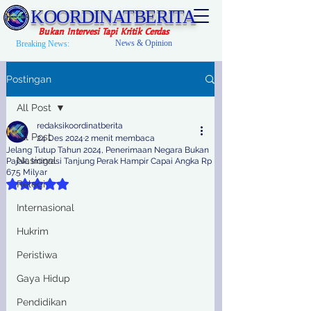
KOORDINATBERITA
Bukan Intervesi Tapi Kritik Cerdas
News & Opinion
Breaking News:
Postingan
All Post
redaksikoordinatberita
All Post
24 Des 2024
2 menit membaca
Jelang Tutup Tahun 2024, Penerimaan Negara Bukan
Nasional
Pajak, Imigrasi Tanjung Perak Hampir Capai Angka Rp
67.5 Milyar
Dinilai NaN dari 5 bintang.
Relegi
Internasional
Hukrim
Peristiwa
Gaya Hidup
Pendidikan