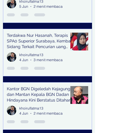
khoirulfatma13
5 Jun
2 menit membaca
Terdakwa Nur Hasanah, Terapis
SPA0 Superior Surabaya, Kembali
Sidang Terkait Pencurian uang
senilai Rp1,285 M di PN Surabaya
khoirulfatma13
4 Jun
3 menit membaca
Kantor BGN Digeledah Kejagung
dan Mantan Kepala BGN Dadan
Hindayana Kini Berstatus Ditahan
khoirulfatma13
4 Jun
2 menit membaca