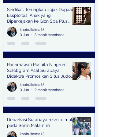
Sindikat, Terungkap Jejak Dugaan
Eksploitasi Anak yang
Diperkejakan ke Gion Spa Plus
and Pub Surabaya,
khoirulfatma13
3 Jun
3 menit membaca
Rachmawati Puspita Ningrum
Selebgram Asal Surabaya
Didakwa Promosikan Situs Judol,
Raup Rp2 Juta dari Tiga Kali
khoirulfatma13
Endorse
3 Jun
2 menit membaca
Debarkasi Surabaya resmi dimulai
pada Senin Malam ini
khoirulfatma13