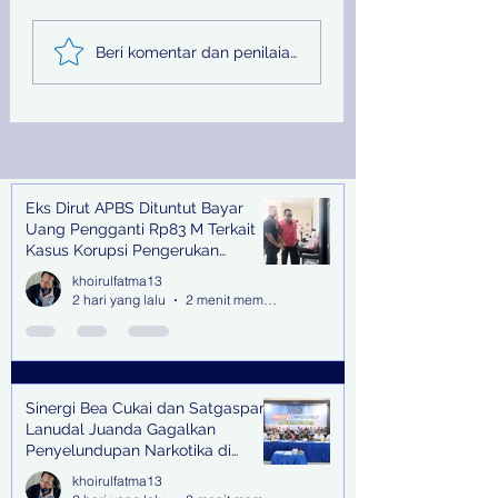
Sinergi Bea Cukai dan
Pemprov Jatim
Beri komentar dan penilaian...
Satgaspam Lanudal
Melalui PU SDA
Juanda Gagalkan
Peringati Hari Su
Penyelundupan
Nasional
Narkotika di Bandara
Juanda
Eks Dirut APBS Dituntut Bayar
Recent Posts
Uang Pengganti Rp83 M Terkait
Kasus Korupsi Pengerukan
Tanjung Perak
khoirulfatma13
2 hari yang lalu
2 menit membaca
Sinergi Bea Cukai dan Satgaspam
Lanudal Juanda Gagalkan
Penyelundupan Narkotika di
Bandara Juanda
khoirulfatma13