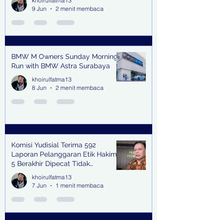
khoirulfatma13
9 Jun
2 menit membaca
BMW M Owners Sunday Morning
Run with BMW Astra Surabaya
khoirulfatma13
8 Jun
2 menit membaca
Komisi Yudisial Terima 592
Laporan Pelanggaran Etik Hakim,
5 Berakhir Dipecat Tidak
Terhormat
khoirulfatma13
7 Jun
1 menit membaca