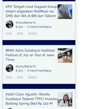
KPK Tengah Usut Dugaan Korupsi
dalam engadaan Notifikasi via
SMS dan WA di BRI dan Telkom
khoirulfatma13
6 Jun
2 menit membaca
BMW Astra Surabaya Hadirkan
Festival of Joy on Tour di Jawa
Timur
khoirulfatma13
6 Jun
2 menit membaca
Indah Catur Agustin, Wanita
Surabaya Terjerat TPPU Investasi
Bodong Spring Bed Rp 220 M