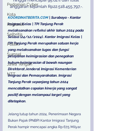
hingga mencapai 95.62% dari total 
Pedoman Cyber
anggaran sejumlah Rp22.518.455.797,-.
Kota
KOORDINATBERITA.COM
 | Surabaya - Kantor 
Regional
Imigrasi Kelas | TPI Tanjung Perak 
melaksanakan refleksi akhir tahun 2024 pada 
Selbritis
Selasa (24/12/2024). Kantor Imigrasi Kelas | 
TPI Tanjung Perak merupakan satuan kerja 
Politik
yang melaksanakan tugas dan fungsi 
Sumsel
pelayanan keimigrasian dan penegakan 
hukum keimigrasian di bawah naungan 
Jawa Tengah
Direktorat Jenderal Imigrasi Kementerian 
NTT
Imigrasi dan Pemasyarakatan. Imigrasi 
Tanjung Perak sepanjang tahun 2024 
mencatatkan capaian kinerja yang sangat 
positif dengan melampaui target yang 
ditetapkan. 
Jelang tutup tahun 2024, Penerimaan Negara 
Bukan Pajak (PNBP) Kantor Imigrasi Tanjung 
Perak hampir mencapai angka Rp 67.5 Milyar. 