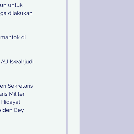
iun untuk 
ga dilakukan 
mantok di 
 AU Iswahjudi 
ri Sekretaris 
is Militer 
Hidayat 
siden Bey 