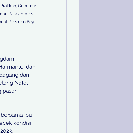
Pratikno, Gubernur 
andan Paspampres 
riat Presiden Bey 
ngdam 
 Harmanto, dan 
edagang dan 
lang Natal 
 pasar 
bersama Ibu 
ecek kondisi 
2023.