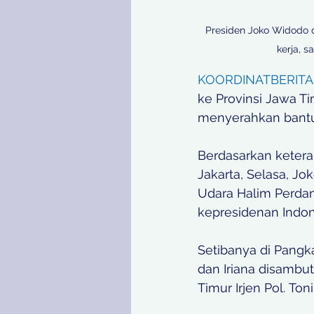
Presiden Joko Widodo d
kerja, 
KOORDINATBERITA
ke Provinsi Jawa Ti
menyerahkan bantua
Berdasarkan keteran
Jakarta, Selasa, J
Udara Halim Perda
kepresidenan Indon
Setibanya di Pangk
dan Iriana disambu
Timur Irjen Pol. Ton