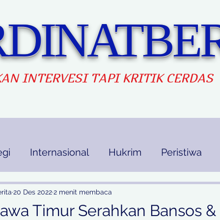
DINATBER
AN INTERVES
I TAPI KRITIK CERDAS
egi
Internasional
Hukrim
Peristiwa
kan
Ekbis
Opini
Indek Berita
rita
20 Des 2022
2 menit membaca
Jawa Timur Serahkan Bansos &