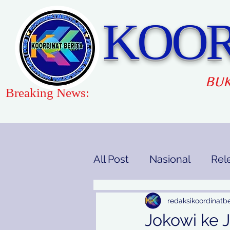
KOOR
BUK
Breaking News:
All Post
Nasional
Rel
Gaya Hidup
Pendidi
redaksikoordinatbe
Jokowi ke 