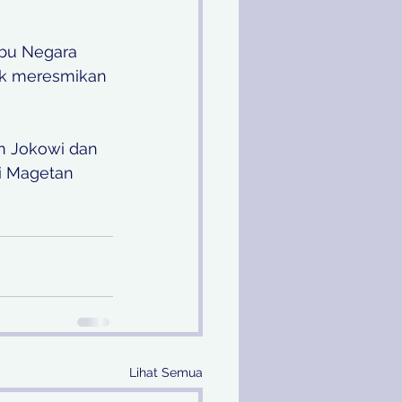
Ibu Negara 
uk meresmikan 
n Jokowi dan 
i Magetan 
Lihat Semua