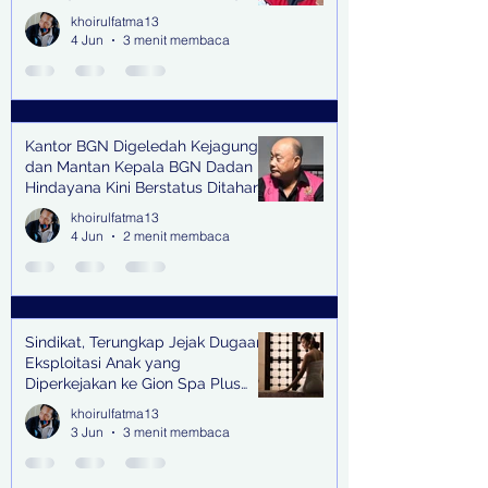
senilai Rp1,285 M di PN Surabaya
khoirulfatma13
4 Jun
3 menit membaca
Kantor BGN Digeledah Kejagung
dan Mantan Kepala BGN Dadan
Hindayana Kini Berstatus Ditahan
khoirulfatma13
4 Jun
2 menit membaca
Sindikat, Terungkap Jejak Dugaan
Eksploitasi Anak yang
Diperkejakan ke Gion Spa Plus
and Pub Surabaya,
khoirulfatma13
3 Jun
3 menit membaca