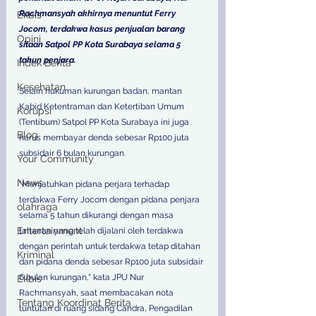
Rachmansyah akhirnya menuntut Ferry 
Ekbis
Jocom, terdakwa kasus penjualan barang 
Opini
sitaan Satpol PP Kota Surabaya selama 5 
tahun penjara.
Indek Berita
Kesehatan
Selain hukuman kurungan badan, mantan 
Kabid Ketentraman dan Ketertiban Umum 
Korupsi
(Tentibum) Satpol PP Kota Surabaya ini juga 
Blog
harus membayar denda sebesar Rp100 juta 
subsidair 6 bulan kurungan.
Your Community
News
"Menjatuhkan pidana perjara terhadap 
terdakwa Ferry Jocom dengan pidana penjara 
olahraga
selama 5 tahun dikurangi dengan masa 
Entertainment
tahanan yang telah dijalani oleh terdakwa 
dengan perintah untuk terdakwa tetap ditahan 
Kriminal
dan pidana denda sebesar Rp100 juta subsidair 
6 bulan kurungan," kata JPU Nur 
Ekbis
Rachmansyah, saat membacakan nota 
Tentang Koordinat Berita
tuntutan di ruang sidang Candra, Pengadilan 