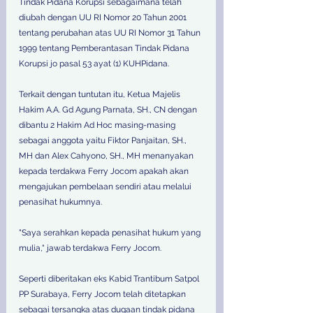
Tindak Pidana Korupsi sebagaimana telah 
diubah dengan UU RI Nomor 20 Tahun 2001 
tentang perubahan atas UU RI Nomor 31 Tahun 
1999 tentang Pemberantasan Tindak Pidana 
Korupsi jo pasal 53 ayat (1) KUHPidana.
Terkait dengan tuntutan itu, Ketua Majelis 
Hakim A.A. Gd Agung Parnata, SH., CN dengan 
dibantu 2 Hakim Ad Hoc masing-masing 
sebagai anggota yaitu Fiktor Panjaitan, SH., 
MH dan Alex Cahyono, SH., MH menanyakan 
kepada terdakwa Ferry Jocom apakah akan 
mengajukan pembelaan sendiri atau melalui 
penasihat hukumnya.
"Saya serahkan kepada penasihat hukum yang 
mulia," jawab terdakwa Ferry Jocom.
Seperti diberitakan eks Kabid Trantibum Satpol 
PP Surabaya, Ferry Jocom telah ditetapkan 
sebagai tersangka atas dugaan tindak pidana 