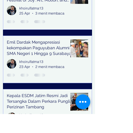
Festival of Joy: Art, Motion, and
Scent
khoirulfatma13
25 Apr
3 menit membaca
Emil Dardak Mengapresiasi
kekompakan Paguyuban Alumni
SMA Negeri 1 Hingga 9 Surabaya
(Pasmanbaya) dalam Kegiatan
khoirulfatma13
Halal Bihalal
23 Apr
2 menit membaca
Kepala ESDM Jatim Resmi Jadi
Tersangka Dalam Perkara Pungli
Perizinan Tambang
khoirulfatma13
17 Apr
2 menit membaca