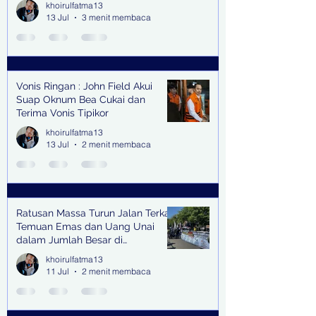
khoirulfatma13
13 Jul
3 menit membaca
Vonis Ringan : John Field Akui
Suap Oknum Bea Cukai dan
Terima Vonis Tipikor
khoirulfatma13
13 Jul
2 menit membaca
Ratusan Massa Turun Jalan Terkait
Temuan Emas dan Uang Unai
dalam Jumlah Besar di
Lingkungan Jampidsus Kejaksaan
khoirulfatma13
Agung RI di Jakarta
11 Jul
2 menit membaca