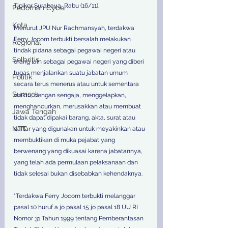
Tipikor Surabaya, Rabu (16/11).
Pedoman Cyber
Kota
Menurut JPU Nur Rachmansyah, terdakwa 
Ferry Jocom terbukti bersalah melakukan 
Regional
tindak pidana sebagai pegawai negeri atau 
Selbritis
orang lain sebagai pegawai negeri yang diberi 
tugas menjalankan suatu jabatan umum 
Politik
secara terus menerus atau untuk sementara 
Sumsel
waktu, dengan sengaja, menggelapkan, 
menghancurkan, merusakkan atau membuat 
Jawa Tengah
tidak dapat dipakai barang, akta, surat atau 
NTT
daftar yang digunakan untuk meyakinkan atau 
membuktikan di muka pejabat yang 
berwenang yang dikuasai karena jabatannya, 
yang telah ada permulaan pelaksanaan dan 
tidak selesai bukan disebabkan kehendaknya.
"Terdakwa Ferry Jocom terbukti melanggar 
pasal 10 huruf a jo pasal 15 jo pasal 18 UU RI 
Nomor 31 Tahun 1999 tentang Pemberantasan 