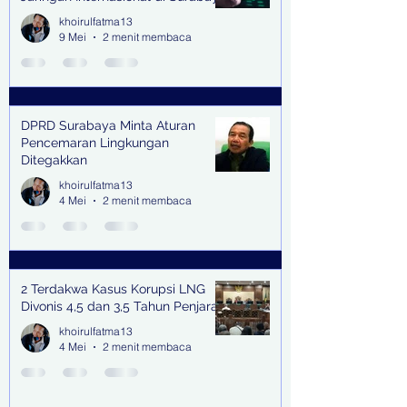
khoirulfatma13
9 Mei
2 menit membaca
DPRD Surabaya Minta Aturan
Pencemaran Lingkungan
Ditegakkan
khoirulfatma13
4 Mei
2 menit membaca
2 Terdakwa Kasus Korupsi LNG
Divonis 4,5 dan 3,5 Tahun Penjara
khoirulfatma13
4 Mei
2 menit membaca