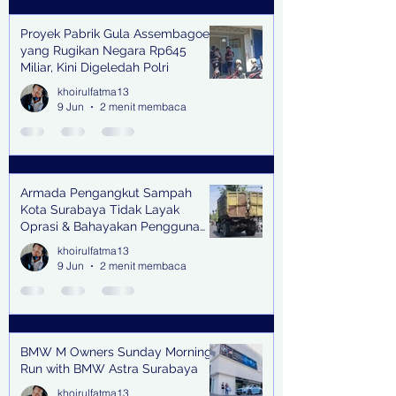
Proyek Pabrik Gula Assembagoes
yang Rugikan Negara Rp645
Miliar, Kini Digeledah Polri
khoirulfatma13
9 Jun
2 menit membaca
Armada Pengangkut Sampah
Kota Surabaya Tidak Layak
Oprasi & Bahayakan Pengguna
Jalan
khoirulfatma13
9 Jun
2 menit membaca
BMW M Owners Sunday Morning
Run with BMW Astra Surabaya
khoirulfatma13