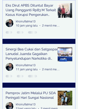
Eks Dirut APBS Dituntut Bayar
Recent Posts
Uang Pengganti Rp83 M Terkait
Kasus Korupsi Pengerukan
Tanjung Perak
khoirulfatma13
10 jam yang lalu
2 menit membaca
Sinergi Bea Cukai dan Satgaspam
Lanudal Juanda Gagalkan
Penyelundupan Narkotika di
Bandara Juanda
khoirulfatma13
11 jam yang lalu
2 menit membaca
Pemprov Jatim Melalui PU SDA
Peringati Hari Sungai Nasional
khoirulfatma13
2 hari yang lalu
2 menit membaca