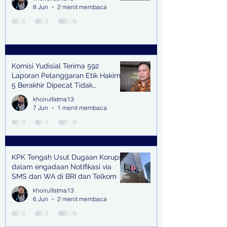
8 Jun
2 menit membaca
Komisi Yudisial Terima 592
Laporan Pelanggaran Etik Hakim,
5 Berakhir Dipecat Tidak
Terhormat
khoirulfatma13
7 Jun
1 menit membaca
KPK Tengah Usut Dugaan Korupsi
dalam engadaan Notifikasi via
SMS dan WA di BRI dan Telkom
khoirulfatma13
6 Jun
2 menit membaca