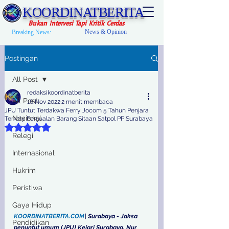
KOORDINATBERITA
Bukan Intervesi Tapi Kritik Cerdas
News & Opinion
Breaking News:
Postingan
All Post
redaksikoordinatberita
All Post
16 Nov 2022
2 menit membaca
JPU Tuntut Terdakwa Ferry Jocom 5 Tahun Penjara
Nasional
Terkaiy Penjualan Barang Sitaan Satpol PP Surabaya
Dinilai NaN dari 5 bintang.
Relegi
Internasional
Hukrim
Peristiwa
Gaya Hidup
KOORDINATBERITA.COM
| Surabaya - Jaksa 
Pendidikan
penuntut umum (JPU) Kejari Surabaya, Nur 