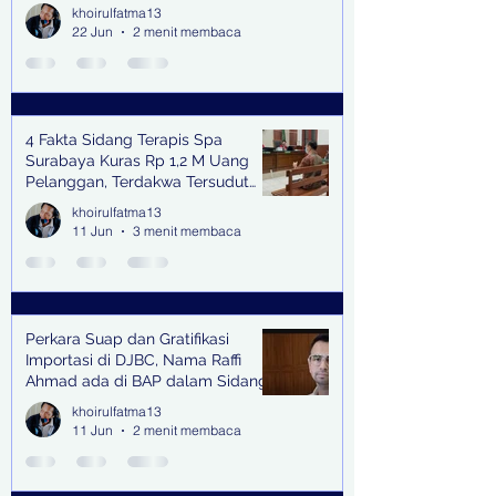
Bangkitkan Swasembada Pangan
khoirulfatma13
dan Pengendali Banjir
22 Jun
2 menit membaca
4 Fakta Sidang Terapis Spa
Surabaya Kuras Rp 1,2 M Uang
Pelanggan, Terdakwa Tersudut
oleh Keterangan Saksi Kunci
khoirulfatma13
11 Jun
3 menit membaca
Perkara Suap dan Gratifikasi
Importasi di DJBC, Nama Raffi
Ahmad ada di BAP dalam Sidang
khoirulfatma13
11 Jun
2 menit membaca