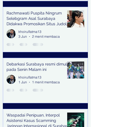
Rachmawati Puspita Ningrum
Selebgram Asal Surabaya
Didakwa Promosikan Situs Judol,
Raup Rp2 Juta dari Tiga Kali
khoirulfatma13
Endorse
3 Jun
2 menit membaca
Debarkasi Surabaya resmi dimulai
pada Senin Malam ini
khoirulfatma13
1 Jun
1 menit membaca
Waspadai Penipuan, Interpol
Asistensi Kasus Scamming
Jaringan Internasional di Surabaya