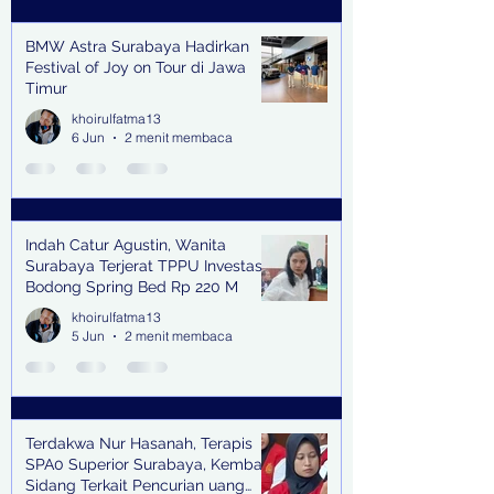
BMW Astra Surabaya Hadirkan
Festival of Joy on Tour di Jawa
Timur
khoirulfatma13
6 Jun
2 menit membaca
Indah Catur Agustin, Wanita
Surabaya Terjerat TPPU Investasi
Bodong Spring Bed Rp 220 M
khoirulfatma13
5 Jun
2 menit membaca
Terdakwa Nur Hasanah, Terapis
SPA0 Superior Surabaya, Kembali
Sidang Terkait Pencurian uang