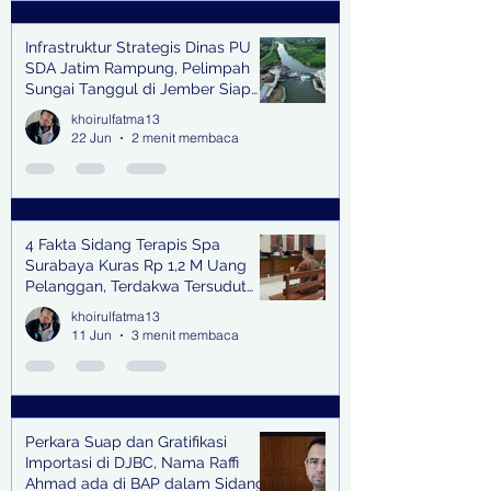
Infrastruktur Strategis Dinas PU
SDA Jatim Rampung, Pelimpah
Sungai Tanggul di Jember Siap
Bangkitkan Swasembada Pangan
khoirulfatma13
dan Pengendali Banjir
22 Jun
2 menit membaca
4 Fakta Sidang Terapis Spa
Surabaya Kuras Rp 1,2 M Uang
Pelanggan, Terdakwa Tersudut
oleh Keterangan Saksi Kunci
khoirulfatma13
11 Jun
3 menit membaca
Perkara Suap dan Gratifikasi
Importasi di DJBC, Nama Raffi
Ahmad ada di BAP dalam Sidang