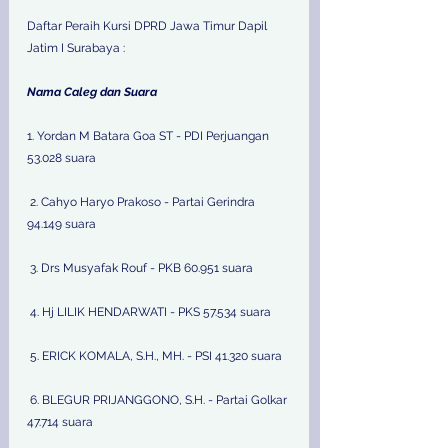
Daftar Peraih Kursi DPRD Jawa Timur Dapil 
Jatim I Surabaya : 
Nama Caleg dan Suara 
1. Yordan M Batara Goa ST - PDI Perjuangan 
53.028 suara
 2. Cahyo Haryo Prakoso - Partai Gerindra 
94.149 suara
 3. Drs Musyafak Rouf - PKB 60.951 suara
 4. Hj LILIK HENDARWATI - PKS 57.534 suara
 5. ERICK KOMALA, S.H., MH. - PSI 41.320 suara
 6. BLEGUR PRIJANGGONO, S.H. - Partai Golkar 
47.714 suara