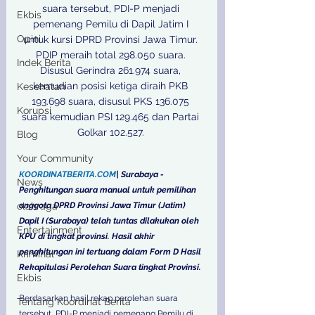
suara tersebut, PDI-P menjadi 
Ekbis
pemenang Pemilu di Dapil Jatim I 
Opini
untuk kursi DPRD Provinsi Jawa Timur. 
PDIP meraih total 298.050 suara. 
Indek Berita
Disusul Gerindra 261.974 suara, 
kemudian posisi ketiga diraih PKB 
Kesehatan
193.698 suara, disusul PKS 136.075 
Korupsi
suara kemudian PSI 129.465 dan Partai 
Golkar 102.527. 

Blog
Your Community
KOORDINATBERITA.COM
| Surabaya - 
News
Penghitungan suara manual untuk pemilihan 
olahraga
anggota DPRD Provinsi Jawa Timur (Jatim) 
Dapil I (Surabaya) telah tuntas dilakukan oleh 
Entertainment
KPU di tingkat provinsi. Hasil akhir 
penghitungan ini tertuang dalam Form D Hasil 
Kriminal
Rekapitulasi Perolehan Suara tingkat Provinsi. 
Ekbis
Berdasarkan hasil rekap perolehan suara 
Tentang Koordinat Berita
tersebut, PDI-P menjadi pemenang Pemilu di 