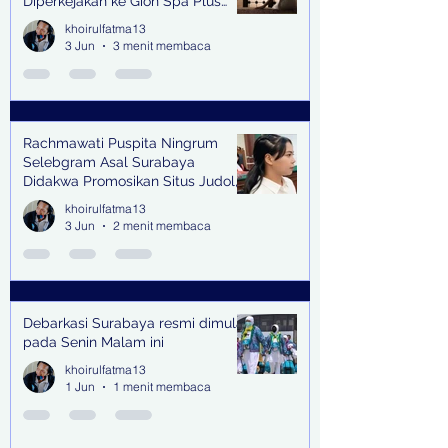
Diperkejakan ke Gion Spa Plus
and Pub Surabaya,
khoirulfatma13
3 Jun
3 menit membaca
Rachmawati Puspita Ningrum
Selebgram Asal Surabaya
Didakwa Promosikan Situs Judol,
Raup Rp2 Juta dari Tiga Kali
khoirulfatma13
Endorse
3 Jun
2 menit membaca
Debarkasi Surabaya resmi dimulai
pada Senin Malam ini
khoirulfatma13
1 Jun
1 menit membaca