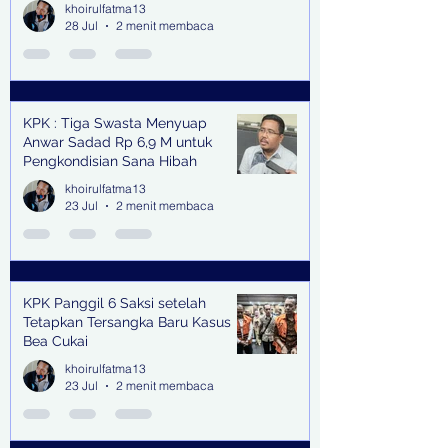
khoirulfatma13
28 Jul
2 menit membaca
KPK : Tiga Swasta Menyuap
Anwar Sadad Rp 6,9 M untuk
Pengkondisian Sana Hibah
khoirulfatma13
23 Jul
2 menit membaca
KPK Panggil 6 Saksi setelah
Tetapkan Tersangka Baru Kasus
Bea Cukai
khoirulfatma13
23 Jul
2 menit membaca