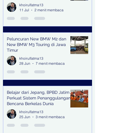
Lingkungan Jampidsus Kejaksaan
khoirulfatma13
Agung RI di Jakarta
11 Jul
2 menit membaca
Peluncuran New BMW M2 dan
New BMW M3 Touring di Jawa
Timur
khoirulfatma13
28 Jun
7 menit membaca
Belajar dari Jepang, BPBD Jatim
Perkuat Sistem Penanggulangan
Bencana Berkelas Dunia
khoirulfatma13
25 Jun
3 menit membaca