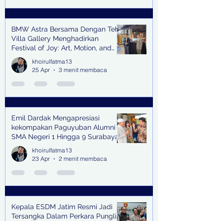
BMW Astra Bersama Dengan Teh
Villa Gallery Menghadirkan
Festival of Joy: Art, Motion, and
Scent
khoirulfatma13
25 Apr
3 menit membaca
Emil Dardak Mengapresiasi
kekompakan Paguyuban Alumni
SMA Negeri 1 Hingga 9 Surabaya
(Pasmanbaya) dalam Kegiatan
khoirulfatma13
Halal Bihalal
23 Apr
2 menit membaca
Kepala ESDM Jatim Resmi Jadi
Tersangka Dalam Perkara Pungli