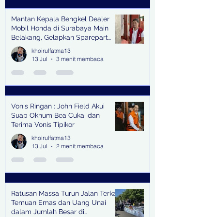
Mantan Kepala Bengkel Dealer
Mobil Honda di Surabaya Main
Belakang, Gelapkan Sparepart
Senilai Rp 1,9 Miliar
khoirulfatma13
13 Jul
3 menit membaca
Vonis Ringan : John Field Akui
Suap Oknum Bea Cukai dan
Terima Vonis Tipikor
khoirulfatma13
13 Jul
2 menit membaca
Ratusan Massa Turun Jalan Terkait
Temuan Emas dan Uang Unai
dalam Jumlah Besar di