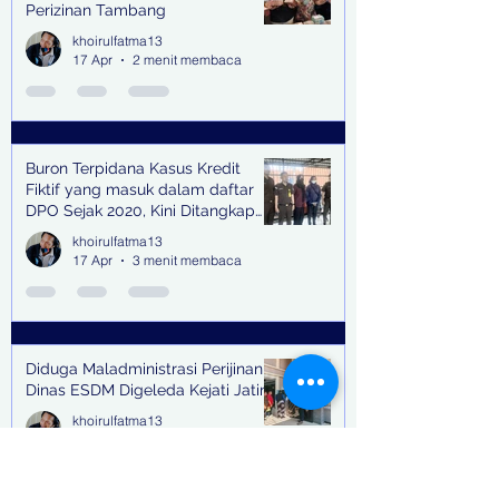
Perizinan Tambang
khoirulfatma13
17 Apr
2 menit membaca
Buron Terpidana Kasus Kredit
Fiktif yang masuk dalam daftar
DPO Sejak 2020, Kini Ditangkap
Kejari Surabaya
khoirulfatma13
17 Apr
3 menit membaca
Diduga Maladministrasi Perijinan,
Dinas ESDM Digeleda Kejati Jatim
khoirulfatma13
16 Apr
1 menit membaca