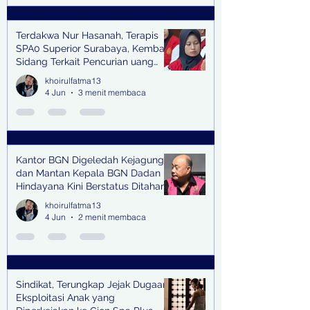
Terdakwa Nur Hasanah, Terapis
SPA0 Superior Surabaya, Kembali
Sidang Terkait Pencurian uang
senilai Rp1,285 M di PN Surabaya
khoirulfatma13
4 Jun
3 menit membaca
Kantor BGN Digeledah Kejagung
dan Mantan Kepala BGN Dadan
Hindayana Kini Berstatus Ditahan
khoirulfatma13
4 Jun
2 menit membaca
Sindikat, Terungkap Jejak Dugaan
Eksploitasi Anak yang