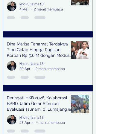
khoirulfatma13
4 Mei
2 menit membaca
Dina Marisa Tanamal Terdakwa
Tipu Gelap Hingga Rugikan
Korban Rp 5,6 M dengan Modus
Kerja Sama Impor Bodong
khoirulfatma13
29 Apr
2 menit membaca
Peringati HKB 2026, Kolaborasi
BPBD Jatim Gelar Simulasi
Evakuasi Tsunami di Lumajang &
Trenggalek
khoirulfatma13
27 Apr
4 menit membaca