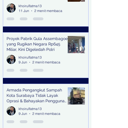
khoirulfatma13
11 Jun
2 menit membaca
Proyek Pabrik Gula Assembagoes
yang Rugikan Negara Rp645
Miliar, Kini Digeledah Polri
khoirulfatma13
9 Jun
2 menit membaca
Armada Pengangkut Sampah
Kota Surabaya Tidak Layak
Oprasi & Bahayakan Pengguna
Jalan
khoirulfatma13
9 Jun
2 menit membaca