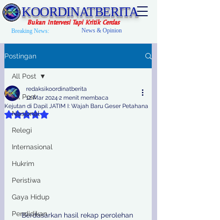
KOORDINATBERITA
Bukan Intervesi Tapi Kritik Cerdas
News & Opinion
Breaking News:
Postingan
All Post
redaksikoordinatberita
All Post
12 Mar 2024
2 menit membaca
Kejutan di Dapil JATIM I: Wajah Baru Geser Petahana
Nasional
Dinilai NaN dari 5 bintang.
Relegi
Internasional
Hukrim
Peristiwa
Gaya Hidup
Pendidikan
Berdasarkan hasil rekap perolehan 