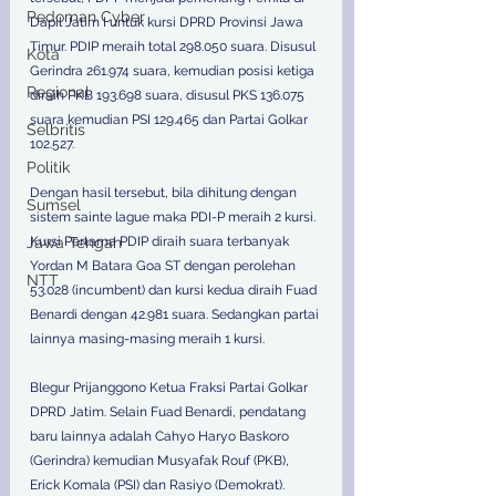
Pedoman Cyber
Dapil Jatim I untuk kursi DPRD Provinsi Jawa 
Timur. PDIP meraih total 298.050 suara. Disusul 
Kota
Gerindra 261.974 suara, kemudian posisi ketiga 
Regional
diraih PKB 193.698 suara, disusul PKS 136.075 
suara kemudian PSI 129.465 dan Partai Golkar 
Selbritis
102.527. 
Politik
Dengan hasil tersebut, bila dihitung dengan 
Sumsel
sistem sainte lague maka PDI-P meraih 2 kursi. 
Jawa Tengah
Kursi Pertama PDIP diraih suara terbanyak 
Yordan M Batara Goa ST dengan perolehan 
NTT
53.028 (incumbent) dan kursi kedua diraih Fuad 
Benardi dengan 42.981 suara. Sedangkan partai 
lainnya masing-masing meraih 1 kursi.  
Blegur Prijanggono Ketua Fraksi Partai Golkar 
DPRD Jatim. Selain Fuad Benardi, pendatang 
baru lainnya adalah Cahyo Haryo Baskoro 
(Gerindra) kemudian Musyafak Rouf (PKB), 
Erick Komala (PSI) dan Rasiyo (Demokrat). 