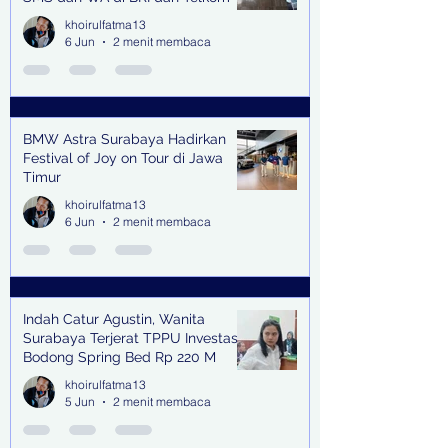
khoirulfatma13
6 Jun
2 menit membaca
BMW Astra Surabaya Hadirkan
Festival of Joy on Tour di Jawa
Timur
khoirulfatma13
6 Jun
2 menit membaca
Indah Catur Agustin, Wanita
Surabaya Terjerat TPPU Investasi
Bodong Spring Bed Rp 220 M
khoirulfatma13
5 Jun
2 menit membaca