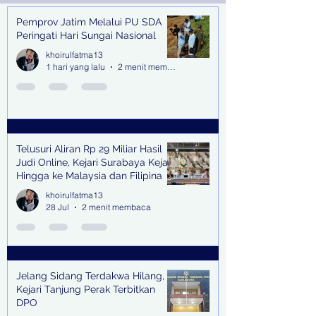
Pemprov Jatim Melalui PU SDA
Recent Posts
Peringati Hari Sungai Nasional
khoirulfatma13
1 hari yang lalu
2 menit membaca
Telusuri Aliran Rp 29 Miliar Hasil
Judi Online, Kejari Surabaya Kejar
Hingga ke Malaysia dan Filipina
khoirulfatma13
28 Jul
2 menit membaca
Jelang Sidang Terdakwa Hilang,
Kejari Tanjung Perak Terbitkan
DPO