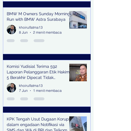
BMW M Owners Sunday Morning
Run with BMW Astra Surabaya
khoirulfatma13
8 Jun
2 menit membaca
Komisi Yudisial Terima 592
Laporan Pelanggaran Etik Hakim,
5 Berakhir Dipecat Tidak
Terhormat
khoirulfatma13
7 Jun
1 menit membaca
KPK Tengah Usut Dugaan Korupsi
dalam engadaan Notifikasi via
SMS dan WA di BRI dan Telkom