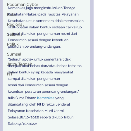
Pedoman Cyber
Kemenkes juga menginstruksikan Tenaga 
Kota
Kesehatan(Nakes) pada Fasilitas Pelayanan 
Kesehatan untuk sementara tidak meresepkan 
Regional
obat-obatan dalam bentuk sediaan cair/sirup 
sampai dilakukan pengumuman resmi dari 
Selbritis
Pemerintah sesuai dengan ketentuan 
Politik
peraturan perundang-undangan. 
Sumsel
"Seluruh apotek untuk sementara tidak 
Jawa Tengah
menjual obat bebas dan/atau bebas terbatas 
dalam bentuk syrup kepada masyarakat 
NTT
sampai dilakukan pengumuman
resmi dari Pemerintah sesuai dengan 
ketentuan peraturan perundang-undangan," 
tulis Surat Edaran 
Kemenkes
 yang 
ditandatangi oleh Plt Direktur Jenderal 
Pelayanan Kesehatan Murti Utami 
Selasa(18/10/2022) seperti dikutip Tribun, 
Rabu(19/10/2022).