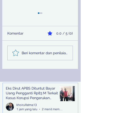
Komentar
0.0 / 5 (0)
Sinergi Bea Cukai dan
Pemprov Jatim
Beri komentar dan penilaian...
Satgaspam Lanudal
Melalui PU SDA
Juanda Gagalkan
Peringati Hari Su
Penyelundupan
Nasional
Narkotika di Bandara
Juanda
Eks Dirut APBS Dituntut Bayar
Recent Posts
Uang Pengganti Rp83 M Terkait
Kasus Korupsi Pengerukan
Tanjung Perak
khoirulfatma13
1 jam yang lalu
2 menit membaca