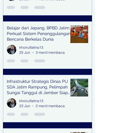
Belajar dari Jepang, BPBD Jatim
Perkuat Sistem Penanggulangan
Bencana Berkelas Dunia
khoirulfatma13
25 Jun
3 menit membaca
Infrastruktur Strategis Dinas PU
SDA Jatim Rampung, Pelimpah
Sungai Tanggul di Jember Siap
Bangkitkan Swasembada Pangan
khoirulfatma13
dan Pengendali Banjir
22 Jun
2 menit membaca