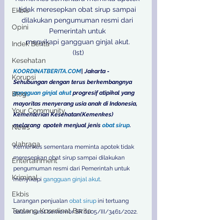
tidak meresepkan obat sirup sampai 
Ekbis
dilakukan pengumuman resmi dari 
Opini
Pemerintah untuk 
menyikapi gangguan ginjal akut.

Indek Berita
(Ist)
Kesehatan
KOORDINATBERITA.COM
| Jakarta - 
Korupsi
Sehubungan dengan terus berkembangnya 
gangguan ginjal akut
 progresif atipikal yang 
Blog
mayoritas menyerang usia anak di Indonesia, 
Your Community
Kementerian Kesehatan(Kemenkes) 
melarang  apotek menjual jenis 
obat sirup
.
News
olahraga
Kemenkes sementara meminta apotek tidak 
meresepkan obat sirup sampai dilakukan 
Entertainment
pengumuman resmi dari Pemerintah untuk 
Kriminal
menyikapi 
gangguan ginjal akut
.
Ekbis
Larangan penjualan 
obat sirup
 ini tertuang 
Tentang Koordinat Berita
dalam surat bernomor SR.01.05/III/3461/2022.