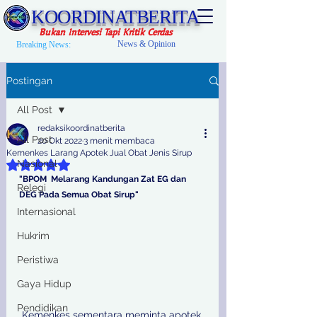
KOORDINATBERITA
Bukan Intervesi Tapi Kritik Cerdas
News & Opinion
Breaking News:
Postingan
All Post
redaksikoordinatberita
All Post
20 Okt 2022
3 menit membaca
Kemenkes Larang Apotek Jual Obat Jenis Sirup
Nasional
Dinilai NaN dari 5 bintang.
"BPOM  Melarang Kandungan Zat EG dan 
Relegi
DEG Pada Semua Obat Sirup"
Internasional
Hukrim
Peristiwa
Gaya Hidup
Pendidikan
Kemenkes sementara meminta apotek 