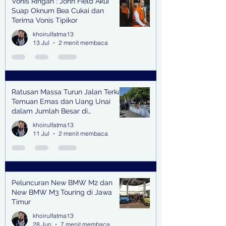
Vonis Ringan : John Field Akui
Suap Oknum Bea Cukai dan
Terima Vonis Tipikor
khoirulfatma13
13 Jul
2 menit membaca
Ratusan Massa Turun Jalan Terkait
Temuan Emas dan Uang Unai
dalam Jumlah Besar di
Lingkungan Jampidsus Kejaksaan
khoirulfatma13
Agung RI di Jakarta
11 Jul
2 menit membaca
Peluncuran New BMW M2 dan
New BMW M3 Touring di Jawa
Timur
khoirulfatma13
28 Jun
7 menit membaca