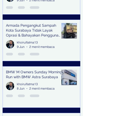
9 Jun
2 menit membaca
Armada Pengangkut Sampah
Kota Surabaya Tidak Layak
Oprasi & Bahayakan Pengguna
Jalan
khoirulfatma13
9 Jun
2 menit membaca
BMW M Owners Sunday Morning
Run with BMW Astra Surabaya
khoirulfatma13
8 Jun
2 menit membaca