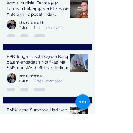
Komisi Yudisial Terima 592
Laporan Pelanggaran Etik Hakim,
5 Berakhir Dipecat Tidak
Terhormat
khoirulfatma13
7 Jun
1 menit membaca
KPK Tengah Usut Dugaan Korupsi
dalam engadaan Notifikasi via
SMS dan WA di BRI dan Telkom
khoirulfatma13
6 Jun
2 menit membaca
BMW Astra Surabaya Hadirkan
Festival of Joy on Tour di Jawa
Timur
khoirulfatma13