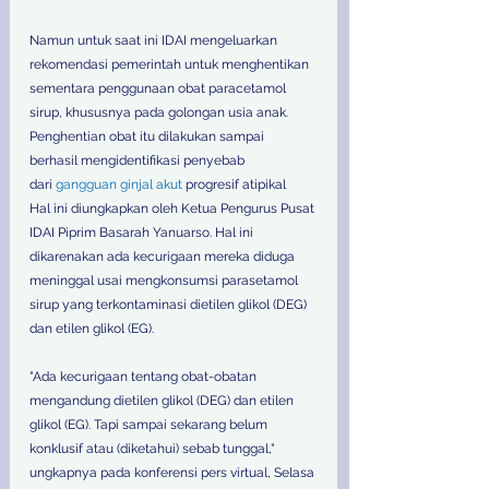
Namun untuk saat ini IDAI mengeluarkan 
rekomendasi pemerintah untuk menghentikan 
sementara penggunaan obat paracetamol 
sirup, khususnya pada golongan usia anak.  
Penghentian obat itu dilakukan sampai 
berhasil mengidentifikasi penyebab 
dari 
gangguan ginjal akut
 progresif atipikal
Hal ini diungkapkan oleh Ketua Pengurus Pusat 
IDAI Piprim Basarah Yanuarso. Hal ini 
dikarenakan ada kecurigaan mereka diduga 
meninggal usai mengkonsumsi parasetamol 
sirup yang terkontaminasi dietilen glikol (DEG) 
dan etilen glikol (EG).
"Ada kecurigaan tentang obat-obatan 
mengandung dietilen glikol (DEG) dan etilen 
glikol (EG). Tapi sampai sekarang belum 
konklusif atau (diketahui) sebab tunggal," 
ungkapnya pada konferensi pers virtual, Selasa 