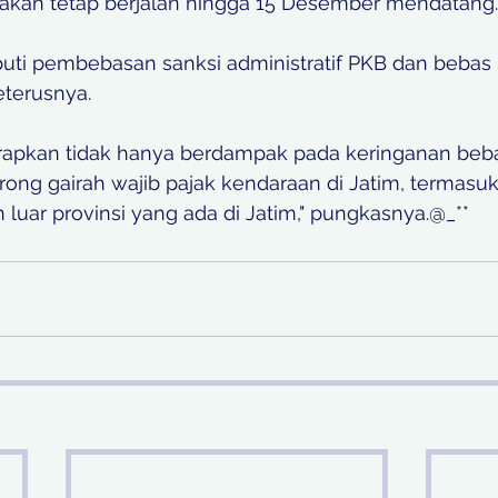
 akan tetap berjalan hingga 15 Desember mendatang.
puti pembebasan sanksi administratif PKB dan bebas 
terusnya. 
arapkan tidak hanya berdampak pada keringanan beba
ong gairah wajib pajak kendaraan di Jatim, termas
n luar provinsi yang ada di Jatim," pungkasnya.@_**