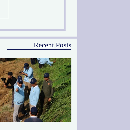
prov Jatim Melalui PU
Peringati Hari Sungai
ional
Recent Posts