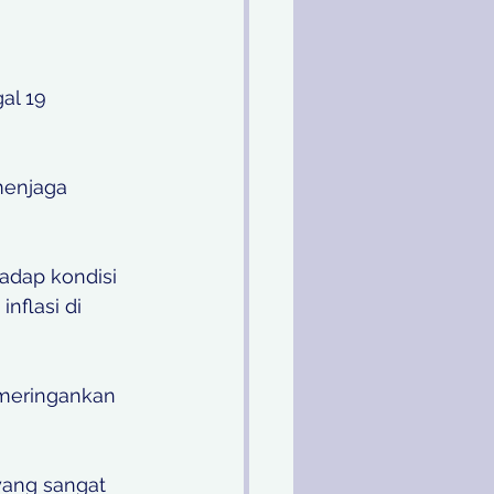
 
al 19 
menjaga 
adap kondisi 
nflasi di 
 meringankan 
yang sangat 