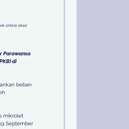
ek online akan 
ar Parawansa 
KB) di 
gankan beban 
eh 
 mikrolet 
 19 September 