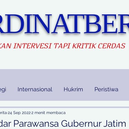
DINATBER
AN INTERVES
I TAPI KRITIK CERDAS
egi
Internasional
Hukrim
Peristiwa
kan
Ekbis
Opini
Indek Berita
rita
24 Sep 2022
2 menit membaca
ndar Parawansa Gubernur Jatim