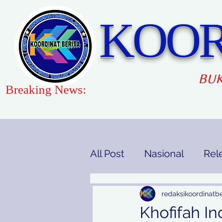
KOOR
BUK
Breaking News:
All Post
Nasional
Rel
Gaya Hidup
Pendidi
redaksikoordinatbe
Khofifah I