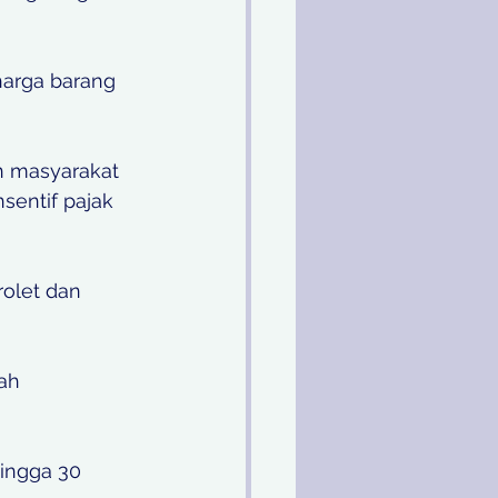
harga barang 
n masyarakat 
sentif pajak 
rolet dan 
ah 
ingga 30 