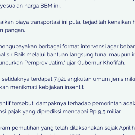
yesuaian harga BBM ini. 
kan biaya transportasi ini pula, terjadilah kenaikan 
n pangan. 
mengupayakan berbagai format intervensi agar beba
alisir. Baik melalui bantuan langsung tunai maupun in
uncurkan Pemprov Jatim," ujar Gubernur Khofifah. 
, setidaknya terdapat 7.921 angkutan umum jenis mik
akan menikmati kebijakan insentif. 
ntif tersebut, dampaknya terhadap pemerintah adal
i pajak yang diprediksi mencapai Rp 9,5 miliar. 
gram pemutihan yang telah dilaksanakan sejak April h