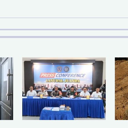
Sinergi Bea Cukai dan
Pem
Satgaspam Lanudal
SDA 
Juanda Gagalkan
Nas
Penyelundupan Narkotika
di Bandara Juanda