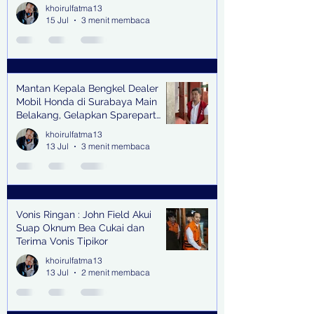
khoirulfatma13
15 Jul
3 menit membaca
Mantan Kepala Bengkel Dealer
Mobil Honda di Surabaya Main
Belakang, Gelapkan Sparepart
Senilai Rp 1,9 Miliar
khoirulfatma13
13 Jul
3 menit membaca
Vonis Ringan : John Field Akui
Suap Oknum Bea Cukai dan
Terima Vonis Tipikor
khoirulfatma13
13 Jul
2 menit membaca