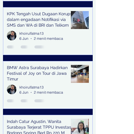
KPK Tengah Usut Dugaan Korupsi
dalam engadaan Notifikasi via
SMS dan WA di BRI dan Telkom
khoirulfatma13
6 Jun
2 menit membaca
BMW Astra Surabaya Hadirkan
Festival of Joy on Tour di Jawa
Timur
khoirulfatma13
6 Jun
2 menit membaca
Indah Catur Agustin, Wanita
Surabaya Terjerat TPPU Investasi
Bodong Spring Bed Rp 220 M