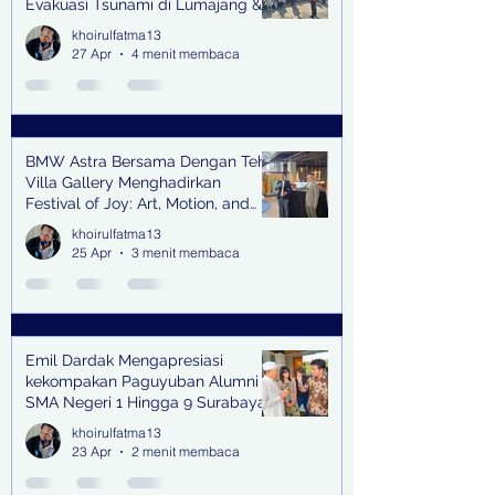
Evakuasi Tsunami di Lumajang &
Trenggalek
khoirulfatma13
27 Apr
4 menit membaca
BMW Astra Bersama Dengan Teh
Villa Gallery Menghadirkan
Festival of Joy: Art, Motion, and
Scent
khoirulfatma13
25 Apr
3 menit membaca
Emil Dardak Mengapresiasi
kekompakan Paguyuban Alumni
SMA Negeri 1 Hingga 9 Surabaya
(Pasmanbaya) dalam Kegiatan
khoirulfatma13
Halal Bihalal
23 Apr
2 menit membaca