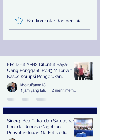
Sinergi Bea Cukai dan
Pemprov Jatim
Beri komentar dan penilaian...
Satgaspam Lanudal
Melalui PU SDA
Juanda Gagalkan
Peringati Hari Su
Penyelundupan
Nasional
Narkotika di Bandara
Juanda
Eks Dirut APBS Dituntut Bayar
Recent Posts
Uang Pengganti Rp83 M Terkait
Kasus Korupsi Pengerukan
Tanjung Perak
khoirulfatma13
1 jam yang lalu
2 menit membaca
Sinergi Bea Cukai dan Satgaspam
Lanudal Juanda Gagalkan
Penyelundupan Narkotika di
Bandara Juanda