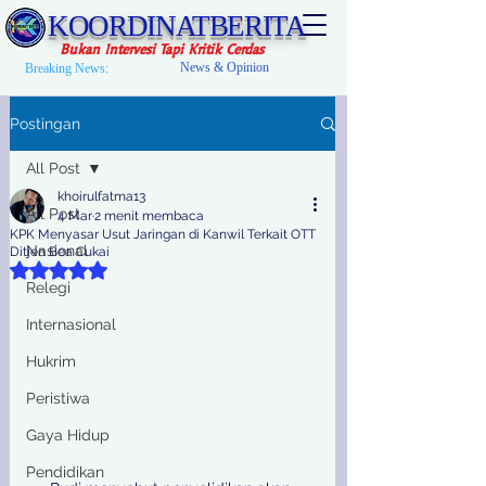
KOORDINATBERITA
Bukan Intervesi Tapi Kritik Cerdas
News & Opinion
Breaking News:
Postingan
All Post
khoirulfatma13
All Post
4 Mar
2 menit membaca
KPK Menyasar Usut Jaringan di Kanwil Terkait OTT
Nasional
Ditjen Bea Cukai
Dinilai NaN dari 5 bintang.
Relegi
Internasional
Hukrim
Peristiwa
Gaya Hidup
Pendidikan