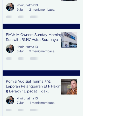
Jalan
khoirulfatma13
9 Jun
2 menit membaca
BMW M Owners Sunday Morning
Run with BMW Astra Surabaya
khoirulfatma13
8 Jun
2 menit membaca
Komisi Yudisial Terima 592
Laporan Pelanggaran Etik Hakim,
5 Berakhir Dipecat Tidak
Terhormat
khoirulfatma13
7 Jun
1 menit membaca