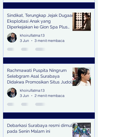
Sindikat, Terungkap Jejak Dugaan
Eksploitasi Anak yang
Diperkejakan ke Gion Spa Plus
and Pub Surabaya,
khoirulfatma13
3 Jun
3 menit membaca
Rachmawati Puspita Ningrum
Selebgram Asal Surabaya
Didakwa Promosikan Situs Judol,
Raup Rp2 Juta dari Tiga Kali
khoirulfatma13
Endorse
3 Jun
2 menit membaca
Debarkasi Surabaya resmi dimulai
pada Senin Malam ini