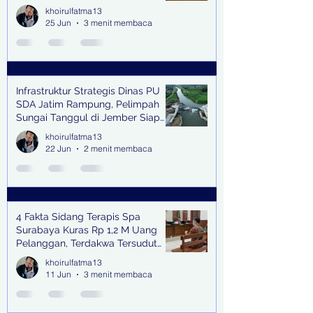
khoirulfatma13
25 Jun
3 menit membaca
Infrastruktur Strategis Dinas PU
SDA Jatim Rampung, Pelimpah
Sungai Tanggul di Jember Siap
Bangkitkan Swasembada Pangan
khoirulfatma13
dan Pengendali Banjir
22 Jun
2 menit membaca
4 Fakta Sidang Terapis Spa
Surabaya Kuras Rp 1,2 M Uang
Pelanggan, Terdakwa Tersudut
oleh Keterangan Saksi Kunci
khoirulfatma13
11 Jun
3 menit membaca