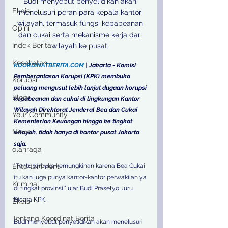
Budi menyebut penyelidikan akan 
Ekbis
menelusuri peran para kepala kantor 
wilayah, termasuk fungsi kepabeanan 
Opini
dan cukai serta mekanisme kerja dari 
Indek Berita
wilayah ke pusat. 
Kesehatan
KOORDINATBERITA.COM
 | Jakarta - Komisi 
Pemberantasan Korupsi (KPK) membuka 
Korupsi
peluang mengusut lebih lanjut dugaan korupsi 
Blog
kepabeanan dan cukai di lingkungan Kantor 
Wilayah Direktorat Jenderal Bea dan Cukai 
Your Community
Kementerian Keuangan hingga ke tingkat 
News
wilayah, tidak hanya di kantor pusat Jakarta 
saja. 
olahraga
Entertainment
“Tentu terbuka kemungkinan karena Bea Cukai 
itu kan juga punya kantor-kantor perwakilan ya 
Kriminal
di tingkat provinsi,” ujar Budi Prasetyo Juru 
Bicara KPK. 
Ekbis
Tentang Koordinat Berita
Budi menyebut penyelidikan akan menelusuri 