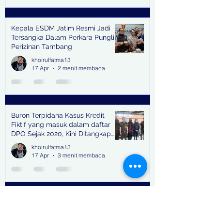
Kepala ESDM Jatim Resmi Jadi
Tersangka Dalam Perkara Pungli
Perizinan Tambang
khoirulfatma13
17 Apr
2 menit membaca
Buron Terpidana Kasus Kredit
Fiktif yang masuk dalam daftar
DPO Sejak 2020, Kini Ditangkap
Kejari Surabaya
khoirulfatma13
17 Apr
3 menit membaca
Diduga Maladministrasi Perijinan,
Dinas ESDM Digeleda Kejati Jatim