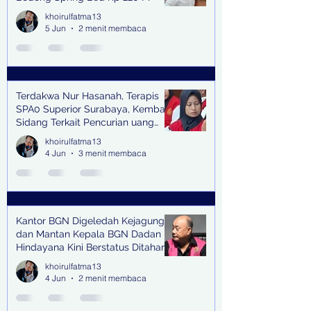
khoirulfatma13
5 Jun
2 menit membaca
Terdakwa Nur Hasanah, Terapis
SPA0 Superior Surabaya, Kembali
Sidang Terkait Pencurian uang
senilai Rp1,285 M di PN Surabaya
khoirulfatma13
4 Jun
3 menit membaca
Kantor BGN Digeledah Kejagung
dan Mantan Kepala BGN Dadan
Hindayana Kini Berstatus Ditahan
khoirulfatma13
4 Jun
2 menit membaca