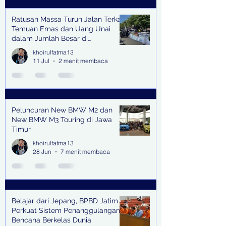
Ratusan Massa Turun Jalan Terkait
Temuan Emas dan Uang Unai
dalam Jumlah Besar di
Lingkungan Jampidsus Kejaksaan
khoirulfatma13
Agung RI di Jakarta
11 Jul
2 menit membaca
Peluncuran New BMW M2 dan
New BMW M3 Touring di Jawa
Timur
khoirulfatma13
28 Jun
7 menit membaca
Belajar dari Jepang, BPBD Jatim
Perkuat Sistem Penanggulangan
Bencana Berkelas Dunia