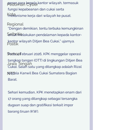
peran para kepala kantor wilayah, termasuk 
Pedoman Cyber
fungsi kepabeanan dan cukai serta 
Kota
mekanisme kerja dari wilayah ke pusat. 
Regional
“Dengan demikian, tentu terbuka kemungkinan 
Selbritis
untuk melakukan pendalaman kepada kantor-
kantor wilayah Ditjen Bea Cukai,” ujarnya. 
Politik
Sumsel
Pada 4 Februari 2026, KPK menggelar operasi 
tangkap tangan (OTT) di lingkungan Ditjen Bea 
Jawa Tengah
Cukai. Salah satu yang ditangkap adalah Rizal 
NTT
Kepala Kanwil Bea Cukai Sumatera Bagian 
Barat. 
Sehari kemudian, KPK menetapkan enam dari 
17 orang yang ditangkap sebagai tersangka 
dugaan suap dan gratifikasi terkait impor 
barang tiruan (KW). 