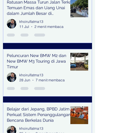
Ratusan Massa Turun Jalan Terkait
Temuan Emas dan Uang Unai
dalam Jumlah Besar di
Lingkungan Jampidsus Kejaksaan
khoirulfatma13
Agung RI di Jakarta
11 Jul
2 menit membaca
Peluncuran New BMW M2 dan
New BMW M3 Touring di Jawa
Timur
khoirulfatma13
28 Jun
7 menit membaca
Belajar dari Jepang, BPBD Jatim
Perkuat Sistem Penanggulangan
Bencana Berkelas Dunia
khoirulfatma13