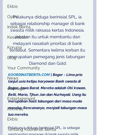
Ekbis
Opini
Pelakunya diduga berinisial SPL, ia 
sebagai relationship manager di bank 
Indek Berita
swasta milik raksasa kertas Indonesia. 
Jabatan itu untuk membantu dan 
Kesehatan
melayani nasabah prioritas di bank 
Korupsi
tersebut. Sementara kelima korban itu 
merupakan pemegang jenis tabungan 
Blog
Diamond dan Gold.
Your Community
KOORDINATBERITA.COM
 | Bogor - Lima pria 
News
lanjut usia ketipu karyawan Bank swasta di 
olahraga
Bogor, Jawa Barat. Mereka adalah Oki Irawan, 
Betti, Maria, Tjhun Jan dan Nurhayati. Uang itu 
Entertainment
merupakan hasil tabungan dari masa muda 
mereka. Rencananya, menjadi tabungan masa 
Kriminal
tua mereka.
Ekbis
Pelakunya diduga berinisial SPL, ia sebagai 
Tentang Koordinat Berita
relationship manager di bank swasta milik 