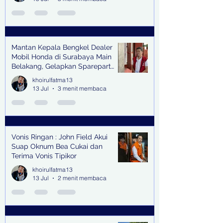
Mantan Kepala Bengkel Dealer
Mobil Honda di Surabaya Main
Belakang, Gelapkan Sparepart
Senilai Rp 1,9 Miliar
khoirulfatma13
13 Jul
3 menit membaca
Vonis Ringan : John Field Akui
Suap Oknum Bea Cukai dan
Terima Vonis Tipikor
khoirulfatma13
13 Jul
2 menit membaca