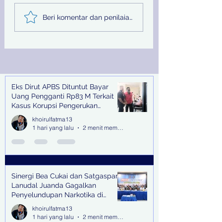
Sinergi Bea Cukai dan
Pemprov Jatim
Beri komentar dan penilaian...
Satgaspam Lanudal
Melalui PU SDA
Juanda Gagalkan
Peringati Hari Su
Penyelundupan
Nasional
Narkotika di Bandara
Juanda
Eks Dirut APBS Dituntut Bayar
Recent Posts
Uang Pengganti Rp83 M Terkait
Kasus Korupsi Pengerukan
Tanjung Perak
khoirulfatma13
1 hari yang lalu
2 menit membaca
Sinergi Bea Cukai dan Satgaspam
Lanudal Juanda Gagalkan
Penyelundupan Narkotika di
Bandara Juanda
khoirulfatma13
1 hari yang lalu
2 menit membaca