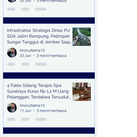
25 Jun
3 menit membaca
Infrastruktur Strategis Dinas PU
SDA Jatim Rampung, Pelimpah
Sungai Tanggul di Jember Siap
Bangkitkan Swasembada Pangan
khoirulfatma13
dan Pengendali Banjir
22 Jun
2 menit membaca
4 Fakta Sidang Terapis Spa
Surabaya Kuras Rp 1,2 M Uang
Pelanggan, Terdakwa Tersudut
oleh Keterangan Saksi Kunci
khoirulfatma13
11 Jun
3 menit membaca