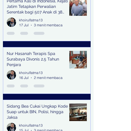
Pertama Kali di Indonesia, Kejati
Jatim Tetapkan Perwalian
Serentak bagi 507 Anak di 38
Kabupaten & Kota
khoirulfatma13
17 Jul
3 menit membaca
Nur Hasanah Terapis Spa
Surabaya Divonis 2,5 Tahun
Penjara
khoirulfatma13
16 Jul
2 menit membaca
Sidang Bea Cukai Ungkap Kode
Suap untuk BIN, Polisi, hingga
Jaksa
khoirulfatma13
15 Jul
3 menit membaca