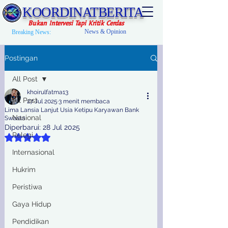
KOORDINATBERITA
Bukan Intervesi Tapi Kritik Cerdas
News & Opinion
Breaking News:
Postingan
All Post
khoirulfatma13
All Post
27 Jul 2025
3 menit membaca
Lima Lansia Lanjut Usia Ketipu Karyawan Bank
Nasional
Swasta
Diperbarui:
28 Jul 2025
Relegi
Dinilai NaN dari 5 bintang.
Internasional
Hukrim
Peristiwa
Gaya Hidup
Pendidikan