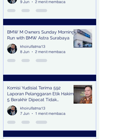
9 Jun
2 menit membaca
BMW M Owners Sunday Morning
Run with BMW Astra Surabaya
khoirulfatma13
8 Jun
2 menit membaca
Komisi Yudisial Terima 592
Laporan Pelanggaran Etik Hakim,
5 Berakhir Dipecat Tidak
Terhormat
khoirulfatma13
7 Jun
1 menit membaca