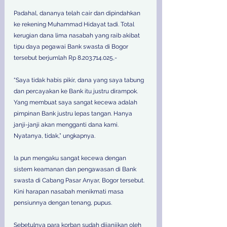
Padahal, dananya telah cair dan dipindahkan 
ke rekening Muhammad Hidayat tadi. Total 
kerugian dana lima nasabah yang raib akibat 
tipu daya pegawai Bank swasta di Bogor 
tersebut berjumlah Rp 8.203.714.025,-
“Saya tidak habis pikir, dana yang saya tabung 
dan percayakan ke Bank itu justru dirampok. 
Yang membuat saya sangat kecewa adalah 
pimpinan Bank justru lepas tangan. Hanya 
janji-janji akan mengganti dana kami. 
Nyatanya, tidak,” ungkapnya.
Ia pun mengaku sangat kecewa dengan 
sistem keamanan dan pengawasan di Bank 
swasta di Cabang Pasar Anyar, Bogor tersebut. 
Kini harapan nasabah menikmati masa 
pensiunnya dengan tenang, pupus. 
Sebetulnya para korban sudah dijanjikan oleh 