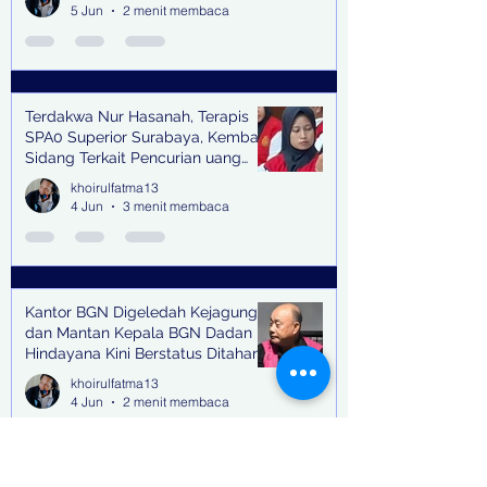
5 Jun
2 menit membaca
Terdakwa Nur Hasanah, Terapis
SPA0 Superior Surabaya, Kembali
Sidang Terkait Pencurian uang
senilai Rp1,285 M di PN Surabaya
khoirulfatma13
4 Jun
3 menit membaca
Kantor BGN Digeledah Kejagung
dan Mantan Kepala BGN Dadan
Hindayana Kini Berstatus Ditahan
khoirulfatma13
4 Jun
2 menit membaca