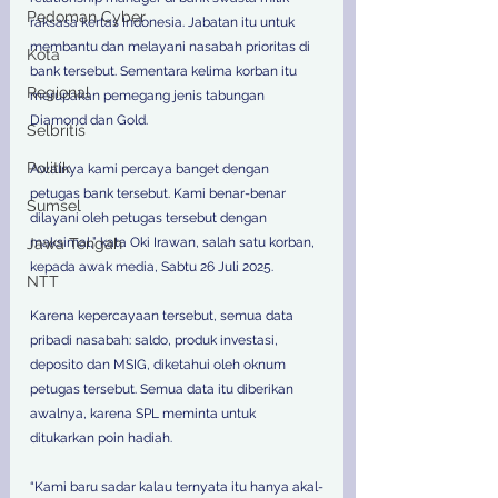
Pedoman Cyber
raksasa kertas Indonesia. Jabatan itu untuk 
membantu dan melayani nasabah prioritas di 
Kota
bank tersebut. Sementara kelima korban itu 
Regional
merupakan pemegang jenis tabungan 
Diamond dan Gold.
Selbritis
Politik
Awalnya kami percaya banget dengan 
petugas bank tersebut. Kami benar-benar 
Sumsel
dilayani oleh petugas tersebut dengan 
Jawa Tengah
maksimal,” kata Oki Irawan, salah satu korban, 
kepada awak media, Sabtu 26 Juli 2025.
NTT
Karena kepercayaan tersebut, semua data 
pribadi nasabah: saldo, produk investasi, 
deposito dan MSIG, diketahui oleh oknum 
petugas tersebut. Semua data itu diberikan 
awalnya, karena SPL meminta untuk 
ditukarkan poin hadiah.
“Kami baru sadar kalau ternyata itu hanya akal-