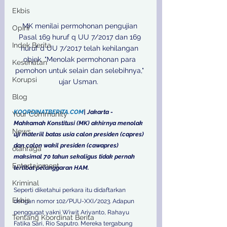
Ekbis
MK menilai permohonan pengujian 
Opini
Pasal 169 huruf q UU 7/2017 dan 169 
Indek Berita
huruf d UU 7/2017 telah kehilangan 
objek. "Menolak permohonan para 
Kesehatan
pemohon untuk selain dan selebihnya," 
Korupsi
ujar Usman.  

Blog
KOORDINATBERITA.COM
| Jakarta - 
Your Community
Mahkamah Konstitusi (MK) akhirnya menolak 
News
uji materiil batas usia calon presiden (capres) 
dan calon wakil presiden (cawapres) 
olahraga
maksimal 70 tahun sekaligus tidak pernah 
Entertainment
terlibat pelanggaran HAM.
Kriminal
Seperti diketahui perkara itu didaftarkan 
Ekbis
dengan nomor 102/PUU-XXI/2023. Adapun 
penggugat yakni Wiwit Ariyanto, Rahayu 
Tentang Koordinat Berita
Fatika Sari, Rio Saputro. Mereka tergabung 