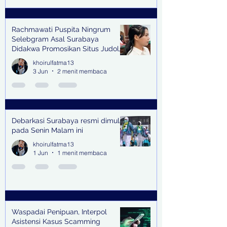
Rachmawati Puspita Ningrum
Selebgram Asal Surabaya
Didakwa Promosikan Situs Judol,
Raup Rp2 Juta dari Tiga Kali
khoirulfatma13
Endorse
3 Jun
2 menit membaca
Debarkasi Surabaya resmi dimulai
pada Senin Malam ini
khoirulfatma13
1 Jun
1 menit membaca
Waspadai Penipuan, Interpol
Asistensi Kasus Scamming