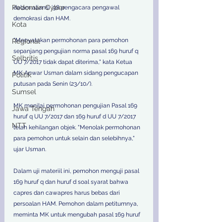
Pedoman Cyber
dalam aliansi ‘98 pengacara pengawal 
demokrasi dan HAM.  
Kota
"Menyatakan permohonan para pemohon 
Regional
sepanjang pengujian norma pasal 169 huruf q 
Selbritis
UU 7/2017 tidak dapat diterima," kata Ketua 
MK Anwar Usman dalam sidang pengucapan 
Politik
putusan pada Senin (23/10/).  
Sumsel
MK menilai permohonan pengujian Pasal 169 
Jawa Tengah
huruf q UU 7/2017 dan 169 huruf d UU 7/2017 
NTT
telah kehilangan objek. "Menolak permohonan 
para pemohon untuk selain dan selebihnya," 
ujar Usman.  
Dalam uji materiil ini, pemohon menguji pasal 
169 huruf q dan huruf d soal syarat bahwa 
capres dan cawapres harus bebas dari 
persoalan HAM. Pemohon dalam petitumnya, 
meminta MK untuk mengubah pasal 169 huruf 