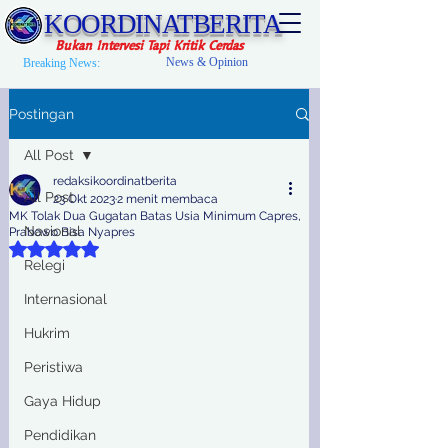
KOORDINATBERITA
Bukan Intervesi Tapi Kritik Cerdas
News & Opinion
Breaking News:
Postingan
All Post
redaksikoordinatberita
All Post
23 Okt 2023
2 menit membaca
MK Tolak Dua Gugatan Batas Usia Minimum Capres,
Nasional
Prabowo Bisa Nyapres
Dinilai NaN dari 5 bintang.
Relegi
Internasional
Hukrim
Peristiwa
Gaya Hidup
Pendidikan