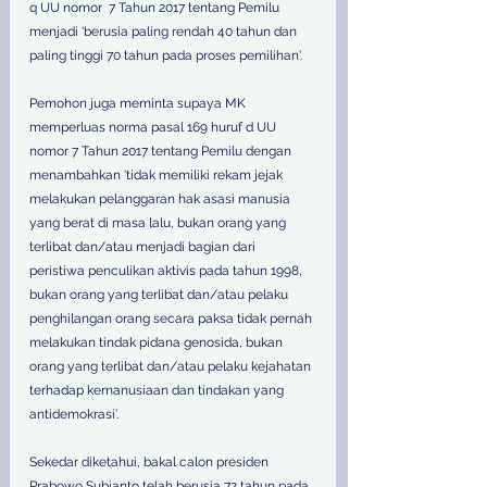
q UU nomor  7 Tahun 2017 tentang Pemilu 
menjadi ‘berusia paling rendah 40 tahun dan 
paling tinggi 70 tahun pada proses pemilihan'.  
Pemohon juga meminta supaya MK 
memperluas norma pasal 169 huruf d UU 
nomor 7 Tahun 2017 tentang Pemilu dengan 
menambahkan ‘tidak memiliki rekam jejak 
melakukan pelanggaran hak asasi manusia 
yang berat di masa lalu, bukan orang yang 
terlibat dan/atau menjadi bagian dari 
peristiwa penculikan aktivis pada tahun 1998, 
bukan orang yang terlibat dan/atau pelaku 
penghilangan orang secara paksa tidak pernah 
melakukan tindak pidana genosida, bukan 
orang yang terlibat dan/atau pelaku kejahatan 
terhadap kemanusiaan dan tindakan yang 
antidemokrasi’.  
Sekedar diketahui, bakal calon presiden 
Prabowo Subianto telah berusia 72 tahun pada 