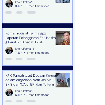
khoirulfatma13
8 Jun
2 menit membaca
Komisi Yudisial Terima 592
Laporan Pelanggaran Etik Hakim,
5 Berakhir Dipecat Tidak
Terhormat
khoirulfatma13
7 Jun
1 menit membaca
KPK Tengah Usut Dugaan Korupsi
dalam engadaan Notifikasi via
SMS dan WA di BRI dan Telkom
khoirulfatma13
6 Jun
2 menit membaca