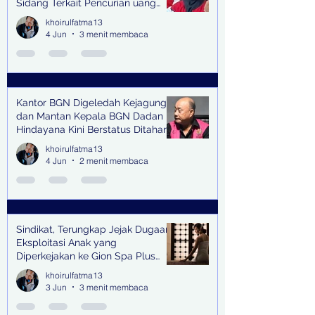
Sidang Terkait Pencurian uang
senilai Rp1,285 M di PN Surabaya
khoirulfatma13
4 Jun
3 menit membaca
Kantor BGN Digeledah Kejagung
dan Mantan Kepala BGN Dadan
Hindayana Kini Berstatus Ditahan
khoirulfatma13
4 Jun
2 menit membaca
Sindikat, Terungkap Jejak Dugaan
Eksploitasi Anak yang
Diperkejakan ke Gion Spa Plus
and Pub Surabaya,
khoirulfatma13
3 Jun
3 menit membaca