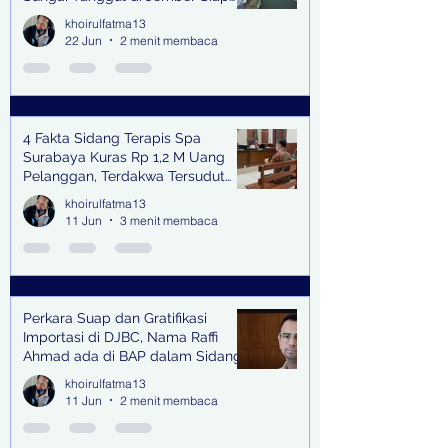
Bangkitkan Swasembada Pangan
khoirulfatma13
dan Pengendali Banjir
22 Jun
2 menit membaca
4 Fakta Sidang Terapis Spa
Surabaya Kuras Rp 1,2 M Uang
Pelanggan, Terdakwa Tersudut
oleh Keterangan Saksi Kunci
khoirulfatma13
11 Jun
3 menit membaca
Perkara Suap dan Gratifikasi
Importasi di DJBC, Nama Raffi
Ahmad ada di BAP dalam Sidang
khoirulfatma13
11 Jun
2 menit membaca