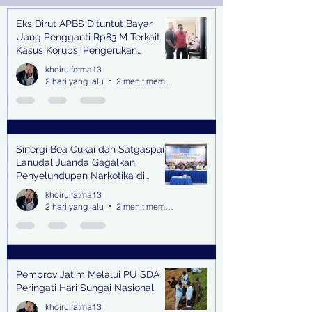
Eks Dirut APBS Dituntut Bayar
Recent Posts
Uang Pengganti Rp83 M Terkait
Kasus Korupsi Pengerukan
Tanjung Perak
khoirulfatma13
2 hari yang lalu
2 menit membaca
Sinergi Bea Cukai dan Satgaspam
Lanudal Juanda Gagalkan
Penyelundupan Narkotika di
Bandara Juanda
khoirulfatma13
2 hari yang lalu
2 menit membaca
Pemprov Jatim Melalui PU SDA
Peringati Hari Sungai Nasional
khoirulfatma13