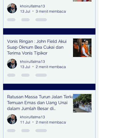
Senilai Rp 1,9 Miliar
khoirulfatma13
13 Jul
3 menit membaca
Vonis Ringan : John Field Akui
Suap Oknum Bea Cukai dan
Terima Vonis Tipikor
khoirulfatma13
13 Jul
2 menit membaca
Ratusan Massa Turun Jalan Terkait
Temuan Emas dan Uang Unai
dalam Jumlah Besar di
Lingkungan Jampidsus Kejaksaan
khoirulfatma13
Agung RI di Jakarta
11 Jul
2 menit membaca