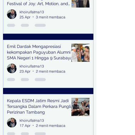
Festival of Joy: Art, Motion, and
Scent
khoirulfatma13
25 Apr
3 menit membaca
Emil Dardak Mengapresiasi
kekompakan Paguyuban Alumni
SMA Negeri 1 Hingga 9 Surabaya
(Pasmanbaya) dalam Kegiatan
khoirulfatma13
Halal Bihalal
23 Apr
2 menit membaca
Kepala ESDM Jatim Resmi Jadi
Tersangka Dalam Perkara Pungli
Perizinan Tambang
khoirulfatma13
17 Apr
2 menit membaca