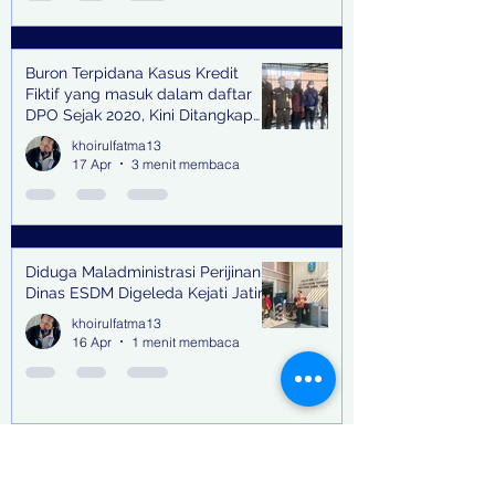
Buron Terpidana Kasus Kredit
Fiktif yang masuk dalam daftar
DPO Sejak 2020, Kini Ditangkap
Kejari Surabaya
khoirulfatma13
17 Apr
3 menit membaca
Diduga Maladministrasi Perijinan,
Dinas ESDM Digeleda Kejati Jatim
khoirulfatma13
16 Apr
1 menit membaca
Sidang Perdana Terdakwa Samuel
Adi Kristanto dan Dua Lainnya