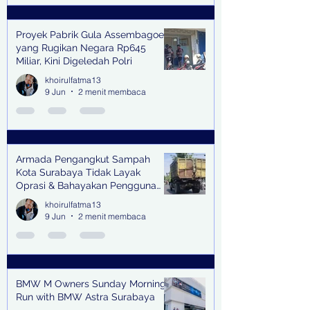
Proyek Pabrik Gula Assembagoes
yang Rugikan Negara Rp645
Miliar, Kini Digeledah Polri
khoirulfatma13
9 Jun
2 menit membaca
Armada Pengangkut Sampah
Kota Surabaya Tidak Layak
Oprasi & Bahayakan Pengguna
Jalan
khoirulfatma13
9 Jun
2 menit membaca
BMW M Owners Sunday Morning
Run with BMW Astra Surabaya