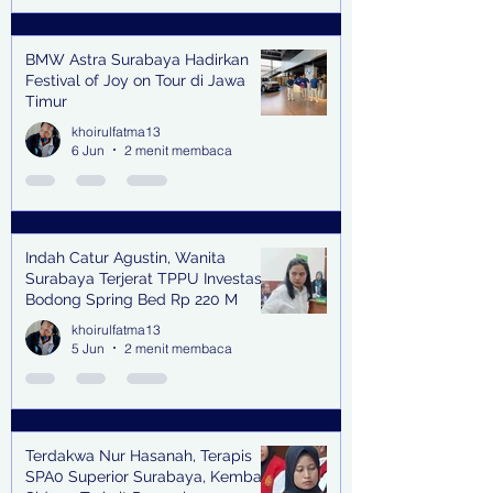
BMW Astra Surabaya Hadirkan
Festival of Joy on Tour di Jawa
Timur
khoirulfatma13
6 Jun
2 menit membaca
Indah Catur Agustin, Wanita
Surabaya Terjerat TPPU Investasi
Bodong Spring Bed Rp 220 M
khoirulfatma13
5 Jun
2 menit membaca
Terdakwa Nur Hasanah, Terapis
SPA0 Superior Surabaya, Kembali