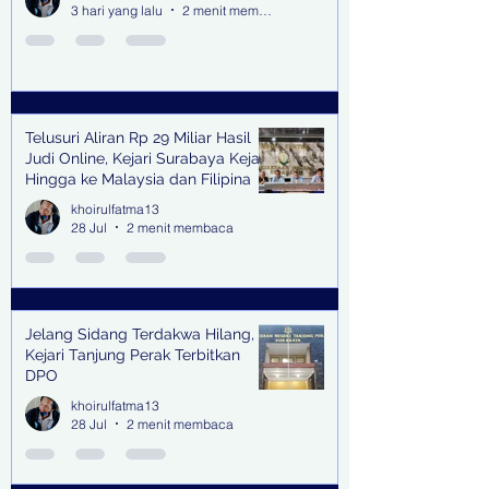
3 hari yang lalu
2 menit membaca
Telusuri Aliran Rp 29 Miliar Hasil
Judi Online, Kejari Surabaya Kejar
Hingga ke Malaysia dan Filipina
khoirulfatma13
28 Jul
2 menit membaca
Jelang Sidang Terdakwa Hilang,
Kejari Tanjung Perak Terbitkan
DPO
khoirulfatma13
28 Jul
2 menit membaca