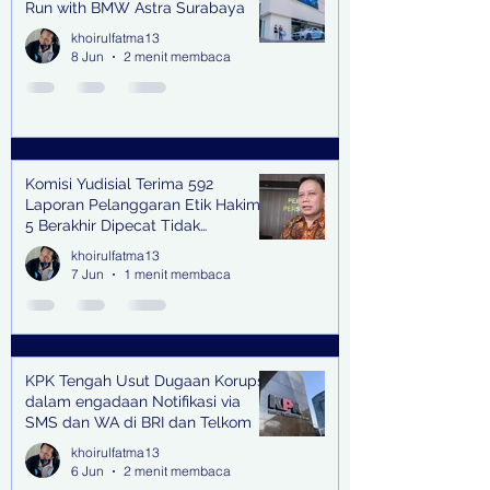
Run with BMW Astra Surabaya
khoirulfatma13
8 Jun
2 menit membaca
Komisi Yudisial Terima 592
Laporan Pelanggaran Etik Hakim,
5 Berakhir Dipecat Tidak
Terhormat
khoirulfatma13
7 Jun
1 menit membaca
KPK Tengah Usut Dugaan Korupsi
dalam engadaan Notifikasi via
SMS dan WA di BRI dan Telkom
khoirulfatma13
6 Jun
2 menit membaca