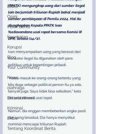
(PPATK) mengungkap uang dari sumber ilegal 
Ekbis
lain berjumlah triliunan Rupiah bakal menjadi 
Opini
sumber pembiayaan di Pemilu 2024. Hal itu 
diungkapkan Kepala PPATK Ivan 
Indek Berita
Yustiavandana usai rapat bersama Komisi III 
Kesehatan
DPR, Selasa (14/2).
Korupsi
Ivan menyampaikan uang yang berasal dari 
Blog
transaksi ilegal itu digunakan oleh para 
politikus untuk kepentingan pribadi.
Your Community
News
"Kalau masuk ke orang-orang tertentu yang 
kita duga sebagai political person itu ya ada, 
olahraga
banyak juga. Saya tidak bisa sebutkan," kata 
Entertainment
dia saat ditemui usai rapat.
Kriminal
Namun, dia enggan membeberkan angka pasti 
dari uang tersebut. Dia hanya menyebut 
Ekbis
nominal mencapai triliunan Rupiah.
Tentang Koordinat Berita