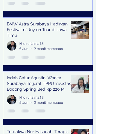
BMW Astra Surabaya Hadirkan
Festival of Joy on Tour di Jawa
Timur
khoirulfatma13
6 Jun
2 menit membaca
Indah Catur Agustin, Wanita
Surabaya Terjerat TPPU Investasi
Bodong Spring Bed Rp 220 M
khoirulfatma13
5 Jun
2 menit membaca
Terdakwa Nur Hasanah, Terapis