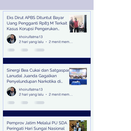
Juanda
Eks Dirut APBS Dituntut Bayar
Recent Posts
Uang Pengganti Rp83 M Terkait
Kasus Korupsi Pengerukan
Tanjung Perak
khoirulfatma13
2 hari yang lalu
2 menit membaca
Sinergi Bea Cukai dan Satgaspam
Lanudal Juanda Gagalkan
Penyelundupan Narkotika di
Bandara Juanda
khoirulfatma13
2 hari yang lalu
2 menit membaca
Pemprov Jatim Melalui PU SDA
Peringati Hari Sungai Nasional