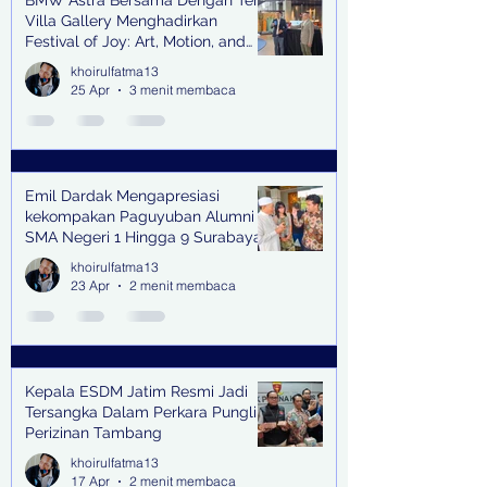
BMW Astra Bersama Dengan Teh
Villa Gallery Menghadirkan
Festival of Joy: Art, Motion, and
Scent
khoirulfatma13
25 Apr
3 menit membaca
Emil Dardak Mengapresiasi
kekompakan Paguyuban Alumni
SMA Negeri 1 Hingga 9 Surabaya
(Pasmanbaya) dalam Kegiatan
khoirulfatma13
Halal Bihalal
23 Apr
2 menit membaca
Kepala ESDM Jatim Resmi Jadi
Tersangka Dalam Perkara Pungli
Perizinan Tambang
khoirulfatma13
17 Apr
2 menit membaca