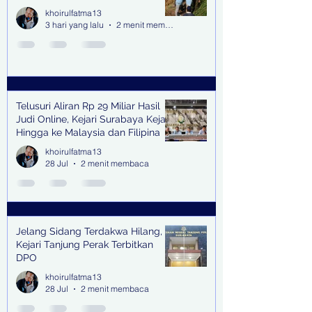
khoirulfatma13
3 hari yang lalu
2 menit membaca
Telusuri Aliran Rp 29 Miliar Hasil
Judi Online, Kejari Surabaya Kejar
Hingga ke Malaysia dan Filipina
khoirulfatma13
28 Jul
2 menit membaca
Jelang Sidang Terdakwa Hilang,
Kejari Tanjung Perak Terbitkan
DPO
khoirulfatma13
28 Jul
2 menit membaca