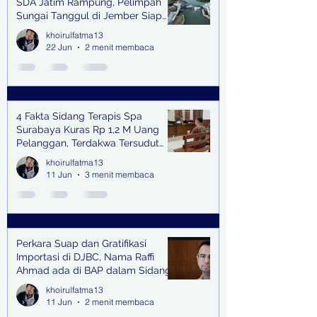
SDA Jatim Rampung, Pelimpah
Sungai Tanggul di Jember Siap
Bangkitkan Swasembada Pangan
khoirulfatma13
dan Pengendali Banjir
22 Jun
2 menit membaca
4 Fakta Sidang Terapis Spa
Surabaya Kuras Rp 1,2 M Uang
Pelanggan, Terdakwa Tersudut
oleh Keterangan Saksi Kunci
khoirulfatma13
11 Jun
3 menit membaca
Perkara Suap dan Gratifikasi
Importasi di DJBC, Nama Raffi
Ahmad ada di BAP dalam Sidang
khoirulfatma13
11 Jun
2 menit membaca