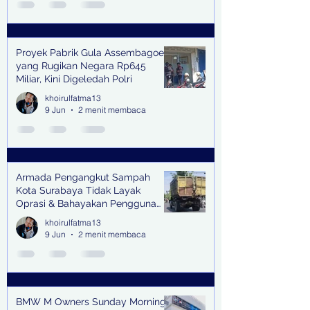
Proyek Pabrik Gula Assembagoes
yang Rugikan Negara Rp645
Miliar, Kini Digeledah Polri
khoirulfatma13
9 Jun
2 menit membaca
Armada Pengangkut Sampah
Kota Surabaya Tidak Layak
Oprasi & Bahayakan Pengguna
Jalan
khoirulfatma13
9 Jun
2 menit membaca
BMW M Owners Sunday Morning