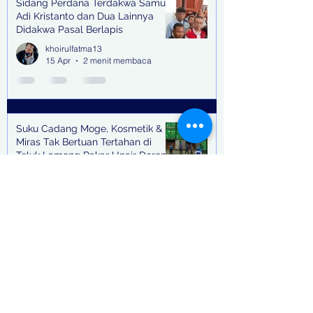
Sidang Perdana Terdakwa Samuel
Adi Kristanto dan Dua Lainnya
Didakwa Pasal Berlapis
khoirulfatma13
15 Apr
2 menit membaca
Suku Cadang Moge, Kosmetik &
Miras Tak Bertuan Tertahan di
Teluk Lamong Pakar Unair Dorong
Bea Cukai Kejar Big Bos Impor
khoirulfatma13
Ilegal
12 Apr
3 menit membaca
"Kasus Pemerasan" Peran Sentral
Ajudan Bupati Tulungagung, Tagih
Setoran Hingga 3 Kali Seminggu
khoirulfatma13
12 Apr
2 menit membaca