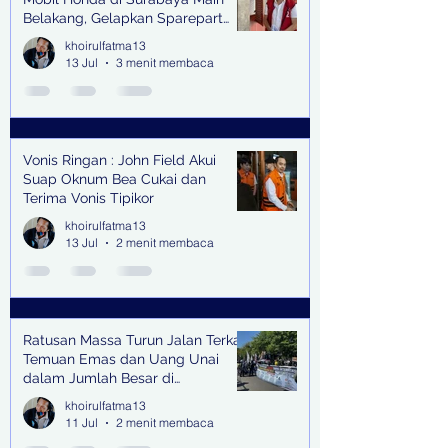
Belakang, Gelapkan Sparepart
Senilai Rp 1,9 Miliar
khoirulfatma13
13 Jul
3 menit membaca
Vonis Ringan : John Field Akui
Suap Oknum Bea Cukai dan
Terima Vonis Tipikor
khoirulfatma13
13 Jul
2 menit membaca
Ratusan Massa Turun Jalan Terkait
Temuan Emas dan Uang Unai
dalam Jumlah Besar di
Lingkungan Jampidsus Kejaksaan
khoirulfatma13
Agung RI di Jakarta
11 Jul
2 menit membaca