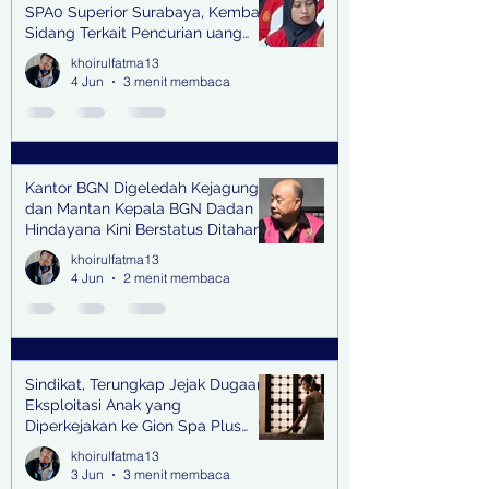
SPA0 Superior Surabaya, Kembali
Sidang Terkait Pencurian uang
senilai Rp1,285 M di PN Surabaya
khoirulfatma13
4 Jun
3 menit membaca
Kantor BGN Digeledah Kejagung
dan Mantan Kepala BGN Dadan
Hindayana Kini Berstatus Ditahan
khoirulfatma13
4 Jun
2 menit membaca
Sindikat, Terungkap Jejak Dugaan
Eksploitasi Anak yang
Diperkejakan ke Gion Spa Plus
and Pub Surabaya,
khoirulfatma13
3 Jun
3 menit membaca