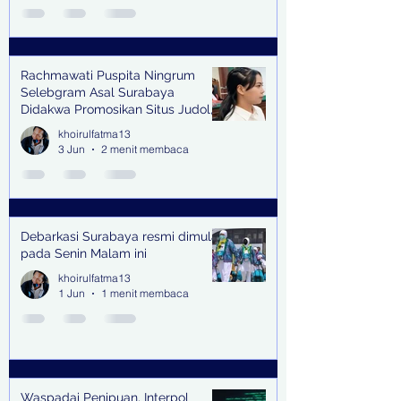
Rachmawati Puspita Ningrum
Selebgram Asal Surabaya
Didakwa Promosikan Situs Judol,
Raup Rp2 Juta dari Tiga Kali
khoirulfatma13
Endorse
3 Jun
2 menit membaca
Debarkasi Surabaya resmi dimulai
pada Senin Malam ini
khoirulfatma13
1 Jun
1 menit membaca
Waspadai Penipuan, Interpol