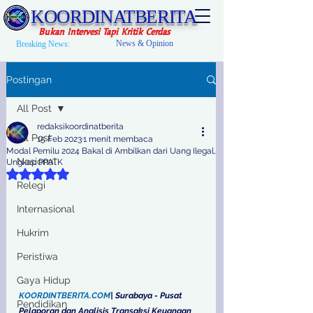
KOORDINATBERITA
Bukan Intervesi Tapi Kritik Cerdas
News & Opinion
Breaking News:
Postingan
All Post
redaksikoordinatberita
All Post
15 Feb 2023
1 menit membaca
Modal Pemilu 2024 Bakal di Ambilkan dari Uang Ilegal,
Nasional
Ungkap PPATK
Dinilai NaN dari 5 bintang.
Relegi
Internasional
Hukrim
Peristiwa
Gaya Hidup
KOORDINTBERITA.COM
| Surabaya - Pusat 
Pendidikan
Pelaporan dan Analisis Transaksi Keuangan 