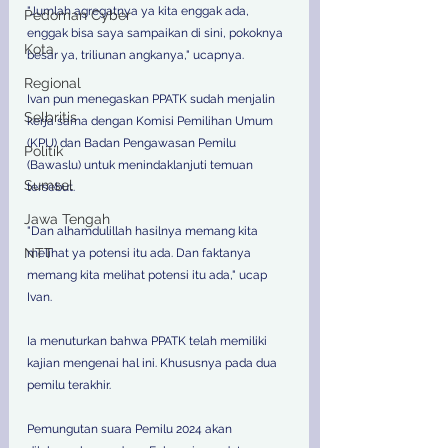
"Jumlah agregatnya ya kita enggak ada, 
Pedoman Cyber
enggak bisa saya sampaikan di sini, pokoknya 
Kota
besar ya, triliunan angkanya," ucapnya.
Regional
Ivan pun menegaskan PPATK sudah menjalin 
Selbritis
kerja sama dengan Komisi Pemilihan Umum 
(KPU) dan Badan Pengawasan Pemilu 
Politik
(Bawaslu) untuk menindaklanjuti temuan 
Sumsel
tersebut.
Jawa Tengah
"Dan alhamdulillah hasilnya memang kita 
NTT
melihat ya potensi itu ada. Dan faktanya 
memang kita melihat potensi itu ada," ucap 
Ivan.
Ia menuturkan bahwa PPATK telah memiliki 
kajian mengenai hal ini. Khususnya pada dua 
pemilu terakhir.
Pemungutan suara Pemilu 2024 akan 