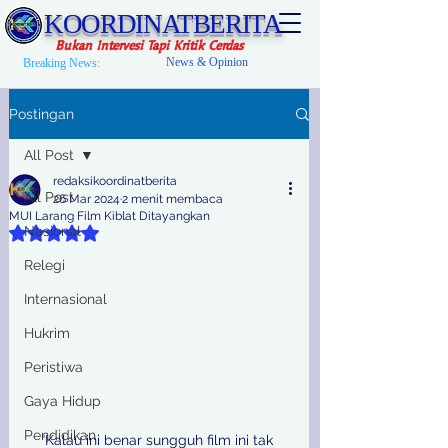
KOORDINATBERITA
Bukan Intervesi Tapi Kritik Cerdas
News & Opinion
Breaking News:
Postingan
All Post
redaksikoordinatberita
All Post
26 Mar 2024
2 menit membaca
MUI Larang Film Kiblat Ditayangkan
Nasional
Dinilai NaN dari 5 bintang.
Relegi
Internasional
Hukrim
Peristiwa
Gaya Hidup
Pendidikan
“Kalau ini benar sungguh film ini tak 