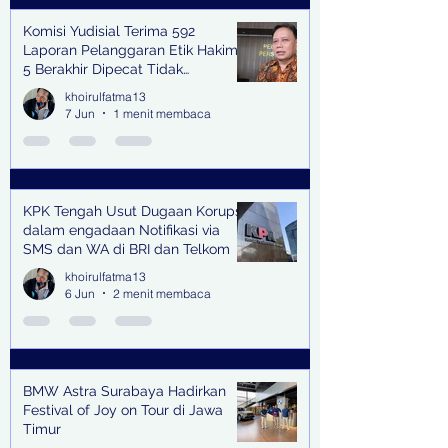
Komisi Yudisial Terima 592
Laporan Pelanggaran Etik Hakim,
5 Berakhir Dipecat Tidak
Terhormat
khoirulfatma13
7 Jun
1 menit membaca
KPK Tengah Usut Dugaan Korupsi
dalam engadaan Notifikasi via
SMS dan WA di BRI dan Telkom
khoirulfatma13
6 Jun
2 menit membaca
BMW Astra Surabaya Hadirkan
Festival of Joy on Tour di Jawa
Timur