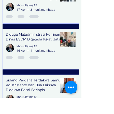
Kejari Surabaya
khoirulfatma13
17 Apr
3 menit membaca
Diduga Maladministrasi Perijinan,
Dinas ESDM Digeleda Kejati Jatim
khoirulfatma13
16 Apr
1 menit membaca
Sidang Perdana Terdakwa Samuel
Adi Kristanto dan Dua Lainnya
Didakwa Pasal Berlapis
khoirulfatma13
15 Apr
2 menit membaca