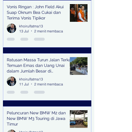
Vonis Ringan : John Field Akui
Suap Oknum Bea Cukai dan
Terima Vonis Tipikor
khoirulfatma13
13 Jul
2 menit membaca
Ratusan Massa Turun Jalan Terkait
Temuan Emas dan Uang Unai
dalam Jumlah Besar di
Lingkungan Jampidsus Kejaksaan
khoirulfatma13
Agung RI di Jakarta
11 Jul
2 menit membaca
Peluncuran New BMW M2 dan
New BMW M3 Touring di Jawa
Timur