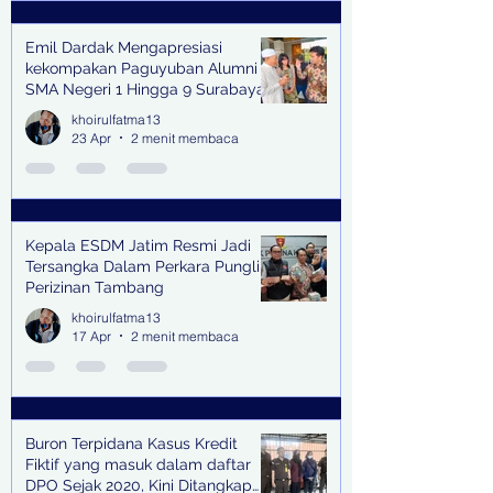
Emil Dardak Mengapresiasi
kekompakan Paguyuban Alumni
SMA Negeri 1 Hingga 9 Surabaya
(Pasmanbaya) dalam Kegiatan
khoirulfatma13
Halal Bihalal
23 Apr
2 menit membaca
Kepala ESDM Jatim Resmi Jadi
Tersangka Dalam Perkara Pungli
Perizinan Tambang
khoirulfatma13
17 Apr
2 menit membaca
Buron Terpidana Kasus Kredit
Fiktif yang masuk dalam daftar
DPO Sejak 2020, Kini Ditangkap