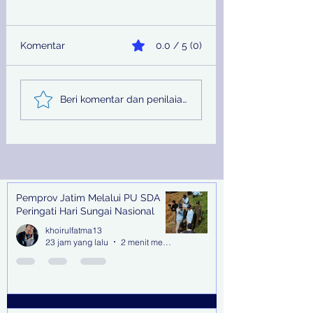
Komentar
0.0 / 5 (0)
Telusuri Aliran Rp 29
Jelang Sidang
Beri komentar dan penilaian...
Miliar Hasil Judi
Terdakwa Hilang,
Online, Kejari
Kejari Tanjung P
Surabaya Kejar Hingga
Terbitkan DPO
ke Malaysia dan
Filipina
Pemprov Jatim Melalui PU SDA
Recent Posts
Peringati Hari Sungai Nasional
khoirulfatma13
23 jam yang lalu
2 menit membaca