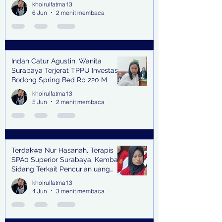
khoirulfatma13
6 Jun
2 menit membaca
Indah Catur Agustin, Wanita
Surabaya Terjerat TPPU Investasi
Bodong Spring Bed Rp 220 M
khoirulfatma13
5 Jun
2 menit membaca
Terdakwa Nur Hasanah, Terapis
SPA0 Superior Surabaya, Kembali
Sidang Terkait Pencurian uang
senilai Rp1,285 M di PN Surabaya
khoirulfatma13
4 Jun
3 menit membaca