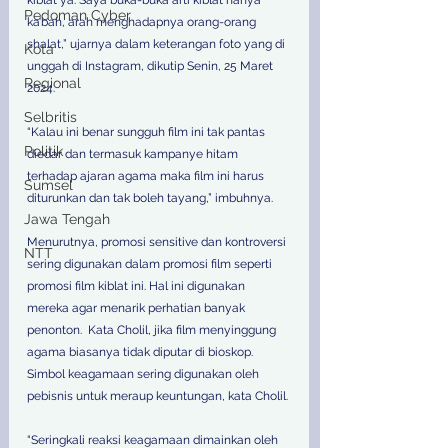
Pedoman Cyber
ka’bah, arah menghadapnya orang-orang 
shalat,” ujarnya dalam keterangan foto yang di 
Kota
unggah di Instagram, dikutip Senin, 25 Maret 
Regional
2024. 
Selbritis
“Kalau ini benar sungguh film ini tak pantas 
Politik
diedar dan termasuk kampanye hitam 
terhadap ajaran agama maka film ini harus 
Sumsel
diturunkan dan tak boleh tayang,” imbuhnya. 
Jawa Tengah
Menurutnya, promosi sensitive dan kontroversi 
NTT
sering digunakan dalam promosi film seperti 
promosi film kiblat ini. Hal ini digunakan 
mereka agar menarik perhatian banyak 
penonton.  Kata Cholil, jika film menyinggung 
agama biasanya tidak diputar di bioskop. 
Simbol keagamaan sering digunakan oleh 
pebisnis untuk meraup keuntungan, kata Cholil. 
“Seringkali reaksi keagamaan dimainkan oleh 