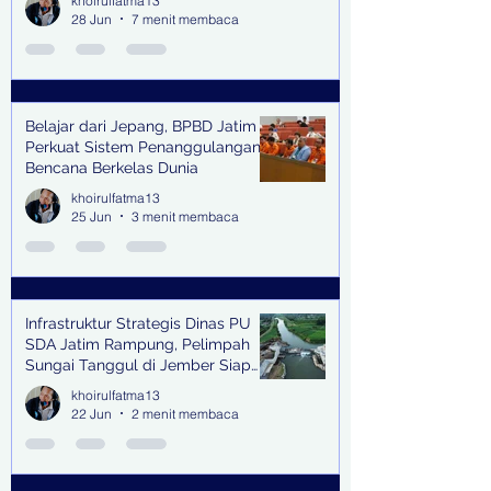
khoirulfatma13
28 Jun
7 menit membaca
Belajar dari Jepang, BPBD Jatim
Perkuat Sistem Penanggulangan
Bencana Berkelas Dunia
khoirulfatma13
25 Jun
3 menit membaca
Infrastruktur Strategis Dinas PU
SDA Jatim Rampung, Pelimpah
Sungai Tanggul di Jember Siap
Bangkitkan Swasembada Pangan
khoirulfatma13
dan Pengendali Banjir
22 Jun
2 menit membaca