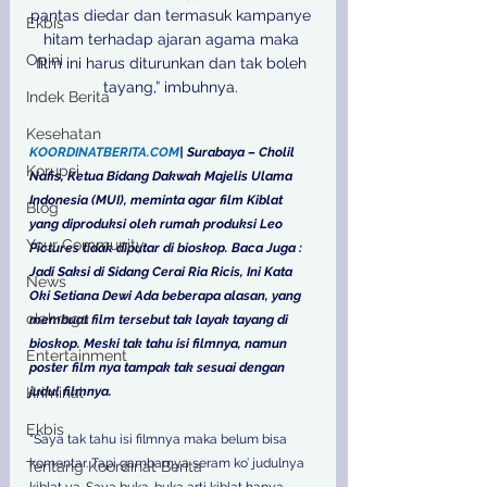
pantas diedar dan termasuk kampanye 
Ekbis
hitam terhadap ajaran agama maka 
Opini
film ini harus diturunkan dan tak boleh 
tayang,” imbuhnya. 

Indek Berita
Kesehatan
KOORDINATBERITA.COM
| Surabaya – Cholil 
Korupsi
Nafis, Ketua Bidang Dakwah Majelis Ulama 
Indonesia (MUI), meminta agar film Kiblat 
Blog
yang diproduksi oleh rumah produksi Leo 
Your Community
Pictures tidak diputar di bioskop. Baca Juga : 
Jadi Saksi di Sidang Cerai Ria Ricis, Ini Kata 
News
Oki Setiana Dewi Ada beberapa alasan, yang 
olahraga
membuat film tersebut tak layak tayang di 
bioskop. Meski tak tahu isi filmnya, namun 
Entertainment
poster film nya tampak tak sesuai dengan 
judul filmnya. 
Kriminal
Ekbis
“Saya tak tahu isi filmnya maka belum bisa 
komentar. Tapi gambarnya seram ko’ judulnya 
Tentang Koordinat Berita
kiblat ya. Saya buka-buka arti kiblat hanya 