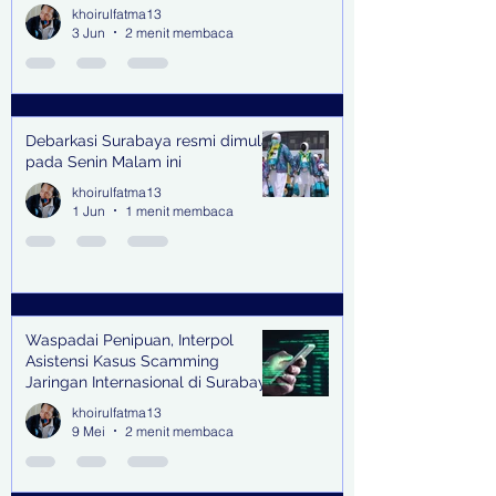
Raup Rp2 Juta dari Tiga Kali
khoirulfatma13
Endorse
3 Jun
2 menit membaca
Debarkasi Surabaya resmi dimulai
pada Senin Malam ini
khoirulfatma13
1 Jun
1 menit membaca
Waspadai Penipuan, Interpol
Asistensi Kasus Scamming
Jaringan Internasional di Surabaya
khoirulfatma13
9 Mei
2 menit membaca