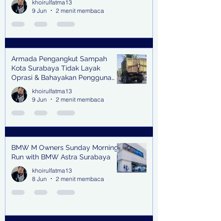
khoirulfatma13
9 Jun
2 menit membaca
Armada Pengangkut Sampah
Kota Surabaya Tidak Layak
Oprasi & Bahayakan Pengguna
Jalan
khoirulfatma13
9 Jun
2 menit membaca
BMW M Owners Sunday Morning
Run with BMW Astra Surabaya
khoirulfatma13
8 Jun
2 menit membaca