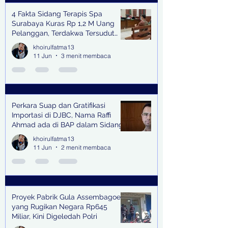
4 Fakta Sidang Terapis Spa
Surabaya Kuras Rp 1,2 M Uang
Pelanggan, Terdakwa Tersudut
oleh Keterangan Saksi Kunci
khoirulfatma13
11 Jun
3 menit membaca
Perkara Suap dan Gratifikasi
Importasi di DJBC, Nama Raffi
Ahmad ada di BAP dalam Sidang
khoirulfatma13
11 Jun
2 menit membaca
Proyek Pabrik Gula Assembagoes
yang Rugikan Negara Rp645
Miliar, Kini Digeledah Polri