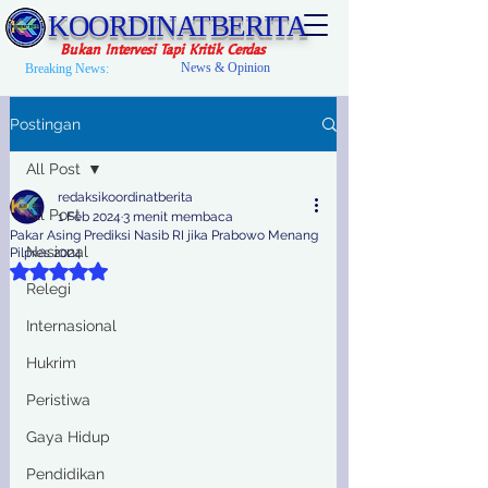
KOORDINATBERITA
Bukan Intervesi Tapi Kritik Cerdas
News & Opinion
Breaking News:
Postingan
All Post
redaksikoordinatberita
All Post
1 Feb 2024
3 menit membaca
Pakar Asing Prediksi Nasib RI jika Prabowo Menang
Nasional
Pilpres 2024
Dinilai NaN dari 5 bintang.
Relegi
Internasional
Hukrim
Peristiwa
Gaya Hidup
Pendidikan