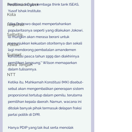
Pedoman Cyber
terafiliasi dengan lembaga think tank ISEAS, 
Yusof Ishak Institute.
Kota
"Jika Prabowo dapat mempertahankan 
Regional
popularitasnya seperti yang dilakukan Jokowi, 
Selbritis
ia mungkin akan merasa berani untuk 
menunjukkan kekuatan otoriternya dan sekali 
Politik
lagi mendorong pembatalan amandemen 
Sumsel
konstitusi pasca tahun 1999 dan diakhirinya 
pemilihan langsung," Wilson memaparkan 
Jawa Tengah
dalam tulisannya. 
NTT
Ketika itu, Mahkamah Konstitusi (MK) disebut-
sebut akan mengembalikan penerapan sistem 
proporsional tertutup dalam pemilu, terutama 
pemilihan kepala daerah. Namun, wacana ini 
ditolak banyak pihak termasuk delapan fraksi 
partai politik di DPR. 
Hanya PDIP yang tak ikut serta menolak 