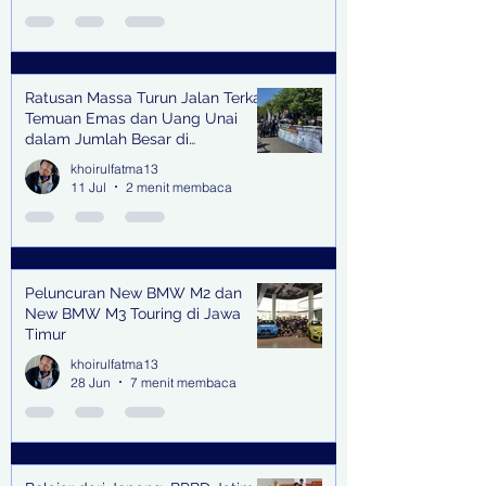
Ratusan Massa Turun Jalan Terkait
Temuan Emas dan Uang Unai
dalam Jumlah Besar di
Lingkungan Jampidsus Kejaksaan
khoirulfatma13
Agung RI di Jakarta
11 Jul
2 menit membaca
Peluncuran New BMW M2 dan
New BMW M3 Touring di Jawa
Timur
khoirulfatma13
28 Jun
7 menit membaca