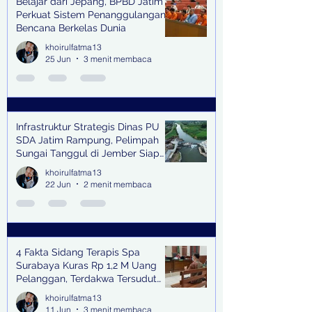
Belajar dari Jepang, BPBD Jatim
Perkuat Sistem Penanggulangan
Bencana Berkelas Dunia
khoirulfatma13
25 Jun
3 menit membaca
Infrastruktur Strategis Dinas PU
SDA Jatim Rampung, Pelimpah
Sungai Tanggul di Jember Siap
Bangkitkan Swasembada Pangan
khoirulfatma13
dan Pengendali Banjir
22 Jun
2 menit membaca
4 Fakta Sidang Terapis Spa
Surabaya Kuras Rp 1,2 M Uang
Pelanggan, Terdakwa Tersudut
oleh Keterangan Saksi Kunci
khoirulfatma13
11 Jun
3 menit membaca