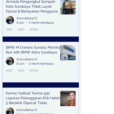
Armada Pengangkut Sampah
Kota Surabaya Tidak Layak
Oprasi & Bahayakan Pengguna
Jalan
khoirulfatma13
9 Jun
2 menit membaca
BMW M Owners Sunday Morning
Run with BMW Astra Surabaya
khoirulfatma13
8 Jun
2 menit membaca
Komisi Yudisial Terima 592
Laporan Pelanggaran Etik Hakim,
5 Berakhir Dipecat Tidak
Terhormat
khoirulfatma13