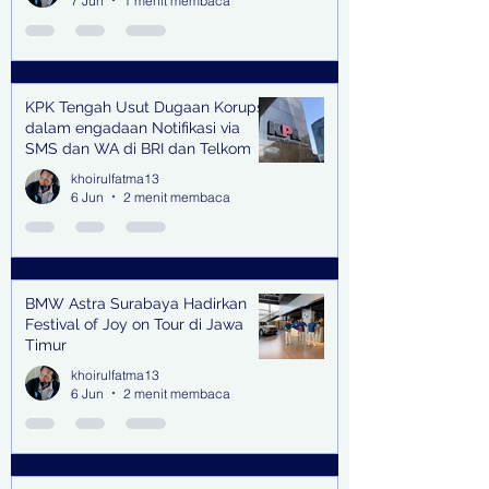
7 Jun
1 menit membaca
KPK Tengah Usut Dugaan Korupsi
dalam engadaan Notifikasi via
SMS dan WA di BRI dan Telkom
khoirulfatma13
6 Jun
2 menit membaca
BMW Astra Surabaya Hadirkan
Festival of Joy on Tour di Jawa
Timur
khoirulfatma13
6 Jun
2 menit membaca