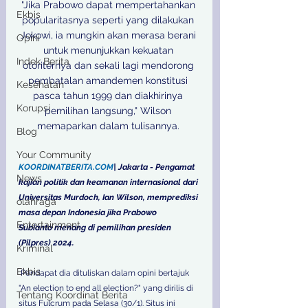
"Jika Prabowo dapat mempertahankan 
Ekbis
popularitasnya seperti yang dilakukan 
Jokowi, ia mungkin akan merasa berani 
Opini
untuk menunjukkan kekuatan 
Indek Berita
otoriternya dan sekali lagi mendorong 
pembatalan amandemen konstitusi 
Kesehatan
pasca tahun 1999 dan diakhirinya 
Korupsi
pemilihan langsung," Wilson 
memaparkan dalam tulisannya. 

Blog
Your Community
KOORDINATBERITA.COM
| Jakarta - Pengamat 
News
kajian politik dan keamanan internasional dari 
Universitas Murdoch, Ian Wilson, memprediksi 
olahraga
masa depan Indonesia jika Prabowo 
Entertainment
Subianto menang di pemilihan presiden 
(Pilpres) 2024.
Kriminal
Ekbis
 Pendapat dia dituliskan dalam opini bertajuk 
"An election to end all election?" yang dirilis di 
Tentang Koordinat Berita
situs Fulcrum pada Selasa (30/1). Situs ini 