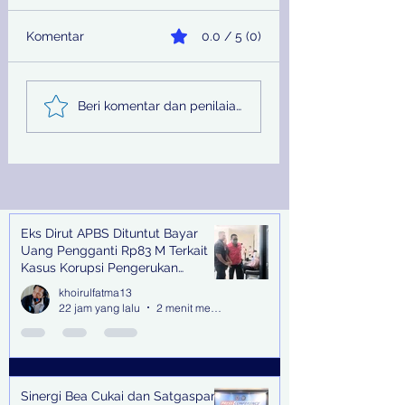
Komentar
0.0 / 5 (0)
Sinergi Bea Cukai dan
Pemprov Jatim
Beri komentar dan penilaian...
Satgaspam Lanudal
Melalui PU SDA
Juanda Gagalkan
Peringati Hari Su
Penyelundupan
Nasional
Narkotika di Bandara
Juanda
Eks Dirut APBS Dituntut Bayar
Recent Posts
Uang Pengganti Rp83 M Terkait
Kasus Korupsi Pengerukan
Tanjung Perak
khoirulfatma13
22 jam yang lalu
2 menit membaca
Sinergi Bea Cukai dan Satgaspam