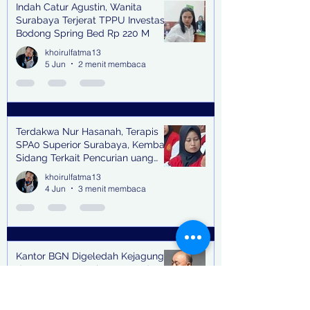
Indah Catur Agustin, Wanita
Surabaya Terjerat TPPU Investasi
Bodong Spring Bed Rp 220 M
khoirulfatma13
5 Jun
2 menit membaca
Terdakwa Nur Hasanah, Terapis
SPA0 Superior Surabaya, Kembali
Sidang Terkait Pencurian uang
senilai Rp1,285 M di PN Surabaya
khoirulfatma13
4 Jun
3 menit membaca
Kantor BGN Digeledah Kejagung
dan Mantan Kepala BGN Dadan
Hindayana Kini Berstatus Ditahan
khoirulfatma13