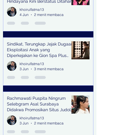
Hindayana Kini Berstatus Ditahan
khoirulfatma13
4 Jun
2 menit membaca
Sindikat, Terungkap Jejak Dugaan
Eksploitasi Anak yang
Diperkejakan ke Gion Spa Plus
and Pub Surabaya,
khoirulfatma13
3 Jun
3 menit membaca
Rachmawati Puspita Ningrum
Selebgram Asal Surabaya
Didakwa Promosikan Situs Judol,
Raup Rp2 Juta dari Tiga Kali
khoirulfatma13
Endorse
3 Jun
2 menit membaca