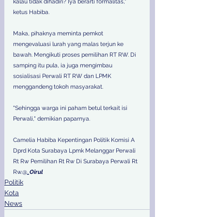
kalau tidak dihadiri? Iya berarti formalitas," 
ketus Habiba. 
Maka, pihaknya meminta pemkot 
mengevaluasi lurah yang malas terjun ke 
bawah. Mengikuti proses pemilihan RT RW. Di 
samping itu pula, ia juga mengimbau 
sosialisasi Perwali RT RW dan LPMK 
menggandeng tokoh masyarakat. 
"Sehingga warga ini paham betul terkait isi 
Perwali," demikian paparnya.  
Camelia Habiba Kepentingan Politik Komisi A 
Dprd Kota Surabaya Lpmk Melanggar Perwali 
Rt Rw Pemilihan Rt Rw Di Surabaya Perwali Rt 
Rw.@
_Oirul
Politik
Kota
News