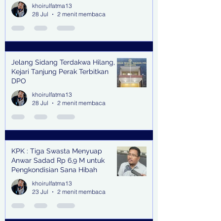
khoirulfatma13
28 Jul
2 menit membaca
Jelang Sidang Terdakwa Hilang,
Kejari Tanjung Perak Terbitkan
DPO
khoirulfatma13
28 Jul
2 menit membaca
KPK : Tiga Swasta Menyuap
Anwar Sadad Rp 6,9 M untuk
Pengkondisian Sana Hibah
khoirulfatma13
23 Jul
2 menit membaca