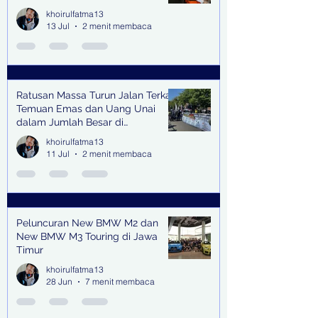
khoirulfatma13
13 Jul
2 menit membaca
Ratusan Massa Turun Jalan Terkait
Temuan Emas dan Uang Unai
dalam Jumlah Besar di
Lingkungan Jampidsus Kejaksaan
khoirulfatma13
Agung RI di Jakarta
11 Jul
2 menit membaca
Peluncuran New BMW M2 dan
New BMW M3 Touring di Jawa
Timur
khoirulfatma13
28 Jun
7 menit membaca