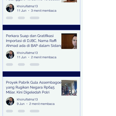
oleh Keterangan Saksi Kunci
khoirulfatma13
11 Jun
3 menit membaca
Perkara Suap dan Gratifikasi
Importasi di DJBC, Nama Raffi
Ahmad ada di BAP dalam Sidang
khoirulfatma13
11 Jun
2 menit membaca
Proyek Pabrik Gula Assembagoes
yang Rugikan Negara Rp645
Miliar, Kini Digeledah Polri
khoirulfatma13
9 Jun
2 menit membaca