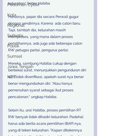
kelurahan." beber Habiba 
Pedoman Cyber
Kota
Harusnya, papar dia secara Perwali gugur 
dengan sendirinya. Karena  ada calon baru. 
Regional
Tapi, tambah dia, kelurahan masih 
Selbritis
memproses, yang mana dalam proses 
pemilihannya, ada juga ada beberapa calon 
Politik
RW petugas partai, pengurus partai. 
Sumsel
Mereka, sambung Habiba cukup dengan 
Jawa Tengah
berbekal surat, menunjukkan pengunduran diri 
NTT
dan tidak diverifikasi, apakah surat nya benar 
benar mengundurkan diri. "Atau hanya 
pemenuhan syarat sebagai ikut proses 
pencalonan," ungkap Habiba. 
Selain itu, urai Habiba, proses pemilihan RT 
RW banyak tidak dihadiri kelurahan. Padahal 
harus ada berita acara pemilihan (BAP) nya, 
yang di teken kelurahan. "Kapan ditekennya 