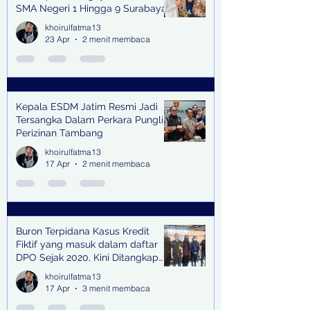
SMA Negeri 1 Hingga 9 Surabaya
(Pasmanbaya) dalam Kegiatan
khoirulfatma13
Halal Bihalal
23 Apr
2 menit membaca
Kepala ESDM Jatim Resmi Jadi
Tersangka Dalam Perkara Pungli
Perizinan Tambang
khoirulfatma13
17 Apr
2 menit membaca
Buron Terpidana Kasus Kredit
Fiktif yang masuk dalam daftar
DPO Sejak 2020, Kini Ditangkap
Kejari Surabaya
khoirulfatma13
17 Apr
3 menit membaca