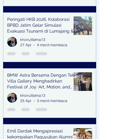
Peringati HKB 2026, Kolaborasi
BPBD Jatim Gelar Simulasi
Evakuasi Tsunami di Lumajang &
Trenggalek
khoirulfatma13
27 Apr
4 menit membaca
BMW Astra Bersama Dengan Teh
Villa Gallery Menghadirkan
Festival of Joy: Art, Motion, and
Scent
khoirulfatma13
25 Apr
3 menit membaca
Emil Dardak Mengapresiasi
kekompakan Paguyuban Alumni