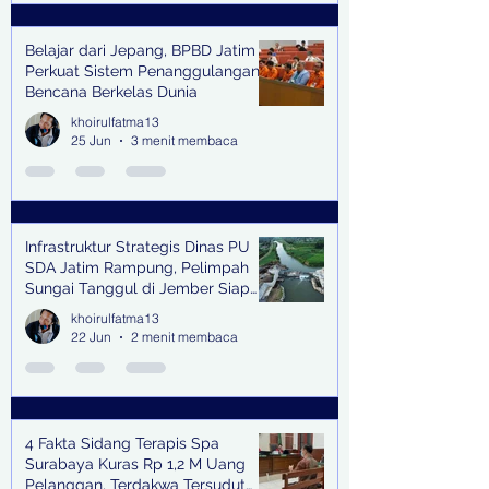
Belajar dari Jepang, BPBD Jatim
Perkuat Sistem Penanggulangan
Bencana Berkelas Dunia
khoirulfatma13
25 Jun
3 menit membaca
Infrastruktur Strategis Dinas PU
SDA Jatim Rampung, Pelimpah
Sungai Tanggul di Jember Siap
Bangkitkan Swasembada Pangan
khoirulfatma13
dan Pengendali Banjir
22 Jun
2 menit membaca
4 Fakta Sidang Terapis Spa
Surabaya Kuras Rp 1,2 M Uang
Pelanggan, Terdakwa Tersudut