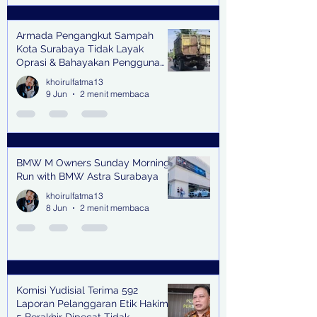
Armada Pengangkut Sampah
Kota Surabaya Tidak Layak
Oprasi & Bahayakan Pengguna
Jalan
khoirulfatma13
9 Jun
2 menit membaca
BMW M Owners Sunday Morning
Run with BMW Astra Surabaya
khoirulfatma13
8 Jun
2 menit membaca
Komisi Yudisial Terima 592
Laporan Pelanggaran Etik Hakim,