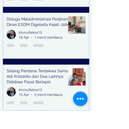
Diduga Maladministrasi Perijinan,
Dinas ESDM Digeleda Kejati Jatim
khoirulfatma13
16 Apr
1 menit membaca
Sidang Perdana Terdakwa Samuel
Adi Kristanto dan Dua Lainnya
Didakwa Pasal Berlapis
khoirulfatma13
15 Apr
2 menit membaca
Suku Cadang Moge, Kosmetik &
Miras Tak Bertuan Tertahan di