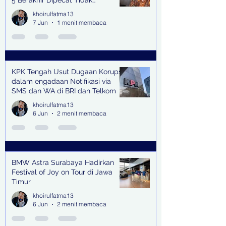
5 Berakhir Dipecat Tidak
Terhormat
khoirulfatma13
7 Jun
1 menit membaca
KPK Tengah Usut Dugaan Korupsi
dalam engadaan Notifikasi via
SMS dan WA di BRI dan Telkom
khoirulfatma13
6 Jun
2 menit membaca
BMW Astra Surabaya Hadirkan
Festival of Joy on Tour di Jawa
Timur
khoirulfatma13
6 Jun
2 menit membaca