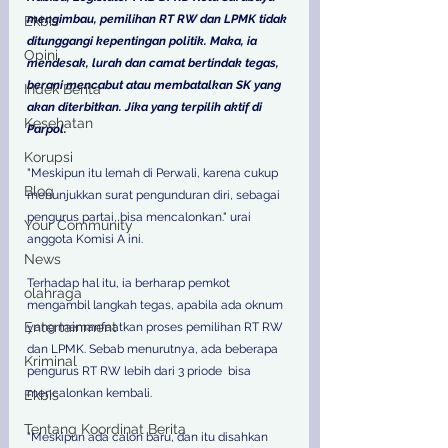
mengimbau, pemilihan RT RW dan LPMK tidak 
Ekbis
ditunggangi kepentingan politik. Maka, ia 
Opini
mendesak, lurah dan camat bertindak tegas, 
berani mencabut atau membatalkan SK yang 
Indek Berita
akan diterbitkan. Jika yang terpilih aktif di 
Kesehatan
Parpol. 
Korupsi
"Meskipun itu lemah di Perwali, karena cukup 
Blog
menunjukkan surat pengunduran diri, sebagai 
pengurus partai, bisa mencalonkan." urai 
Your Community
anggota Komisi A ini. 
News
Terhadap hal itu, ia berharap pemkot 
olahraga
mengambil langkah tegas, apabila ada oknum 
Entertainment
yang memanfaatkan proses pemilihan RT RW 
dan LPMK. Sebab menurutnya, ada beberapa 
Kriminal
pengurus RT RW lebih dari 3 priode  bisa 
mencalonkan kembali. 
Ekbis
Tentang Koordinat Berita
"Meskipun ada calon baru, dan itu disahkan 