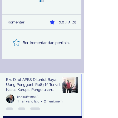
Komentar
0.0 / 5 (0)
Sinergi Bea Cukai dan
Pemprov Jatim
Beri komentar dan penilaian...
Satgaspam Lanudal
Melalui PU SDA
Juanda Gagalkan
Peringati Hari Su
Penyelundupan
Nasional
Narkotika di Bandara
Juanda
Eks Dirut APBS Dituntut Bayar
Recent Posts
Uang Pengganti Rp83 M Terkait
Kasus Korupsi Pengerukan
Tanjung Perak
khoirulfatma13
1 hari yang lalu
2 menit membaca