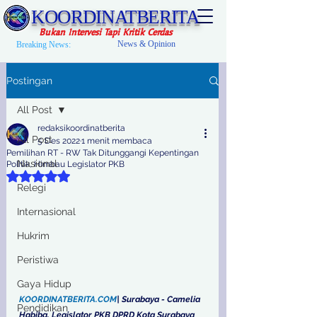
KOORDINATBERITA
Bukan Intervesi Tapi Kritik Cerdas
News & Opinion
Breaking News:
Postingan
All Post
redaksikoordinatberita
All Post
5 Des 2022
1 menit membaca
Pemilihan RT - RW Tak Ditunggangi Kepentingan
Nasional
Politik, Himbau Legislator PKB
Dinilai NaN dari 5 bintang.
Relegi
Internasional
Hukrim
Peristiwa
Gaya Hidup
KOORDINATBERITA.COM
| Surabaya - Camelia 
Pendidikan
Habiba, Legislator PKB DPRD Kota Surabaya 