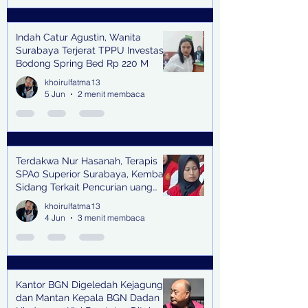
Indah Catur Agustin, Wanita
Surabaya Terjerat TPPU Investasi
Bodong Spring Bed Rp 220 M
khoirulfatma13
5 Jun
2 menit membaca
Terdakwa Nur Hasanah, Terapis
SPA0 Superior Surabaya, Kembali
Sidang Terkait Pencurian uang
senilai Rp1,285 M di PN Surabaya
khoirulfatma13
4 Jun
3 menit membaca
Kantor BGN Digeledah Kejagung
dan Mantan Kepala BGN Dadan