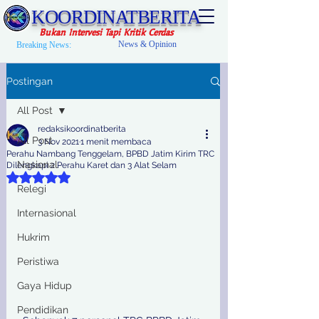
KOORDINATBERITA
Bukan Intervesi Tapi Kritik Cerdas
News & Opinion
Breaking News:
Postingan
All Post
redaksikoordinatberita
All Post
3 Nov 2021
1 menit membaca
Perahu Nambang Tenggelam, BPBD Jatim Kirim TRC
Nasional
Dilengkapi 2 Perahu Karet dan 3 Alat Selam
Dinilai NaN dari 5 bintang.
Relegi
Internasional
Hukrim
Peristiwa
Gaya Hidup
Pendidikan