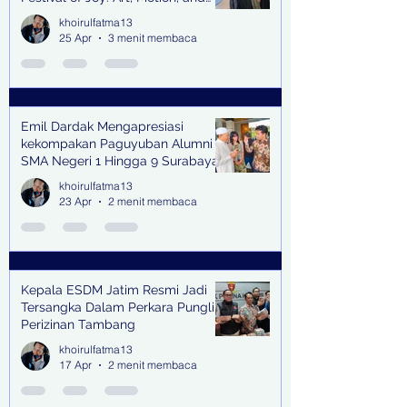
Scent
khoirulfatma13
25 Apr
3 menit membaca
Emil Dardak Mengapresiasi
kekompakan Paguyuban Alumni
SMA Negeri 1 Hingga 9 Surabaya
(Pasmanbaya) dalam Kegiatan
khoirulfatma13
Halal Bihalal
23 Apr
2 menit membaca
Kepala ESDM Jatim Resmi Jadi
Tersangka Dalam Perkara Pungli
Perizinan Tambang
khoirulfatma13
17 Apr
2 menit membaca