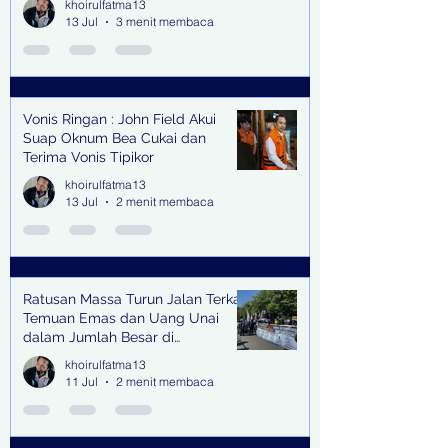
khoirulfatma13
13 Jul
3 menit membaca
Vonis Ringan : John Field Akui
Suap Oknum Bea Cukai dan
Terima Vonis Tipikor
khoirulfatma13
13 Jul
2 menit membaca
Ratusan Massa Turun Jalan Terkait
Temuan Emas dan Uang Unai
dalam Jumlah Besar di
Lingkungan Jampidsus Kejaksaan
khoirulfatma13
Agung RI di Jakarta
11 Jul
2 menit membaca