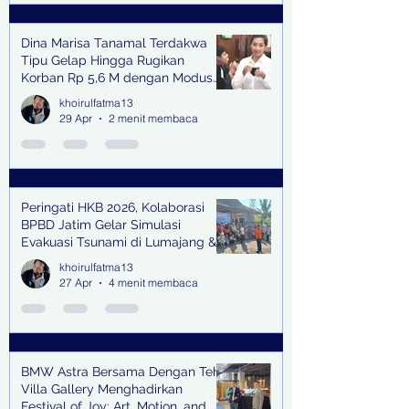
Dina Marisa Tanamal Terdakwa
Tipu Gelap Hingga Rugikan
Korban Rp 5,6 M dengan Modus
Kerja Sama Impor Bodong
khoirulfatma13
29 Apr
2 menit membaca
Peringati HKB 2026, Kolaborasi
BPBD Jatim Gelar Simulasi
Evakuasi Tsunami di Lumajang &
Trenggalek
khoirulfatma13
27 Apr
4 menit membaca
BMW Astra Bersama Dengan Teh
Villa Gallery Menghadirkan
Festival of Joy: Art, Motion, and