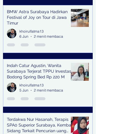
BMW Astra Surabaya Hadirkan
Festival of Joy on Tour di Jawa
Timur
khoirulfatma13
6 Jun
2 menit membaca
Indah Catur Agustin, Wanita
Surabaya Terjerat TPPU Investasi
Bodong Spring Bed Rp 220 M
khoirulfatma13
5 Jun
2 menit membaca
Terdakwa Nur Hasanah, Terapis
SPA0 Superior Surabaya, Kembali
Sidang Terkait Pencurian uang