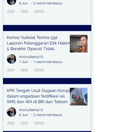
8 Jun
2 menit membaca
Komisi Yudisial Terima 592
Laporan Pelanggaran Etik Hakim,
5 Berakhir Dipecat Tidak
Terhormat
khoirulfatma13
7 Jun
1 menit membaca
KPK Tengah Usut Dugaan Korupsi
dalam engadaan Notifikasi via
SMS dan WA di BRI dan Telkom
khoirulfatma13
6 Jun
2 menit membaca