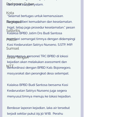
Pedoman Cyber
dan 3 unit alat penyelam.
Kota
"Selamat bertugas untuk kemanusiaan. 
Regional
Semoga diberi kemudahan dan keselamatan. 
Ingat, tetap jaga prosedur keselamatan," pesan 
Selbritis
Kalaksa BPBD Jatim Drs Budi Santosa 
memberi semangat timnya dengan didampingi 
Politik
Kasi Kedaruratan Satriyo Nurseno, S.STP, MIP.
Sumsel
Rencananya, personel TRC BPBD di lokasi 
Jawa Tengah
kejadian akan melakukan asessment dan 
NTT
berkordinasi dengan BPBD Kab. Bojonegoro, 
masyarakat dan perangkat desa setempat.
Kalaksa BPBD Budi Santosa bersama Kasi 
Kedaruratan Satriyo Nurseno juga segera 
menyusul timnya menuju ke lokasi kejadian.
Berdasar laporan kejadian, laka air tersebut 
terjadi sekitar pukul 09.30 WIB.  Perahu 