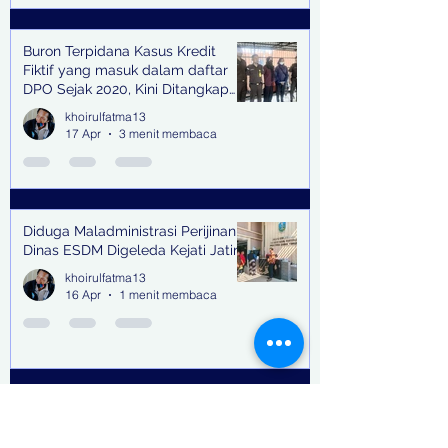
Buron Terpidana Kasus Kredit
Fiktif yang masuk dalam daftar
DPO Sejak 2020, Kini Ditangkap
Kejari Surabaya
khoirulfatma13
17 Apr
3 menit membaca
Diduga Maladministrasi Perijinan,
Dinas ESDM Digeleda Kejati Jatim
khoirulfatma13
16 Apr
1 menit membaca
Sidang Perdana Terdakwa Samuel
Adi Kristanto dan Dua Lainnya