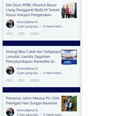
Eks Dirut APBS Dituntut Bayar
Recent Posts
Uang Pengganti Rp83 M Terkait
Kasus Korupsi Pengerukan
Tanjung Perak
khoirulfatma13
3 jam yang lalu
2 menit membaca
Sinergi Bea Cukai dan Satgaspam
Lanudal Juanda Gagalkan
Penyelundupan Narkotika di
Bandara Juanda
khoirulfatma13
3 jam yang lalu
2 menit membaca
Pemprov Jatim Melalui PU SDA
Peringati Hari Sungai Nasional
khoirulfatma13
2 hari yang lalu
2 menit membaca