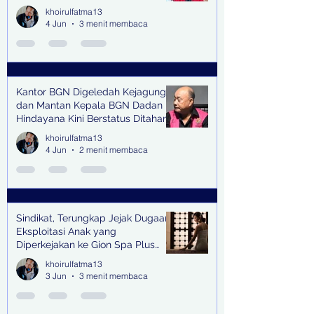
senilai Rp1,285 M di PN Surabaya
khoirulfatma13
4 Jun
3 menit membaca
Kantor BGN Digeledah Kejagung
dan Mantan Kepala BGN Dadan
Hindayana Kini Berstatus Ditahan
khoirulfatma13
4 Jun
2 menit membaca
Sindikat, Terungkap Jejak Dugaan
Eksploitasi Anak yang
Diperkejakan ke Gion Spa Plus
and Pub Surabaya,
khoirulfatma13
3 Jun
3 menit membaca