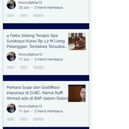
Bangkitkan Swasembada Pangan
khoirulfatma13
dan Pengendali Banjir
22 Jun
2 menit membaca
4 Fakta Sidang Terapis Spa
Surabaya Kuras Rp 1,2 M Uang
Pelanggan, Terdakwa Tersudut
oleh Keterangan Saksi Kunci
khoirulfatma13
11 Jun
3 menit membaca
Perkara Suap dan Gratifikasi
Importasi di DJBC, Nama Raffi
Ahmad ada di BAP dalam Sidang
khoirulfatma13
11 Jun
2 menit membaca