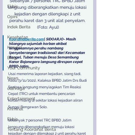
Sebanyak 7 personel TRC BPBD Jatim 
Ekbis
langsung diberangkatkan menuju lokasi 
kejadian dengan dilengkapi 2 unit 
Opini
perahu karet dan 3 unit alat penyelam. 
Indek Berita
(Foto: Ayul)
Kesehatan
Koordinatberita.com
| SIDOARJO- Masih 
hilangnya sejumlah korban akibat 
Korupsi
tenggelamnya perahu nambang 
(penyeberangan tradisional) dari Kecamatan 
Blog
Rengel, Tuban menuju Desa Semambung 
Kanor Bojonegoro langsung direspon cepat 
BPBD Jatim.
Your Community
Usai menerima laporan kejadian, siang tadi, 
News
Rabu (3/11/2021), Kalaksa BPBD Jatim Drs Budi 
Santosa langsung menyiagakan Tim Reaksi 
olahraga
Cepat (TRC) untuk membantu pencarian 
Entertainment
korban hilang di sekitar lokasi kejadian aliran 
Sungai Bengawan Solo.
Kriminal
Ekbis
Sebanyak 7 personel TRC BPBD Jatim 
langsung diberangkatkan menuju lokasi 
Tentang Koordinat Berita
kejadian dengan dilengkapi 2 unit perahu karet 