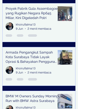
Proyek Pabrik Gula Assembagoes
yang Rugikan Negara Rp645
Miliar, Kini Digeledah Polri
khoirulfatma13
9 Jun
2 menit membaca
Armada Pengangkut Sampah
Kota Surabaya Tidak Layak
Oprasi & Bahayakan Pengguna
Jalan
khoirulfatma13
9 Jun
2 menit membaca
BMW M Owners Sunday Morning
Run with BMW Astra Surabaya
khoirulfatma13