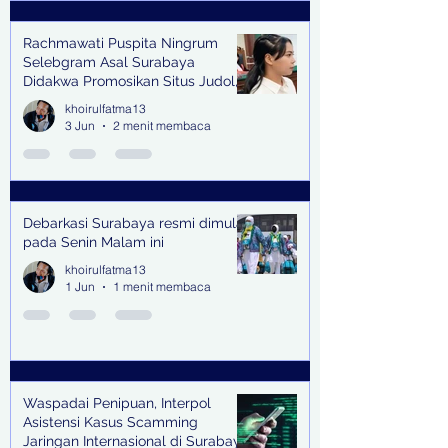
Rachmawati Puspita Ningrum
Selebgram Asal Surabaya
Didakwa Promosikan Situs Judol,
Raup Rp2 Juta dari Tiga Kali
khoirulfatma13
Endorse
3 Jun
2 menit membaca
Debarkasi Surabaya resmi dimulai
pada Senin Malam ini
khoirulfatma13
1 Jun
1 menit membaca
Waspadai Penipuan, Interpol
Asistensi Kasus Scamming
Jaringan Internasional di Surabaya