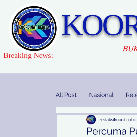
KOOR
BUK
Breaking News:
All Post
Nasional
Rel
Gaya Hidup
Pendidi
redaksikoordinatbe
Percuma Pu