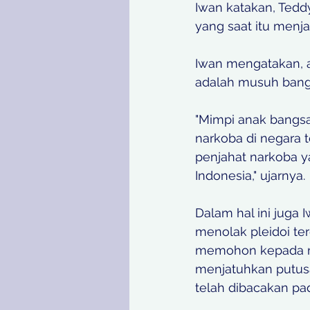
Iwan katakan, Tedd
yang saat itu menj
Iwan mengatakan, a
adalah musuh bang
"Mimpi anak bangsa
narkoba di negara t
penjahat narkoba y
Indonesia," ujarnya. 
Dalam hal ini juga
menolak pleidoi t
memohon kepada ma
menjatuhkan putus
telah dibacakan pad