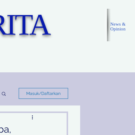
ITA
News &
Opinion
Masuk
Masuk/Daftarkan
ba,