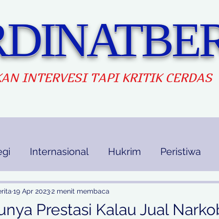
DINATBER
AN INTERVES
I TAPI KRITIK CERDAS
egi
Internasional
Hukrim
Peristiwa
kan
Ekbis
Opini
Indek Berita
rita
19 Apr 2023
2 menit membaca
nya Prestasi Kalau Jual Narko