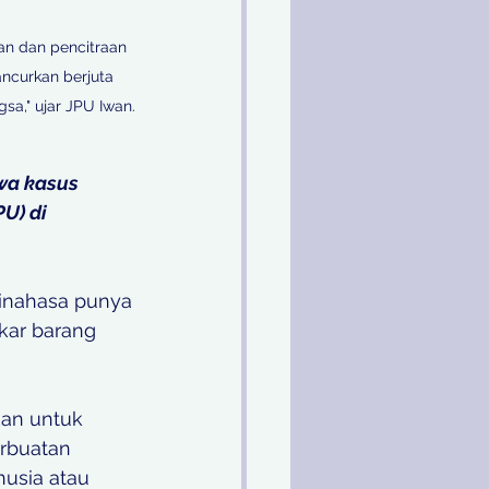
an dan pencitraan 
ncurkan berjuta 
a," ujar JPU Iwan.

wa kasus 
U) di 
inahasa punya 
kar barang 
kan untuk 
rbuatan 
usia atau 