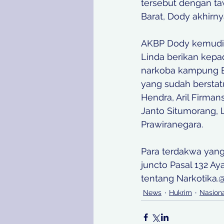
tersebut dengan t
Barat, Dody akhirn
AKBP Dody kemudia
Linda berikan kepa
narkoba kampung Ba
yang sudah berstat
Hendra, Aril Firma
Janto Situmorang, 
Prawiranegara.  
Para terdakwa yang 
juncto Pasal 132 A
tentang Narkotika.
News
Hukrim
Nasion