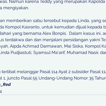
awas. Namun karena Teddy yang merupakan Kapolda
ya mengiyakan. 
n memberikan sabu tersebut kepada Linda, yang se
da Kompol Kasranto, untuk kemudian dijual kepada b
hari yang bernama Alex Bonpis.  Dalam kasus ini, ad
us terdakwa dan dan menjalani persidangan yakni T
nsyah, Aipda Achmad Darmawan, Mai Siska, Kompol Kas
Linda Pudjiastuti, Syamsul Ma'arif, Muhamad Nasir, d
terlibat melanggar Pasal 114 Ayat 2 subsider Pasal 112
yat 1, juncto Pasal 55 Undang-Undang Nomor 35 Tahu
@
_Red
al