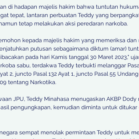
an di hadapan majelis hakim bahwa tuntutan hukum
gat tepat, lantaran perbuatan Teddy yang berpangkat
, namun tetap melakukan aksi peredaran narkoba.  
ohon kepada majelis hakim yang memeriksa dan m
menjatuhkan putusan sebagaimana diktum (amar) tunt
bacakan pada hari Kamis tanggal 30 Maret 2023," uja
rkoba sabu, terdakwa Teddy terbukti melanggar Pasal
Ayat 2, juncto Pasal 132 Ayat 1, juncto Pasal 55 Unda
9 tentang Narkotika. 
waan JPU, Teddy Minahasa menugaskan AKBP Dody 
hasil pengungkapan, kemudian diminta untuk ditukar
negara sempat menolak permintaan Teddy untuk me