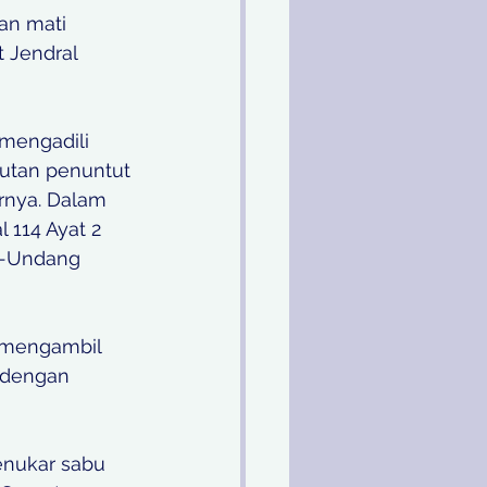
an mati 
 Jendral 
engadili 
utan penuntut 
rnya. Dalam 
 114 Ayat 2 
ng-Undang 
mengambil 
 dengan 
nukar sabu 