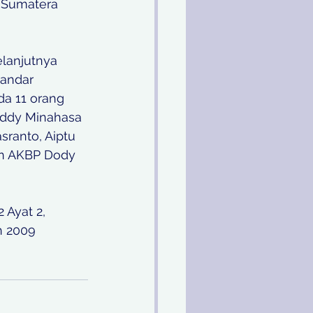
 Sumatera 
lanjutnya 
andar 
a 11 orang 
eddy Minahasa 
ranto, Aiptu 
an AKBP Dody 
 Ayat 2, 
n 2009 