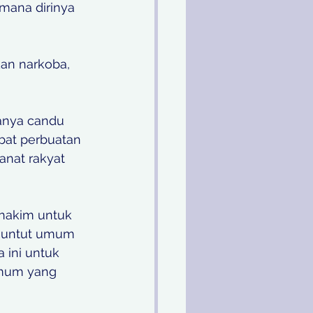
mana dirinya 
an narkoba, 
anya candu 
bat perbuatan 
anat rakyat 
 hakim untuk 
nuntut umum 
ini untuk 
umum yang 