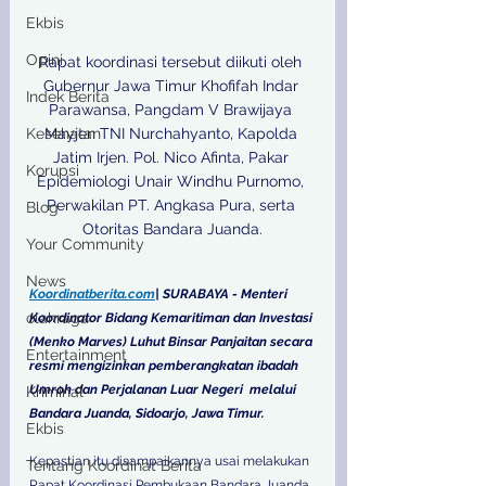
Ekbis
Opini
Rapat koordinasi tersebut diikuti oleh 
Gubernur Jawa Timur Khofifah Indar 
Indek Berita
Parawansa, Pangdam V Brawijaya 
Mayjen TNI Nurchahyanto, Kapolda 
Kesehatan
Jatim Irjen. Pol. Nico Afinta, Pakar 
Korupsi
Epidemiologi Unair Windhu Purnomo, 
Perwakilan PT. Angkasa Pura, serta 
Blog
Otoritas Bandara Juanda.

Your Community
News
Koordinatberita.com
| SURABAYA - Menteri 
olahraga
Koordinator Bidang Kemaritiman dan Investasi 
(Menko Marves) Luhut Binsar Panjaitan secara 
Entertainment
resmi mengizinkan pemberangkatan ibadah 
Umroh dan Perjalanan Luar Negeri  melalui 
Kriminal
Bandara Juanda, Sidoarjo, Jawa Timur. 
Ekbis
Kepastian itu disampaikannya usai melakukan 
Tentang Koordinat Berita
Rapat Koordinasi Pembukaan Bandara Juanda 