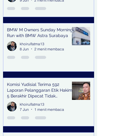
9 Jun
2 menit membaca
BMW M Owners Sunday Morning
Run with BMW Astra Surabaya
khoirulfatma13
8 Jun
2 menit membaca
Komisi Yudisial Terima 592
Laporan Pelanggaran Etik Hakim,
5 Berakhir Dipecat Tidak
Terhormat
khoirulfatma13
7 Jun
1 menit membaca