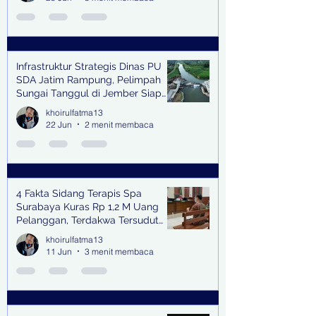
Infrastruktur Strategis Dinas PU
SDA Jatim Rampung, Pelimpah
Sungai Tanggul di Jember Siap
Bangkitkan Swasembada Pangan
khoirulfatma13
dan Pengendali Banjir
22 Jun
2 menit membaca
4 Fakta Sidang Terapis Spa
Surabaya Kuras Rp 1,2 M Uang
Pelanggan, Terdakwa Tersudut
oleh Keterangan Saksi Kunci
khoirulfatma13
11 Jun
3 menit membaca