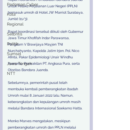
Pedoman Cyber
untuk Pelaku Perjalanan Luar Negeri (PPLN) 
termasuk umroh di Hotel JW Marriot Surabaya, 
Kota
Jum’at (11/3).
Regional
Rapat koordinasi tersebut diikuti oleh Gubernur 
Selbritis
Jawa Timur Khofifah Indar Parawansa, 
Politik
Pangdam V Brawijaya Mayjen TNI 
Nurchahyanto, Kapolda Jatim Irjen. Pol. Nico 
Sumsel
Afinta, Pakar Epidemiologi Unair Windhu 
Jawa Tengah
Purnomo, Perwakilan PT. Angkasa Pura, serta 
Otoritas Bandara Juanda.
NTT
Sebelumnya, pemerintah pusat telah 
membuka kembali pemberangkatan ibadah 
Umroh mulai 8 Januari 2022 lalu. Namun, 
keberangkatan dan kepulangan umroh masih 
melalui Bandara Internasional Soekarno Hatta. 
Menko Marves mengatakan, meskipun 
pemberangkatan umroh dan PPLN melalui 