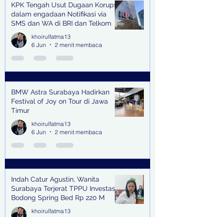
KPK Tengah Usut Dugaan Korupsi
dalam engadaan Notifikasi via
SMS dan WA di BRI dan Telkom
khoirulfatma13
6 Jun
2 menit membaca
BMW Astra Surabaya Hadirkan
Festival of Joy on Tour di Jawa
Timur
khoirulfatma13
6 Jun
2 menit membaca
Indah Catur Agustin, Wanita
Surabaya Terjerat TPPU Investasi
Bodong Spring Bed Rp 220 M
khoirulfatma13