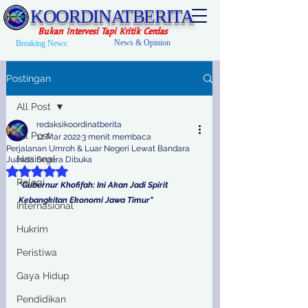
KOORDINATBERITA
Bukan Intervesi Tapi Kritik Cerdas
News & Opinion
Breaking News:
Postingan
All Post
redaksikoordinatberita
All Post
12 Mar 2022
3 menit membaca
Perjalanan Umroh & Luar Negeri Lewat Bandara
Nasional
Juanda Segera Dibuka
Dinilai NaN dari 5 bintang.
Relegi
"Gubernur Khofifah: Ini Akan Jadi Spirit 
Kebangkitan Ekonomi Jawa Timur"
Internasional
Hukrim
Peristiwa
Gaya Hidup
Pendidikan