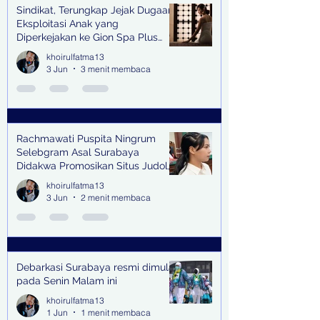
Sindikat, Terungkap Jejak Dugaan
Eksploitasi Anak yang
Diperkejakan ke Gion Spa Plus
and Pub Surabaya,
khoirulfatma13
3 Jun
3 menit membaca
Rachmawati Puspita Ningrum
Selebgram Asal Surabaya
Didakwa Promosikan Situs Judol,
Raup Rp2 Juta dari Tiga Kali
khoirulfatma13
Endorse
3 Jun
2 menit membaca
Debarkasi Surabaya resmi dimulai
pada Senin Malam ini
khoirulfatma13
1 Jun
1 menit membaca