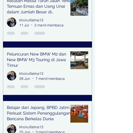
Ratusan Massa Turun Jalan Terkait
Temuan Emas dan Uang Unai
dalam Jumlah Besar di
Lingkungan Jampidsus Kejaksaan
khoirulfatma13
Agung RI di Jakarta
11 Jul
2 menit membaca
Peluncuran New BMW M2 dan
New BMW M3 Touring di Jawa
Timur
khoirulfatma13
28 Jun
7 menit membaca
Belajar dari Jepang, BPBD Jatim
Perkuat Sistem Penanggulangan
Bencana Berkelas Dunia
khoirulfatma13
25 Jun
3 menit membaca