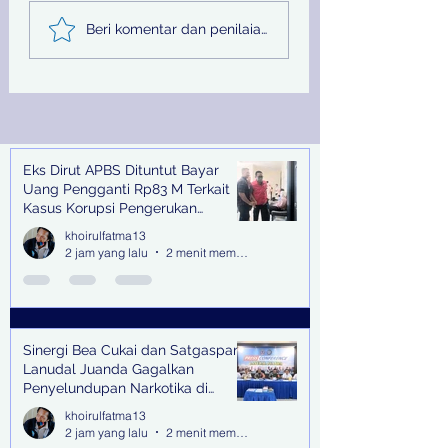
Sinergi Bea Cukai dan
Pemprov Jatim
Beri komentar dan penilaian...
Satgaspam Lanudal
Melalui PU SDA
Juanda Gagalkan
Peringati Hari Su
Penyelundupan
Nasional
Narkotika di Bandara
Juanda
Eks Dirut APBS Dituntut Bayar
Recent Posts
Uang Pengganti Rp83 M Terkait
Kasus Korupsi Pengerukan
Tanjung Perak
khoirulfatma13
2 jam yang lalu
2 menit membaca
Sinergi Bea Cukai dan Satgaspam
Lanudal Juanda Gagalkan
Penyelundupan Narkotika di
Bandara Juanda
khoirulfatma13
2 jam yang lalu
2 menit membaca