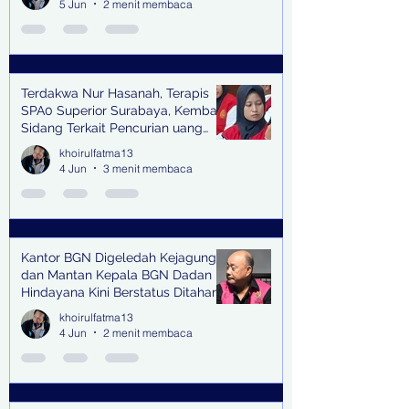
5 Jun
2 menit membaca
Terdakwa Nur Hasanah, Terapis
SPA0 Superior Surabaya, Kembali
Sidang Terkait Pencurian uang
senilai Rp1,285 M di PN Surabaya
khoirulfatma13
4 Jun
3 menit membaca
Kantor BGN Digeledah Kejagung
dan Mantan Kepala BGN Dadan
Hindayana Kini Berstatus Ditahan
khoirulfatma13
4 Jun
2 menit membaca