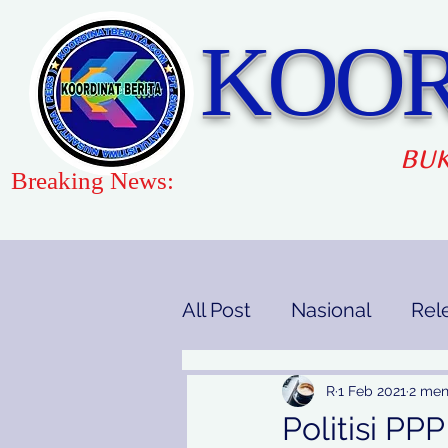
KOOR
BUK
Breaking News:
All Post
Nasional
Rel
Gaya Hidup
Pendidi
R
1 Feb 2021
2 me
Politisi P