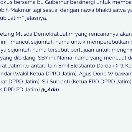
 fokus bersama bu Gubernur bersinergi untuk memb
ebih Makmur lagi sesuai dengan nawa bhakti satya y
b Jatim,” jelasnya.  
 jelang Musda Demokrat Jatim yang rencananya akan d
1 ini,  muncul sejumlah nama untuk memperebutkan p
nya sejumlah nama tersebut bertujuan untuk menghi
i yang dibidangi SBY ini. Nama-nama yang mencuat d
t Jatim itu antara lain Emil Elestianto Dardak (Plt K
andar (Wakil Ketua DPRD Jatim), Agus Dono Wibawan
rat DPRD Jatim), Sri Subianti (Ketua FPD DPRD Jatim
is DPD PD Jatim).
@_Adm