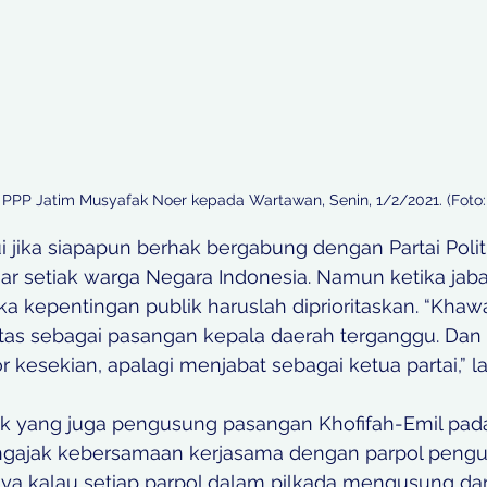
PPP Jatim Musyafak Noer kepada Wartawan, Senin, 1/2/2021. (Foto
ika siapapun berhak bergabung dengan Partai Politik
r setiak warga Negara Indonesia. Namun ketika jaba
a kepentingan publik haruslah diprioritaskan. “Khawa
ifitas sebagai pasangan kepala daerah terganggu. Dan
kesekian, apalagi menjabat sebagai ketua partai,” la
itik yang juga pengusung pasangan Khofifah-Emil pada
engajak kebersamaan kerjasama dengan parpol pengu
hnya kalau setiap parpol dalam pilkada mengusung 