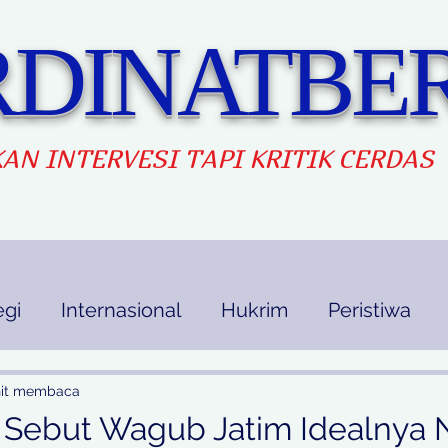
DINATBER
AN INTERVES
I TAPI KRITIK CERDAS
egi
Internasional
Hukrim
Peristiwa
kan
Ekbis
Opini
Indek Berita
nit membaca
PP Sebut Wagub Jatim Idealnya