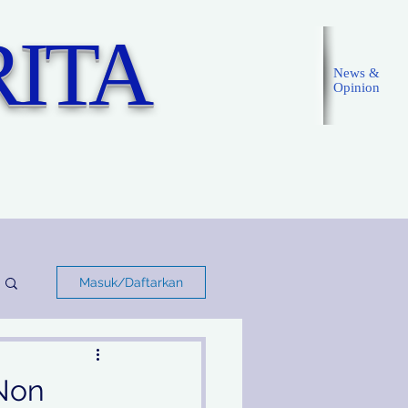
ITA
News &
Opinion
Masuk
Masuk/Daftarkan
 Non