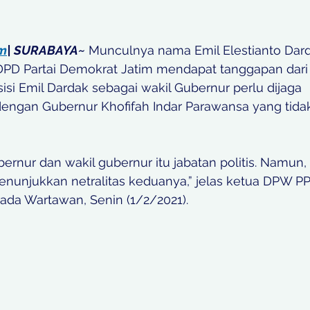
om
| SURABAYA~
 Munculnya nama Emil Elestianto Dar
DPD Partai Demokrat Jatim mendapat tanggapan dari 
osisi Emil Dardak sebagai wakil Gubernur perlu dijaga 
ngan Gubernur Khofifah Indar Parawansa yang tidak
rnur dan wakil gubernur itu jabatan politis. Namun, 
enunjukkan netralitas keduanya,” jelas ketua DPW PP
da Wartawan, Senin (1/2/2021).