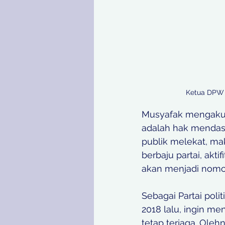
Ketua DPW 
Musyafak mengakui j
adalah hak mendasa
publik melekat, mak
berbaju partai, akt
akan menjadi nomor 
Sebagai Partai pol
2018 lalu, ingin m
tetap terjaga. Ole