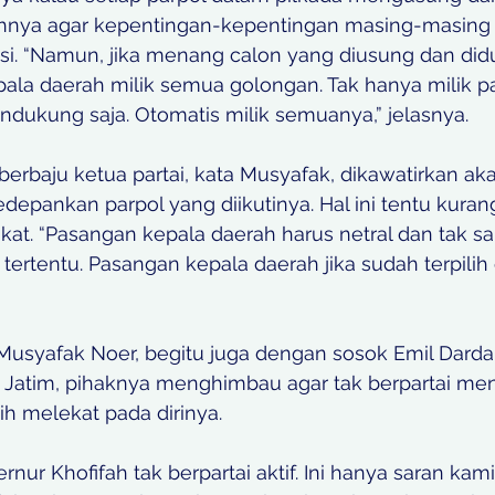
hnya agar kepentingan-kepentingan masing-masing 
asi. “Namun, jika menang calon yang diusung dan di
pala daerah milik semua golongan. Tak hanya milik pa
dukung saja. Otomatis milik semuanya,” jelasnya.
berbaju ketua partai, kata Musyafak, dikawatirkan aka
pankan parpol yang diikutinya. Hal ini tentu kurang
at. “Pasangan kepala daerah harus netral dan tak sar
tertentu. Pasangan kepala daerah jika sudah terpilih 
usyafak Noer, begitu juga dengan sosok Emil Dardak
 Jatim, pihaknya menghimbau agar tak berpartai men
h melekat pada dirinya.
nur Khofifah tak berpartai aktif. Ini hanya saran kami