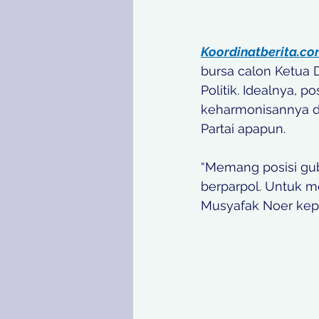
Koordinatberita.c
bursa calon Ketua 
Politik. Idealnya, p
keharmonisannya de
Partai apapun.
“Memang posisi gube
berparpol. Untuk m
Musyafak Noer kepa