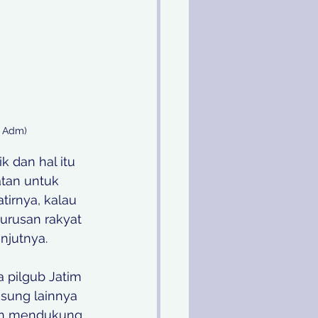
: Adm)
 dan hal itu 
tan untuk 
tirnya, kalau 
 urusan rakyat 
njutnya.
 pilgub Jatim 
sung lainnya 
dan mendukung 