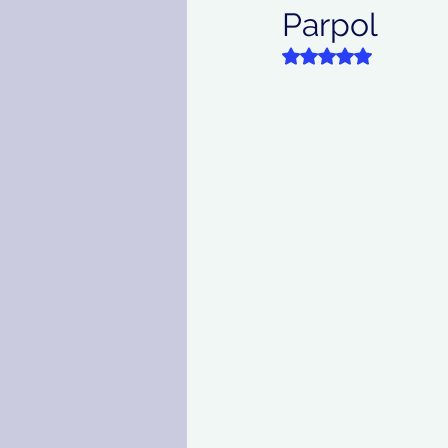
Parpol
Kesehatan
Korupsi
Dinilai NaN dari 5 
olahraga
Entertainm
Tentang Koordinat Berit
Selbritis
Politik
S