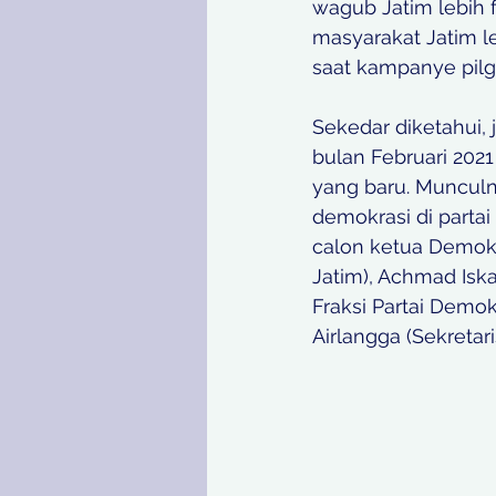
wagub Jatim lebih
masyarakat Jatim l
saat kampanye pilgu
Sekedar diketahui,
bulan Februari 202
yang baru. Muncul
demokrasi di parta
calon ketua Demokra
Jatim), Achmad Isk
Fraksi Partai Demok
Airlangga (Sekretar