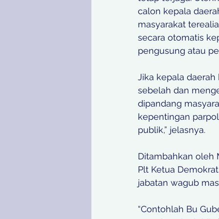
calon kepala daera
masyarakat tereali
secara otomatis ke
pengusung atau pen
Jika kepala daerah 
sebelah dan mengede
dipandang masyarak
kepentingan parpol 
publik,” jelasnya.
Ditambahkan oleh M
Plt Ketua Demokrat
jabatan wagub masi
“Contohlah Bu Guber