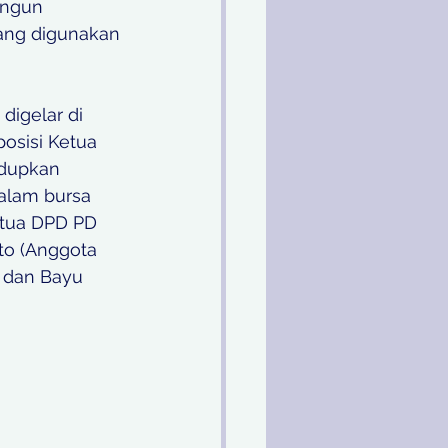
angun 
ang digunakan 
igelar di 
osisi Ketua 
dupkan 
alam bursa 
etua DPD PD 
to (Anggota 
) dan Bayu 