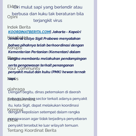
Ekbis
Ciri mulut sapi yang berlendir atau 
berbusa dan kuku tak beraturan bila 
Opini
terjangkit virus 
Indek Berita
KOORDINATBERITA.COM
| Jakarta - Kapolri 
Kesehatan
Jenderal Listyo Sigit Prabowo menyatakan 
bahwa pihaknya telah berkoordinasi dengan 
Korupsi
Kementerian Pertanian (Kementan) dalam 
Blog
rangka membantu melakukan pendampingan 
serta pengawasan terkait penanganan 
Your Community
penyakit mulut dan kuku (PMK) hewan ternak 
News
sapi.
olahraga
Dengan begitu, dinas peternakan di daerah 
sebagai leading sector terkait adanya penyakit 
Entertainment
itu, kata Sigit, dapat melakukan koordinasi 
Kriminal
dengan kepolisian setempat dalam rangka 
pengawasan agar tidak terjadinya penyebaran 
Ekbis
penyakit tersebut ke luar wilayah temuan. 
Tentang Koordinat Berita