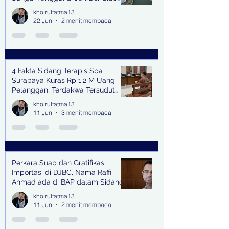
Bangkitkan Swasembada Pangan
khoirulfatma13
dan Pengendali Banjir
22 Jun
2 menit membaca
4 Fakta Sidang Terapis Spa
Surabaya Kuras Rp 1,2 M Uang
Pelanggan, Terdakwa Tersudut
oleh Keterangan Saksi Kunci
khoirulfatma13
11 Jun
3 menit membaca
Perkara Suap dan Gratifikasi
Importasi di DJBC, Nama Raffi
Ahmad ada di BAP dalam Sidang
khoirulfatma13
11 Jun
2 menit membaca