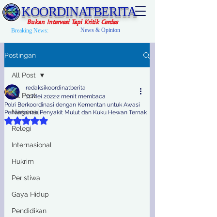
KOORDINATBERITA
Bukan Intervesi Tapi Kritik Cerdas
News & Opinion
Breaking News:
Postingan
All Post
redaksikoordinatberita
All Post
11 Mei 2022
2 menit membaca
Polri Berkoordinasi dengan Kementan untuk Awasi
Nasional
Penanganan Penyakit Mulut dan Kuku Hewan Ternak
Dinilai NaN dari 5 bintang.
Relegi
Internasional
Hukrim
Peristiwa
Gaya Hidup
Pendidikan