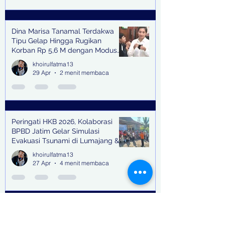
Dina Marisa Tanamal Terdakwa
Tipu Gelap Hingga Rugikan
Korban Rp 5,6 M dengan Modus
Kerja Sama Impor Bodong
khoirulfatma13
29 Apr
2 menit membaca
Peringati HKB 2026, Kolaborasi
BPBD Jatim Gelar Simulasi
Evakuasi Tsunami di Lumajang &
Trenggalek
khoirulfatma13
27 Apr
4 menit membaca
BMW Astra Bersama Dengan Teh
Villa Gallery Menghadirkan