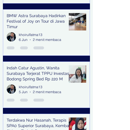
BMW Astra Surabaya Hadirkan
Festival of Joy on Tour di Jawa
Timur
khoirulfatma13
6 Jun
2 menit membaca
Indah Catur Agustin, Wanita
Surabaya Terjerat TPPU Investasi
Bodong Spring Bed Rp 220 M
khoirulfatma13
5 Jun
2 menit membaca
Terdakwa Nur Hasanah, Terapis
SPA0 Superior Surabaya, Kembali