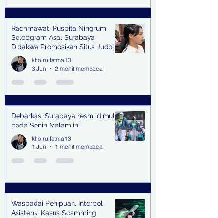
Rachmawati Puspita Ningrum
Selebgram Asal Surabaya
Didakwa Promosikan Situs Judol,
Raup Rp2 Juta dari Tiga Kali
khoirulfatma13
Endorse
3 Jun
2 menit membaca
Debarkasi Surabaya resmi dimulai
pada Senin Malam ini
khoirulfatma13
1 Jun
1 menit membaca
Waspadai Penipuan, Interpol
Asistensi Kasus Scamming