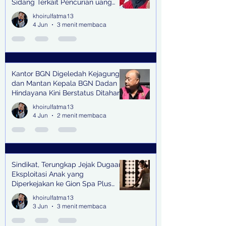
Sidang Terkait Pencurian uang
senilai Rp1,285 M di PN Surabaya
khoirulfatma13
4 Jun
3 menit membaca
Kantor BGN Digeledah Kejagung
dan Mantan Kepala BGN Dadan
Hindayana Kini Berstatus Ditahan
khoirulfatma13
4 Jun
2 menit membaca
Sindikat, Terungkap Jejak Dugaan
Eksploitasi Anak yang
Diperkejakan ke Gion Spa Plus
and Pub Surabaya,
khoirulfatma13
3 Jun
3 menit membaca