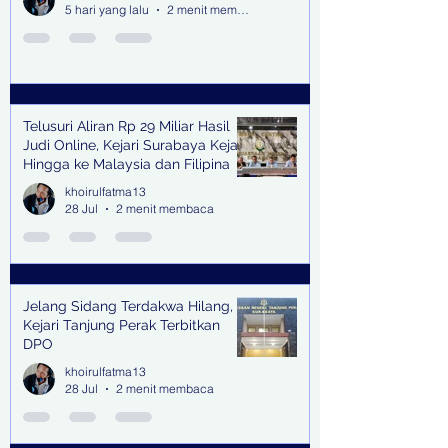
5 hari yang lalu
2 menit membaca
Telusuri Aliran Rp 29 Miliar Hasil
Judi Online, Kejari Surabaya Kejar
Hingga ke Malaysia dan Filipina
khoirulfatma13
28 Jul
2 menit membaca
Jelang Sidang Terdakwa Hilang,
Kejari Tanjung Perak Terbitkan
DPO
khoirulfatma13
28 Jul
2 menit membaca