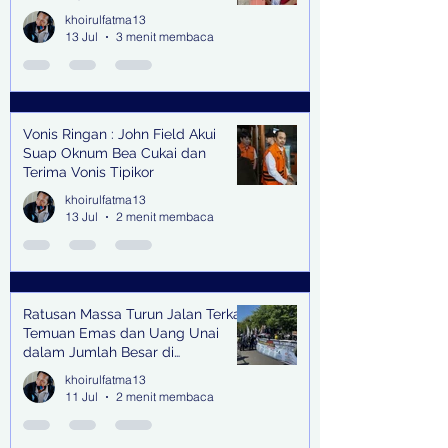
Senilai Rp 1,9 Miliar
khoirulfatma13
13 Jul
3 menit membaca
Vonis Ringan : John Field Akui
Suap Oknum Bea Cukai dan
Terima Vonis Tipikor
khoirulfatma13
13 Jul
2 menit membaca
Ratusan Massa Turun Jalan Terkait
Temuan Emas dan Uang Unai
dalam Jumlah Besar di
Lingkungan Jampidsus Kejaksaan
khoirulfatma13
Agung RI di Jakarta
11 Jul
2 menit membaca