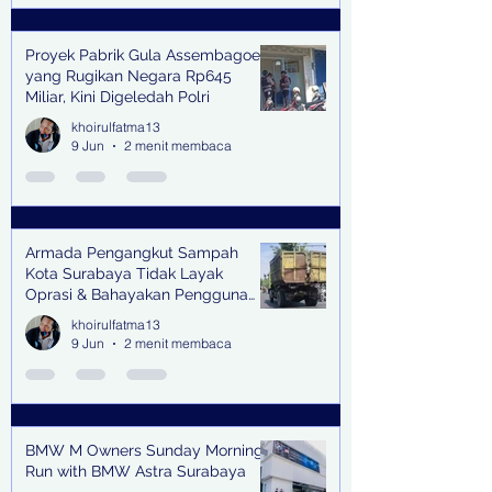
Proyek Pabrik Gula Assembagoes
yang Rugikan Negara Rp645
Miliar, Kini Digeledah Polri
khoirulfatma13
9 Jun
2 menit membaca
Armada Pengangkut Sampah
Kota Surabaya Tidak Layak
Oprasi & Bahayakan Pengguna
Jalan
khoirulfatma13
9 Jun
2 menit membaca
BMW M Owners Sunday Morning
Run with BMW Astra Surabaya