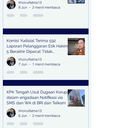
khoirulfatma13
8 Jun
2 menit membaca
Komisi Yudisial Terima 592
Laporan Pelanggaran Etik Hakim,
5 Berakhir Dipecat Tidak
Terhormat
khoirulfatma13
7 Jun
1 menit membaca
KPK Tengah Usut Dugaan Korupsi
dalam engadaan Notifikasi via
SMS dan WA di BRI dan Telkom
khoirulfatma13
6 Jun
2 menit membaca