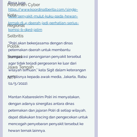
Baca juga: 
Pedoman Cyber
https://www.koordinatberita.com/single-
Kota
post/penyakit-mulut-kuku-pada-hewan-
ternak-di-4-daerah-jadi-perhatian-serius-
Regional
komisi-b-dprd-jatim
Selbritis
“Polri akan bekerjasama dengan dinas 
Politik
peternakan daerah untuk membantu 
Sumsel
mengawasi penanganan penyakit tersebut 
agar tidak terjadi pergeseran ke luar dari 
Jawa Tengah
wilayah temuan,” kata Sigit dalam keterangan 
tertulisnya kepada awak media, Jakarta, Rabu 
NTT
(11/5/2022).
Mantan Kabareskrim Polri ini menyatakan, 
dengan adanya sinergitas antara dinas 
peternakan dan jajaran Polri di setiap wilayah, 
dapat dilakukan tracing dan pengecekan untuk 
mencegah penyebaran penyakit tersebut ke 
hewan ternak lainnya.