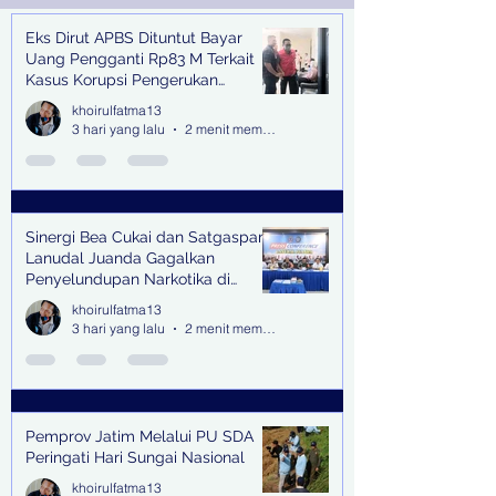
Eks Dirut APBS Dituntut Bayar
Recent Posts
Uang Pengganti Rp83 M Terkait
Kasus Korupsi Pengerukan
Tanjung Perak
khoirulfatma13
3 hari yang lalu
2 menit membaca
Sinergi Bea Cukai dan Satgaspam
Lanudal Juanda Gagalkan
Penyelundupan Narkotika di
Bandara Juanda
khoirulfatma13
3 hari yang lalu
2 menit membaca
Pemprov Jatim Melalui PU SDA
Peringati Hari Sungai Nasional
khoirulfatma13