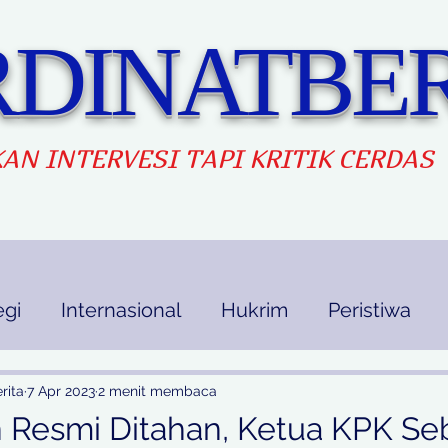
DINATBER
AN INTERVES
I TAPI KRITIK CERDAS
egi
Internasional
Hukrim
Peristiwa
kan
Ekbis
Opini
Indek Berita
rita
7 Apr 2023
2 menit membaca
n Resmi Ditahan, Ketua KPK Se