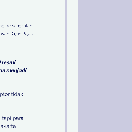
yang bersangkutan 
yah Dirjen Pajak 
 resmi 
an menjadi 
ptor tidak 
tapi para 
Jakarta 