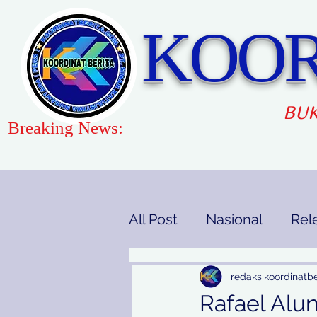
KOOR
BUK
Breaking News:
All Post
Nasional
Rel
Gaya Hidup
Pendidi
redaksikoordinatbe
Rafael Alu