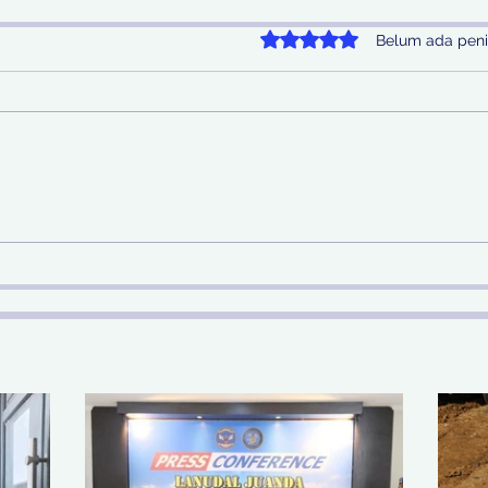
Dinilai 0 dari 5 bintang.
Belum ada peni
Sinergi Bea Cukai dan
Pem
Satgaspam Lanudal
SDA 
Juanda Gagalkan
Nas
Penyelundupan Narkotika
di Bandara Juanda