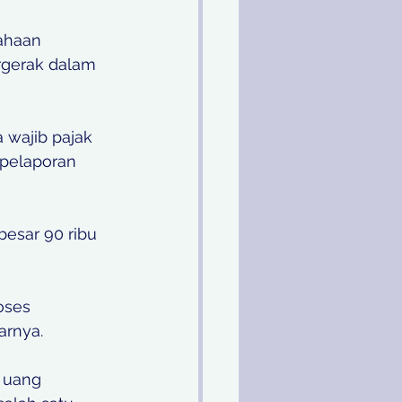
ahaan 
rgerak dalam 
wajib pajak 
 pelaporan 
esar 90 ribu 
oses 
rnya. 
i uang 