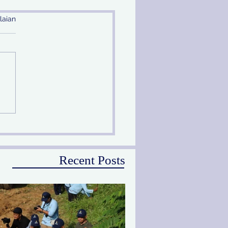
laian
prov Jatim Melalui PU
Peringati Hari Sungai
ional
Recent Posts