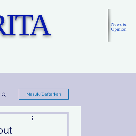
ITA
News &
Opinion
Masuk
Masuk/Daftarkan
but