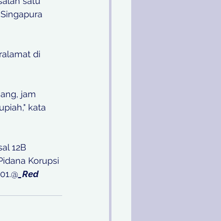
salah satu 
Singapura 
alamat di 
ang, jam 
piah," kata 
al 12B 
idana Korupsi 
01.@
_Red