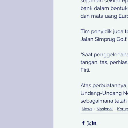
sejumlah sekitar Rp
bank dalam bentuk 
dan mata uang Euro
Tim penyidik juga 
Jalan Simprug Golf, 
"Saat penggeledaha
tangan, tas, perhi
Firli. 
Atas perbuatannya, 
Undang-Undang Nom
sebagaimana telah
News
Nasional
Korup