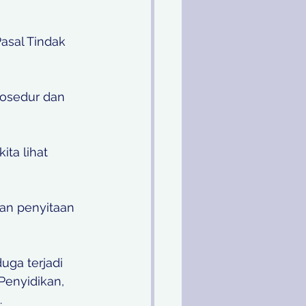
asal Tindak 
rosedur dan 
ta lihat 
an penyitaan 
uga terjadi 
enyidikan, 
.