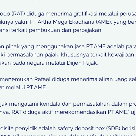
bodo (RAT) diduga menerima gratifikasi melalui perus
liknya yakni PT Artha Mega Ekadhana (AME), yang be
tansi terkait pembukuan dan perpajakan. 
n pihak yang menggunakan jasa PT AME adalah para 
ki permasalahan pajak, khususnya terkait kewajiban
an pada negara melalui Dirjen Pajak. 
 menemukan Rafael diduga menerima aliran uang seb
at melalui PT AME. 
 pajak mengalami kendala dan permasalahan dalam pr
nya, RAT diduga aktif merekomendasikan PT AME," uja
 disita penyidik adalah safety deposit box (SDB) beris