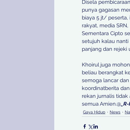
Disela pembicaraa
punya gagasan meng
biaya 5 jt/ peserta,
rakyat, media SRN, 
Sementara Cipto se
setujuh kalau nanti
panjang dan rejeki 
Khoirul juga mohon
beliau berangkat ke
semoga lancar dan 
koordinatberita da
rekan jurnalis tida
semua Amien.@
_R-
Gaya Hidup
News
Na