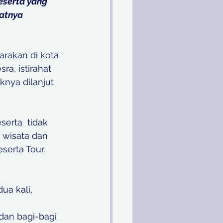
eserta yang 
atnya 
arakan di kota 
ra, istirahat 
nya dilanjut 
rta  tidak 
 wisata dan 
erta Tour. 
a kali, 
 
dan bagi-bagi 