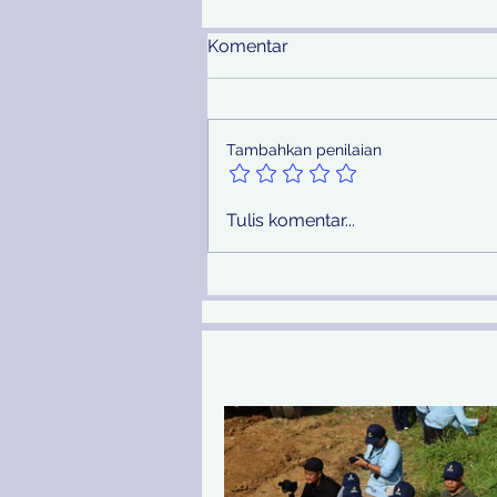
Komentar
Tambahkan penilaian
Pemprov Jatim Melalui PU
Tulis komentar...
SDA Peringati Hari Sungai
Nasional