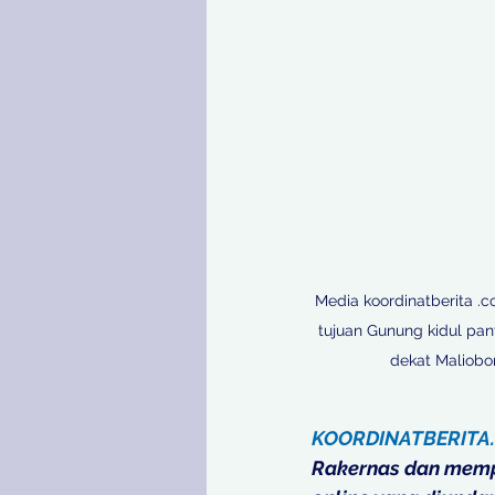
Media koordinatberita .c
tujuan Gunung kidul pant
dekat Maliobor
KOORDINATBERITA
Rakernas dan mempe