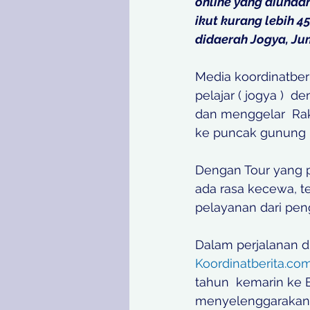
online yang diundan
ikut kurang lebih 4
didaerah Jogya, Ju
Media koordinatberi
pelajar ( jogya )  d
dan menggelar  Rak
ke puncak gunung M
Dengan Tour yang 
ada rasa kecewa, t
pelayanan dari pen
Dalam perjalanan d
Koordinatberita.co
tahun  kemarin ke 
menyelenggarakan J