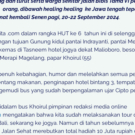
g dan turut serta warga sekitar jalan Bibis Tama VI p
5  orang, dibawah healing healing  ke Jawa tengah tep
mat kembali Senen pagi, 20-22 September 2024
. 
ta .com dalam rangka HUT ke 6  tahun ini di selengg
engan tujuan Gunung kidul pantai Indrayanti, pantai Mes
ernas di Tasneem hotel jogya dekat Malioboro, besok
erapi Magelang, papar Khoirul (55) 
penuh kebahagian, humor dan melelahkan semua pese
entang makanan, penginapan hotel bintang 3, tempat
gemudi bus yang sudah berpengalaman ujar Cipto pes
idalam bus Khoirul pimpinan redaksi media online 
m
 mengatakan bahwa kita sudah melaksanakan tour du
Bali, sekarang ke jogya. Namun di tahun sebelumnya
alan Sehat merebutkan total hadiah 10 Juta rupiah 