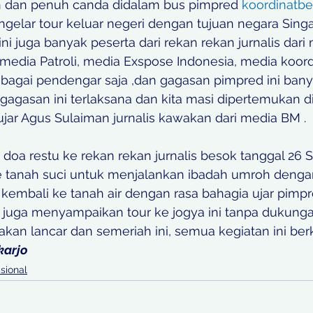
n dan penuh canda didalam bus pimpred 
koordinatbe
elar tour keluar negeri dengan tujuan negara Sing
 ini juga banyak peserta dari rekan rekan jurnalis dari
media Patroli, media Exspose Indonesia, media koordi
bagai pendengar saja ,dan gagasan pimpred ini bany
 gagasan ini terlaksana dan kita masi dipertemukan d
ujar Agus Sulaiman jurnalis kawakan dari media BM . 
 doa restu ke rekan rekan jurnalis besok tanggal 26
 tanah suci untuk menjalankan ibadah umroh dengan i
kembali ke tanah air dengan rasa bahagia ujar pimpr
n juga menyampaikan tour ke jogya ini tanpa dukunga
k akan lancar dan semeriah ini, semua kegiatan ini ber
karjo
sional