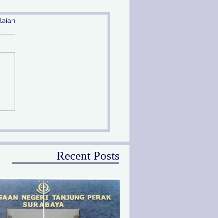
laian
ang Sidang Terdakwa
ng, Kejari Tanjung
ak Terbitkan DPO
Recent Posts