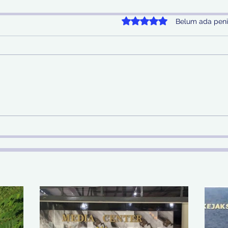
Dinilai 0 dari 5 bintang.
Belum ada peni
Telusuri Aliran Rp 29 Miliar
Jel
Hasil Judi Online, Kejari
Hila
Surabaya Kejar Hingga ke
Per
Malaysia dan Filipina