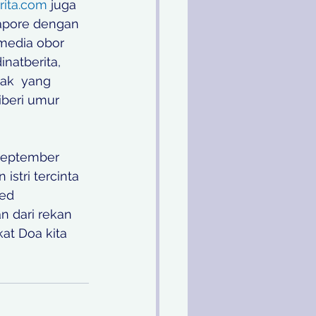
rita.com
 juga 
apore dengan 
 media obor 
natberita, 
ak  yang 
iberi umur 
 September 
stri tercinta 
ed 
n dari rekan 
kat Doa kita 