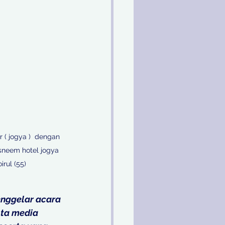
 ( jogya )  dengan 
asneem hotel jogya 
ul (55) 

nggelar acara 
ta media 