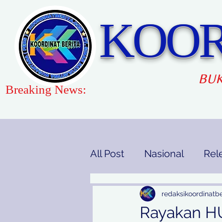
KOOR
BUK
Breaking News:
All Post
Nasional
Rel
Gaya Hidup
Pendidi
redaksikoordinatbe
Rayakan HU