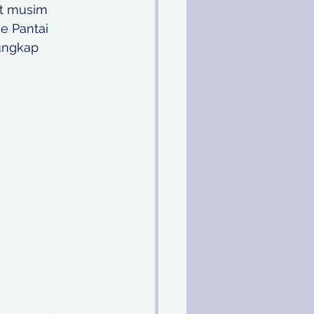
at musim 
ke Pantai 
ungkap 