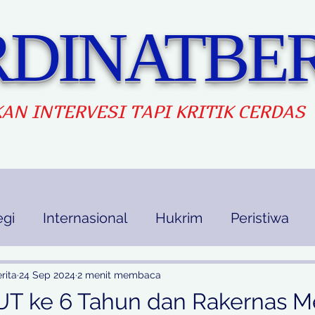
DINATBER
AN INTERVES
I TAPI KRITIK CERDAS
egi
Internasional
Hukrim
Peristiwa
kan
Ekbis
Opini
Indek Berita
rita
24 Sep 2024
2 menit membaca
T ke 6 Tahun dan Rakernas M