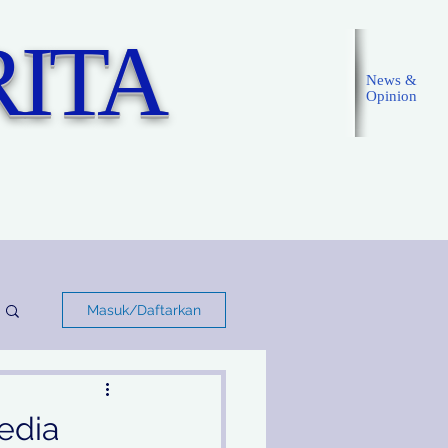
ITA
News &
Opinion
Masuk
Masuk/Daftarkan
edia