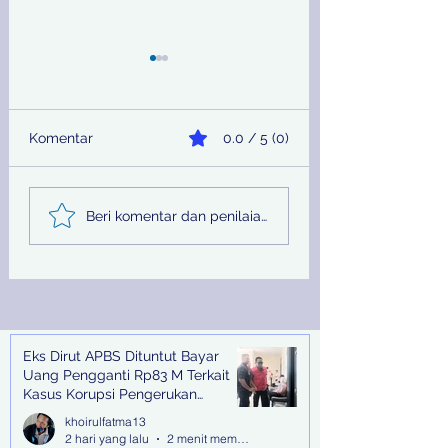
Komentar
0.0 / 5 (0)
Sinergi Bea Cukai dan
Pemprov Jatim
Beri komentar dan penilaian...
Satgaspam Lanudal
Melalui PU SDA
Juanda Gagalkan
Peringati Hari Su
Penyelundupan
Nasional
Narkotika di Bandara
Juanda
Eks Dirut APBS Dituntut Bayar
Recent Posts
Uang Pengganti Rp83 M Terkait
Kasus Korupsi Pengerukan
Tanjung Perak
khoirulfatma13
2 hari yang lalu
2 menit membaca