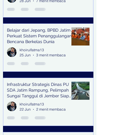
28 Jun
7 menit membaca
Belajar dari Jepang, BPBD Jatim
Perkuat Sistem Penanggulangan
Bencana Berkelas Dunia
khoirulfatma13
25 Jun
3 menit membaca
Infrastruktur Strategis Dinas PU
SDA Jatim Rampung, Pelimpah
Sungai Tanggul di Jember Siap
Bangkitkan Swasembada Pangan
khoirulfatma13
dan Pengendali Banjir
22 Jun
2 menit membaca