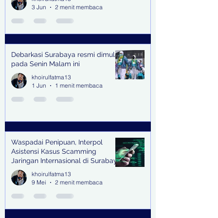
Endorse
3 Jun
2 menit membaca
Debarkasi Surabaya resmi dimulai
pada Senin Malam ini
khoirulfatma13
1 Jun
1 menit membaca
Waspadai Penipuan, Interpol
Asistensi Kasus Scamming
Jaringan Internasional di Surabaya
khoirulfatma13
9 Mei
2 menit membaca