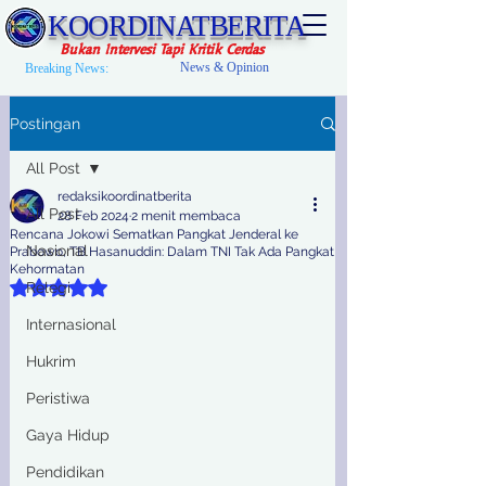
KOORDINATBERITA
Bukan Intervesi Tapi Kritik Cerdas
News & Opinion
Breaking News:
Postingan
All Post
redaksikoordinatberita
All Post
28 Feb 2024
2 menit membaca
Rencana Jokowi Sematkan Pangkat Jenderal ke
Nasional
Prabowo, TB Hasanuddin: Dalam TNI Tak Ada Pangkat
Kehormatan
Dinilai NaN dari 5 bintang.
Relegi
Internasional
Hukrim
Peristiwa
Gaya Hidup
Pendidikan