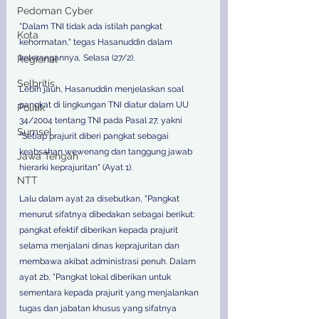
Pedoman Cyber
"Dalam TNI tidak ada istilah pangkat 
Kota
kehormatan," tegas Hasanuddin dalam 
keterangannya
,
 Selasa (27/2).
Regional
Selbritis
Lebih jauh, Hasanuddin menjelaskan soal 
pangkat di lingkungan TNI diatur dalam UU 
Politik
34/2004 tentang TNI pada Pasal 27, yakni 
Sumsel
"Setiap prajurit diberi pangkat sebagai 
keabsahan wewenang dan tanggung jawab 
Jawa Tengah
hierarki keprajuritan" (Ayat 1).
NTT
Lalu dalam ayat 2a disebutkan, "Pangkat 
menurut sifatnya dibedakan sebagai berikut: 
pangkat efektif diberikan kepada prajurit 
selama menjalani dinas keprajuritan dan 
membawa akibat administrasi penuh. Dalam 
ayat 2b, "Pangkat lokal diberikan untuk 
sementara kepada prajurit yang menjalankan 
tugas dan jabatan khusus yang sifatnya 