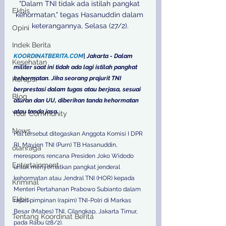
"Dalam TNI tidak ada istilah pangkat 
Ekbis
kehormatan," tegas Hasanuddin dalam 
keterangannya, Selasa (27/2).

Opini
Indek Berita
KOORDINATBERITA.COM
| Jakarta - Dalam 
Kesehatan
militer saat ini tidak ada lagi istilah pangkat 
kehormatan. Jika seorang prajurit TNI 
Korupsi
berprestasi dalam tugas atau berjasa, sesuai 
Blog
aturan dan UU, diberikan tanda kehormatan 
atau tanda jasa. 
Your Community
News
Hal tersebut ditegaskan Anggota Komisi I DPR 
RI, Mayjen TNI (Purn) TB Hasanuddin, 
olahraga
merespons rencana Presiden Joko Widodo 
Entertainment
untuk menyematkan pangkat jenderal 
kehormatan atau Jendral TNI (HOR) kepada 
Kriminal
Menteri Pertahanan Prabowo Subianto dalam 
Ekbis
rapat pimpinan (rapim) TNI-Polri di Markas 
Besar (Mabes) TNI, Cilangkap, Jakarta Timur, 
Tentang Koordinat Berita
pada Rabu (28/2).