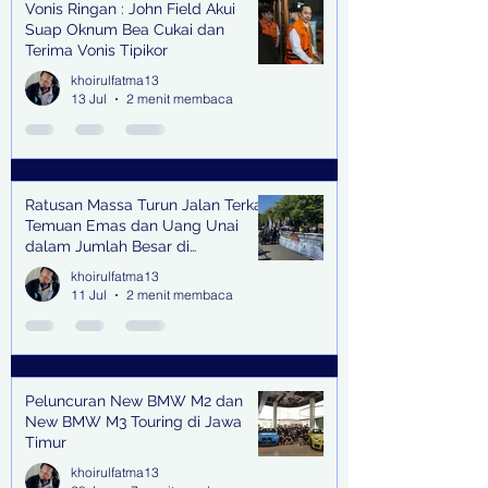
Vonis Ringan : John Field Akui
Suap Oknum Bea Cukai dan
Terima Vonis Tipikor
khoirulfatma13
13 Jul
2 menit membaca
Ratusan Massa Turun Jalan Terkait
Temuan Emas dan Uang Unai
dalam Jumlah Besar di
Lingkungan Jampidsus Kejaksaan
khoirulfatma13
Agung RI di Jakarta
11 Jul
2 menit membaca
Peluncuran New BMW M2 dan
New BMW M3 Touring di Jawa
Timur
khoirulfatma13