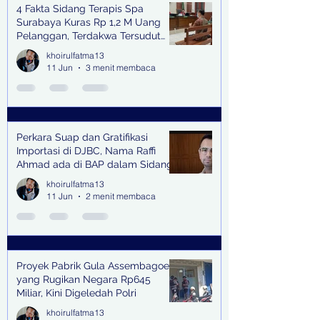
4 Fakta Sidang Terapis Spa
Surabaya Kuras Rp 1,2 M Uang
Pelanggan, Terdakwa Tersudut
oleh Keterangan Saksi Kunci
khoirulfatma13
11 Jun
3 menit membaca
Perkara Suap dan Gratifikasi
Importasi di DJBC, Nama Raffi
Ahmad ada di BAP dalam Sidang
khoirulfatma13
11 Jun
2 menit membaca
Proyek Pabrik Gula Assembagoes
yang Rugikan Negara Rp645
Miliar, Kini Digeledah Polri
khoirulfatma13