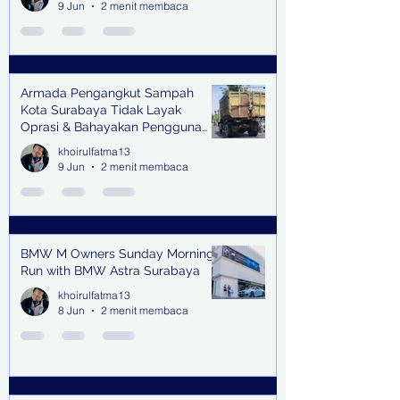
9 Jun
2 menit membaca
Armada Pengangkut Sampah
Kota Surabaya Tidak Layak
Oprasi & Bahayakan Pengguna
Jalan
khoirulfatma13
9 Jun
2 menit membaca
BMW M Owners Sunday Morning
Run with BMW Astra Surabaya
khoirulfatma13
8 Jun
2 menit membaca