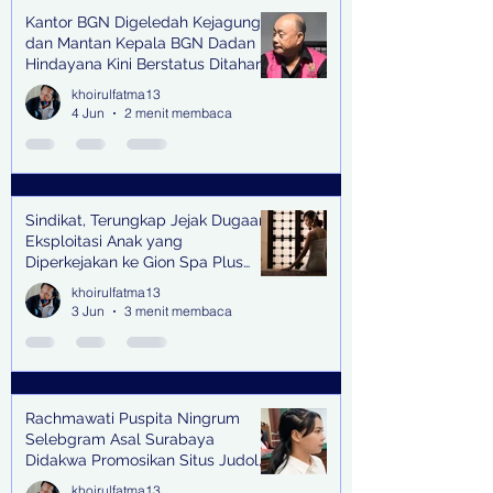
Kantor BGN Digeledah Kejagung
dan Mantan Kepala BGN Dadan
Hindayana Kini Berstatus Ditahan
khoirulfatma13
4 Jun
2 menit membaca
Sindikat, Terungkap Jejak Dugaan
Eksploitasi Anak yang
Diperkejakan ke Gion Spa Plus
and Pub Surabaya,
khoirulfatma13
3 Jun
3 menit membaca
Rachmawati Puspita Ningrum
Selebgram Asal Surabaya
Didakwa Promosikan Situs Judol,
Raup Rp2 Juta dari Tiga Kali
khoirulfatma13