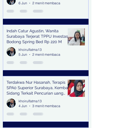
6 Jun
2 menit membaca
Indah Catur Agustin, Wanita
Surabaya Terjerat TPPU Investasi
Bodong Spring Bed Rp 220 M
khoirulfatma13
5 Jun
2 menit membaca
Terdakwa Nur Hasanah, Terapis
SPA0 Superior Surabaya, Kembali
Sidang Terkait Pencurian uang
senilai Rp1,285 M di PN Surabaya
khoirulfatma13
4 Jun
3 menit membaca