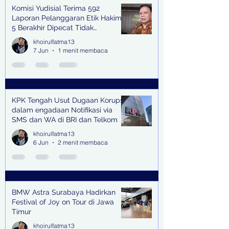
Komisi Yudisial Terima 592
Laporan Pelanggaran Etik Hakim,
5 Berakhir Dipecat Tidak
Terhormat
khoirulfatma13
7 Jun
1 menit membaca
KPK Tengah Usut Dugaan Korupsi
dalam engadaan Notifikasi via
SMS dan WA di BRI dan Telkom
khoirulfatma13
6 Jun
2 menit membaca
BMW Astra Surabaya Hadirkan
Festival of Joy on Tour di Jawa
Timur
khoirulfatma13