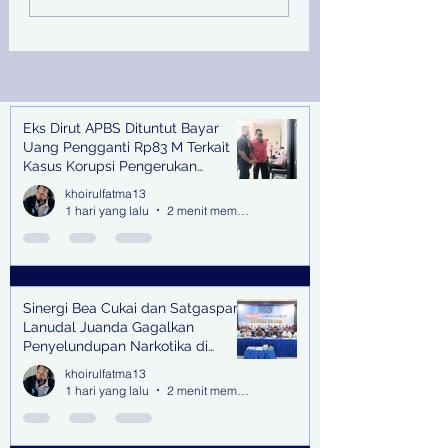
Juanda Gagalkan
Peringati Hari Su
Penyelundupan
Nasional
Narkotika di Bandara
Juanda
Eks Dirut APBS Dituntut Bayar
Recent Posts
Uang Pengganti Rp83 M Terkait
Kasus Korupsi Pengerukan
Tanjung Perak
khoirulfatma13
1 hari yang lalu
2 menit membaca
Sinergi Bea Cukai dan Satgaspam
Lanudal Juanda Gagalkan
Penyelundupan Narkotika di
Bandara Juanda
khoirulfatma13
1 hari yang lalu
2 menit membaca