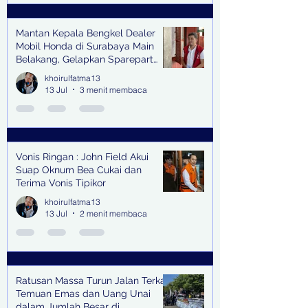
Mantan Kepala Bengkel Dealer
Mobil Honda di Surabaya Main
Belakang, Gelapkan Sparepart
Senilai Rp 1,9 Miliar
khoirulfatma13
13 Jul
3 menit membaca
Vonis Ringan : John Field Akui
Suap Oknum Bea Cukai dan
Terima Vonis Tipikor
khoirulfatma13
13 Jul
2 menit membaca
Ratusan Massa Turun Jalan Terkait
Temuan Emas dan Uang Unai
dalam Jumlah Besar di