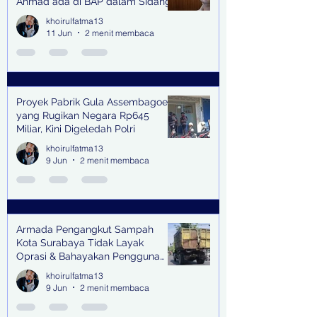
Ahmad ada di BAP dalam Sidang
khoirulfatma13
11 Jun
2 menit membaca
Proyek Pabrik Gula Assembagoes
yang Rugikan Negara Rp645
Miliar, Kini Digeledah Polri
khoirulfatma13
9 Jun
2 menit membaca
Armada Pengangkut Sampah
Kota Surabaya Tidak Layak
Oprasi & Bahayakan Pengguna
Jalan
khoirulfatma13
9 Jun
2 menit membaca