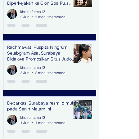
Diperkejakan ke Gion Spa Plus
and Pub Surabaya,
khoirulfatma13
3 Jun
3 menit membaca
Rachmawati Puspita Ningrum
Selebgram Asal Surabaya
Didakwa Promosikan Situs Judol,
Raup Rp2 Juta dari Tiga Kali
khoirulfatma13
Endorse
3 Jun
2 menit membaca
Debarkasi Surabaya resmi dimulai
pada Senin Malam ini
khoirulfatma13
1 Jun
1 menit membaca