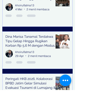
khoirulfatma13
4 Mei
2 menit membaca
Dina Marisa Tanamal Terdakwa
Tipu Gelap Hingga Rugikan
Korban Rp 5,6 M dengan Modus
Kerja Sama Impor Bodong
khoirulfatma13
29 Apr
2 menit membaca
Peringati HKB 2026, Kolaborasi
BPBD Jatim Gelar Simulasi
Evakuasi Tsunami di Lumajang &
Trenggalek
khoirulfatma13
27 Apr
4 menit membaca