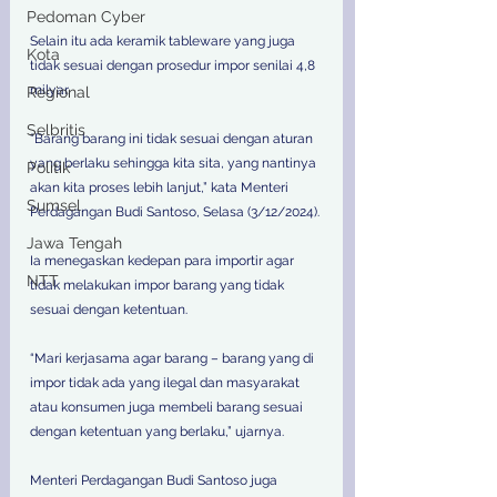
Pedoman Cyber
Selain itu ada keramik tableware yang juga 
Kota
tidak sesuai dengan prosedur impor senilai 4,8 
milyar. 
Regional
Selbritis
“Barang barang ini tidak sesuai dengan aturan 
yang berlaku sehingga kita sita, yang nantinya 
Politik
akan kita proses lebih lanjut,” kata Menteri 
Sumsel
Perdagangan Budi Santoso, Selasa (3/12/2024). 
Jawa Tengah
Ia menegaskan kedepan para importir agar 
NTT
tidak melakukan impor barang yang tidak 
sesuai dengan ketentuan. 
“Mari kerjasama agar barang – barang yang di 
impor tidak ada yang ilegal dan masyarakat 
atau konsumen juga membeli barang sesuai 
dengan ketentuan yang berlaku,” ujarnya. 
Menteri Perdagangan Budi Santoso juga 