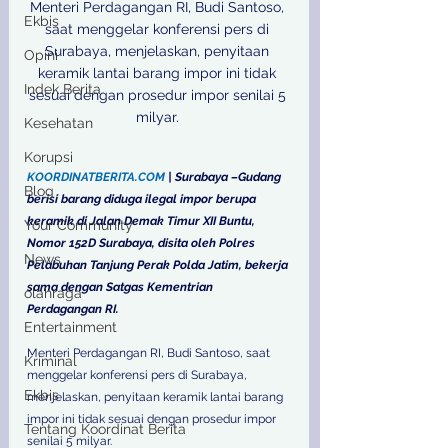
Menteri Perdagangan RI, Budi Santoso, 
Ekbis
saat menggelar konferensi pers di 
Surabaya, menjelaskan, penyitaan 
Opini
keramik lantai barang impor ini tidak 
Indek Berita
sesuai dengan prosedur impor senilai 5 
milyar. 

Kesehatan
Korupsi
KOORDINATBERITA.COM
 | Surabaya –Gudang 
Blog
berisi barang diduga ilegal impor berupa 
keramik di Jalan Demak Timur XII Buntu, 
Your Community
Nomor 152D Surabaya, disita oleh Polres 
News
Pelabuhan Tanjung Perak Polda Jatim, bekerja 
sama dengan Satgas Kementrian 
olahraga
Perdagangan RI. 
Entertainment
Menteri Perdagangan RI, Budi Santoso, saat 
Kriminal
menggelar konferensi pers di Surabaya, 
Ekbis
menjelaskan, penyitaan keramik lantai barang 
impor ini tidak sesuai dengan prosedur impor 
Tentang Koordinat Berita
senilai 5 milyar. 