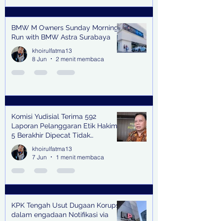
BMW M Owners Sunday Morning
Run with BMW Astra Surabaya
khoirulfatma13
8 Jun
2 menit membaca
Komisi Yudisial Terima 592
Laporan Pelanggaran Etik Hakim,
5 Berakhir Dipecat Tidak
Terhormat
khoirulfatma13
7 Jun
1 menit membaca
KPK Tengah Usut Dugaan Korupsi
dalam engadaan Notifikasi via