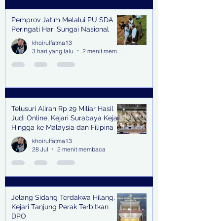
Pemprov Jatim Melalui PU SDA
Peringati Hari Sungai Nasional
khoirulfatma13
3 hari yang lalu
2 menit membaca
Telusuri Aliran Rp 29 Miliar Hasil
Judi Online, Kejari Surabaya Kejar
Hingga ke Malaysia dan Filipina
khoirulfatma13
28 Jul
2 menit membaca
Jelang Sidang Terdakwa Hilang,
Kejari Tanjung Perak Terbitkan
DPO