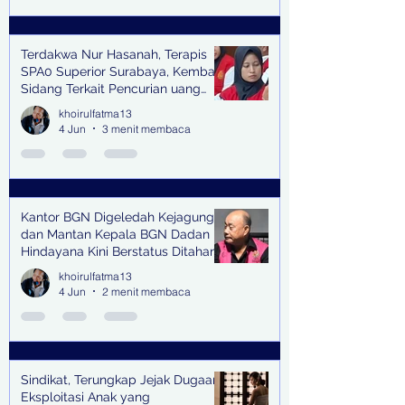
Terdakwa Nur Hasanah, Terapis
SPA0 Superior Surabaya, Kembali
Sidang Terkait Pencurian uang
senilai Rp1,285 M di PN Surabaya
khoirulfatma13
4 Jun
3 menit membaca
Kantor BGN Digeledah Kejagung
dan Mantan Kepala BGN Dadan
Hindayana Kini Berstatus Ditahan
khoirulfatma13
4 Jun
2 menit membaca
Sindikat, Terungkap Jejak Dugaan
Eksploitasi Anak yang