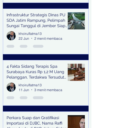
Infrastruktur Strategis Dinas PU
SDA Jatim Rampung, Pelimpah
Sungai Tanggul di Jember Siap
Bangkitkan Swasembada Pangan
khoirulfatma13
dan Pengendali Banjir
22 Jun
2 menit membaca
4 Fakta Sidang Terapis Spa
Surabaya Kuras Rp 1,2 M Uang
Pelanggan, Terdakwa Tersudut
oleh Keterangan Saksi Kunci
khoirulfatma13
11 Jun
3 menit membaca
Perkara Suap dan Gratifikasi
Importasi di DJBC, Nama Raffi