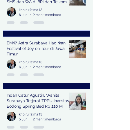
SMS dan WA di BRI dan Telkom
khoirulfatma13
6 Jun
2 menit membaca
BMW Astra Surabaya Hadirkan
Festival of Joy on Tour di Jawa
Timur
khoirulfatma13
6 Jun
2 menit membaca
Indah Catur Agustin, Wanita
Surabaya Terjerat TPPU Investasi
Bodong Spring Bed Rp 220 M
khoirulfatma13
5 Jun
2 menit membaca