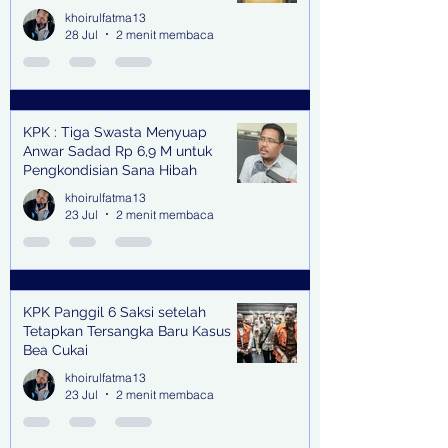
khoirulfatma13
28 Jul
2 menit membaca
KPK : Tiga Swasta Menyuap
Anwar Sadad Rp 6,9 M untuk
Pengkondisian Sana Hibah
khoirulfatma13
23 Jul
2 menit membaca
KPK Panggil 6 Saksi setelah
Tetapkan Tersangka Baru Kasus
Bea Cukai
khoirulfatma13
23 Jul
2 menit membaca