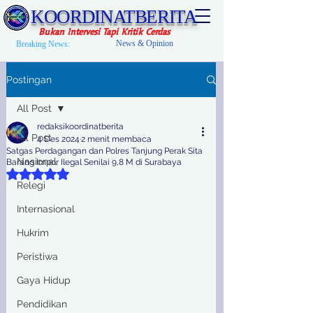
KOORDINATBERITA
Bukan Intervesi Tapi Kritik Cerdas
News & Opinion
Breaking News:
Postingan
All Post
redaksikoordinatberita
All Post
4 Des 2024
2 menit membaca
Satgas Perdagangan dan Polres Tanjung Perak Sita
Nasional
Barang Impor Ilegal Senilai 9,8 M di Surabaya
Dinilai NaN dari 5 bintang.
Relegi
Internasional
Hukrim
Peristiwa
Gaya Hidup
Pendidikan