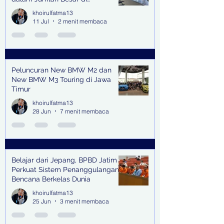
Lingkungan Jampidsus Kejaksaan
khoirulfatma13
Agung RI di Jakarta
11 Jul
2 menit membaca
Peluncuran New BMW M2 dan
New BMW M3 Touring di Jawa
Timur
khoirulfatma13
28 Jun
7 menit membaca
Belajar dari Jepang, BPBD Jatim
Perkuat Sistem Penanggulangan
Bencana Berkelas Dunia
khoirulfatma13
25 Jun
3 menit membaca