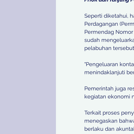
Seperti diketahui, 
Perdagangan (Perm
Permendag Nomor 36
sudah mengeluarkan
pelabuhan tersebut
"Pengeluaran konta
menindaklanjuti ber
Pemerintah juga r
kegiatan ekonomi n
Terkait proses peny
menegaskan bahwa p
berlaku dan akuntab