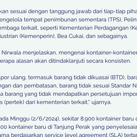
an sesuai dengan tanggung jawab dari tiap-tiap pihak
 pengelola tempat penimbunan sementara (TPS), Pelind
embaga terkait, seperti Kementerian Perdagangan (K
ustrian (Kemenperin), Bea Cukai, dan sebagainya. 
Nirwala menjelaskan, mengenai kontainer-kontainer
erapa alasan akan ditindaklanjuti secara konsisten. 
kspor ulang, termasuk barang tidak dikuasai (BTD), ba
angan dan pembatasan, barang tidak sesuai Standar N
rta barang yang tidak mendapatkan persetujuan impor 
(pertek) dari kementerian terkait,” ujarnya. 
pada Minggu (2/6/2024), sekitar 8.900 kontainer baru 
.400 kontainer baru di Tanjung Perak yang penyelesai
sama berdasarkan service level agreement (SLA) terba