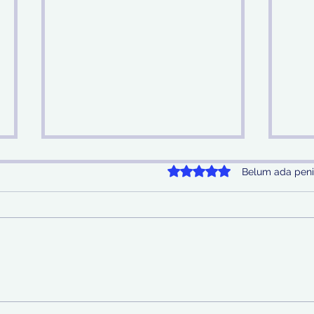
Dinilai 0 dari 5 bintang.
Belum ada peni
Sinergi Bea Cukai dan
Pem
Satgaspam Lanudal
SDA 
Juanda Gagalkan
Nas