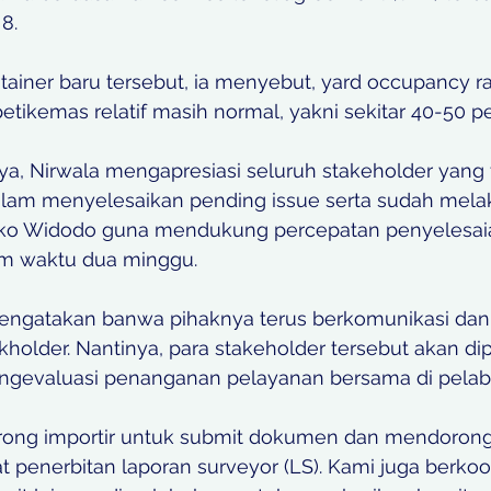
8. 
ainer baru tersebut, ia menyebut, yard occupancy rat
petikemas relatif masih normal, yakni sekitar 40-50 pe
, Nirwala mengapresiasi seluruh stakeholder yang t
alam menyelesaikan pending issue serta sudah mela
oko Widodo guna mendukung percepatan penyelesai
m waktu dua minggu. 
a mengatakan banwa pihaknya terus berkomunikasi dan
holder. Nantinya, para stakeholder tersebut akan dip
gevaluasi penanganan pelayanan bersama di pelab
rong importir untuk submit dokumen dan mendorong
penerbitan laporan surveyor (LS). Kami juga berkoor