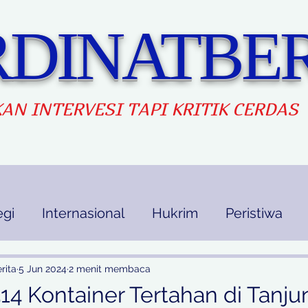
DINATBER
AN INTERVES
I TAPI KRITIK CERDAS
egi
Internasional
Hukrim
Peristiwa
kan
Ekbis
Opini
Indek Berita
rita
5 Jun 2024
2 menit membaca
514 Kontainer Tertahan di Tanju