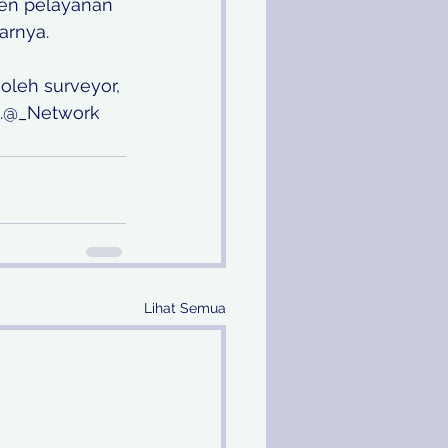
men pelayanan 
arnya. 
oleh surveyor, 
a.@_Network
Lihat Semua