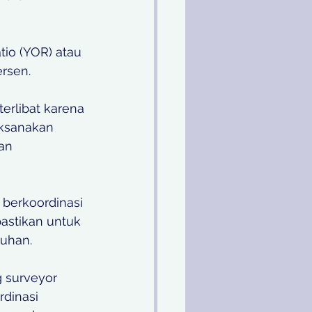
io (YOR) atau 
rsen. 
erlibat karena 
ksanakan 
an 
 berkoordinasi 
astikan untuk 
uhan. 
 surveyor 
dinasi 