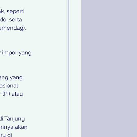
, seperti 
o, serta 
emendag), 
 impor yang 
rang yang 
asional 
(PI) atau 
di Tanjung 
annya akan 
ru di 