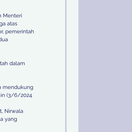
n Menteri 
a atas 
r, pemerintah 
dua 
tah dalam 
an mendukung 
in (3/6/2024 
, Nirwala 
a yang 