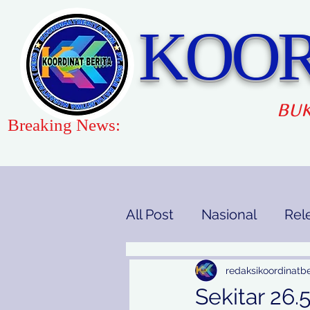
KOOR
BUK
Breaking News:
All Post
Nasional
Rel
Gaya Hidup
Pendidi
redaksikoordinatbe
Sekitar 26.