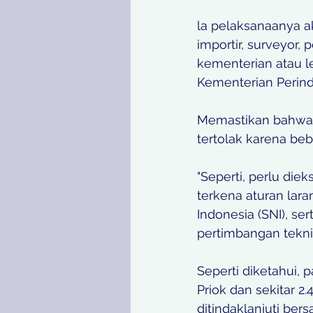
la pelaksanaanya ak
importir, surveyor,
kementerian atau l
Kementerian Perind
Memastikan bahwa 
tertolak karena beb
"Seperti, perlu die
terkena aturan lar
Indonesia (SNI), se
pertimbangan teknis 
Seperti diketahui, 
Priok dan sekitar 2
ditindaklanjuti ber