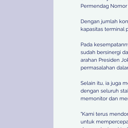
Permendag Nomor 
Dengan jumlah kont
kapasitas terminal 
Pada kesempatannya
sudah bersinergi d
arahan Presiden J
permasalahan dala
Selain itu, ia jug
dengan seluruh stak
memonitor dan men
"Kami terus mendo
untuk mempercepat 