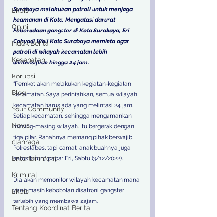
Surabaya melakukan patroli untuk menjaga 
Ekbis
keamanan di Kota. Mengatasi darurat 
Opini
keberadaan gangster di Kota Surabaya, Eri 
Cahyadi Wali Kota Surabaya meminta agar 
Indek Berita
patroli di wilayah kecamatan lebih 
Kesehatan
diintensifkan hingga 24 jam.
Korupsi
“Pemkot akan melakukan kegiatan-kegiatan 
Blog
kecamatan. Saya perintahkan, semua wilayah 
kecamatan harus ada yang melintasi 24 jam. 
Your Community
Setiap kecamatan, sehingga mengamankan 
News
masing-masing wilayah. Itu bergerak dengan 
tiga pilar. Ranahnya memang pihak berwajib, 
olahraga
Polrestabes, tapi camat, anak buahnya juga 
Entertainment
harus turun,” papar Eri, Sabtu (3/12/2022).
Kriminal
Dia akan memonitor wilayah kecamatan mana 
yang masih kebobolan disatroni gangster, 
Ekbis
terlebih yang membawa sajam.
Tentang Koordinat Berita