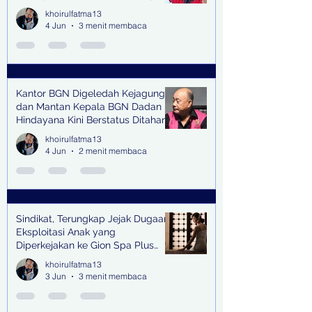
senilai Rp1,285 M di PN Surabaya
khoirulfatma13
4 Jun
3 menit membaca
Kantor BGN Digeledah Kejagung
dan Mantan Kepala BGN Dadan
Hindayana Kini Berstatus Ditahan
khoirulfatma13
4 Jun
2 menit membaca
Sindikat, Terungkap Jejak Dugaan
Eksploitasi Anak yang
Diperkejakan ke Gion Spa Plus
and Pub Surabaya,
khoirulfatma13
3 Jun
3 menit membaca