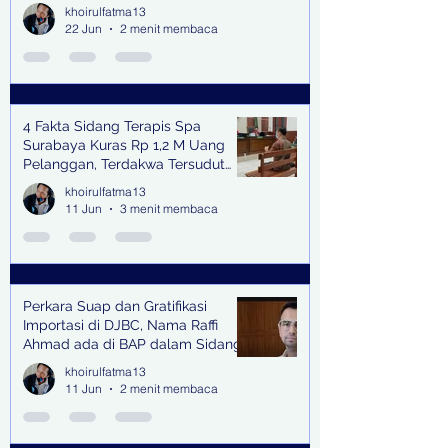
Bangkitkan Swasembada Pangan
khoirulfatma13
dan Pengendali Banjir
22 Jun
2 menit membaca
4 Fakta Sidang Terapis Spa
Surabaya Kuras Rp 1,2 M Uang
Pelanggan, Terdakwa Tersudut
oleh Keterangan Saksi Kunci
khoirulfatma13
11 Jun
3 menit membaca
Perkara Suap dan Gratifikasi
Importasi di DJBC, Nama Raffi
Ahmad ada di BAP dalam Sidang
khoirulfatma13
11 Jun
2 menit membaca