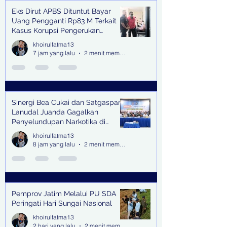
Eks Dirut APBS Dituntut Bayar
Recent Posts
Uang Pengganti Rp83 M Terkait
Kasus Korupsi Pengerukan
Tanjung Perak
khoirulfatma13
7 jam yang lalu
2 menit membaca
Sinergi Bea Cukai dan Satgaspam
Lanudal Juanda Gagalkan
Penyelundupan Narkotika di
Bandara Juanda
khoirulfatma13
8 jam yang lalu
2 menit membaca
Pemprov Jatim Melalui PU SDA
Peringati Hari Sungai Nasional
khoirulfatma13
2 hari yang lalu
2 menit membaca