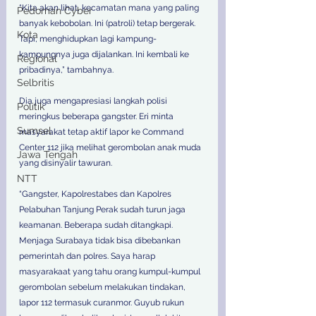
“Kita akan lihat, kecamatan mana yang paling 
Pedoman Cyber
banyak kebobolan. Ini (patroli) tetap bergerak. 
Kota
Tapi, menghidupkan lagi kampung-
kampungnya juga dijalankan. Ini kembali ke 
Regional
pribadinya,” tambahnya.
Selbritis
Dia juga mengapresiasi langkah polisi 
Politik
meringkus beberapa gangster. Eri minta 
Sumsel
masyarakat tetap aktif lapor ke Command 
Center 112 jika melihat gerombolan anak muda 
Jawa Tengah
yang disinyalir tawuran.
NTT
“Gangster, Kapolrestabes dan Kapolres 
Pelabuhan Tanjung Perak sudah turun jaga 
keamanan. Beberapa sudah ditangkapi. 
Menjaga Surabaya tidak bisa dibebankan 
pemerintah dan polres. Saya harap 
masyarakaat yang tahu orang kumpul-kumpul 
gerombolan sebelum melakukan tindakan, 
lapor 112 termasuk curanmor. Guyub rukun 