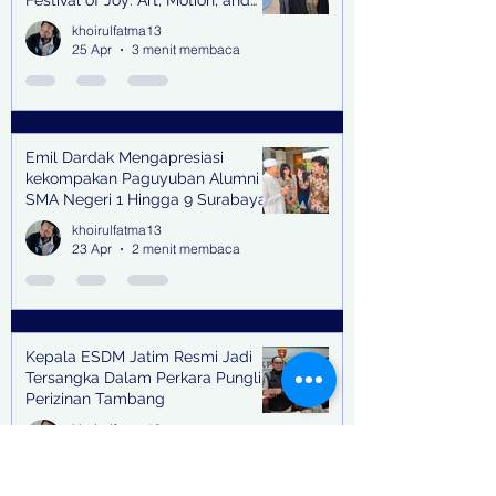
Festival of Joy: Art, Motion, and
Scent
khoirulfatma13
25 Apr
3 menit membaca
Emil Dardak Mengapresiasi
kekompakan Paguyuban Alumni
SMA Negeri 1 Hingga 9 Surabaya
(Pasmanbaya) dalam Kegiatan
khoirulfatma13
Halal Bihalal
23 Apr
2 menit membaca
Kepala ESDM Jatim Resmi Jadi
Tersangka Dalam Perkara Pungli
Perizinan Tambang
khoirulfatma13
17 Apr
2 menit membaca