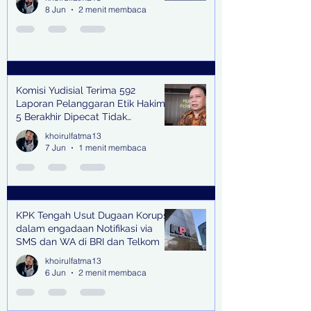
8 Jun
2 menit membaca
Komisi Yudisial Terima 592
Laporan Pelanggaran Etik Hakim,
5 Berakhir Dipecat Tidak
Terhormat
khoirulfatma13
7 Jun
1 menit membaca
KPK Tengah Usut Dugaan Korupsi
dalam engadaan Notifikasi via
SMS dan WA di BRI dan Telkom
khoirulfatma13
6 Jun
2 menit membaca