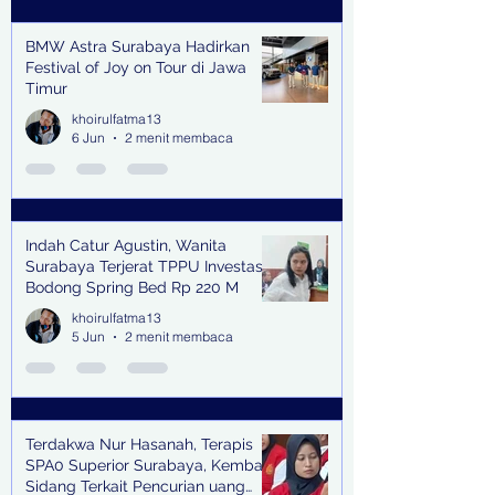
BMW Astra Surabaya Hadirkan
Festival of Joy on Tour di Jawa
Timur
khoirulfatma13
6 Jun
2 menit membaca
Indah Catur Agustin, Wanita
Surabaya Terjerat TPPU Investasi
Bodong Spring Bed Rp 220 M
khoirulfatma13
5 Jun
2 menit membaca
Terdakwa Nur Hasanah, Terapis
SPA0 Superior Surabaya, Kembali
Sidang Terkait Pencurian uang