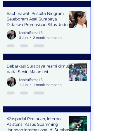
Rachmawati Puspita Ningrum
Selebgram Asal Surabaya
Didakwa Promosikan Situs Judol,
Raup Rp2 Juta dari Tiga Kali
khoirulfatma13
Endorse
3 Jun
2 menit membaca
Debarkasi Surabaya resmi dimulai
pada Senin Malam ini
khoirulfatma13
1 Jun
1 menit membaca
Waspadai Penipuan, Interpol
Asistensi Kasus Scamming
Jaringan Internasional di Surabaya