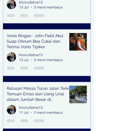
khoirulfatma13
13 Jul
3 menit membaca
Vonis Ringan : John Field Akui
Suap Oknum Bea Cukai dan
Terima Vonis Tipikor
khoirulfatma13
13 Jul
2 menit membaca
Ratusan Massa Turun Jalan Terkait
Temuan Emas dan Uang Unai
dalam Jumlah Besar di
Lingkungan Jampidsus Kejaksaan
khoirulfatma13
Agung RI di Jakarta
11 Jul
2 menit membaca