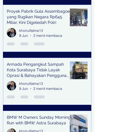
Proyek Pabrik Gula Assembagoes
yang Rugikan Negara Rp645
Miliar, Kini Digeledah Polri
khoirulfatma13
9 Jun
2 menit membaca
Armada Pengangkut Sampah
Kota Surabaya Tidak Layak
Oprasi & Bahayakan Pengguna
Jalan
khoirulfatma13
9 Jun
2 menit membaca
BMW M Owners Sunday Morning
Run with BMW Astra Surabaya
khoirulfatma13