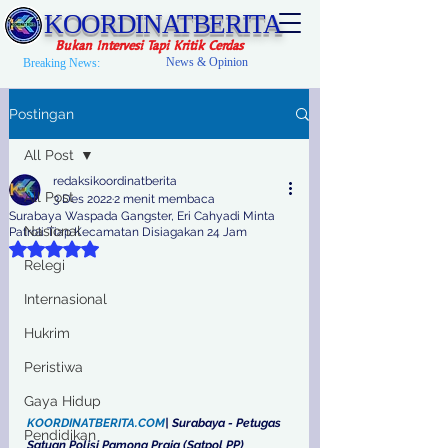
KOORDINATBERITA
Bukan Intervesi Tapi Kritik Cerdas
News & Opinion
Breaking News:
Postingan
All Post
redaksikoordinatberita
All Post
3 Des 2022
2 menit membaca
Surabaya Waspada Gangster, Eri Cahyadi Minta
Nasional
Patroli Tiap Kecamatan Disiagakan 24 Jam
Dinilai NaN dari 5 bintang.
Relegi
Internasional
Hukrim
Peristiwa
Gaya Hidup
KOORDINATBERITA.COM
| Surabaya - Petugas 
Pendidikan
Satuan Polisi Pamong Praja (Satpol PP) 