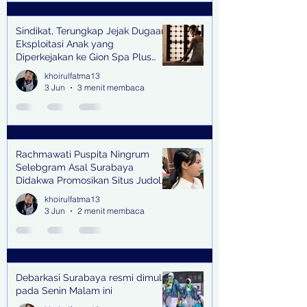
Sindikat, Terungkap Jejak Dugaan
Eksploitasi Anak yang
Diperkejakan ke Gion Spa Plus
and Pub Surabaya,
khoirulfatma13
3 Jun
3 menit membaca
Rachmawati Puspita Ningrum
Selebgram Asal Surabaya
Didakwa Promosikan Situs Judol,
Raup Rp2 Juta dari Tiga Kali
khoirulfatma13
Endorse
3 Jun
2 menit membaca
Debarkasi Surabaya resmi dimulai
pada Senin Malam ini