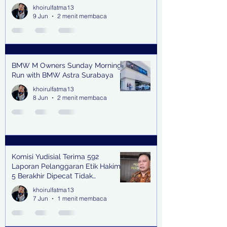
Jalan
khoirulfatma13
9 Jun
2 menit membaca
BMW M Owners Sunday Morning
Run with BMW Astra Surabaya
khoirulfatma13
8 Jun
2 menit membaca
Komisi Yudisial Terima 592
Laporan Pelanggaran Etik Hakim,
5 Berakhir Dipecat Tidak
Terhormat
khoirulfatma13
7 Jun
1 menit membaca