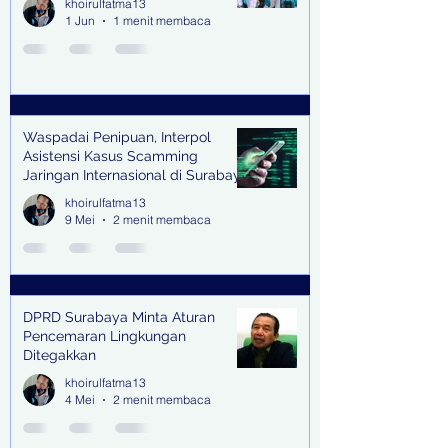
khoirulfatma13
1 Jun
1 menit membaca
Waspadai Penipuan, Interpol
Asistensi Kasus Scamming
Jaringan Internasional di Surabaya
khoirulfatma13
9 Mei
2 menit membaca
DPRD Surabaya Minta Aturan
Pencemaran Lingkungan
Ditegakkan
khoirulfatma13
4 Mei
2 menit membaca