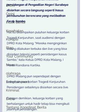
persidangan di Pengadilan Negeri Surabaya 
Ekbis
disiarkan secara langsung seperti kasus 
Opini
pembunuhan berencana yang melibatkan 
Ferdy Sambo.
Indek Berita
Kesehatan
Hal itu disampaikan puluhan keluarga korban 
Tragedi Kanjuruhan, saat audiensi dengan 
Korupsi
DPRD Kota Malang. "Mereka menginginkan 
Blog
sidang dilakukan terbuka dan live yang bisa 
disiarkan televisi seperti persidangan kasus 
Your Community
Sambo," kata Ketua DPRD Kota Malang, I 
News
Made Riandiana Kartika. 
olahraga
DPRD Malang pun sependapat dengan 
Entertainment
keinginan para korban Tragedi Kanjuruhan. 
Persidangan sebaiknya disiarkan secara live. 
Kriminal
Dengan demikian, keluarga korban yang 
Ekbis
berhalangan untuk hadir tetap bisa mengikuti 
Tentang Koordinat Berita
jalannya persidangan.