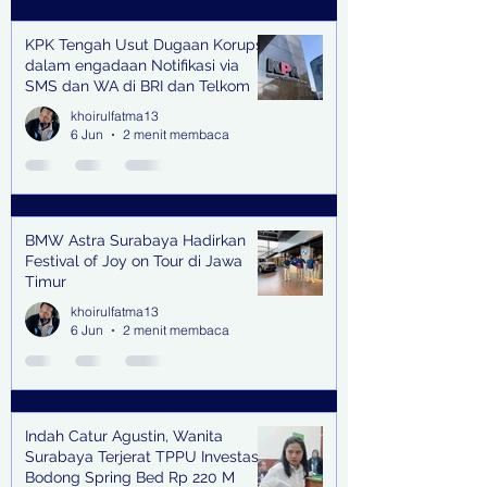
KPK Tengah Usut Dugaan Korupsi
dalam engadaan Notifikasi via
SMS dan WA di BRI dan Telkom
khoirulfatma13
6 Jun
2 menit membaca
BMW Astra Surabaya Hadirkan
Festival of Joy on Tour di Jawa
Timur
khoirulfatma13
6 Jun
2 menit membaca
Indah Catur Agustin, Wanita
Surabaya Terjerat TPPU Investasi
Bodong Spring Bed Rp 220 M