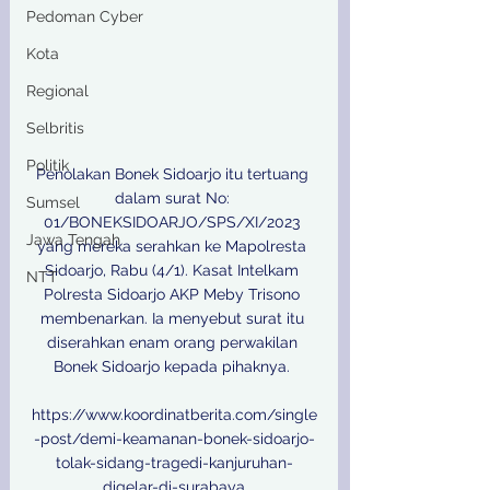
Pedoman Cyber
Kota
Regional
Selbritis
Politik
Penolakan Bonek Sidoarjo itu tertuang 
dalam surat No: 
Sumsel
01/BONEKSIDOARJO/SPS/XI/2023 
Jawa Tengah
yang mereka serahkan ke Mapolresta 
Sidoarjo, Rabu (4/1). Kasat Intelkam 
NTT
Polresta Sidoarjo AKP Meby Trisono 
membenarkan. Ia menyebut surat itu 
diserahkan enam orang perwakilan 
Bonek Sidoarjo kepada pihaknya. 

https://www.koordinatberita.com/single
-post/demi-keamanan-bonek-sidoarjo-
tolak-sidang-tragedi-kanjuruhan-
digelar-di-surabaya