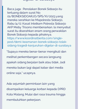
Baca juga : Penolakan Bonek Sidoarjo itu 
tertuang dalam surat No: 
01/BONEKSIDOARJO/SPS/XI/2023 yang 
mereka serahkan ke Mapolresta Sidoarjo, 
Rabu (4/1). Kasat Intelkam Polresta Sidoarjo 
AKP Meby Trisono membenarkan. Ia menyebut 
surat itu diserahkan enam orang perwakilan 
Bonek Sidoarjo kepada pihaknya. 
https://www.koordinatberita.com/single-
post/demi-keamanan-bonek-sidoarjo-tolak-
sidang-tragedi-kanjuruhan-digelar-di-surabaya
"Supaya mereka benar-benar mengikuti dan 
melihat perkembangan secara langsung 
apakah sidang berjalan baik atau tidak. Jadi 
mereka bukan lagi dapat kabar dari media 
online saja," ucapnya. 
Ada sejumlah permintaan lain yang 
disampaikan keluarga korban kepada DPRD 
Kota Malang. Mulai dari rasa trauma hingga 
membutuhkan pekerjaan. 