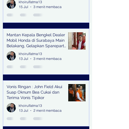
khoirulfatma13
15 Jul
3 menit membaca
Mantan Kepala Bengkel Dealer
Mobil Honda di Surabaya Main
Belakang, Gelapkan Sparepart
Senilai Rp 1,9 Miliar
khoirulfatma13
13 Jul
3 menit membaca
Vonis Ringan : John Field Akui
Suap Oknum Bea Cukai dan
Terima Vonis Tipikor
khoirulfatma13
13 Jul
2 menit membaca