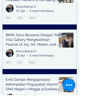
Trenggalek
khoirulfatma13
27 Apr
4 menit membaca
BMW Astra Bersama Dengan Teh
Villa Gallery Menghadirkan
Festival of Joy: Art, Motion, and
Scent
khoirulfatma13
25 Apr
3 menit membaca
Emil Dardak Mengapresiasi
kekompakan Paguyuban Alumni
SMA Negeri 1 Hingga 9 Surabaya
(Pasmanbaya) dalam Kegiatan
khoirulfatma13
Halal Bihalal
23 Apr
2 menit membaca