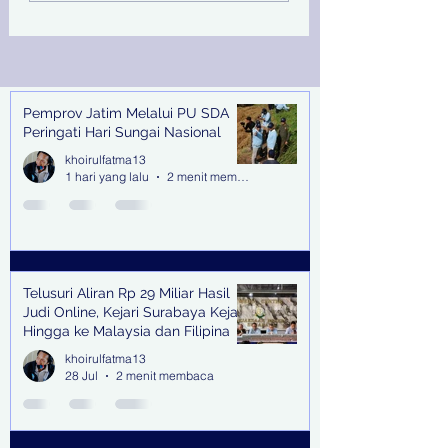
Online, Kejari
Kejari Tanjung P
Surabaya Kejar Hingga
Terbitkan DPO
ke Malaysia dan
Filipina
Pemprov Jatim Melalui PU SDA
Recent Posts
Peringati Hari Sungai Nasional
khoirulfatma13
1 hari yang lalu
2 menit membaca
Telusuri Aliran Rp 29 Miliar Hasil
Judi Online, Kejari Surabaya Kejar
Hingga ke Malaysia dan Filipina
khoirulfatma13
28 Jul
2 menit membaca