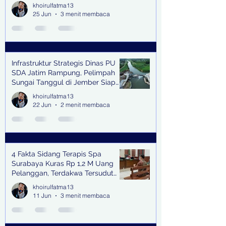
khoirulfatma13
25 Jun
3 menit membaca
Infrastruktur Strategis Dinas PU
SDA Jatim Rampung, Pelimpah
Sungai Tanggul di Jember Siap
Bangkitkan Swasembada Pangan
khoirulfatma13
dan Pengendali Banjir
22 Jun
2 menit membaca
4 Fakta Sidang Terapis Spa
Surabaya Kuras Rp 1,2 M Uang
Pelanggan, Terdakwa Tersudut
oleh Keterangan Saksi Kunci
khoirulfatma13
11 Jun
3 menit membaca