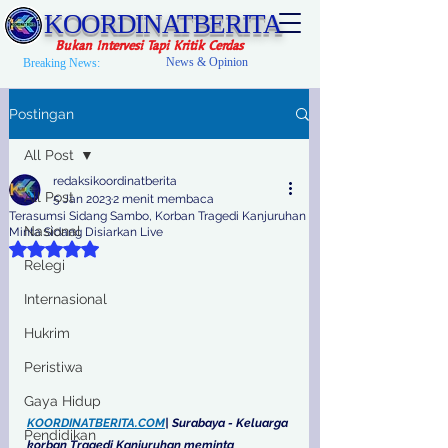
KOORDINATBERITA
Bukan Intervesi Tapi Kritik Cerdas
News & Opinion
Breaking News:
Postingan
All Post
redaksikoordinatberita
All Post
5 Jan 2023
2 menit membaca
Terasumsi Sidang Sambo, Korban Tragedi Kanjuruhan
Nasional
Minta Sidang Disiarkan Live
Dinilai NaN dari 5 bintang.
Relegi
Internasional
Hukrim
Peristiwa
Gaya Hidup
KOORDINATBERITA.COM
| Surabaya - Keluarga 
Pendidikan
korban Tragedi Kanjuruhan meminta 