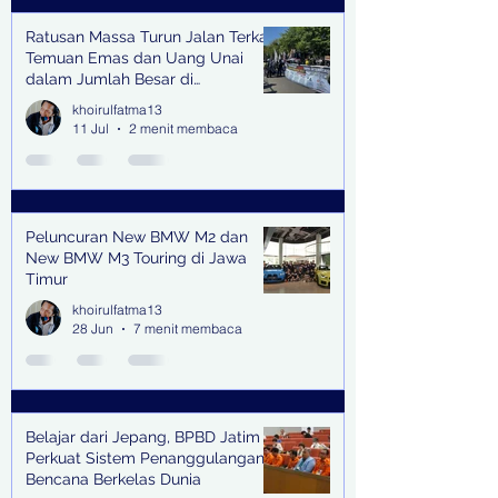
Ratusan Massa Turun Jalan Terkait
Temuan Emas dan Uang Unai
dalam Jumlah Besar di
Lingkungan Jampidsus Kejaksaan
khoirulfatma13
Agung RI di Jakarta
11 Jul
2 menit membaca
Peluncuran New BMW M2 dan
New BMW M3 Touring di Jawa
Timur
khoirulfatma13
28 Jun
7 menit membaca
Belajar dari Jepang, BPBD Jatim
Perkuat Sistem Penanggulangan
Bencana Berkelas Dunia