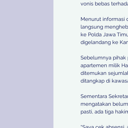
vonis bebas terhada
Menurut informasi 
langsung mengheboh
ke Polda Jawa Timu
digelandang ke Kant
Sebelumnya pihak 
apartemen milik Ha
ditemukan sejumlah
ditangkap di kawasa
Sementara Sekretar
mengatakan belum 
pasti, ada tiga hak
“Saya cek absensi, 