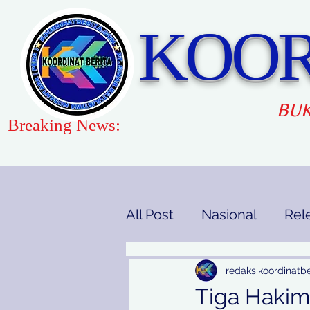
KOOR
BUK
Breaking News:
All Post
Nasional
Rel
Gaya Hidup
Pendidi
redaksikoordinatbe
Tiga Hakim