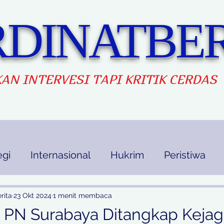
DINATBER
AN INTERVES
I TAPI KRITIK CERDAS
egi
Internasional
Hukrim
Peristiwa
kan
Ekbis
Opini
Indek Berita
rita
23 Okt 2024
1 menit membaca
 PN Surabaya Ditangkap Keja