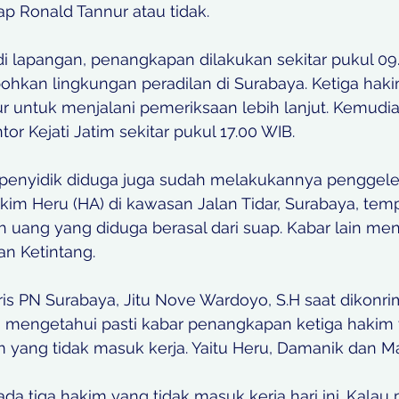
p Ronald Tannur atau tidak. 
di lapangan, penangkapan dilakukan sekitar pukul 09
kan lingkungan peradilan di Surabaya. Ketiga hakim
r untuk menjalani pemeriksaan lebih lanjut. Kemudia
or Kejati Jatim sekitar pukul 17.00 WIB. 
penyidik diduga juga sudah melakukannya penggele
kim Heru (HA) di kawasan Jalan Tidar, Surabaya, tem
 uang yang diduga berasal dari suap. Kabar lain me
n Ketintang. 
is PN Surabaya, Jitu Nove Wardoyo, S.H saat dikonri
mengetahui pasti kabar penangkapan ketiga hakim t
im yang tidak masuk kerja. Yaitu Heru, Damanik dan M
ada tiga hakim yang tidak masuk kerja hari ini. Kalau 