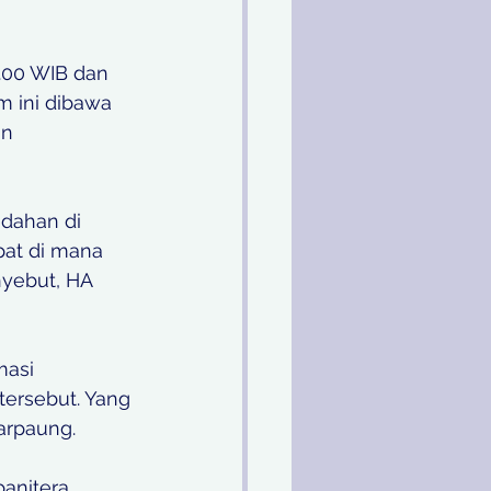
.00 WIB dan 
 ini dibawa 
n 
dahan di 
pat di mana 
nyebut, HA 
masi 
ersebut. Yang 
arpaung. 
panitera 