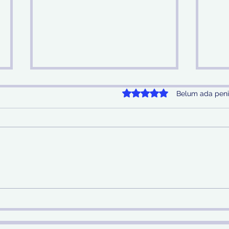
Dinilai 0 dari 5 bintang.
Belum ada peni
Sinergi Bea Cukai dan
Pem
Satgaspam Lanudal
SDA 
Juanda Gagalkan
Nas
Penyelundupan Narkotika
di Bandara Juanda