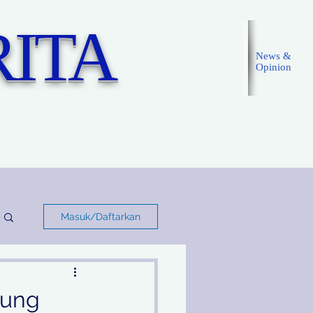
ITA
News &
Opinion
Masuk
Masuk/Daftarkan
gung