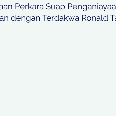
an Perkara Suap Penganiayaa
Blog
Your Community
News
n dengan Terdakwa Ronald T
ent
Kriminal
Ekbis
bintang.
a
Pedoman Cyber
Kota
Regional
umsel
Jawa Tengah
NTT