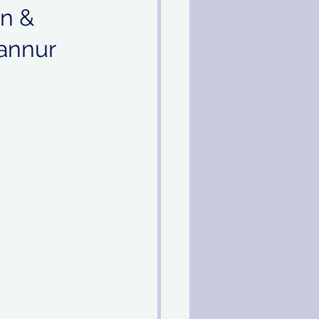
n &
annur