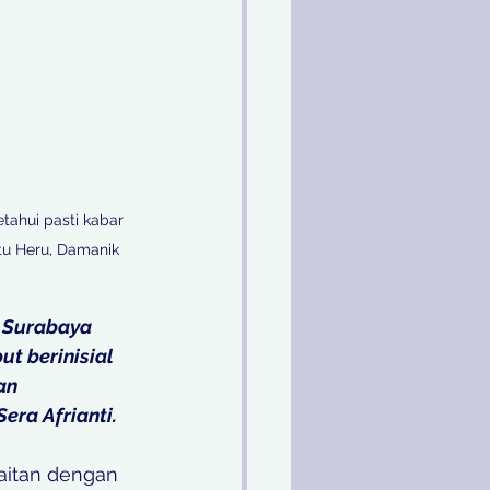
ahui pasti kabar 
tu Heru, Damanik 
) Surabaya 
t berinisial 
an 
ra Afrianti.
aitan dengan 