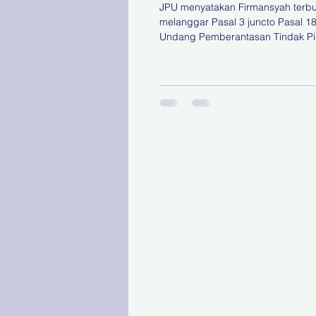
Tanjung Perak
JPU menyatakan Firmansyah terbu
melanggar Pasal 3 juncto Pasal 1
Undang Pemberantasan Tindak P
Korupsi. Dasar pembebanan pida
tambahan uang pengganti tersebu
mengacu pada Peraturan Mahka
(Perma) Nomor 5 Tahun 2014 tent
Tambahan Uang Pengganti dalam
Pidana Korupsi. KOORDINATBERI
Surabaya - Mantan Direktur Utama
Pelayaran Barat Surabaya (APBS)
Firmansyah dituntut membayar ua
pengganti sebesar Rp83 miliar da