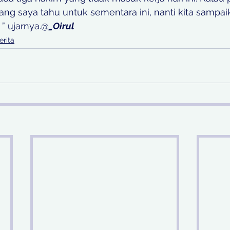
ng saya tahu untuk sementara ini, nanti kita sampai
” ujarnya.@
_Oirul
erita