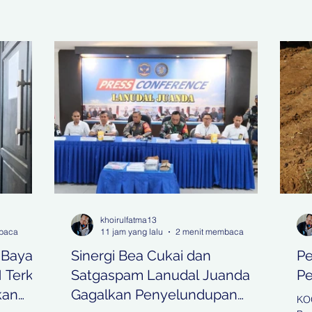
khoirulfatma13
baca
11 jam yang lalu
2 menit membaca
 Bayar
Sinergi Bea Cukai dan
Pe
Terkait
Satgaspam Lanudal Juanda
Pe
kan
Gagalkan Penyelundupan
KO