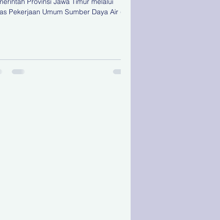
erintah Provinsi Jawa Timur melalui
as Pekerjaan Umum Sumber Daya Air (PU
) memperingati Hari Sungai Nasional
hun 2026 dengan menggelar Apel
ingatan Hari Sungai Nasional yang
usatkan di Bakorwil Pamekasan, Kamis
/7/2026). Kegiatan yang diikuti sekitar 400
erta tersebut dilanjutkan dengan aksi
sih-bersih serta normalisasi Sungai
ang yang melibatkan Dinas PU SDA
vinsi Jawa Timur, dinas terkait di
gkungan Pemer