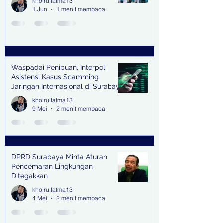
khoirulfatma13
1 Jun
1 menit membaca
Waspadai Penipuan, Interpol
Asistensi Kasus Scamming
Jaringan Internasional di Surabaya
khoirulfatma13
9 Mei
2 menit membaca
DPRD Surabaya Minta Aturan
Pencemaran Lingkungan
Ditegakkan
khoirulfatma13
4 Mei
2 menit membaca