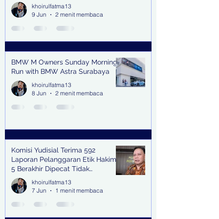
Jalan
khoirulfatma13
9 Jun
2 menit membaca
BMW M Owners Sunday Morning
Run with BMW Astra Surabaya
khoirulfatma13
8 Jun
2 menit membaca
Komisi Yudisial Terima 592
Laporan Pelanggaran Etik Hakim,
5 Berakhir Dipecat Tidak
Terhormat
khoirulfatma13
7 Jun
1 menit membaca