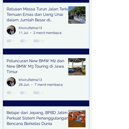
Ratusan Massa Turun Jalan Terkait
Temuan Emas dan Uang Unai
dalam Jumlah Besar di
Lingkungan Jampidsus Kejaksaan
khoirulfatma13
Agung RI di Jakarta
11 Jul
2 menit membaca
Peluncuran New BMW M2 dan
New BMW M3 Touring di Jawa
Timur
khoirulfatma13
28 Jun
7 menit membaca
Belajar dari Jepang, BPBD Jatim
Perkuat Sistem Penanggulangan
Bencana Berkelas Dunia