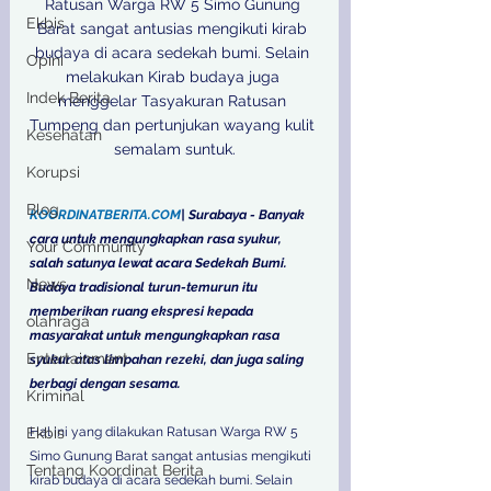
Ratusan Warga RW 5 Simo Gunung 
Ekbis
Barat sangat antusias mengikuti kirab 
budaya di acara sedekah bumi. Selain 
Opini
melakukan Kirab budaya juga 
Indek Berita
menggelar Tasyakuran Ratusan 
Tumpeng dan pertunjukan wayang kulit 
Kesehatan
semalam suntuk.

Korupsi
Blog
KOORDINATBERITA.COM
| Surabaya - Banyak 
cara untuk mengungkapkan rasa syukur, 
Your Community
salah satunya lewat acara Sedekah Bumi. 
News
Budaya tradisional turun-temurun itu 
memberikan ruang ekspresi kepada 
olahraga
masyarakat untuk mengungkapkan rasa 
Entertainment
syukur atas limpahan rezeki, dan juga saling 
berbagi dengan sesama.
Kriminal
Ekbis
Hal ini yang dilakukan Ratusan Warga RW 5 
Simo Gunung Barat sangat antusias mengikuti 
Tentang Koordinat Berita
kirab budaya di acara sedekah bumi. Selain 