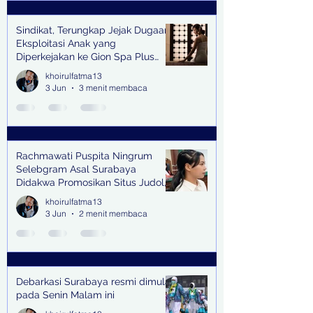
Sindikat, Terungkap Jejak Dugaan
Eksploitasi Anak yang
Diperkejakan ke Gion Spa Plus
and Pub Surabaya,
khoirulfatma13
3 Jun
3 menit membaca
Rachmawati Puspita Ningrum
Selebgram Asal Surabaya
Didakwa Promosikan Situs Judol,
Raup Rp2 Juta dari Tiga Kali
khoirulfatma13
Endorse
3 Jun
2 menit membaca
Debarkasi Surabaya resmi dimulai
pada Senin Malam ini