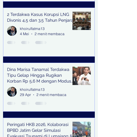
2 Terdakwa Kasus Korupsi LNG
Divonis 4,5 dan 3,5 Tahun Penjara
khoirulfatma13
4 Mei
2 menit membaca
Dina Marisa Tanamal Terdakwa
Tipu Gelap Hingga Rugikan
Korban Rp 5,6 M dengan Modus
Kerja Sama Impor Bodong
khoirulfatma13
29 Apr
2 menit membaca
Peringati HKB 2026, Kolaborasi
BPBD Jatim Gelar Simulasi
Evakuasi Tsunami di Lumajang &