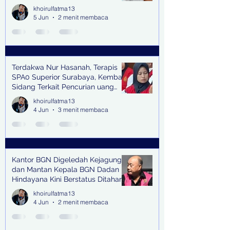
khoirulfatma13
5 Jun
2 menit membaca
Terdakwa Nur Hasanah, Terapis
SPA0 Superior Surabaya, Kembali
Sidang Terkait Pencurian uang
senilai Rp1,285 M di PN Surabaya
khoirulfatma13
4 Jun
3 menit membaca
Kantor BGN Digeledah Kejagung
dan Mantan Kepala BGN Dadan
Hindayana Kini Berstatus Ditahan
khoirulfatma13
4 Jun
2 menit membaca