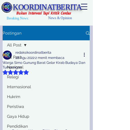
KOORDINATBERITA
Bukan Intervesi Tapi Kritik Cerdas
News & Opinion
Breaking News:
Postingan
All Post
redaksikoordinatberita
All Post
28 Agu 2022
2 menit membaca
Warga Simo Gunung Barat Gelar Kirab Budaya Dan
Nasional
Tumpengan
Dinilai NaN dari 5 bintang.
Relegi
Internasional
Hukrim
Peristiwa
Gaya Hidup
Pendidikan