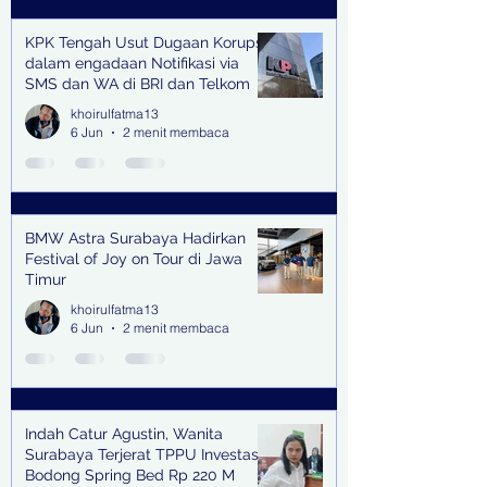
KPK Tengah Usut Dugaan Korupsi
dalam engadaan Notifikasi via
SMS dan WA di BRI dan Telkom
khoirulfatma13
6 Jun
2 menit membaca
BMW Astra Surabaya Hadirkan
Festival of Joy on Tour di Jawa
Timur
khoirulfatma13
6 Jun
2 menit membaca
Indah Catur Agustin, Wanita
Surabaya Terjerat TPPU Investasi
Bodong Spring Bed Rp 220 M