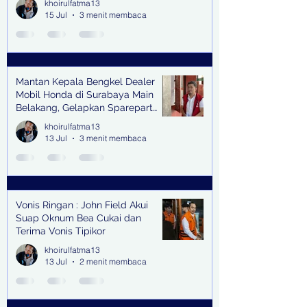
khoirulfatma13
15 Jul
3 menit membaca
Mantan Kepala Bengkel Dealer
Mobil Honda di Surabaya Main
Belakang, Gelapkan Sparepart
Senilai Rp 1,9 Miliar
khoirulfatma13
13 Jul
3 menit membaca
Vonis Ringan : John Field Akui
Suap Oknum Bea Cukai dan
Terima Vonis Tipikor
khoirulfatma13
13 Jul
2 menit membaca