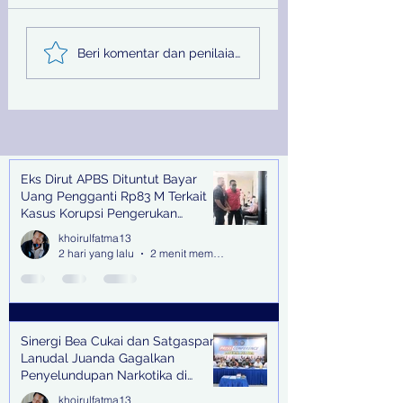
Sinergi Bea Cukai dan
Pemprov Jatim
Beri komentar dan penilaian...
Satgaspam Lanudal
Melalui PU SDA
Juanda Gagalkan
Peringati Hari Su
Penyelundupan
Nasional
Narkotika di Bandara
Juanda
Eks Dirut APBS Dituntut Bayar
Recent Posts
Uang Pengganti Rp83 M Terkait
Kasus Korupsi Pengerukan
Tanjung Perak
khoirulfatma13
2 hari yang lalu
2 menit membaca
Sinergi Bea Cukai dan Satgaspam
Lanudal Juanda Gagalkan
Penyelundupan Narkotika di
Bandara Juanda
khoirulfatma13