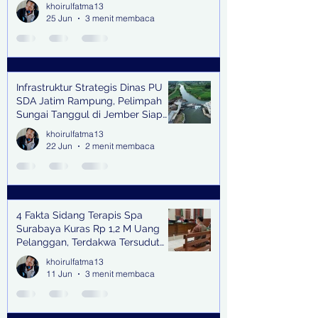
khoirulfatma13
25 Jun
3 menit membaca
Infrastruktur Strategis Dinas PU
SDA Jatim Rampung, Pelimpah
Sungai Tanggul di Jember Siap
Bangkitkan Swasembada Pangan
khoirulfatma13
dan Pengendali Banjir
22 Jun
2 menit membaca
4 Fakta Sidang Terapis Spa
Surabaya Kuras Rp 1,2 M Uang
Pelanggan, Terdakwa Tersudut
oleh Keterangan Saksi Kunci
khoirulfatma13
11 Jun
3 menit membaca