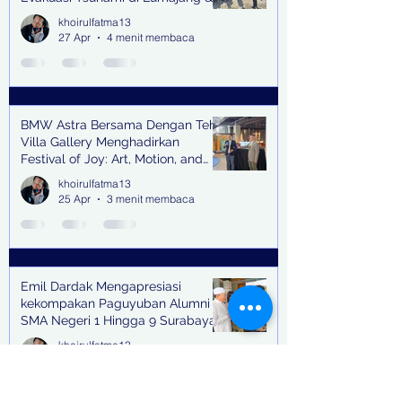
Trenggalek
khoirulfatma13
27 Apr
4 menit membaca
BMW Astra Bersama Dengan Teh
Villa Gallery Menghadirkan
Festival of Joy: Art, Motion, and
Scent
khoirulfatma13
25 Apr
3 menit membaca
Emil Dardak Mengapresiasi
kekompakan Paguyuban Alumni
SMA Negeri 1 Hingga 9 Surabaya
(Pasmanbaya) dalam Kegiatan
khoirulfatma13
Halal Bihalal
23 Apr
2 menit membaca