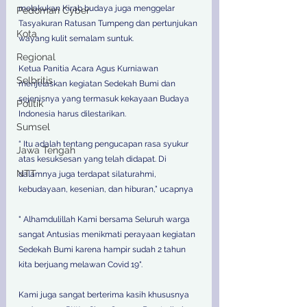
melakukan Kirab budaya juga menggelar 
Pedoman Cyber
Tasyakuran Ratusan Tumpeng dan pertunjukan 
Kota
wayang kulit semalam suntuk.
Regional
Ketua Panitia Acara Agus Kurniawan 
Selbritis
menjelaskan kegiatan Sedekah Bumi dan 
sejenisnya yang termasuk kekayaan Budaya 
Politik
Indonesia harus dilestarikan.
Sumsel
“ Itu adalah tentang pengucapan rasa syukur 
Jawa Tengah
atas kesuksesan yang telah didapat. Di 
NTT
dalamnya juga terdapat silaturahmi, 
kebudayaan, kesenian, dan hiburan,” ucapnya 
" Alhamdulillah Kami bersama Seluruh warga 
sangat Antusias menikmati perayaan kegiatan 
Sedekah Bumi karena hampir sudah 2 tahun 
kita berjuang melawan Covid 19".
Kami juga sangat berterima kasih khususnya  