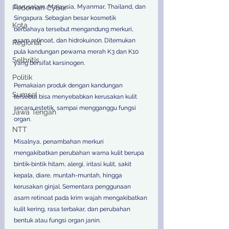
Darusalam, Malaysia, Myanmar, Thailand, dan 
Pedoman Cyber
Singapura. Sebagian besar kosmetik 
Kota
berbahaya tersebut mengandung merkuri, 
asam retinoat, dan hidrokuinon. Ditemukan 
Regional
pula kandungan pewarna merah K3 dan K10 
Selbritis
yang bersifat karsinogen.
Politik
Pemakaian produk dengan kandungan 
Sumsel
tersebut bisa menyebabkan kerusakan kulit 
secara estetik, sampai mengganggu fungsi 
Jawa Tengah
organ.
NTT
Misalnya, penambahan merkuri 
mengakibatkan perubahan warna kulit berupa 
bintik-bintik hitam, alergi, iritasi kulit, sakit 
kepala, diare, muntah-muntah, hingga 
kerusakan ginjal. Sementara penggunaan 
asam retinoat pada krim wajah mengakibatkan 
kulit kering, rasa terbakar, dan perubahan 
bentuk atau fungsi organ janin.