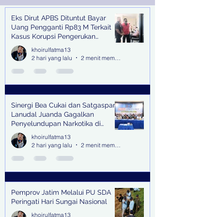
Eks Dirut APBS Dituntut Bayar
Recent Posts
Uang Pengganti Rp83 M Terkait
Kasus Korupsi Pengerukan
Tanjung Perak
khoirulfatma13
2 hari yang lalu
2 menit membaca
Sinergi Bea Cukai dan Satgaspam
Lanudal Juanda Gagalkan
Penyelundupan Narkotika di
Bandara Juanda
khoirulfatma13
2 hari yang lalu
2 menit membaca
Pemprov Jatim Melalui PU SDA
Peringati Hari Sungai Nasional
khoirulfatma13