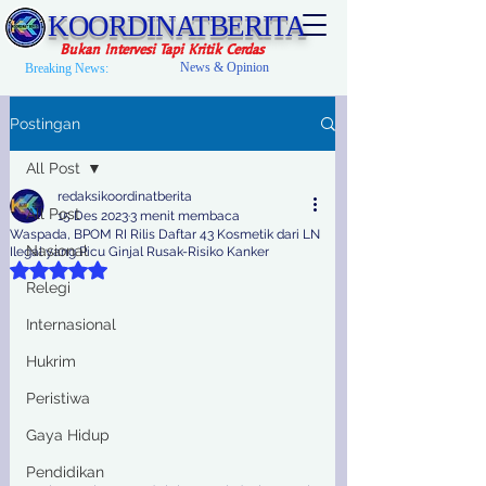
KOORDINATBERITA
Bukan Intervesi Tapi Kritik Cerdas
News & Opinion
Breaking News:
Postingan
All Post
redaksikoordinatberita
All Post
15 Des 2023
3 menit membaca
Waspada, BPOM RI Rilis Daftar 43 Kosmetik dari LN
Nasional
Ilegal yang Picu Ginjal Rusak-Risiko Kanker
Dinilai NaN dari 5 bintang.
Relegi
Internasional
Hukrim
Peristiwa
Gaya Hidup
Pendidikan