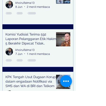
khoirulfatma13
8 Jun
2 menit membaca
Komisi Yudisial Terima 592
Laporan Pelanggaran Etik Hakim,
5 Berakhir Dipecat Tidak
Terhormat
khoirulfatma13
7 Jun
1 menit membaca
KPK Tengah Usut Dugaan Korupsi
dalam engadaan Notifikasi via
SMS dan WA di BRI dan Telkom
khoirulfatma13
6 Jun
2 menit membaca