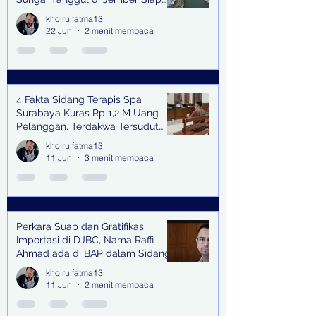
Bangkitkan Swasembada Pangan
khoirulfatma13
dan Pengendali Banjir
22 Jun
2 menit membaca
4 Fakta Sidang Terapis Spa
Surabaya Kuras Rp 1,2 M Uang
Pelanggan, Terdakwa Tersudut
oleh Keterangan Saksi Kunci
khoirulfatma13
11 Jun
3 menit membaca
Perkara Suap dan Gratifikasi
Importasi di DJBC, Nama Raffi
Ahmad ada di BAP dalam Sidang
khoirulfatma13
11 Jun
2 menit membaca