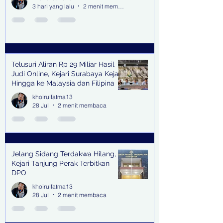
3 hari yang lalu
2 menit membaca
Telusuri Aliran Rp 29 Miliar Hasil
Judi Online, Kejari Surabaya Kejar
Hingga ke Malaysia dan Filipina
khoirulfatma13
28 Jul
2 menit membaca
Jelang Sidang Terdakwa Hilang,
Kejari Tanjung Perak Terbitkan
DPO
khoirulfatma13
28 Jul
2 menit membaca