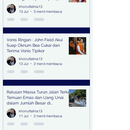
Senilai Rp 1,9 Miliar
khoirulfatma13
13 Jul
3 menit membaca
Vonis Ringan : John Field Akui
Suap Oknum Bea Cukai dan
Terima Vonis Tipikor
khoirulfatma13
13 Jul
2 menit membaca
Ratusan Massa Turun Jalan Terkait
Temuan Emas dan Uang Unai
dalam Jumlah Besar di
Lingkungan Jampidsus Kejaksaan
khoirulfatma13
Agung RI di Jakarta
11 Jul
2 menit membaca