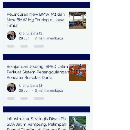
Peluncuran New BMW M2 dan
New BMW M3 Touring di Jawa
Timur
khoirulfatma13
28 Jun
7 menit membaca
Belajar dari Jepang, BPBD Jatim
Perkuat Sistem Penanggulangan
Bencana Berkelas Dunia
khoirulfatma13
25 Jun
3 menit membaca
Infrastruktur Strategis Dinas PU
SDA Jatim Rampung, Pelimpah
Sungai Tanggul di Jember Siap