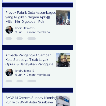
Proyek Pabrik Gula Assembagoes
yang Rugikan Negara Rp645
Miliar, Kini Digeledah Polri
khoirulfatma13
9 Jun
2 menit membaca
Armada Pengangkut Sampah
Kota Surabaya Tidak Layak
Oprasi & Bahayakan Pengguna
Jalan
khoirulfatma13
9 Jun
2 menit membaca
BMW M Owners Sunday Morning
Run with BMW Astra Surabaya