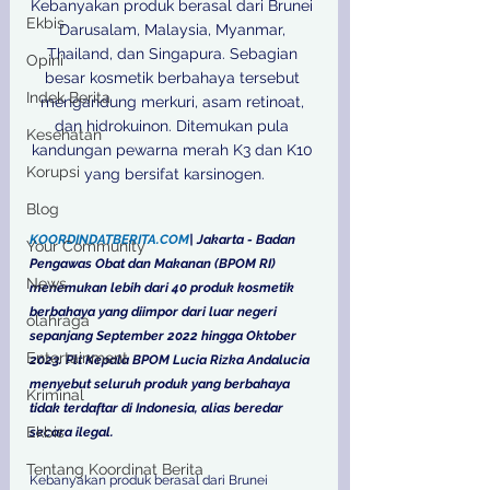
Kebanyakan produk berasal dari Brunei 
Ekbis
Darusalam, Malaysia, Myanmar, 
Thailand, dan Singapura. Sebagian 
Opini
besar kosmetik berbahaya tersebut 
Indek Berita
mengandung merkuri, asam retinoat, 
dan hidrokuinon. Ditemukan pula 
Kesehatan
kandungan pewarna merah K3 dan K10 
Korupsi
yang bersifat karsinogen.

Blog
KOORDINDATBERITA.COM
| Jakarta - Badan 
Your Community
Pengawas Obat dan Makanan (BPOM RI) 
News
menemukan lebih dari 40 produk kosmetik 
berbahaya yang diimpor dari luar negeri 
olahraga
sepanjang September 2022 hingga Oktober 
Entertainment
2023. Plt Kepala BPOM Lucia Rizka Andalucia 
menyebut seluruh produk yang berbahaya 
Kriminal
tidak terdaftar di Indonesia, alias beredar 
Ekbis
secara ilegal.
Tentang Koordinat Berita
Kebanyakan produk berasal dari Brunei 