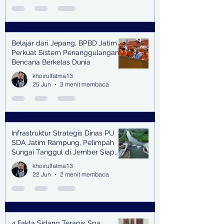
Belajar dari Jepang, BPBD Jatim
Perkuat Sistem Penanggulangan
Bencana Berkelas Dunia
khoirulfatma13
25 Jun
3 menit membaca
Infrastruktur Strategis Dinas PU
SDA Jatim Rampung, Pelimpah
Sungai Tanggul di Jember Siap
Bangkitkan Swasembada Pangan
khoirulfatma13
dan Pengendali Banjir
22 Jun
2 menit membaca
4 Fakta Sidang Terapis Spa