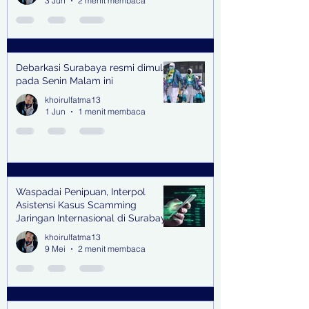
3 Jun
2 menit membaca
Debarkasi Surabaya resmi dimulai
pada Senin Malam ini
khoirulfatma13
1 Jun
1 menit membaca
Waspadai Penipuan, Interpol
Asistensi Kasus Scamming
Jaringan Internasional di Surabaya
khoirulfatma13
9 Mei
2 menit membaca