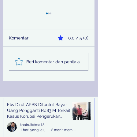
Komentar
0.0 / 5 (0)
Sinergi Bea Cukai dan
Pemprov Jatim
Beri komentar dan penilaian...
Satgaspam Lanudal
Melalui PU SDA
Juanda Gagalkan
Peringati Hari Su
Penyelundupan
Nasional
Narkotika di Bandara
Juanda
Eks Dirut APBS Dituntut Bayar
Recent Posts
Uang Pengganti Rp83 M Terkait
Kasus Korupsi Pengerukan
Tanjung Perak
khoirulfatma13
1 hari yang lalu
2 menit membaca