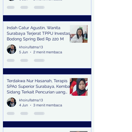
Indah Catur Agustin, Wanita
Surabaya Terjerat TPPU Investasi
Bodong Spring Bed Rp 220 M
khoirulfatma13
5 Jun
2 menit membaca
Terdakwa Nur Hasanah, Terapis
SPA0 Superior Surabaya, Kembali
Sidang Terkait Pencurian uang
senilai Rp1,285 M di PN Surabaya
khoirulfatma13
4 Jun
3 menit membaca