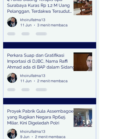
Surabaya Kuras Rp 1,2 M Uang
Pelanggan, Terdakwa Tersudut
oleh Keterangan Saksi Kunci
khoirulfatma13
11 Jun
3 menit membaca
Perkara Suap dan Gratifikasi
Importasi di DJBC, Nama Raffi
Ahmad ada di BAP dalam Sidang
khoirulfatma13
11 Jun
2 menit membaca
Proyek Pabrik Gula Assembagoes
yang Rugikan Negara Rp645
Miliar, Kini Digeledah Polri
khoirulfatma13
9 Jun
2 menit membaca