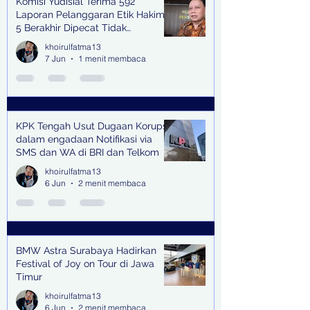
Komisi Yudisial Terima 592
Laporan Pelanggaran Etik Hakim,
5 Berakhir Dipecat Tidak
Terhormat
khoirulfatma13
7 Jun
1 menit membaca
KPK Tengah Usut Dugaan Korupsi
dalam engadaan Notifikasi via
SMS dan WA di BRI dan Telkom
khoirulfatma13
6 Jun
2 menit membaca
BMW Astra Surabaya Hadirkan
Festival of Joy on Tour di Jawa
Timur
khoirulfatma13
6 Jun
2 menit membaca