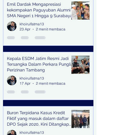
Emil Dardak Mengapresiasi
kekompakan Paguyuban Alumni
SMA Negeri 1 Hingga 9 Surabaya
(Pasmanbaya) dalam Kegiatan
khoirulfatma13
Halal Bihalal
23 Apr
2 menit membaca
Kepala ESDM Jatim Resmi Jadi
Tersangka Dalam Perkara Pungli
Perizinan Tambang
khoirulfatma13
17 Apr
2 menit membaca
Buron Terpidana Kasus Kredit
Fiktif yang masuk dalam daftar
DPO Sejak 2020, Kini Ditangkap
Kejari Surabaya
khoirulfatma13