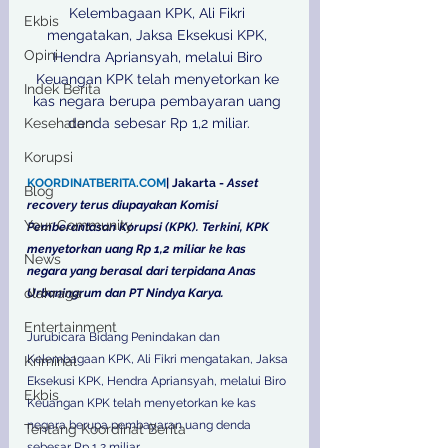
Kelembagaan KPK, Ali Fikri 
Ekbis
mengatakan, Jaksa Eksekusi KPK, 
Opini
Hendra Apriansyah, melalui Biro 
Keuangan KPK telah menyetorkan ke 
Indek Berita
kas negara berupa pembayaran uang 
Kesehatan
denda sebesar Rp 1,2 miliar.

Korupsi
KOORDINATBERITA.COM
| Jakarta - 
Asset 
Blog
recovery terus diupayakan Komisi 
Your Community
Pemberantasan Korupsi (KPK). Terkini, KPK 
menyetorkan uang Rp 1,2 miliar ke kas 
News
negara yang berasal dari terpidana Anas 
olahraga
Urbaningrum dan PT Nindya Karya.
Entertainment
Jurubicara Bidang Penindakan dan 
Kelembagaan KPK, Ali Fikri mengatakan, Jaksa 
Kriminal
Eksekusi KPK, Hendra Apriansyah, melalui Biro 
Ekbis
Keuangan KPK telah menyetorkan ke kas 
negara berupa pembayaran uang denda 
Tentang Koordinat Berita
sebesar Rp 1,2 miliar. 