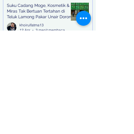
Suku Cadang Moge, Kosmetik &
Miras Tak Bertuan Tertahan di
Teluk Lamong Pakar Unair Dorong
Bea Cukai Kejar Big Bos Impor
khoirulfatma13
Ilegal
12 Apr
3 menit membaca
"Kasus Pemerasan" Peran Sentral
Ajudan Bupati Tulungagung, Tagih
Setoran Hingga 3 Kali Seminggu
khoirulfatma13
12 Apr
2 menit membaca
Bupati Tulungagung terjaring OTT,
12 pejabat ikut diboyong ke
Surabaya dengan Bus
khoirulfatma13