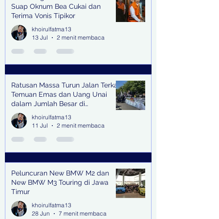
Suap Oknum Bea Cukai dan
Terima Vonis Tipikor
khoirulfatma13
13 Jul
2 menit membaca
Ratusan Massa Turun Jalan Terkait
Temuan Emas dan Uang Unai
dalam Jumlah Besar di
Lingkungan Jampidsus Kejaksaan
khoirulfatma13
Agung RI di Jakarta
11 Jul
2 menit membaca
Peluncuran New BMW M2 dan
New BMW M3 Touring di Jawa
Timur
khoirulfatma13
28 Jun
7 menit membaca