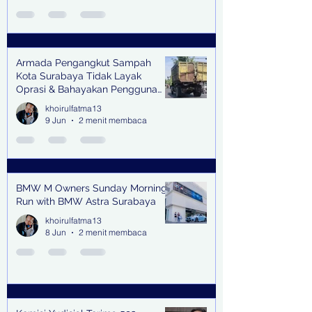
Armada Pengangkut Sampah
Kota Surabaya Tidak Layak
Oprasi & Bahayakan Pengguna
Jalan
khoirulfatma13
9 Jun
2 menit membaca
BMW M Owners Sunday Morning
Run with BMW Astra Surabaya
khoirulfatma13
8 Jun
2 menit membaca