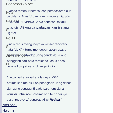
Pedoman Cyber
"Denda tersebut berasal dari pembayaran dua 
Kota
terpidana. Anas Urbaningrum sebesar Rp 300 
Regional
juta, dan PT Nindya Karya sebesar Rp 900 
juta," ujar Ali kepada wartawan, Kamis siang 
Selbritis
(13/10). 
Politik
Untuk terus mengupayakan asset recovery, 
Sumsel
kata Ali, KPK terus mengoptimalkan upaya 
Jawa Tengah
penagihan terhadap uang denda dan uang 
pengganti dari para terpidana kasus tindak 
NTT
pidana korupsi yang ditangani KPK. 
"Untuk perkara-perkara lainnya, KPK 
optimalkan melakukan penagihan uang denda 
dan uang pengganti pada para terpidana 
korupsi untuk memaksimalkan tercapainya 
asset recovery," pungkas Ali.@
_Redaksi
Nasional
Hukrim