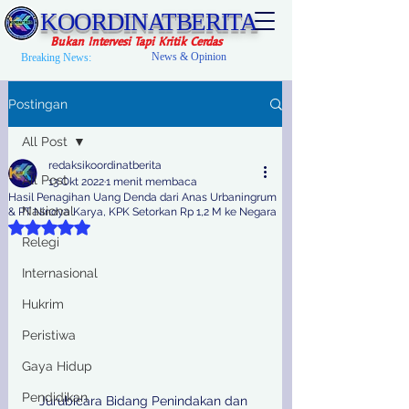
KOORDINATBERITA
Bukan Intervesi Tapi Kritik Cerdas
News & Opinion
Breaking News:
Postingan
All Post
redaksikoordinatberita
All Post
13 Okt 2022
1 menit membaca
Hasil Penagihan Uang Denda dari Anas Urbaningrum
Nasional
& PT Nindya Karya, KPK Setorkan Rp 1,2 M ke Negara
Dinilai NaN dari 5 bintang.
Relegi
Internasional
Hukrim
Peristiwa
Gaya Hidup
Pendidikan
Jurubicara Bidang Penindakan dan 