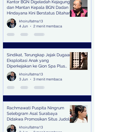
Kantor BGN Digeledah Kejagung
dan Mantan Kepala BGN Dadan
Hindayana Kini Berstatus Ditahan
khoirulfatma13
4 Jun
2 menit membaca
Sindikat, Terungkap Jejak Dugaan
Eksploitasi Anak yang
Diperkejakan ke Gion Spa Plus
and Pub Surabaya,
khoirulfatma13
3 Jun
3 menit membaca
Rachmawati Puspita Ningrum
Selebgram Asal Surabaya
Didakwa Promosikan Situs Judol,
Raup Rp2 Juta dari Tiga Kali
khoirulfatma13
Endorse