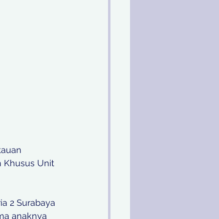
tauan 
n Khusus Unit 
ia 2 Surabaya 
ima anaknya 