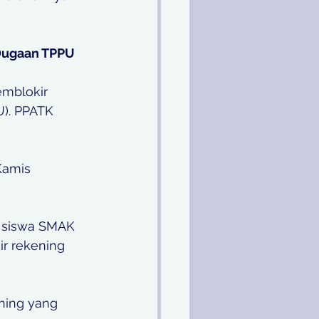
 Dugaan TPPU 
mblokir 
). PPATK 
h siswa SMAK 
r rekening 
ening yang 