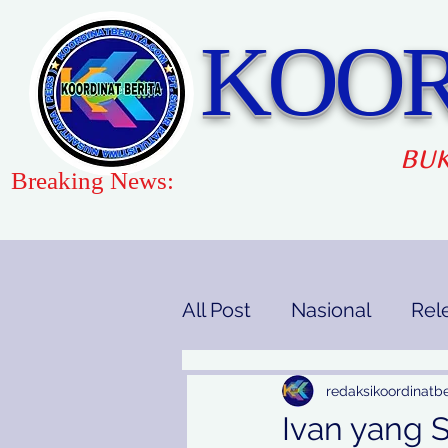
KOOR
BUK
Breaking News:
All Post
Nasional
Rel
Gaya Hidup
Pendidi
redaksikoordinatbe
Ivan yang