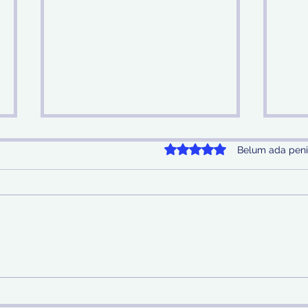
Dinilai 0 dari 5 bintang.
Belum ada peni
Sinergi Bea Cukai dan
Pem
Satgaspam Lanudal
SDA 
Juanda Gagalkan
Nas
Penyelundupan Narkotika
di Bandara Juanda