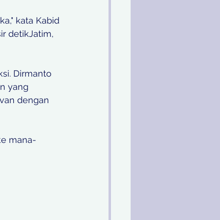
 detikJatim, 
si. Dirmanto 
n yang 
Ivan dengan 
 ke mana-