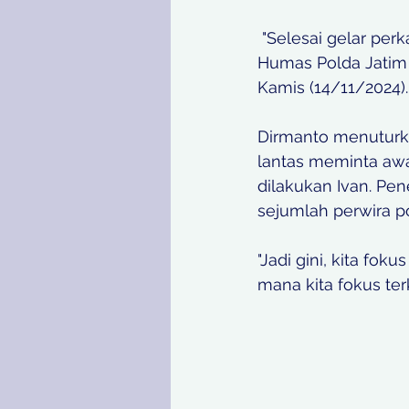
 "Selesai gelar perkara saudara I (Ivan) sudah dinyatakan sebagai tersangka," kata Kabid 
Humas Polda Jatim 
Kamis (14/11/2024).
Dirmanto menuturka
lantas meminta aw
dilakukan Ivan. Pe
sejumlah perwira pol
"Jadi gini, kita fo
mana kita fokus ter