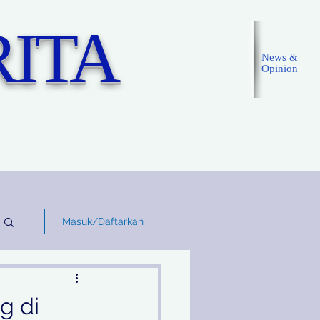
ITA
News &
Opinion
Masuk
Masuk/Daftarkan
g di