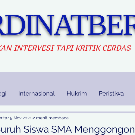
DINATBER
AN INTERVES
I TAPI KRITIK CERDAS
egi
Internasional
Hukrim
Peristiwa
kan
Ekbis
Opini
Indek Berita
rita
15 Nov 2024
2 menit membaca
 Suruh Siswa SMA Menggongon