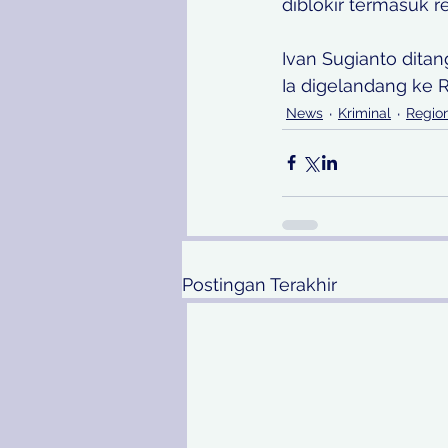
diblokir termasuk r
Ivan Sugianto dita
Ia digelandang ke 
News
Kriminal
Regio
Postingan Terakhir