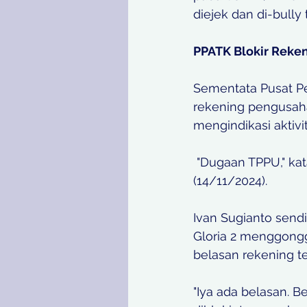
diejek dan di-bully
PPATK Blokir Reken
Sementata Pusat Pe
rekening pengusaha
mengindikasi aktivit
 "Dugaan TPPU," kata Kepala PPATK Ivan Yustiavandana saat dihubungi, Kamis 
(14/11/2024). 
Ivan Sugianto send
Gloria 2 menggongg
belasan rekening te
"Iya ada belasan. B