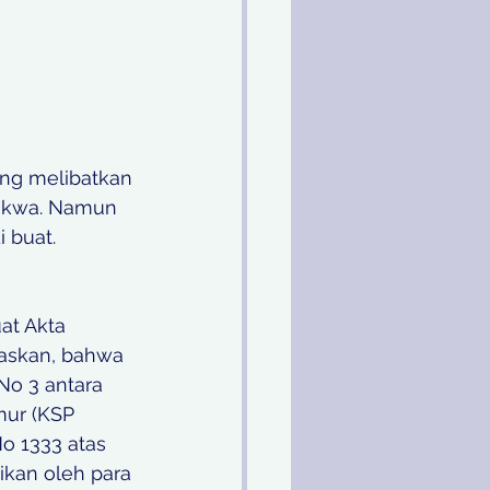
ang melibatkan 
dakwa. Namun 
 buat. 
at Akta 
laskan, bahwa 
No 3 antara 
mur (KSP 
o 1333 atas 
ikan oleh para 