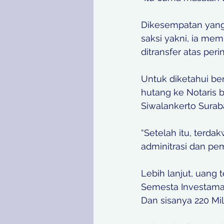
Dikesempatan yang
saksi yakni, ia me
ditransfer atas peri
Untuk diketahui b
hutang ke Notaris 
Siwalankerto Surab
“Setelah itu, terd
adminitrasi dan pem
Lebih lanjut, uang 
Semesta Investama 
Dan sisanya 220 M