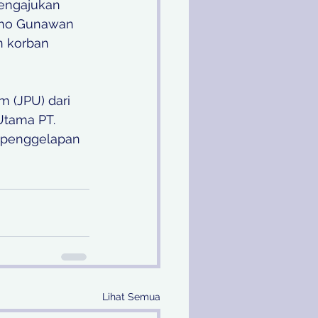
engajukan 
ono Gunawan 
n korban 
 (JPU) dari 
tama PT. 
 penggelapan 
Lihat Semua