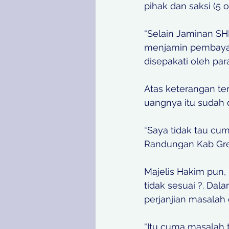
pihak dan saksi (5 
“Selain Jaminan SH
menjamin pembayaran
disepakati oleh par
Atas keterangan te
uangnya itu sudah d
“Saya tidak tau cu
Randungan Kab Gre
Majelis Hakim pun, b
tidak sesuai ?. Dal
perjanjian masalah 
“Itu cuma masalah t