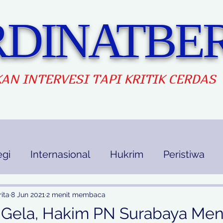
DINATBER
AN INTERVES
I TAPI KRITIK CERDAS
egi
Internasional
Hukrim
Peristiwa
kan
Ekbis
Opini
Indek Berita
ita
8 Jun 2021
2 menit membaca
 Gela, Hakim PN Surabaya Men