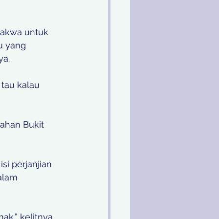
dakwa untuk 
u yang 
ya.
tau kalau 
ahan Bukit 
si perjanjian 
alam 
ak,” kelitnya.