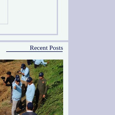
prov Jatim Melalui PU
Peringati Hari Sungai
ional
Recent Posts