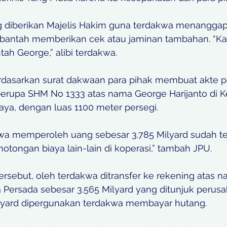
 diberikan Majelis Hakim guna terdakwa menanggap
mbantah memberikan cek atau jaminan tambahan. “K
ntah George,” alibi terdakwa.
erdasarkan surat dakwaan para pihak membuat akte 
berupa SHM No 1333 atas nama George Harijanto di K
aya, dengan luas 1100 meter persegi.
akwa memperoleh uang sebesar 3.785 Milyard sudah t
otongan biaya lain-lain di koperasi,” tambah JPU.
tersebut, oleh terdakwa ditransfer ke rekening atas 
Persada sebesar 3.565 Milyard yang ditunjuk perusa
ilyard dipergunakan terdakwa membayar hutang.