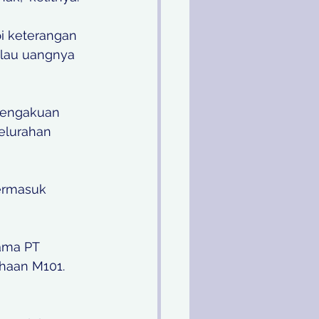
i keterangan 
alau uangnya 
pengakuan 
elurahan 
ermasuk 
nama PT 
haan M101. 