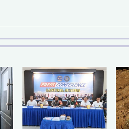
Sinergi Bea Cukai dan
Pem
Satgaspam Lanudal
SDA 
Juanda Gagalkan
Nas
Penyelundupan Narkotika
di Bandara Juanda