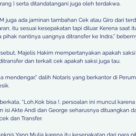
orang ) serta ditandatangani juga oleh terdakwa.
M juga ada jaminan tambahan Cek atau Giro dari ter
, itu sesuai kesepakatan tapi diluar. Kerena saat it
a pihak nantinya uangnya ditransfer ke Indra,” bebern
rsebut, Majelis Hakim mempertanyakan apakah saksi 
itransfer dan terkait cek apakah saksi juga tau.
ma mendengar,” dalih Notaris yang berkantor di Perum
sik.
erkata, “Loh,Kok bisa !, persoalan ini muncul karena i
am isi Akte Andi dan George seharusnya dituangkan d
cek dan Transfer.
eknis Yang Mulia karena itu kesepakatan dari para pih