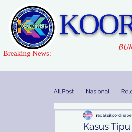
KOOR
BUK
Breaking News:
All Post
Nasional
Rel
Gaya Hidup
Pendidi
redaksikoordinaber
Kasus Tipu