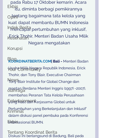
pada Rabu 17 Oktober kemarin. Acara 
Ekbis
itu, diminta berbagi pemikirannya 
tentang bagaimana tata kelola yang 
Opini
kuat dapat membantu BUMN Indonesia 
Indek Berita
mencapai pertumbuhan yang inklusif, 
Erick Thohir, Menteri Badan Usaha Milik 
Kesehatan
Negara mengatakan

Korupsi
Blog
KOORDINATBERITA.COM
| Bali - 
Menteri Badan 
Usaha Milik Negara Republik Indonesia, Erick 
Your Community
Thohir, dan Tony Blair, Executive Chairman 
News
Tony Blair Institute for Global Change dan 
mantan Perdana Menteri Inggris (1997) -2007), 
olahraga
membahas Peranan Tata Kelola Perusahaan 
Entertainment
yang Kuat dan Kerjasama Global untuk 
Pertumbuhan yang Berkelanjutan dan Inklusif' 
Kriminal
dalam diskusi panel pembuka pada Konferensi 
Ekbis
Internasional BUMN.
Tentang Koordinat Berita
Diskusi ini berlangsund di Badung, Bali pada 