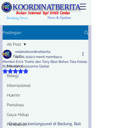
KOORDINATBERITA
Bukan Intervesi Tapi Kritik Cerdas
News & Opinion
Breaking News:
Postingan
All Post
redaksikoordinatberita
All Post
21 Okt 2022
2 menit membaca
Menteri Erick Thohir dan Tony Blair Bahas Tata Kelola
Nasional
BUMN dan Kerjasama Global
Dinilai NaN dari 5 bintang.
Relegi
Internasional
Hukrim
Peristiwa
Gaya Hidup
Diskusi ini berlangsund di Badung, Bali 
Pendidikan