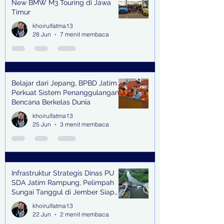
New BMW M3 Touring di Jawa
Timur
khoirulfatma13
28 Jun
7 menit membaca
Belajar dari Jepang, BPBD Jatim
Perkuat Sistem Penanggulangan
Bencana Berkelas Dunia
khoirulfatma13
25 Jun
3 menit membaca
Infrastruktur Strategis Dinas PU
SDA Jatim Rampung, Pelimpah
Sungai Tanggul di Jember Siap
Bangkitkan Swasembada Pangan
khoirulfatma13
dan Pengendali Banjir
22 Jun
2 menit membaca