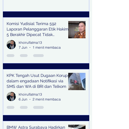
Komisi Yudisial Terima 592
Laporan Pelanggaran Etik Hakim,
5 Berakhir Dipecat Tidak
Terhormat
khoirulfatma13
7 Jun
1 menit membaca
KPK Tengah Usut Dugaan Korupsi
dalam engadaan Notifikasi via
SMS dan WA di BRI dan Telkom
khoirulfatma13
6 Jun
2 menit membaca
BMW Astra Surabaya Hadirkan