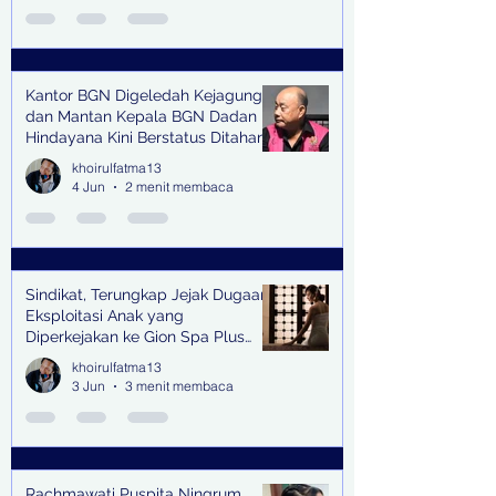
Kantor BGN Digeledah Kejagung
dan Mantan Kepala BGN Dadan
Hindayana Kini Berstatus Ditahan
khoirulfatma13
4 Jun
2 menit membaca
Sindikat, Terungkap Jejak Dugaan
Eksploitasi Anak yang
Diperkejakan ke Gion Spa Plus
and Pub Surabaya,
khoirulfatma13
3 Jun
3 menit membaca
Rachmawati Puspita Ningrum