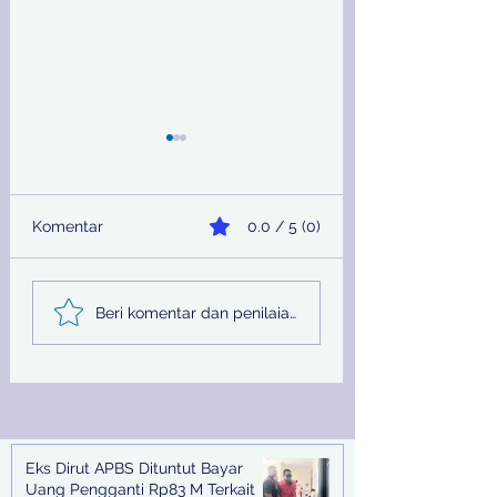
Komentar
0.0 / 5 (0)
Sinergi Bea Cukai dan
Pemprov Jatim
Beri komentar dan penilaian...
Satgaspam Lanudal
Melalui PU SDA
Juanda Gagalkan
Peringati Hari Su
Penyelundupan
Nasional
Narkotika di Bandara
Juanda
Eks Dirut APBS Dituntut Bayar
Recent Posts
Uang Pengganti Rp83 M Terkait