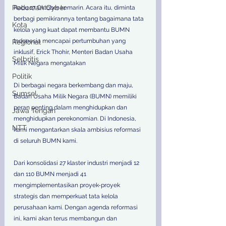
Pedoman Cyber
Rabu 17 Oktober kemarin. Acara itu, diminta 
berbagi pemikirannya tentang bagaimana tata 
Kota
kelola yang kuat dapat membantu BUMN 
Indonesia mencapai pertumbuhan yang 
Regional
inklusif, Erick Thohir, Menteri Badan Usaha 
Selbritis
Milik Negara mengatakan
Politik
Di berbagai negara berkembang dan maju, 
Sumsel
Badan Usaha Milik Negara (BUMN) memiliki 
peran penting dalam menghidupkan dan 
Jawa Tengah
menghidupkan perekonomian. Di Indonesia, 
NTT
kami mengantarkan skala ambisius reformasi 
di seluruh BUMN kami. 
Dari konsolidasi 27 klaster industri menjadi 12 
dan 110 BUMN menjadi 41 
mengimplementasikan proyek-proyek 
strategis dan memperkuat tata kelola 
perusahaan kami. Dengan agenda reformasi 
ini, kami akan terus membangun dan 