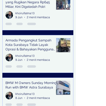
yang Rugikan Negara Rp645
Miliar, Kini Digeledah Polri
khoirulfatma13
9 Jun
2 menit membaca
Armada Pengangkut Sampah
Kota Surabaya Tidak Layak
Oprasi & Bahayakan Pengguna
Jalan
khoirulfatma13
9 Jun
2 menit membaca
BMW M Owners Sunday Morning
Run with BMW Astra Surabaya
khoirulfatma13
8 Jun
2 menit membaca