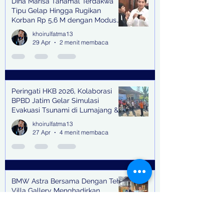
Dina Marisa Tanamal Terdakwa
Tipu Gelap Hingga Rugikan
Korban Rp 5,6 M dengan Modus
Kerja Sama Impor Bodong
khoirulfatma13
29 Apr
2 menit membaca
Peringati HKB 2026, Kolaborasi
BPBD Jatim Gelar Simulasi
Evakuasi Tsunami di Lumajang &
Trenggalek
khoirulfatma13
27 Apr
4 menit membaca
BMW Astra Bersama Dengan Teh
Villa Gallery Menghadirkan
Festival of Joy: Art, Motion, and
Scent
khoirulfatma13
25 Apr
3 menit membaca