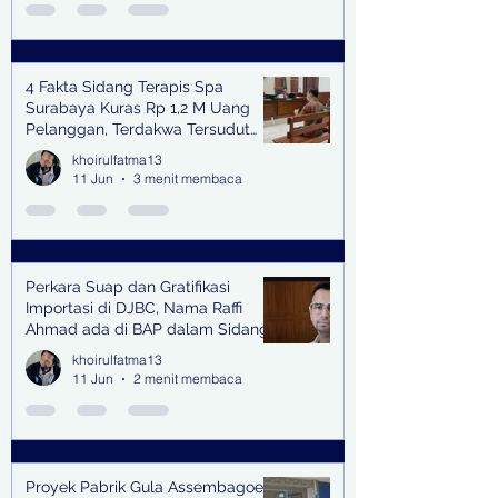
4 Fakta Sidang Terapis Spa
Surabaya Kuras Rp 1,2 M Uang
Pelanggan, Terdakwa Tersudut
oleh Keterangan Saksi Kunci
khoirulfatma13
11 Jun
3 menit membaca
Perkara Suap dan Gratifikasi
Importasi di DJBC, Nama Raffi
Ahmad ada di BAP dalam Sidang
khoirulfatma13
11 Jun
2 menit membaca
Proyek Pabrik Gula Assembagoes