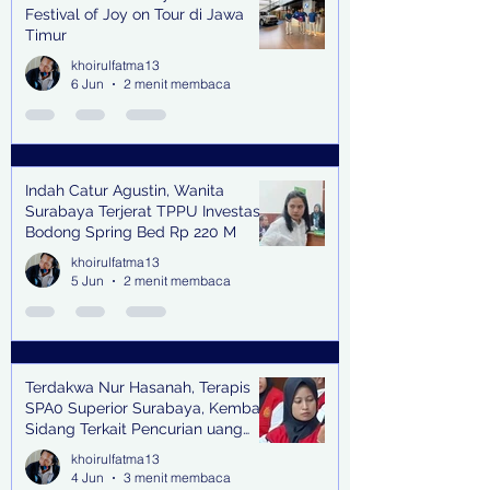
Festival of Joy on Tour di Jawa
Timur
khoirulfatma13
6 Jun
2 menit membaca
Indah Catur Agustin, Wanita
Surabaya Terjerat TPPU Investasi
Bodong Spring Bed Rp 220 M
khoirulfatma13
5 Jun
2 menit membaca
Terdakwa Nur Hasanah, Terapis
SPA0 Superior Surabaya, Kembali
Sidang Terkait Pencurian uang
senilai Rp1,285 M di PN Surabaya
khoirulfatma13
4 Jun
3 menit membaca