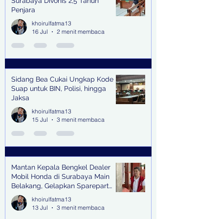
Surabaya Divonis 2,5 Tahun
Penjara
khoirulfatma13
16 Jul
2 menit membaca
Sidang Bea Cukai Ungkap Kode
Suap untuk BIN, Polisi, hingga
Jaksa
khoirulfatma13
15 Jul
3 menit membaca
Mantan Kepala Bengkel Dealer
Mobil Honda di Surabaya Main
Belakang, Gelapkan Sparepart
Senilai Rp 1,9 Miliar
khoirulfatma13
13 Jul
3 menit membaca