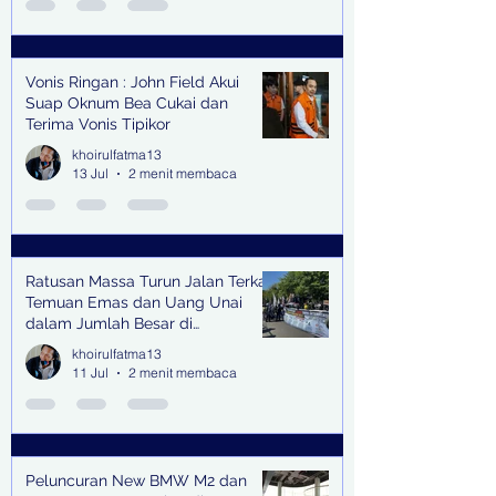
Vonis Ringan : John Field Akui
Suap Oknum Bea Cukai dan
Terima Vonis Tipikor
khoirulfatma13
13 Jul
2 menit membaca
Ratusan Massa Turun Jalan Terkait
Temuan Emas dan Uang Unai
dalam Jumlah Besar di
Lingkungan Jampidsus Kejaksaan
khoirulfatma13
Agung RI di Jakarta
11 Jul
2 menit membaca
Peluncuran New BMW M2 dan