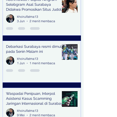
Selebgram Asal Surabaya
Didakwa Promosikan Situs Judol,
Raup Rp2 Juta dari Tiga Kali
khoirulfatma13
Endorse
3 Jun
2 menit membaca
Debarkasi Surabaya resmi dimulai
pada Senin Malam ini
khoirulfatma13
1 Jun
1 menit membaca
Waspadai Penipuan, Interpol
Asistensi Kasus Scamming
Jaringan Internasional di Surabaya
khoirulfatma13
9 Mei
2 menit membaca