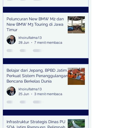
Peluncuran New BMW M2 dan
New BMW M3 Touring di Jawa
Timur
khoirulfatma13
28 Jun
7 menit membaca
Belajar dari Jepang, BPBD Jatim
Perkuat Sistem Penanggulangan
Bencana Berkelas Dunia
khoirulfatma13
25 Jun
3 menit membaca
Infrastruktur Strategis Dinas PU
SDA Jatim Rampung, Pelimpah