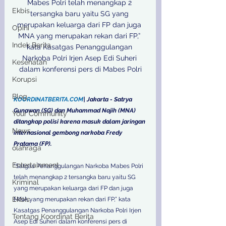
Mabes Polri telah menangkap 2 
Ekbis
tersangka baru yaitu SG yang 
merupakan keluarga dari FP dan juga 
Opini
MNA yang merupakan rekan dari FP,” 
Indek Berita
kata Kasatgas Penanggulangan 
Narkoba Polri Irjen Asep Edi Suheri 
Kesehatan
dalam konferensi pers di Mabes Polri

Korupsi
Blog
KOORDINATBERITA.COM
| Jakarta - Satrya 
Gunawan (SG) dan Muhammad Najih (MNA) 
Your Community
ditangkap polisi karena masuk dalam jaringan 
News
internasional gembong narkoba Fredy 
Pratama (FP). 
olahraga
Entertainment
“Satgas Penanggulangan Narkoba Mabes Polri 
telah menangkap 2 tersangka baru yaitu SG 
Kriminal
yang merupakan keluarga dari FP dan juga 
Ekbis
MNA yang merupakan rekan dari FP,” kata 
Kasatgas Penanggulangan Narkoba Polri Irjen 
Tentang Koordinat Berita
Asep Edi Suheri dalam konferensi pers di 