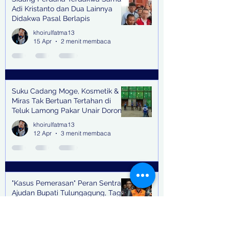
Adi Kristanto dan Dua Lainnya
Didakwa Pasal Berlapis
khoirulfatma13
15 Apr
2 menit membaca
Suku Cadang Moge, Kosmetik &
Miras Tak Bertuan Tertahan di
Teluk Lamong Pakar Unair Dorong
Bea Cukai Kejar Big Bos Impor
khoirulfatma13
Ilegal
12 Apr
3 menit membaca
"Kasus Pemerasan" Peran Sentral
Ajudan Bupati Tulungagung, Tagih
Setoran Hingga 3 Kali Seminggu
khoirulfatma13
12 Apr
2 menit membaca