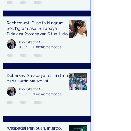
Rachmawati Puspita Ningrum
Selebgram Asal Surabaya
Didakwa Promosikan Situs Judol,
Raup Rp2 Juta dari Tiga Kali
khoirulfatma13
Endorse
3 Jun
2 menit membaca
Debarkasi Surabaya resmi dimulai
pada Senin Malam ini
khoirulfatma13
1 Jun
1 menit membaca
Waspadai Penipuan, Interpol