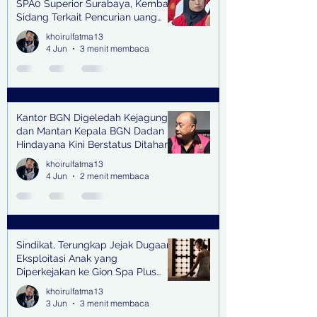
SPA0 Superior Surabaya, Kembali
Sidang Terkait Pencurian uang
senilai Rp1,285 M di PN Surabaya
khoirulfatma13
4 Jun
3 menit membaca
Kantor BGN Digeledah Kejagung
dan Mantan Kepala BGN Dadan
Hindayana Kini Berstatus Ditahan
khoirulfatma13
4 Jun
2 menit membaca
Sindikat, Terungkap Jejak Dugaan
Eksploitasi Anak yang
Diperkejakan ke Gion Spa Plus
and Pub Surabaya,
khoirulfatma13
3 Jun
3 menit membaca