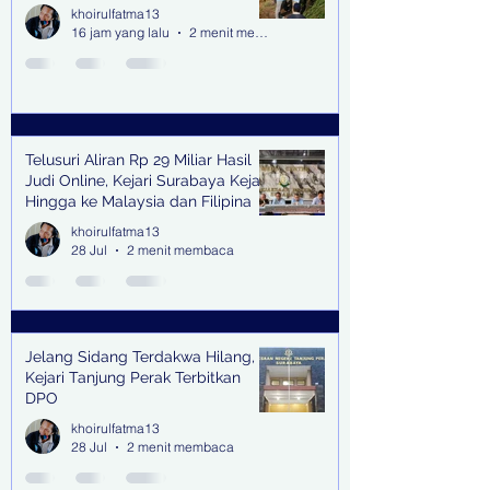
khoirulfatma13
16 jam yang lalu
2 menit membaca
Telusuri Aliran Rp 29 Miliar Hasil
Judi Online, Kejari Surabaya Kejar
Hingga ke Malaysia dan Filipina
khoirulfatma13
28 Jul
2 menit membaca
Jelang Sidang Terdakwa Hilang,
Kejari Tanjung Perak Terbitkan
DPO
khoirulfatma13
28 Jul
2 menit membaca