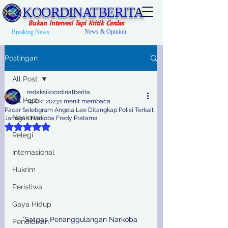
KOORDINATBERITA
Bukan Intervesi Tapi Kritik Cerdas
News & Opinion
Breaking News:
Postingan
All Post
redaksikoordinatberita
All Post
19 Okt 2023
1 menit membaca
Pacar Selebgram Angela Lee Ditangkap Polisi Terkait
Nasional
Jaringan Narkoba Fredy Pratama
Dinilai NaN dari 5 bintang.
Relegi
Internasional
Hukrim
Peristiwa
Gaya Hidup
“Satgas Penanggulangan Narkoba 
Pendidikan