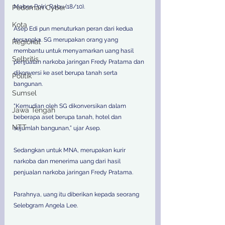
Mabes Polri, Rabu (18/10). 
Pedoman Cyber
Kota
Asep Edi pun menuturkan peran dari kedua 
tersangka. SG merupakan orang yang 
Regional
membantu untuk menyamarkan uang hasil 
Selbritis
penjualan narkoba jaringan Fredy Pratama dan 
dikonversi ke aset berupa tanah serta 
Politik
bangunan. 
Sumsel
“Kemudian oleh SG dikonversikan dalam 
Jawa Tengah
beberapa aset berupa tanah, hotel dan 
NTT
sejumlah bangunan,” ujar Asep. 
Sedangkan untuk MNA, merupakan kurir 
narkoba dan menerima uang dari hasil 
penjualan narkoba jaringan Fredy Pratama. 
Parahnya, uang itu diberikan kepada seorang 
Selebgram Angela Lee. 