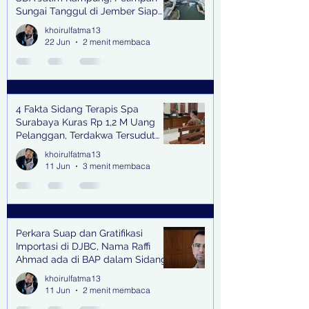
Sungai Tanggul di Jember Siap
Bangkitkan Swasembada Pangan
khoirulfatma13
dan Pengendali Banjir
22 Jun
2 menit membaca
4 Fakta Sidang Terapis Spa
Surabaya Kuras Rp 1,2 M Uang
Pelanggan, Terdakwa Tersudut
oleh Keterangan Saksi Kunci
khoirulfatma13
11 Jun
3 menit membaca
Perkara Suap dan Gratifikasi
Importasi di DJBC, Nama Raffi
Ahmad ada di BAP dalam Sidang
khoirulfatma13
11 Jun
2 menit membaca