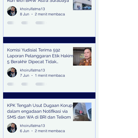
Run with BMW Astra Surabaya
khoirulfatma13
8 Jun
2 menit membaca
Komisi Yudisial Terima 592
Laporan Pelanggaran Etik Hakim,
5 Berakhir Dipecat Tidak
Terhormat
khoirulfatma13
7 Jun
1 menit membaca
KPK Tengah Usut Dugaan Korupsi
dalam engadaan Notifikasi via
SMS dan WA di BRI dan Telkom
khoirulfatma13
6 Jun
2 menit membaca