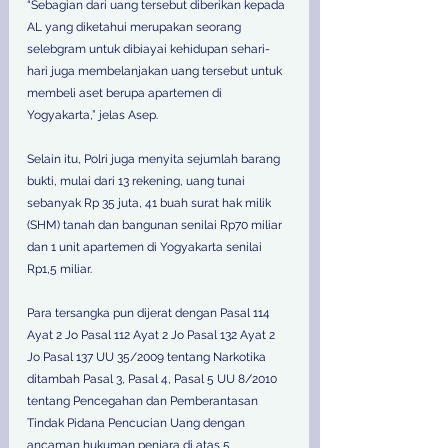
“Sebagian dari uang tersebut diberikan kepada 
AL yang diketahui merupakan seorang 
selebgram untuk dibiayai kehidupan sehari-
hari juga membelanjakan uang tersebut untuk 
membeli aset berupa apartemen di 
Yogyakarta,” jelas Asep.
Selain itu, Polri juga menyita sejumlah barang 
bukti, mulai dari 13 rekening, uang tunai 
sebanyak Rp 35 juta, 41 buah surat hak milik 
(SHM) tanah dan bangunan senilai Rp70 miliar 
dan 1 unit apartemen di Yogyakarta senilai 
Rp1,5 miliar. 
Para tersangka pun dijerat dengan Pasal 114 
Ayat 2 Jo Pasal 112 Ayat 2 Jo Pasal 132 Ayat 2 
Jo Pasal 137 UU 35/2009 tentang Narkotika 
ditambah Pasal 3, Pasal 4, Pasal 5 UU 8/2010 
tentang Pencegahan dan Pemberantasan 
Tindak Pidana Pencucian Uang dengan 
ancaman hukuman penjara di atas 5 