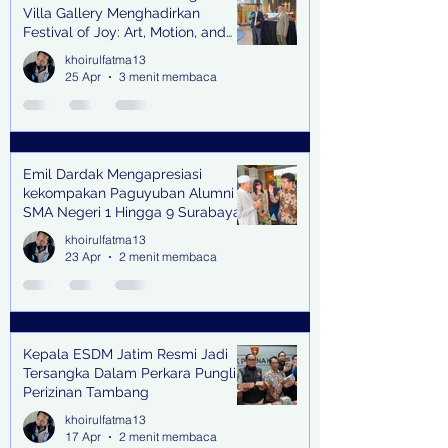
Villa Gallery Menghadirkan
Festival of Joy: Art, Motion, and
Scent
khoirulfatma13
25 Apr
3 menit membaca
Emil Dardak Mengapresiasi
kekompakan Paguyuban Alumni
SMA Negeri 1 Hingga 9 Surabaya
(Pasmanbaya) dalam Kegiatan
khoirulfatma13
Halal Bihalal
23 Apr
2 menit membaca
Kepala ESDM Jatim Resmi Jadi
Tersangka Dalam Perkara Pungli
Perizinan Tambang
khoirulfatma13
17 Apr
2 menit membaca