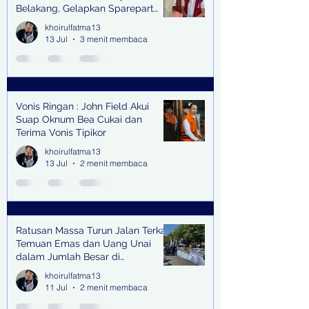
Belakang, Gelapkan Sparepart
Senilai Rp 1,9 Miliar
khoirulfatma13
13 Jul
3 menit membaca
Vonis Ringan : John Field Akui
Suap Oknum Bea Cukai dan
Terima Vonis Tipikor
khoirulfatma13
13 Jul
2 menit membaca
Ratusan Massa Turun Jalan Terkait
Temuan Emas dan Uang Unai
dalam Jumlah Besar di
Lingkungan Jampidsus Kejaksaan
khoirulfatma13
Agung RI di Jakarta
11 Jul
2 menit membaca