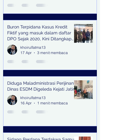
Buron Terpidana Kasus Kredit
Fiktif yang masuk dalam daftar
DPO Sejak 2020, Kini Ditangkap
Kejari Surabaya
khoirulfatma13
17 Apr
3 menit membaca
Diduga Maladministrasi Perijinan,
Dinas ESDM Digeleda Kejati Jatim
khoirulfatma13
16 Apr
1 menit membaca
Sidang Perdana Terdakwa Samuel