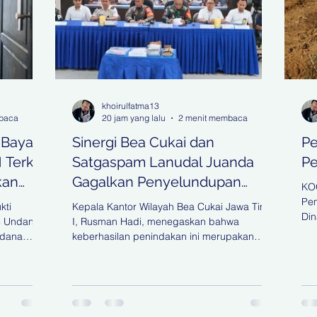
khoirulfatma13
baca
20 jam yang lalu
2 menit membaca
 Bayar
Sinergi Bea Cukai dan
Pe
Terkait
Satgaspam Lanudal Juanda
Pe
kan
Gagalkan Penyelundupan
KO
Narkotika di Bandara Juanda
Pem
kti
Kepala Kantor Wilayah Bea Cukai Jawa Timur
Din
8 Undang-
I, Rusman Hadi, menegaskan bahwa
SDA
idana
keberhasilan penindakan ini merupakan
Ta
na
wujud komitmen Bea Cukai dalam
Per
t
menjalankan fungsi community protector
dip
mah Agung
melalui pengawasan yang berbasis analisis
(30
ang Pidana
risiko dan sinergi antaraparat penegak
pes
 Tindak
hukum. KOORDINATBERITA.COM | Surabaya