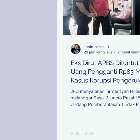
khoirulfatma13
20 jam yang lalu
2 menit mem
Eks Dirut APBS Dituntut
Uang Pengganti Rp83 M 
Kasus Korupsi Pengeru
Tanjung Perak
JPU menyatakan Firmansyah terbu
melanggar Pasal 3 juncto Pasal 1
Undang Pemberantasan Tindak P
Korupsi. Dasar pembebanan pida
tambahan uang pengganti tersebu
mengacu pada Peraturan Mahka
(Perma) Nomor 5 Tahun 2014 tent
Tambahan Uang Pengganti dalam