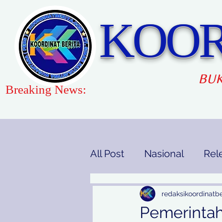
KOOR
BUK
Breaking News:
All Post
Nasional
Rel
Gaya Hidup
Pendidi
redaksikoordinatbe
Pemerintah