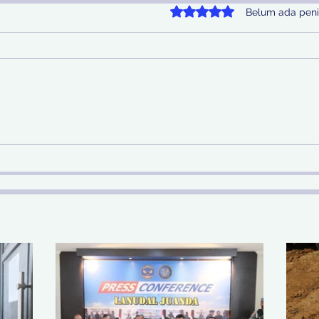
Dinilai 0 dari 5 bintang.
Belum ada peni
Sinergi Bea Cukai dan
Pem
Satgaspam Lanudal
SDA 
Juanda Gagalkan
Nas
Penyelundupan Narkotika
di Bandara Juanda