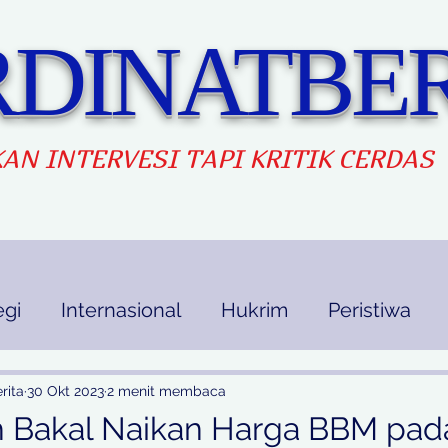
DINATBER
AN INTERVES
I TAPI KRITIK CERDAS
egi
Internasional
Hukrim
Peristiwa
kan
Ekbis
Opini
Indek Berita
rita
30 Okt 2023
2 menit membaca
 Bakal Naikan Harga BBM pad