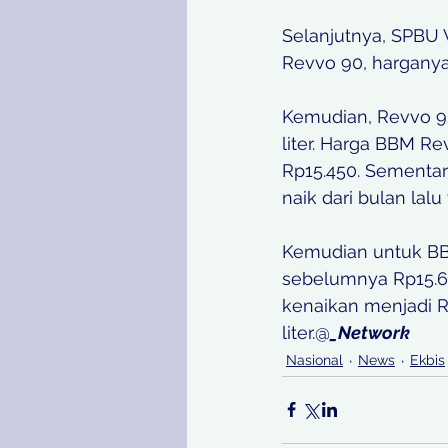
Selanjutnya, SPBU
Revvo 90, harganya 
Kemudian, Revvo 92
liter. Harga BBM Re
Rp15.450. Sementara
naik dari bulan lalu 
Kemudian untuk BBM 
sebelumnya Rp15.65
kenaikan menjadi Rp
liter.@
_Network
Nasional
News
Ekbis