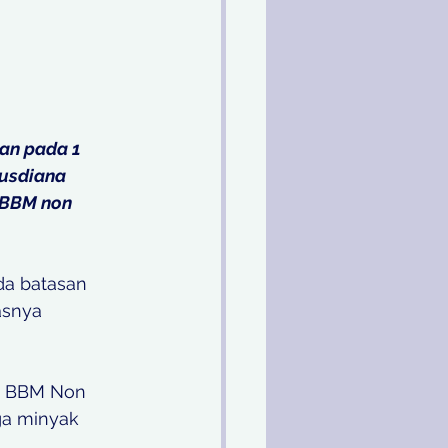
an pada 1 
usdiana 
 BBM non 
da batasan 
asnya 
a BBM Non 
ga minyak 