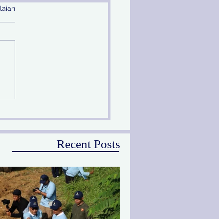
laian
prov Jatim Melalui PU
Peringati Hari Sungai
ional
Recent Posts