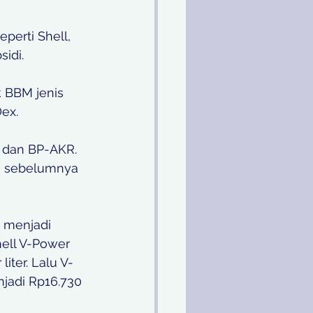
perti Shell, 
idi.
k BBM jenis 
ex.
 dan BP-AKR. 
ri sebelumnya 
 menjadi 
hell V-Power 
iter. Lalu V-
njadi Rp16.730 