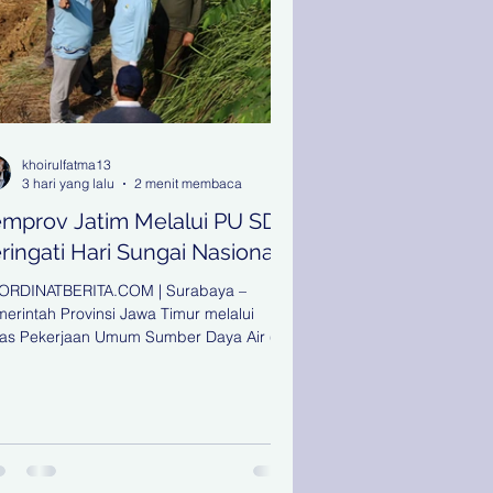
khoirulfatma13
3 hari yang lalu
2 menit membaca
mprov Jatim Melalui PU SDA
ringati Hari Sungai Nasional
ORDINATBERITA.COM | Surabaya –
erintah Provinsi Jawa Timur melalui
as Pekerjaan Umum Sumber Daya Air (PU
) memperingati Hari Sungai Nasional
hun 2026 dengan menggelar Apel
ingatan Hari Sungai Nasional yang
usatkan di Bakorwil Pamekasan, Kamis
/7/2026). Kegiatan yang diikuti sekitar 400
erta tersebut dilanjutkan dengan aksi