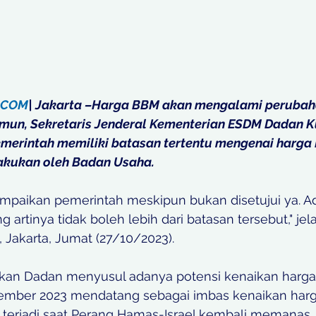
.COM
| Jakarta –Harga BBM akan mengalami perubah
mun, Sekretaris Jenderal Kementerian ESDM Dadan K
erintah memiliki batasan tertentu mengenai harga
lakukan oleh Badan Usaha.
sampaikan pemerintah meskipun bukan disetujui ya. A
 artinya tidak boleh lebih dari batasan tersebut," jel
Jakarta, Jumat (27/10/2023).
kan Dadan menyusul adanya potensi kenaikan harg
vember 2023 mendatang sebagai imbas kenaikan har
terjadi saat Perang Hamas-Israel kembali memanas.