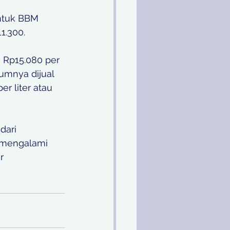
ntuk BBM 
1.300.
 Rp15.080 per 
lumnya dijual 
r liter atau 
dari 
 mengalami 
r 