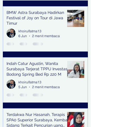
BMW Astra Surabaya Hadirkan
Festival of Joy on Tour di Jawa
Timur
khoirulfatma13
6 Jun
2 menit membaca
Indah Catur Agustin, Wanita
Surabaya Terjerat TPPU Investasi
Bodong Spring Bed Rp 220 M
khoirulfatma13
5 Jun
2 menit membaca
Terdakwa Nur Hasanah, Terapis
SPA0 Superior Surabaya, Kembali
Sidang Terkait Pencurian uang