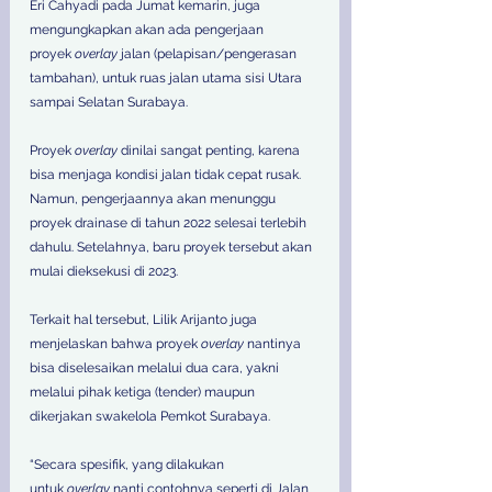
Eri Cahyadi pada Jumat kemarin, juga 
mengungkapkan akan ada pengerjaan 
proyek 
overlay
 jalan (pelapisan/pengerasan 
tambahan), untuk ruas jalan utama sisi Utara 
sampai Selatan Surabaya. 
Proyek 
overlay
 dinilai sangat penting, karena 
bisa menjaga kondisi jalan tidak cepat rusak. 
Namun, pengerjaannya akan menunggu 
proyek drainase di tahun 2022 selesai terlebih 
dahulu. Setelahnya, baru proyek tersebut akan 
mulai dieksekusi di 2023. 
Terkait hal tersebut, Lilik Arijanto juga 
menjelaskan bahwa proyek 
overlay
 nantinya 
bisa diselesaikan melalui dua cara, yakni 
melalui pihak ketiga (tender) maupun 
dikerjakan swakelola Pemkot Surabaya. 
“Secara spesifik, yang dilakukan 
untuk 
overlay
 nanti contohnya seperti di Jalan 