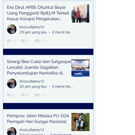
Eks Dirut APBS Dituntut Bayar
Recent Posts
Uang Pengganti Rp83 M Terkait
Kasus Korupsi Pengerukan
Tanjung Perak
khoirulfatma13
23 jam yang lalu
2 menit membaca
Sinergi Bea Cukai dan Satgaspam
Lanudal Juanda Gagalkan
Penyelundupan Narkotika di
Bandara Juanda
khoirulfatma13
23 jam yang lalu
2 menit membaca
Pemprov Jatim Melalui PU SDA
Peringati Hari Sungai Nasional
khoirulfatma13
3 hari yang lalu
2 menit membaca