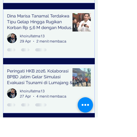
Dina Marisa Tanamal Terdakwa
Tipu Gelap Hingga Rugikan
Korban Rp 5,6 M dengan Modus
Kerja Sama Impor Bodong
khoirulfatma13
29 Apr
2 menit membaca
Peringati HKB 2026, Kolaborasi
BPBD Jatim Gelar Simulasi
Evakuasi Tsunami di Lumajang &
Trenggalek
khoirulfatma13
27 Apr
4 menit membaca
BMW Astra Bersama Dengan Teh
Villa Gallery Menghadirkan