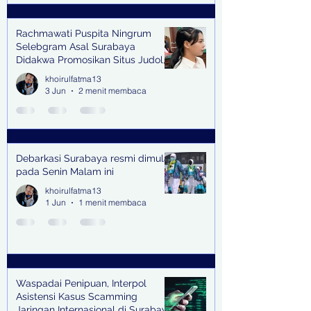
Rachmawati Puspita Ningrum
Selebgram Asal Surabaya
Didakwa Promosikan Situs Judol,
Raup Rp2 Juta dari Tiga Kali
khoirulfatma13
Endorse
3 Jun
2 menit membaca
Debarkasi Surabaya resmi dimulai
pada Senin Malam ini
khoirulfatma13
1 Jun
1 menit membaca
Waspadai Penipuan, Interpol
Asistensi Kasus Scamming
Jaringan Internasional di Surabaya