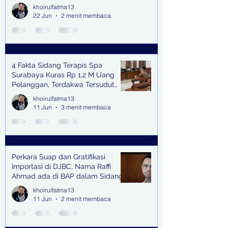
Bangkitkan Swasembada Pangan
khoirulfatma13
dan Pengendali Banjir
22 Jun
2 menit membaca
4 Fakta Sidang Terapis Spa
Surabaya Kuras Rp 1,2 M Uang
Pelanggan, Terdakwa Tersudut
oleh Keterangan Saksi Kunci
khoirulfatma13
11 Jun
3 menit membaca
Perkara Suap dan Gratifikasi
Importasi di DJBC, Nama Raffi
Ahmad ada di BAP dalam Sidang
khoirulfatma13
11 Jun
2 menit membaca