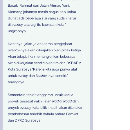
Basuki Rahmat dan Jalan Ahmad Yani. 
Memang jalannya masih bagus, tapi kalau 
dilihat ada beberapa sisi yang sudah harus 
di 
overlay,
 apalagi itu kawasan kota,” 
ungkapnya. 
Nantinya, jalan-jalan utama pengerjaan 
overlay
-nya akan dikerjakan oleh pihak ketiga. 
Akan tetapi, jika memungkinkan beberapa 
akan dikerjakan sendiri oleh tim dari DSDABM 
Kota Surabaya.“Karena kita juga punya alat 
untuk 
ovelay
 dan 
finisher
-nya sendiri,” 
terangnya. 
Sementara terkait anggaran untuk kedua 
proyek tersebut yakni jalan 
Radial Road
 dan 
proyek 
overlay,
 kata Lilik, masih akan dilakukan 
pembahasan terlebih dahulu antara Pemkot 
dan DPRD Surabaya. 