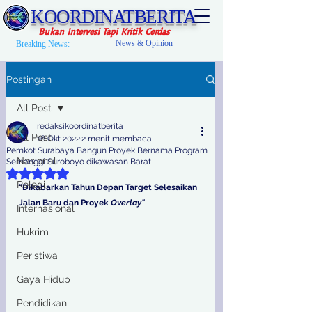
KOORDINATBERITA
Bukan Intervesi Tapi Kritik Cerdas
News & Opinion
Breaking News:
Postingan
All Post
redaksikoordinatberita
All Post
16 Okt 2022
2 menit membaca
Pemkot Surabaya Bangun Proyek Bernama Program
Nasional
Semanggi Suroboyo dikawasan Barat
Dinilai NaN dari 5 bintang.
Relegi
"Dikabarkan Tahun Depan Target Selesaikan 
Jalan Baru dan Proyek 
Overlay"
Internasional
Hukrim
Peristiwa
Gaya Hidup
Pendidikan