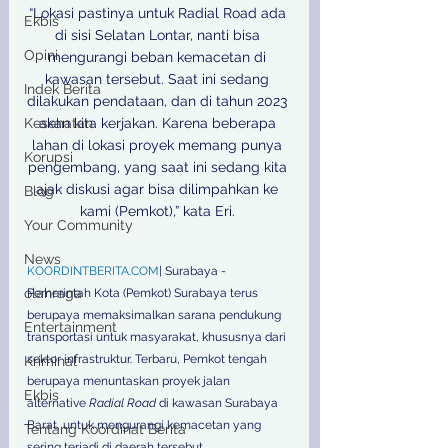
“Lokasi pastinya untuk Radial Road ada 
Ekbis
di sisi Selatan Lontar, nanti bisa 
Opini
mengurangi beban kemacetan di 
kawasan tersebut. Saat ini sedang 
Indek Berita
dilakukan pendataan, dan di tahun 2023 
Kesehatan
akan kita kerjakan. Karena beberapa 
lahan di lokasi proyek memang punya 
Korupsi
pengembang, yang saat ini sedang kita 
ajak diskusi agar bisa dilimpahkan ke 
Blog
kami (Pemkot),” kata Eri. 

Your Community
News
KOORDINTBERITA.COM
| Surabaya - 
olahraga
Pemerintah Kota (Pemkot) Surabaya terus 
berupaya memaksimalkan sarana pendukung 
Entertainment
transportasi untuk masyarakat, khususnya dari 
sektor infrastruktur. Terbaru, Pemkot tengah 
Kriminal
berupaya menuntaskan proyek jalan 
Ekbis
alternative 
Radial Road
 di kawasan Surabaya 
Barat, untuk mengurangi kemacetan yang 
Tentang Koordinat Berita
sering terjadi di daerah tersebut. 