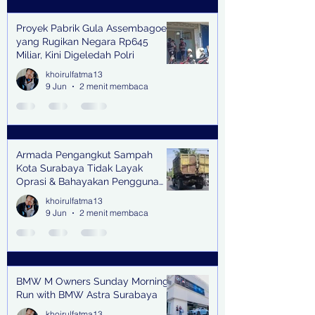
Proyek Pabrik Gula Assembagoes
yang Rugikan Negara Rp645
Miliar, Kini Digeledah Polri
khoirulfatma13
9 Jun
2 menit membaca
Armada Pengangkut Sampah
Kota Surabaya Tidak Layak
Oprasi & Bahayakan Pengguna
Jalan
khoirulfatma13
9 Jun
2 menit membaca
BMW M Owners Sunday Morning
Run with BMW Astra Surabaya
khoirulfatma13