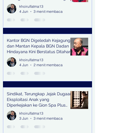
senilai Rp1,285 M di PN Surabaya
khoirulfatma13
4 Jun
3 menit membaca
Kantor BGN Digeledah Kejagung
dan Mantan Kepala BGN Dadan
Hindayana Kini Berstatus Ditahan
khoirulfatma13
4 Jun
2 menit membaca
Sindikat, Terungkap Jejak Dugaan
Eksploitasi Anak yang
Diperkejakan ke Gion Spa Plus
and Pub Surabaya,
khoirulfatma13
3 Jun
3 menit membaca