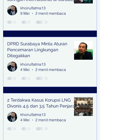
khoirulfatma13
9 Mei
2 menit membaca
DPRD Surabaya Minta Aturan
Pencemaran Lingkungan
Ditegakkan
khoirulfatma13
4 Mei
2 menit membaca
2 Terdakwa Kasus Korupsi LNG
Divonis 4,5 dan 3,5 Tahun Penjara
khoirulfatma13
4 Mei
2 menit membaca