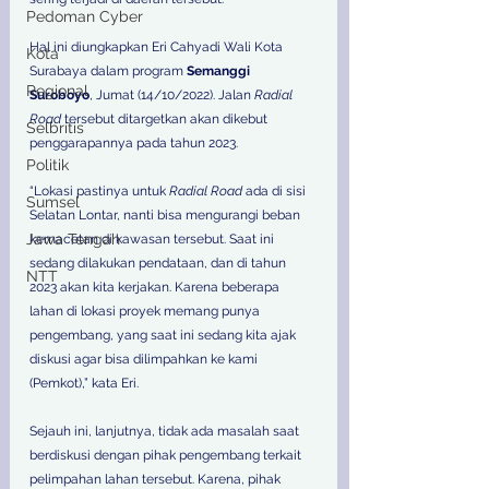
Pedoman Cyber
Hal ini diungkapkan Eri Cahyadi Wali Kota 
Kota
Surabaya dalam program 
Semanggi 
Regional
Suroboyo
, Jumat (14/10/2022). Jalan 
Radial 
Road
 tersebut ditargetkan akan dikebut 
Selbritis
penggarapannya pada tahun 2023. 
Politik
“Lokasi pastinya untuk 
Radial Road
 ada di sisi 
Sumsel
Selatan Lontar, nanti bisa mengurangi beban 
Jawa Tengah
kemacetan di kawasan tersebut. Saat ini 
sedang dilakukan pendataan, dan di tahun 
NTT
2023 akan kita kerjakan. Karena beberapa 
lahan di lokasi proyek memang punya 
pengembang, yang saat ini sedang kita ajak 
diskusi agar bisa dilimpahkan ke kami 
(Pemkot),” kata Eri. 
Sejauh ini, lanjutnya, tidak ada masalah saat 
berdiskusi dengan pihak pengembang terkait 
pelimpahan lahan tersebut. Karena, pihak 