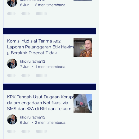
8 Jun
2 menit membaca
Komisi Yudisial Terima 592
Laporan Pelanggaran Etik Hakim,
5 Berakhir Dipecat Tidak
Terhormat
khoirulfatma13
7 Jun
1 menit membaca
KPK Tengah Usut Dugaan Korupsi
dalam engadaan Notifikasi via
SMS dan WA di BRI dan Telkom
khoirulfatma13
6 Jun
2 menit membaca