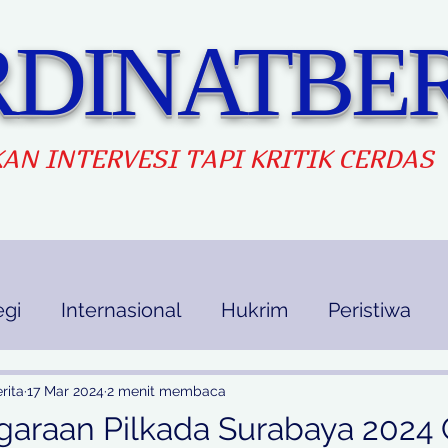
DINATBER
AN INTERVES
I TAPI KRITIK CERDAS
egi
Internasional
Hukrim
Peristiwa
kan
Ekbis
Opini
Indek Berita
rita
17 Mar 2024
2 menit membaca
araan Pilkada Surabaya 2024 