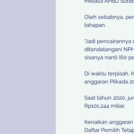
melalui APBD Surab
Oleh sebabnya, penc
tahapan.
"Jadi pencairannya 
ditandatangani NPHD
sisanya nanti (60 pe
Di waktu terpisah,
anggaran Pilkada 2
Saat tahun 2020, j
Rp101,244 miliar.
Kenaikan anggaran 
Daftar Pemilih Teta