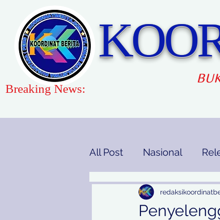
KOOR
BUK
Breaking News:
All Post
Nasional
Rel
Gaya Hidup
Pendidi
redaksikoordinatbe
Penyelengg