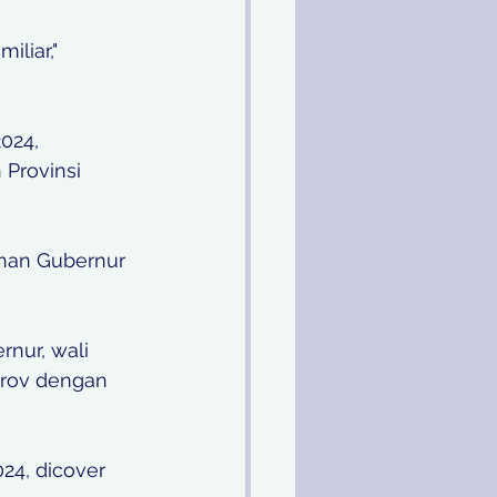
liar," 
024, 
Provinsi 
ihan Gubernur 
rnur, wali 
prov dengan 
24, dicover 