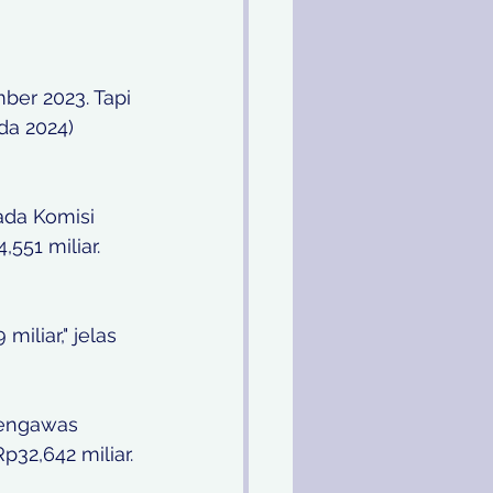
er 2023. Tapi 
a 2024) 
ada Komisi 
51 miliar. 
iliar," jelas 
Pengawas 
32,642 miliar. 