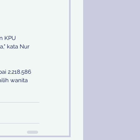
an KPU 
," kata Nur 
i 2.218.586 
ilih wanita 