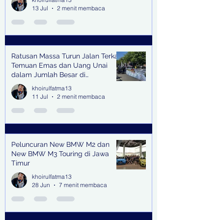
13 Jul
2 menit membaca
Ratusan Massa Turun Jalan Terkait
Temuan Emas dan Uang Unai
dalam Jumlah Besar di
Lingkungan Jampidsus Kejaksaan
khoirulfatma13
Agung RI di Jakarta
11 Jul
2 menit membaca
Peluncuran New BMW M2 dan
New BMW M3 Touring di Jawa
Timur
khoirulfatma13
28 Jun
7 menit membaca