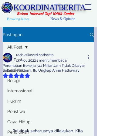
KOORDINATBERITA
Bukan Intervesi Tapi Kritik Cerdas
News & Opinion
Breaking News:
Postingan
All Post
redaksikoordinatberita
All Post
14 Nov 2022
1 menit membaca
Perempuan Bekerja 512 Miliar Jam Tidak Dibayar
Nasional
Selama Pandemi, Itu Ungkap Anne Hathaway
Dinilai NaN dari 5 bintang.
Relegi
Internasional
Hukrim
Peristiwa
Gaya Hidup
"Ini tidak seharusnya dilakukan. Kita 
Pendidikan