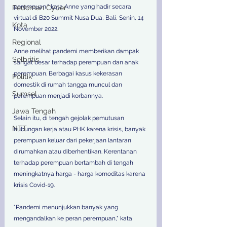
perempuan," kata Anne yang hadir secara 
Pedoman Cyber
virtual di B20 Summit Nusa Dua, Bali, Senin, 14 
Kota
November 2022. 
Regional
Anne melihat pandemi memberikan dampak 
Selbritis
sangat besar terhadap perempuan dan anak 
perempuan. Berbagai kasus kekerasan 
Politik
domestik di rumah tangga muncul dan 
Sumsel
perempuan menjadi korbannya. 
Jawa Tengah
Selain itu, di tengah gejolak pemutusan 
NTT
hubungan kerja atau PHK karena krisis, banyak 
perempuan keluar dari pekerjaan lantaran 
dirumahkan atau diberhentikan. Kerentanan 
terhadap perempuan bertambah di tengah 
meningkatnya harga - harga komoditas karena 
krisis Covid-19.  
"Pandemi menunjukkan banyak yang 
mengandalkan ke peran perempuan," kata 