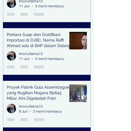
khoirulfatma13
11 Jun
3 menit membaca
Perkara Suap dan Gratifikasi
Importasi di DJBC, Nama Raffi
Ahmad ada di BAP dalam Sidang
khoirulfatma13
11 Jun
2 menit membaca
Proyek Pabrik Gula Assembagoes
yang Rugikan Negara Rp645
Miliar, Kini Digeledah Polri
khoirulfatma13
9 Jun
2 menit membaca