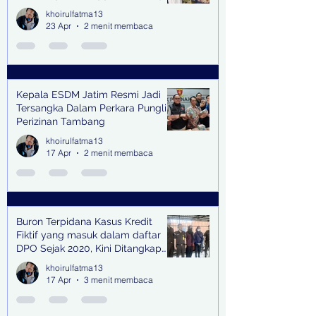
(Pasmanbaya) dalam Kegiatan
khoirulfatma13
Halal Bihalal
23 Apr
2 menit membaca
Kepala ESDM Jatim Resmi Jadi
Tersangka Dalam Perkara Pungli
Perizinan Tambang
khoirulfatma13
17 Apr
2 menit membaca
Buron Terpidana Kasus Kredit
Fiktif yang masuk dalam daftar
DPO Sejak 2020, Kini Ditangkap
Kejari Surabaya
khoirulfatma13
17 Apr
3 menit membaca