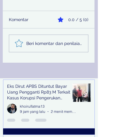
Komentar
0.0 / 5 (0)
Sinergi Bea Cukai dan
Pemprov Jatim
Beri komentar dan penilaian...
Satgaspam Lanudal
Melalui PU SDA
Juanda Gagalkan
Peringati Hari Su
Penyelundupan
Nasional
Narkotika di Bandara
Juanda
Eks Dirut APBS Dituntut Bayar
Recent Posts
Uang Pengganti Rp83 M Terkait
Kasus Korupsi Pengerukan
Tanjung Perak
khoirulfatma13
9 jam yang lalu
2 menit membaca