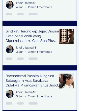
khoirulfatma13
4 Jun
2 menit membaca
Sindikat, Terungkap Jejak Dugaan
Eksploitasi Anak yang
Diperkejakan ke Gion Spa Plus
and Pub Surabaya,
khoirulfatma13
3 Jun
3 menit membaca
Rachmawati Puspita Ningrum
Selebgram Asal Surabaya
Didakwa Promosikan Situs Judol,
Raup Rp2 Juta dari Tiga Kali
khoirulfatma13
Endorse
3 Jun
2 menit membaca