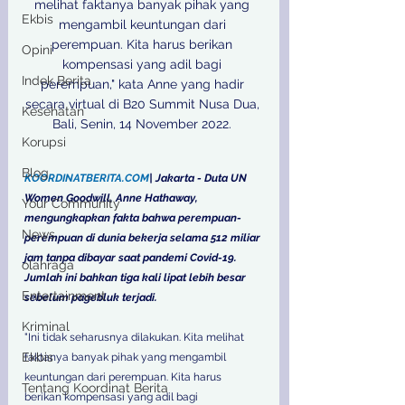
melihat faktanya banyak pihak yang 
Ekbis
mengambil keuntungan dari 
perempuan. Kita harus berikan 
Opini
kompensasi yang adil bagi 
Indek Berita
perempuan," kata Anne yang hadir 
secara virtual di B20 Summit Nusa Dua, 
Kesehatan
Bali, Senin, 14 November 2022. 

Korupsi
Blog
KOORDINATBERITA.COM
| Jakarta - Duta UN 
Women Goodwill, Anne Hathaway, 
Your Community
mengungkapkan fakta bahwa perempuan-
News
perempuan di dunia bekerja selama 512 miliar 
jam tanpa dibayar saat pandemi Covid-19. 
olahraga
Jumlah ini bahkan tiga kali lipat lebih besar 
Entertainment
sebelum pagebluk terjadi. 
Kriminal
"Ini tidak seharusnya dilakukan. Kita melihat 
Ekbis
faktanya banyak pihak yang mengambil 
keuntungan dari perempuan. Kita harus 
Tentang Koordinat Berita
berikan kompensasi yang adil bagi 