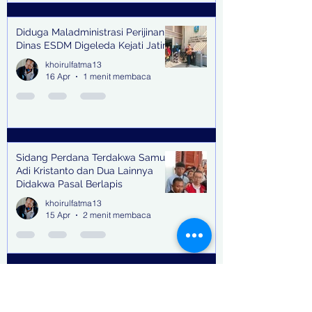
Diduga Maladministrasi Perijinan,
Dinas ESDM Digeleda Kejati Jatim
khoirulfatma13
16 Apr
1 menit membaca
Sidang Perdana Terdakwa Samuel
Adi Kristanto dan Dua Lainnya
Didakwa Pasal Berlapis
khoirulfatma13
15 Apr
2 menit membaca
Suku Cadang Moge, Kosmetik &
Miras Tak Bertuan Tertahan di
Teluk Lamong Pakar Unair Dorong