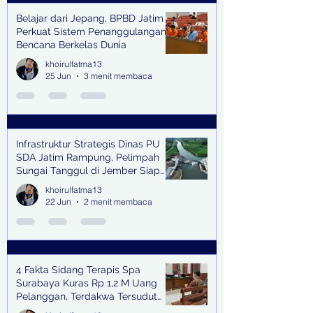
Belajar dari Jepang, BPBD Jatim
Perkuat Sistem Penanggulangan
Bencana Berkelas Dunia
khoirulfatma13
25 Jun
3 menit membaca
Infrastruktur Strategis Dinas PU
SDA Jatim Rampung, Pelimpah
Sungai Tanggul di Jember Siap
Bangkitkan Swasembada Pangan
khoirulfatma13
dan Pengendali Banjir
22 Jun
2 menit membaca
4 Fakta Sidang Terapis Spa
Surabaya Kuras Rp 1,2 M Uang
Pelanggan, Terdakwa Tersudut
oleh Keterangan Saksi Kunci