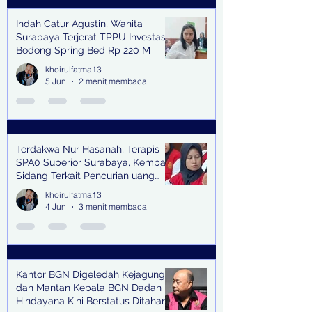
Indah Catur Agustin, Wanita
Surabaya Terjerat TPPU Investasi
Bodong Spring Bed Rp 220 M
khoirulfatma13
5 Jun
2 menit membaca
Terdakwa Nur Hasanah, Terapis
SPA0 Superior Surabaya, Kembali
Sidang Terkait Pencurian uang
senilai Rp1,285 M di PN Surabaya
khoirulfatma13
4 Jun
3 menit membaca
Kantor BGN Digeledah Kejagung
dan Mantan Kepala BGN Dadan
Hindayana Kini Berstatus Ditahan