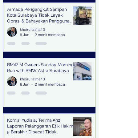
Armada Pengangkut Sampah
Kota Surabaya Tidak Layak
Oprasi & Bahayakan Pengguna
Jalan
khoirulfatma13
9 Jun
2 menit membaca
BMW M Owners Sunday Morning
Run with BMW Astra Surabaya
khoirulfatma13
8 Jun
2 menit membaca
Komisi Yudisial Terima 592
Laporan Pelanggaran Etik Hakim,
5 Berakhir Dipecat Tidak
Terhormat