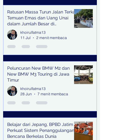
Ratusan Massa Turun Jalan Terkait
Temuan Emas dan Uang Unai
dalam Jumlah Besar di
Lingkungan Jampidsus Kejaksaan
khoirulfatma13
Agung RI di Jakarta
11 Jul
2 menit membaca
Peluncuran New BMW M2 dan
New BMW M3 Touring di Jawa
Timur
khoirulfatma13
28 Jun
7 menit membaca
Belajar dari Jepang, BPBD Jatim
Perkuat Sistem Penanggulangan
Bencana Berkelas Dunia