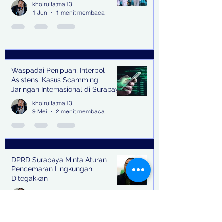
khoirulfatma13
1 Jun
1 menit membaca
Waspadai Penipuan, Interpol
Asistensi Kasus Scamming
Jaringan Internasional di Surabaya
khoirulfatma13
9 Mei
2 menit membaca
DPRD Surabaya Minta Aturan
Pencemaran Lingkungan
Ditegakkan
khoirulfatma13
4 Mei
2 menit membaca