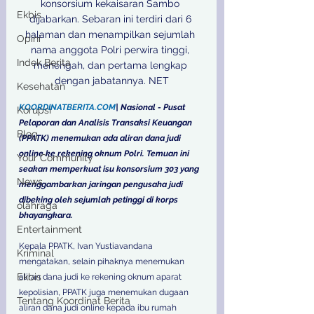
konsorsium kekaisaran Sambo 
Ekbis
dijabarkan. Sebaran ini terdiri dari 6 
halaman dan menampilkan sejumlah 
Opini
nama anggota Polri perwira tinggi, 
Indek Berita
menengah, dan pertama lengkap 
dengan jabatannya. NET
Kesehatan
KOORDINATBERITA.COM
| Nasional - Pusat 
Korupsi
Pelaporan dan Analisis Transaksi Keuangan 
Blog
(PPATK) menemukan ada aliran dana judi 
online ke rekening oknum Polri. Temuan ini 
Your Community
seakan memperkuat isu konsorsium 303 yang 
News
menggambarkan jaringan pengusaha judi 
dibeking oleh sejumlah petinggi di korps 
olahraga
bhayangkara.
Entertainment
Kepala PPATK, Ivan Yustiavandana 
Kriminal
mengatakan, selain pihaknya menemukan 
Ekbis
aliran dana judi ke rekening oknum aparat 
kepolisian, PPATK juga menemukan dugaan 
Tentang Koordinat Berita
aliran dana judi online kepada ibu rumah 