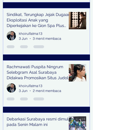
Sindikat, Terungkap Jejak Dugaan
Eksploitasi Anak yang
Diperkejakan ke Gion Spa Plus
and Pub Surabaya,
khoirulfatma13
3 Jun
3 menit membaca
Rachmawati Puspita Ningrum
Selebgram Asal Surabaya
Didakwa Promosikan Situs Judol,
Raup Rp2 Juta dari Tiga Kali
khoirulfatma13
Endorse
3 Jun
2 menit membaca
Debarkasi Surabaya resmi dimulai
pada Senin Malam ini