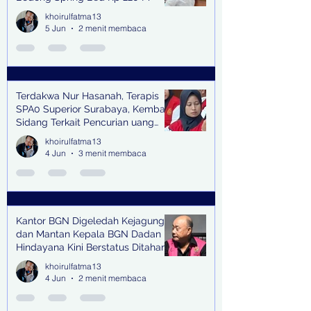
khoirulfatma13
5 Jun
2 menit membaca
Terdakwa Nur Hasanah, Terapis
SPA0 Superior Surabaya, Kembali
Sidang Terkait Pencurian uang
senilai Rp1,285 M di PN Surabaya
khoirulfatma13
4 Jun
3 menit membaca
Kantor BGN Digeledah Kejagung
dan Mantan Kepala BGN Dadan
Hindayana Kini Berstatus Ditahan
khoirulfatma13
4 Jun
2 menit membaca