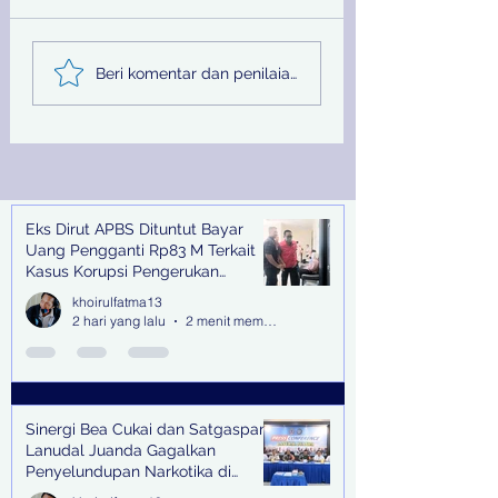
Sinergi Bea Cukai dan
Pemprov Jatim
Beri komentar dan penilaian...
Satgaspam Lanudal
Melalui PU SDA
Juanda Gagalkan
Peringati Hari Su
Penyelundupan
Nasional
Narkotika di Bandara
Juanda
Eks Dirut APBS Dituntut Bayar
Recent Posts
Uang Pengganti Rp83 M Terkait
Kasus Korupsi Pengerukan
Tanjung Perak
khoirulfatma13
2 hari yang lalu
2 menit membaca
Sinergi Bea Cukai dan Satgaspam
Lanudal Juanda Gagalkan
Penyelundupan Narkotika di
Bandara Juanda