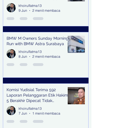
Jalan
khoirulfatma13
9 Jun
2 menit membaca
BMW M Owners Sunday Morning
Run with BMW Astra Surabaya
khoirulfatma13
8 Jun
2 menit membaca
Komisi Yudisial Terima 592
Laporan Pelanggaran Etik Hakim,
5 Berakhir Dipecat Tidak
Terhormat
khoirulfatma13
7 Jun
1 menit membaca