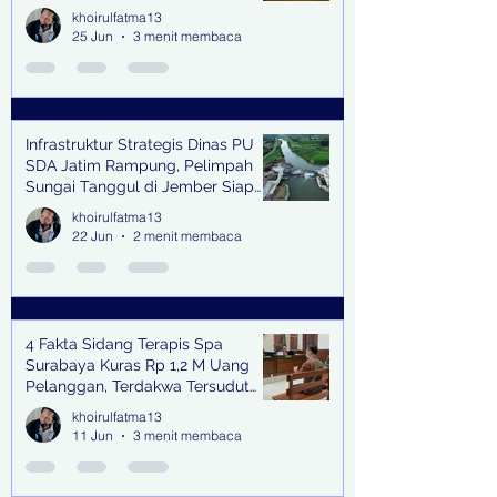
khoirulfatma13
25 Jun
3 menit membaca
Infrastruktur Strategis Dinas PU
SDA Jatim Rampung, Pelimpah
Sungai Tanggul di Jember Siap
Bangkitkan Swasembada Pangan
khoirulfatma13
dan Pengendali Banjir
22 Jun
2 menit membaca
4 Fakta Sidang Terapis Spa
Surabaya Kuras Rp 1,2 M Uang
Pelanggan, Terdakwa Tersudut
oleh Keterangan Saksi Kunci
khoirulfatma13
11 Jun
3 menit membaca