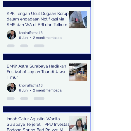
KPK Tengah Usut Dugaan Korupsi
dalam engadaan Notifikasi via
SMS dan WA di BRI dan Telkom
khoirulfatma13
6 Jun
2 menit membaca
BMW Astra Surabaya Hadirkan
Festival of Joy on Tour di Jawa
Timur
khoirulfatma13
6 Jun
2 menit membaca
Indah Catur Agustin, Wanita
Surabaya Terjerat TPPU Investasi
Bodong Spring Bed Rp 220 M