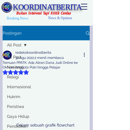
KOORDINATBERITA
Bukan Intervesi Tapi Kritik Cerdas
News & Opinion
Breaking News:
Postingan
All Post
redaksikoordinatberita
All Post
31 Agu 2022
2 menit membaca
Temuan PPATK: Ada Aliran Dana Judi Online ke
Nasional
Oknum Anggota Polri hingga Pelajar
Dinilai NaN dari 5 bintang.
Relegi
Internasional
Hukrim
Peristiwa
Gaya Hidup
Dalam sebuah grafik flowchart 
Pendidikan