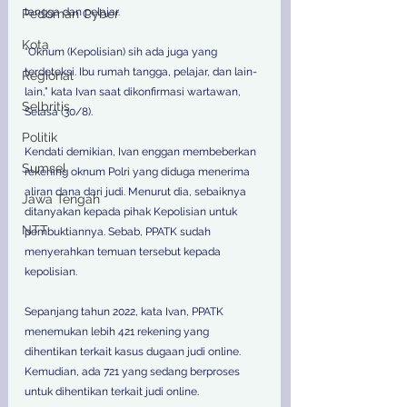
tangga dan pelajar. 
Pedoman Cyber
Kota
“Oknum (Kepolisian) sih ada juga yang 
terdeteksi. Ibu rumah tangga, pelajar, dan lain-
Regional
lain,” kata Ivan saat dikonfirmasi wartawan, 
Selbritis
Selasa (30/8). 
Politik
Kendati demikian, Ivan enggan membeberkan 
Sumsel
rekening oknum Polri yang diduga menerima 
aliran dana dari judi. Menurut dia, sebaiknya 
Jawa Tengah
ditanyakan kepada pihak Kepolisian untuk 
NTT
pembuktiannya. Sebab, PPATK sudah 
menyerahkan temuan tersebut kepada 
kepolisian. 
Sepanjang tahun 2022, kata Ivan, PPATK 
menemukan lebih 421 rekening yang 
dihentikan terkait kasus dugaan judi online. 
Kemudian, ada 721 yang sedang berproses 
untuk dihentikan terkait judi online. 