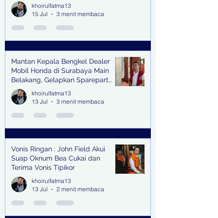
khoirulfatma13
15 Jul
3 menit membaca
Mantan Kepala Bengkel Dealer
Mobil Honda di Surabaya Main
Belakang, Gelapkan Sparepart
Senilai Rp 1,9 Miliar
khoirulfatma13
13 Jul
3 menit membaca
Vonis Ringan : John Field Akui
Suap Oknum Bea Cukai dan
Terima Vonis Tipikor
khoirulfatma13
13 Jul
2 menit membaca