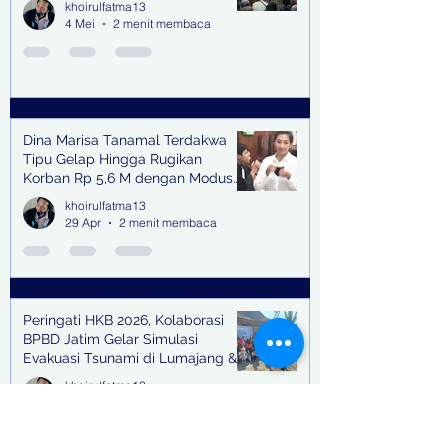
khoirulfatma13
4 Mei
2 menit membaca
Dina Marisa Tanamal Terdakwa
Tipu Gelap Hingga Rugikan
Korban Rp 5,6 M dengan Modus
Kerja Sama Impor Bodong
khoirulfatma13
29 Apr
2 menit membaca
Peringati HKB 2026, Kolaborasi
BPBD Jatim Gelar Simulasi
Evakuasi Tsunami di Lumajang &
Trenggalek
khoirulfatma13
27 Apr
4 menit membaca