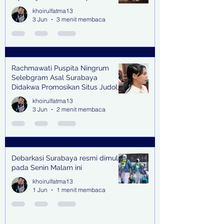
and Pub Surabaya,
khoirulfatma13
3 Jun
3 menit membaca
Rachmawati Puspita Ningrum
Selebgram Asal Surabaya
Didakwa Promosikan Situs Judol,
Raup Rp2 Juta dari Tiga Kali
khoirulfatma13
Endorse
3 Jun
2 menit membaca
Debarkasi Surabaya resmi dimulai
pada Senin Malam ini
khoirulfatma13
1 Jun
1 menit membaca