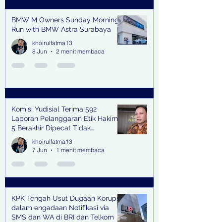
BMW M Owners Sunday Morning
Run with BMW Astra Surabaya
khoirulfatma13
8 Jun
2 menit membaca
Komisi Yudisial Terima 592
Laporan Pelanggaran Etik Hakim,
5 Berakhir Dipecat Tidak
Terhormat
khoirulfatma13
7 Jun
1 menit membaca
KPK Tengah Usut Dugaan Korupsi
dalam engadaan Notifikasi via
SMS dan WA di BRI dan Telkom