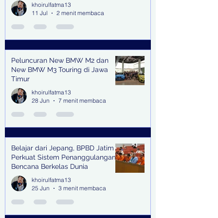
Lingkungan Jampidsus Kejaksaan
khoirulfatma13
Agung RI di Jakarta
11 Jul
2 menit membaca
Peluncuran New BMW M2 dan
New BMW M3 Touring di Jawa
Timur
khoirulfatma13
28 Jun
7 menit membaca
Belajar dari Jepang, BPBD Jatim
Perkuat Sistem Penanggulangan
Bencana Berkelas Dunia
khoirulfatma13
25 Jun
3 menit membaca