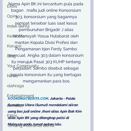
Nama Apin BK ini tercantum pula pada 
Ekbis
bagan . mafia judi online Konsorsium 
Opini
303, konsorsium yang bagannya 
sempat tersebar luas saat kasus 
Indek Berita
pembunuhan Brigadir J alias 
Kesehatan
Nofriansyah Yosua Hutabarat oleh 
mantan Kepala Divisi Profesi dan 
Korupsi
Pengamanan Irjen Ferdy Sambo 
mencuat. Angka 303 dalam konsorsium 
Blog
itu merujuk Pasal 303 KUHP tentang 
Your Community
perjudian. Sambo disebut sebagai 
kepala konsorsium itu yang bertugas 
News
mengamankan para bos.

olahraga
Entertainment
KOORDINATBERITA.COM
, Jakarta - Polda 
Sumatera Utara (Sumut) mendalami aliran 
Kriminal
uang bos judi online Jhoni alias Apin Bak Kim 
Ekbis
alias Apin BK yang ditangkap polisi di 
Malaysia pada Jumat pekan lalu.
Tentang Koordinat Berita