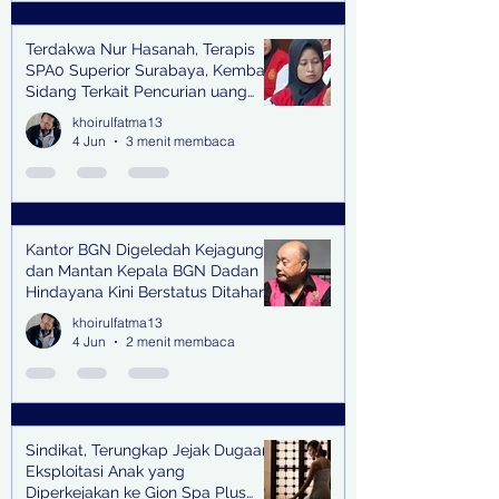
Terdakwa Nur Hasanah, Terapis
SPA0 Superior Surabaya, Kembali
Sidang Terkait Pencurian uang
senilai Rp1,285 M di PN Surabaya
khoirulfatma13
4 Jun
3 menit membaca
Kantor BGN Digeledah Kejagung
dan Mantan Kepala BGN Dadan
Hindayana Kini Berstatus Ditahan
khoirulfatma13
4 Jun
2 menit membaca
Sindikat, Terungkap Jejak Dugaan
Eksploitasi Anak yang
Diperkejakan ke Gion Spa Plus