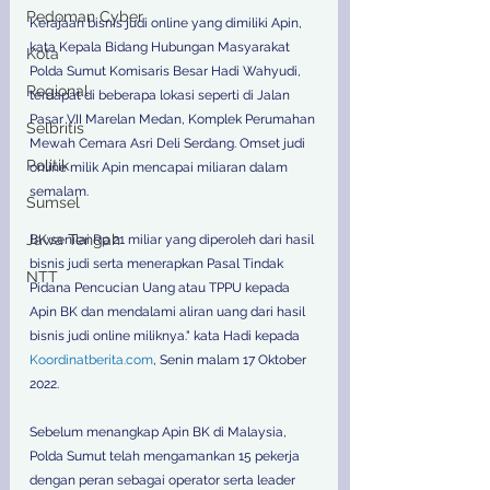
Pedoman Cyber
Kerajaan bisnis judi online yang dimiliki Apin, 
kata Kepala Bidang Hubungan Masyarakat 
Kota
Polda Sumut Komisaris Besar Hadi Wahyudi, 
Regional
terdapat di beberapa lokasi seperti di Jalan 
Pasar VII Marelan Medan, Komplek Perumahan 
Selbritis
Mewah Cemara Asri Deli Serdang. Omset judi 
Politik
online milik Apin mencapai miliaran dalam 
semalam.
Sumsel
Jawa Tengah
BK senilai Rp 21 miliar yang diperoleh dari hasil 
bisnis judi serta menerapkan Pasal Tindak 
NTT
Pidana Pencucian Uang atau TPPU kepada 
Apin BK dan mendalami aliran uang dari hasil 
bisnis judi online miliknya." kata Hadi kepada 
Koordinatberita.com
, Senin malam 17 Oktober 
2022.
Sebelum menangkap Apin BK di Malaysia, 
Polda Sumut telah mengamankan 15 pekerja 
dengan peran sebagai operator serta leader 