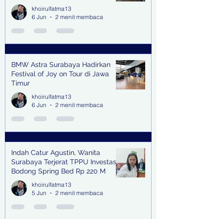
khoirulfatma13
6 Jun
2 menit membaca
BMW Astra Surabaya Hadirkan
Festival of Joy on Tour di Jawa
Timur
khoirulfatma13
6 Jun
2 menit membaca
Indah Catur Agustin, Wanita
Surabaya Terjerat TPPU Investasi
Bodong Spring Bed Rp 220 M
khoirulfatma13
5 Jun
2 menit membaca