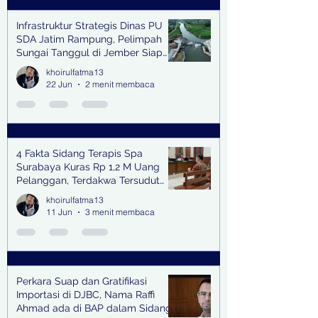
Infrastruktur Strategis Dinas PU
SDA Jatim Rampung, Pelimpah
Sungai Tanggul di Jember Siap
Bangkitkan Swasembada Pangan
khoirulfatma13
dan Pengendali Banjir
22 Jun
2 menit membaca
4 Fakta Sidang Terapis Spa
Surabaya Kuras Rp 1,2 M Uang
Pelanggan, Terdakwa Tersudut
oleh Keterangan Saksi Kunci
khoirulfatma13
11 Jun
3 menit membaca
Perkara Suap dan Gratifikasi
Importasi di DJBC, Nama Raffi
Ahmad ada di BAP dalam Sidang