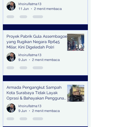
khoirulfatma13
11 Jun
2 menit membaca
Proyek Pabrik Gula Assembagoes
yang Rugikan Negara Rp645
Miliar, Kini Digeledah Polri
khoirulfatma13
9 Jun
2 menit membaca
Armada Pengangkut Sampah
Kota Surabaya Tidak Layak
Oprasi & Bahayakan Pengguna
Jalan
khoirulfatma13
9 Jun
2 menit membaca