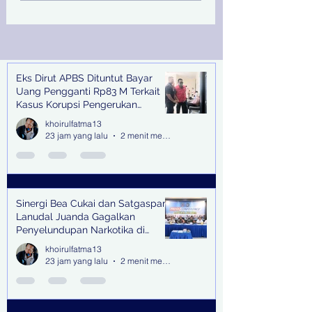
Juanda Gagalkan
Peringati Hari Su
Penyelundupan
Nasional
Narkotika di Bandara
Juanda
Eks Dirut APBS Dituntut Bayar
Recent Posts
Uang Pengganti Rp83 M Terkait
Kasus Korupsi Pengerukan
Tanjung Perak
khoirulfatma13
23 jam yang lalu
2 menit membaca
Sinergi Bea Cukai dan Satgaspam
Lanudal Juanda Gagalkan
Penyelundupan Narkotika di
Bandara Juanda
khoirulfatma13
23 jam yang lalu
2 menit membaca