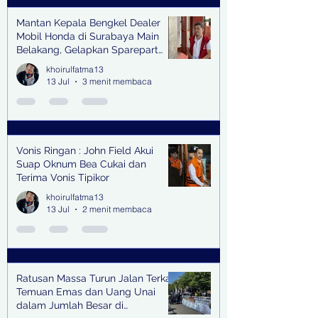
Mantan Kepala Bengkel Dealer
Mobil Honda di Surabaya Main
Belakang, Gelapkan Sparepart
Senilai Rp 1,9 Miliar
khoirulfatma13
13 Jul
3 menit membaca
Vonis Ringan : John Field Akui
Suap Oknum Bea Cukai dan
Terima Vonis Tipikor
khoirulfatma13
13 Jul
2 menit membaca
Ratusan Massa Turun Jalan Terkait
Temuan Emas dan Uang Unai
dalam Jumlah Besar di