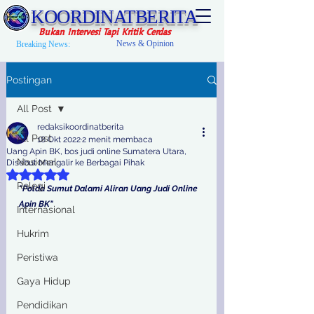
KOORDINATBERITA
Bukan Intervesi Tapi Kritik Cerdas
News & Opinion
Breaking News:
Postingan
All Post
redaksikoordinatberita
All Post
18 Okt 2022
2 menit membaca
Uang Apin BK, bos judi online Sumatera Utara,
Nasional
Disebut Mengalir ke Berbagai Pihak
Dinilai NaN dari 5 bintang.
Relegi
"Polda Sumut Dalami Aliran Uang Judi Online 
Apin BK"
Internasional
Hukrim
Peristiwa
Gaya Hidup
Pendidikan