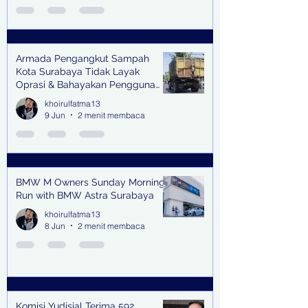
Armada Pengangkut Sampah
Kota Surabaya Tidak Layak
Oprasi & Bahayakan Pengguna
Jalan
khoirulfatma13
9 Jun
2 menit membaca
BMW M Owners Sunday Morning
Run with BMW Astra Surabaya
khoirulfatma13
8 Jun
2 menit membaca
Komisi Yudisial Terima 592