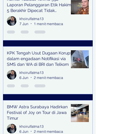
Laporan Pelanggaran Etik Hakim,
5 Berakhir Dipecat Tidak
Terhormat
khoirulfatma13
7 Jun
1 menit membaca
KPK Tengah Usut Dugaan Korupsi
dalam engadaan Notifikasi via
SMS dan WA di BRI dan Telkom
khoirulfatma13
6 Jun
2 menit membaca
BMW Astra Surabaya Hadirkan
Festival of Joy on Tour di Jawa
Timur
khoirulfatma13
6 Jun
2 menit membaca