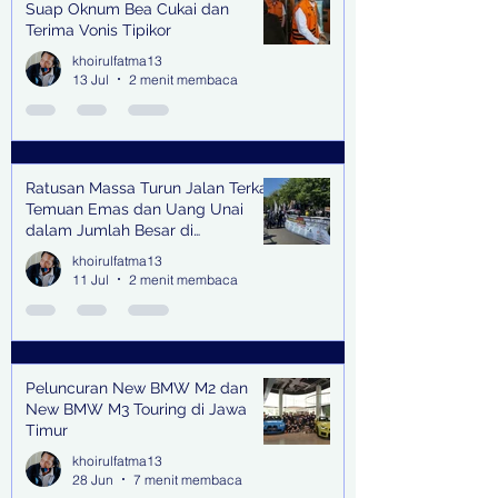
Suap Oknum Bea Cukai dan
Terima Vonis Tipikor
khoirulfatma13
13 Jul
2 menit membaca
Ratusan Massa Turun Jalan Terkait
Temuan Emas dan Uang Unai
dalam Jumlah Besar di
Lingkungan Jampidsus Kejaksaan
khoirulfatma13
Agung RI di Jakarta
11 Jul
2 menit membaca
Peluncuran New BMW M2 dan
New BMW M3 Touring di Jawa
Timur
khoirulfatma13
28 Jun
7 menit membaca