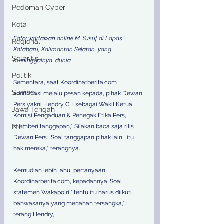
Pedoman Cyber
Kota
Foto: wartawan online M. Yusuf di Lapas 
Regional
Kotabaru, Kalimantan Selatan, yang 
Selbritis
meninggalnya  dunia
Politik
Sementara, saat Koordinatberita.com 
Sumsel
konfirmasi melalu pesan kepada, pihak Dewan 
Pers yakni Hendry CH sebagai Wakil Ketua 
Jawa Tengah
Komisi Pengaduan & Penegak Etika Pers, 
NTT
memberi tanggapan,” Silakan baca saja rilis 
Dewan Pers.  Soal tanggapan pihak lain,  itu 
hak mereka,” terangnya.
Kemudian lebih jahu, pertanyaan 
Koordinarberita.com, kepadannya. Soal 
statemen Wakapolri,” tentu itu harus diikuti 
bahwasanya yang menahan tersangka,” 
terang Hendry,