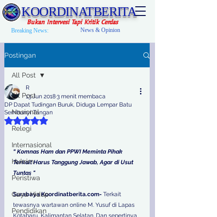
KOORDINATBERITA
Bukan Intervesi Tapi Kritik Cerdas
News & Opinion
Breaking News:
Postingan
All Post
R
All Post
13 Jun 2018
3 menit membaca
DP Dapat Tudingan Buruk, Diduga Lempar Batu
Nasional
Sembunyi Tangan
Dinilai NaN dari 5 bintang.
Relegi
Internasional
“ Komnas Ham dan PPWI Meminta Pihak 
Hukrim
Terkait Harus Tanggung Jawab, Agar di Usut 
Tuntas "
Peristiwa
Gaya Hidup
Surabaya Koordinatberita.com-
 Terkait 
tewasnya wartawan online M. Yusuf di Lapas 
Pendidikan
Kotabaru, Kalimantan Selatan. Dan sepertinya 