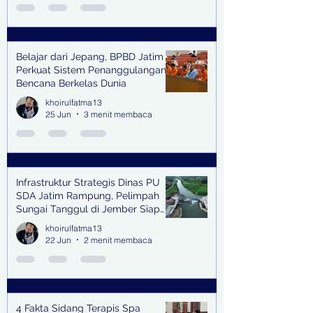
Belajar dari Jepang, BPBD Jatim
Perkuat Sistem Penanggulangan
Bencana Berkelas Dunia
khoirulfatma13
25 Jun
3 menit membaca
Infrastruktur Strategis Dinas PU
SDA Jatim Rampung, Pelimpah
Sungai Tanggul di Jember Siap
Bangkitkan Swasembada Pangan
khoirulfatma13
dan Pengendali Banjir
22 Jun
2 menit membaca
4 Fakta Sidang Terapis Spa