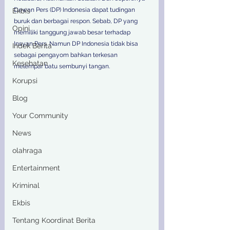
Dewan Pers (DP) Indonesia dapat tudingan 
Ekbis
buruk dan berbagai respon. Sebab, DP yang 
Opini
memiliki tanggung jawab besar terhadap 
Insyan Pers. Namun DP Indonesia tidak bisa 
Indek Berita
sebagai pengayom bahkan terkesan 
Kesehatan
melempar batu sembunyi tangan. 
Korupsi
Blog
Your Community
News
olahraga
Entertainment
Kriminal
Ekbis
Tentang Koordinat Berita