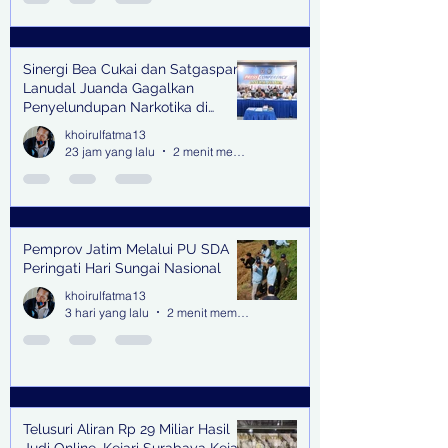
Sinergi Bea Cukai dan Satgaspam
Lanudal Juanda Gagalkan
Penyelundupan Narkotika di
Bandara Juanda
khoirulfatma13
23 jam yang lalu
2 menit membaca
Pemprov Jatim Melalui PU SDA
Peringati Hari Sungai Nasional
khoirulfatma13
3 hari yang lalu
2 menit membaca
Telusuri Aliran Rp 29 Miliar Hasil
Judi Online, Kejari Surabaya Kejar