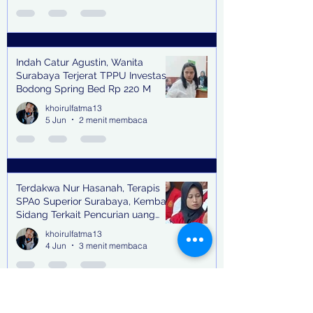
Indah Catur Agustin, Wanita
Surabaya Terjerat TPPU Investasi
Bodong Spring Bed Rp 220 M
khoirulfatma13
5 Jun
2 menit membaca
Terdakwa Nur Hasanah, Terapis
SPA0 Superior Surabaya, Kembali
Sidang Terkait Pencurian uang
senilai Rp1,285 M di PN Surabaya
khoirulfatma13
4 Jun
3 menit membaca