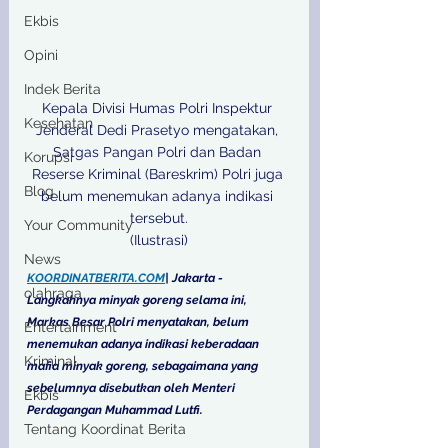
Ekbis
Opini
Indek Berita
Kepala Divisi Humas Polri Inspektur 
Kesehatan
Jenderal Dedi Prasetyo mengatakan, 
Satgas Pangan Polri dan Badan 
Korupsi
Reserse Kriminal (Bareskrim) Polri juga 
Blog
belum menemukan adanya indikasi 
tersebut.

Your Community
News
KOORDINATBERITA.COM
| Jakarta - 
olahraga
Langkahnya minyak goreng selama ini, 
Markas Besar Polri menyatakan, belum 
Entertainment
menemukan adanya indikasi keberadaan 
Kriminal
mafia minyak goreng, sebagaimana yang 
sebelumnya disebutkan oleh Menteri 
Ekbis
Perdagangan Muhammad Lutfi.
Tentang Koordinat Berita