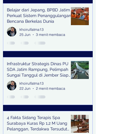
Belajar dari Jepang, BPBD Jatim
Perkuat Sistem Penanggulangan
Bencana Berkelas Dunia
khoirulfatma13
25 Jun
3 menit membaca
Infrastruktur Strategis Dinas PU
SDA Jatim Rampung, Pelimpah
Sungai Tanggul di Jember Siap
Bangkitkan Swasembada Pangan
khoirulfatma13
dan Pengendali Banjir
22 Jun
2 menit membaca
4 Fakta Sidang Terapis Spa
Surabaya Kuras Rp 1,2 M Uang
Pelanggan, Terdakwa Tersudut