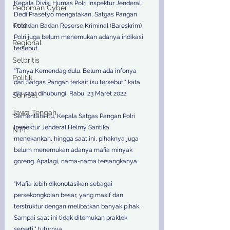
Kepala Divisi Humas Polri Inspektur Jenderal 
Pedoman Cyber
Dedi Prasetyo mengatakan, Satgas Pangan 
Kota
Polri dan Badan Reserse Kriminal (Bareskrim) 
Polri juga belum menemukan adanya indikasi 
Regional
tersebut.
Selbritis
"Tanya Kemendag dulu. Belum ada infonya 
Politik
dari Satgas Pangan terkait isu tersebut," kata 
dia saat dihubungi, Rabu, 23 Maret 2022.
Sumsel
Jawa Tengah
Sementara itu, Kepala Satgas Pangan Polri 
Inspektur Jenderal Helmy Santika 
NTT
menekankan, hingga saat ini, pihaknya juga 
belum menemukan adanya mafia minyak 
goreng. Apalagi, nama-nama tersangkanya.
"Mafia lebih dikonotasikan sebagai 
persekongkolan besar, yang masif dan 
terstruktur dengan melibatkan banyak pihak. 
Sampai saat ini tidak ditemukan praktek 
seperti," tuturnya.