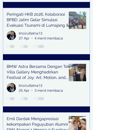
Peringati HKB 2026, Kolaborasi
BPBD Jatim Gelar Simulasi
Evakuasi Tsunami di Lumajang &
Trenggalek
khoirulfatma13
27 Apr
4 menit membaca
BMW Astra Bersama Dengan Teh
Villa Gallery Menghadirkan
Festival of Joy: Art, Motion, and
Scent
khoirulfatma13
25 Apr
3 menit membaca
Emil Dardak Mengapresiasi
kekompakan Paguyuban Alumni
SMA Negeri 1 Hingga 9 Surabaya