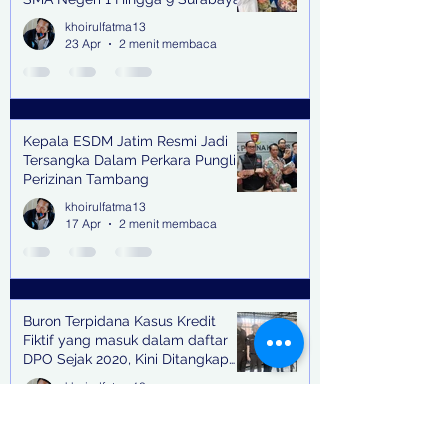
(Pasmanbaya) dalam Kegiatan
khoirulfatma13
Halal Bihalal
23 Apr
2 menit membaca
Kepala ESDM Jatim Resmi Jadi
Tersangka Dalam Perkara Pungli
Perizinan Tambang
khoirulfatma13
17 Apr
2 menit membaca
Buron Terpidana Kasus Kredit
Fiktif yang masuk dalam daftar
DPO Sejak 2020, Kini Ditangkap
Kejari Surabaya
khoirulfatma13
17 Apr
3 menit membaca