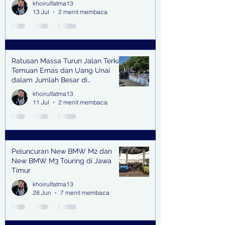
khoirulfatma13
13 Jul
2 menit membaca
Ratusan Massa Turun Jalan Terkait
Temuan Emas dan Uang Unai
dalam Jumlah Besar di
Lingkungan Jampidsus Kejaksaan
khoirulfatma13
Agung RI di Jakarta
11 Jul
2 menit membaca
Peluncuran New BMW M2 dan
New BMW M3 Touring di Jawa
Timur
khoirulfatma13
28 Jun
7 menit membaca