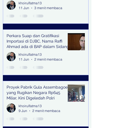
oleh Keterangan Saksi Kunci
khoirulfatma13
11 Jun
3 menit membaca
Perkara Suap dan Gratifikasi
Importasi di DJBC, Nama Raffi
Ahmad ada di BAP dalam Sidang
khoirulfatma13
11 Jun
2 menit membaca
Proyek Pabrik Gula Assembagoes
yang Rugikan Negara Rp645
Miliar, Kini Digeledah Polri
khoirulfatma13
9 Jun
2 menit membaca