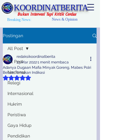
KOORDINATBERITA
Bukan Intervesi Tapi Kritik Cerdas
News & Opinion
Breaking News:
Postingan
All Post
redaksikoordinatberita
All Post
23 Mar 2022
1 menit membaca
Adanya Dugaan Mafia Minyak Goreng, Mabes Polri
Nasional
Belum Temukan Indikasi
Dinilai NaN dari 5 bintang.
Relegi
Internasional
Hukrim
Peristiwa
Gaya Hidup
Pendidikan