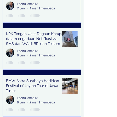
Terhormat
khoirulfatma13
7 Jun
1 menit membaca
KPK Tengah Usut Dugaan Korupsi
dalam engadaan Notifikasi via
SMS dan WA di BRI dan Telkom
khoirulfatma13
6 Jun
2 menit membaca
BMW Astra Surabaya Hadirkan
Festival of Joy on Tour di Jawa
Timur
khoirulfatma13
6 Jun
2 menit membaca