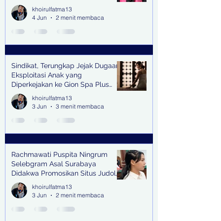
khoirulfatma13
4 Jun
2 menit membaca
Sindikat, Terungkap Jejak Dugaan
Eksploitasi Anak yang
Diperkejakan ke Gion Spa Plus
and Pub Surabaya,
khoirulfatma13
3 Jun
3 menit membaca
Rachmawati Puspita Ningrum
Selebgram Asal Surabaya
Didakwa Promosikan Situs Judol,
Raup Rp2 Juta dari Tiga Kali
khoirulfatma13
Endorse
3 Jun
2 menit membaca