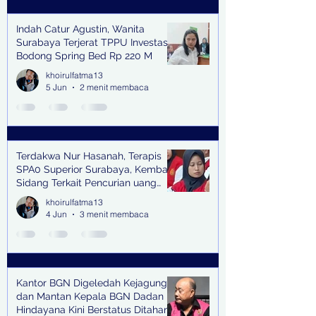
Indah Catur Agustin, Wanita
Surabaya Terjerat TPPU Investasi
Bodong Spring Bed Rp 220 M
khoirulfatma13
5 Jun
2 menit membaca
Terdakwa Nur Hasanah, Terapis
SPA0 Superior Surabaya, Kembali
Sidang Terkait Pencurian uang
senilai Rp1,285 M di PN Surabaya
khoirulfatma13
4 Jun
3 menit membaca
Kantor BGN Digeledah Kejagung
dan Mantan Kepala BGN Dadan
Hindayana Kini Berstatus Ditahan