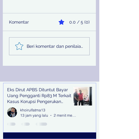
Komentar
0.0 / 5 (0)
Sinergi Bea Cukai dan
Pemprov Jatim
Beri komentar dan penilaian...
Satgaspam Lanudal
Melalui PU SDA
Juanda Gagalkan
Peringati Hari Su
Penyelundupan
Nasional
Narkotika di Bandara
Juanda
Eks Dirut APBS Dituntut Bayar
Recent Posts
Uang Pengganti Rp83 M Terkait
Kasus Korupsi Pengerukan
Tanjung Perak
khoirulfatma13
13 jam yang lalu
2 menit membaca