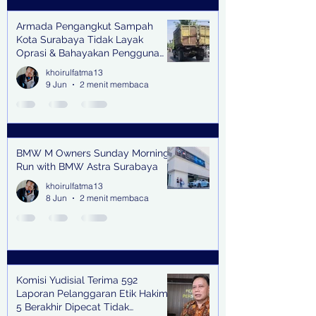
Armada Pengangkut Sampah
Kota Surabaya Tidak Layak
Oprasi & Bahayakan Pengguna
Jalan
khoirulfatma13
9 Jun
2 menit membaca
BMW M Owners Sunday Morning
Run with BMW Astra Surabaya
khoirulfatma13
8 Jun
2 menit membaca
Komisi Yudisial Terima 592
Laporan Pelanggaran Etik Hakim,
5 Berakhir Dipecat Tidak