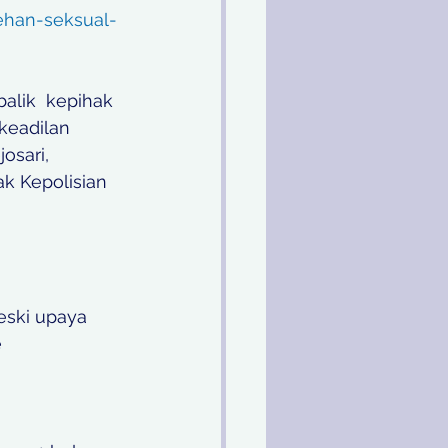
ehan-seksual-
alik  kepihak 
keadilan 
osari, 
k Kepolisian 
ski upaya 
 