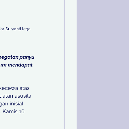
ar Suryanti lega. 
begalan panyu 
elum mendapat 
 kecewa atas 
atan asusila 
n inisial 
. Kamis 16 