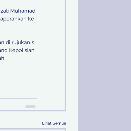
rzali Muhamad 
laporankan ke 
 di rujukan s 
ang Kepolisian 
ah 
Lihat Semua