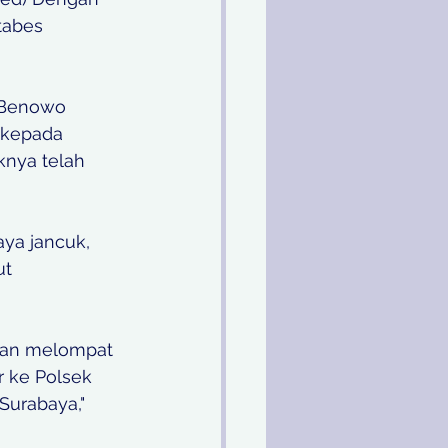
tabes 
 Benowo 
 kepada 
knya telah 
ya jancuk,  
t 
 dan melompat 
r ke Polsek 
Surabaya," 