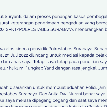
 
t Suryanti, dalam proses penangan kasus pembega
 surat keterangan penerimaan pengaduan yang berno
22/ SPKT/POLRESTABES SURABAYA, menerangkan 
 atas kinerja penyidik Polrestabes Surabaya. Sebab, 
gal 29 Juli 2022 diundang untuk mediasi kepada pelak
ara anak saya. Tetapi saya tetap pada pendirian say
jalur hukum, " ungkap Yanti dengan rasa jengkel. Jum'
udah disarankan untuk membuat aduahan Polisi, jam 
lrestabes Surabaya. Dan Anita Dwi Nurani benar say
idur saya merasa dipegang pegang dan saat saya m
yang langsung pergi lari dan saya kejar dia (Pelaku.