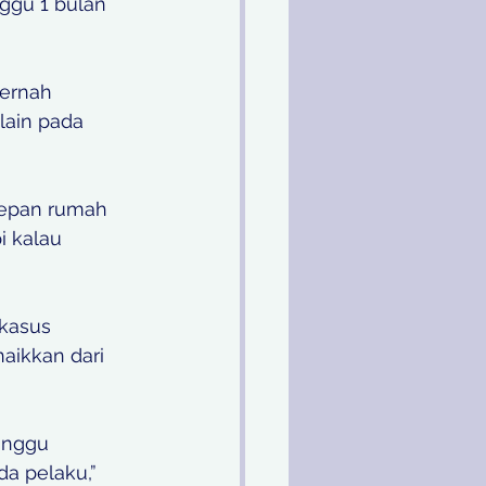
ggu 1 bulan 
ernah 
ain pada 
depan rumah 
 kalau 
kasus 
aikkan dari 
unggu 
a pelaku,” 