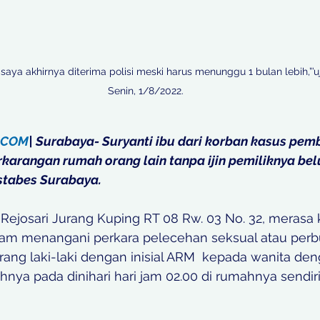
 saya akhirnya diterima polisi meski harus menunggu 1 bulan lebih,”’uj
Senin, 1/8/2022.

.COM
| Surabaya- Suryanti ibu dari korban kasus pem
karangan rumah orang lain tanpa ijin pemiliknya b
stabes Surabaya. 
 Rejosari Jurang Kuping RT 08 Rw. 03 No. 32, merasa
alam menangani perkara pelecehan seksual atau perbu
ang laki-laki dengan inisial ARM  kepada wanita denga
ya pada dinihari hari jam 02.00 di rumahnya sendiri