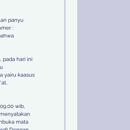
lan panyu 
mer : 
bahwa 
pada hari ini 
u  
a yairu kaasus 
at, 
09.00 wib, 
a menyatakan 
embuka mata 
 Red) Dengan 