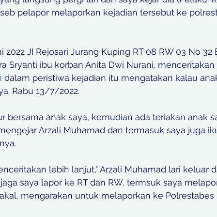
rseb pelapor melaporkan kejadian tersebut ke polres
ni 2022 JI Rejosari Jurang Kuping RT 08 RW 03 No 32
a Sryanti ibu korban Anita Dwi Nurani, menceritakan
m
 dalam peristiwa kejadian itu mengatakan kalau ana
ya. Rabu 13/7/2022. 
dur bersama anak saya, kemudian ada teriakan anak sa
a mengejar Arzali Muhamad dan termasuk saya juga iku
nya. 
enceritakan lebih lanjut," Arzali Muhamad lari keluar
u jaga saya lapor ke RT dan RW, termsuk saya melapo
 Pakal, mengarakan untuk melaporkan ke Polrestabes 