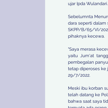
ujar Ipda Wulandari.
Sebelumnta Menuru
dara seperti dalam
SKPP/B/65/VI/20
pihaknya kecewa. 
"Saya merasa kecewa
yaitu  Jum'at  tang
pembegalan panyu d
tetap diperoses ke 
29/7/2022. 
Meski ibu korban s
telah datang ke Po
bahwa saat saya t
ternyata ada orang 