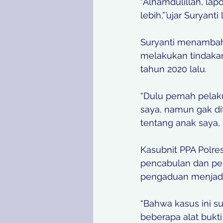
“Alhamdulillah, lap
lebih,”’ujar Suryanti
Suryanti menamba
melakukan tindaka
tahun 2020 lalu. 
“Dulu pernah pelak
saya, namun gak di
tentang anak saya, 
Kasubnit PPA Polre
pencabulan dan pel
pengaduan menjadi l
“Bahwa kasus ini s
beberapa alat bukt