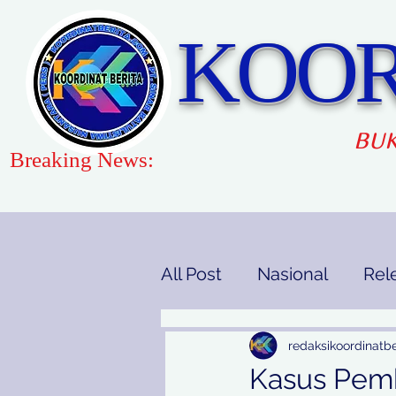
KOOR
BUK
Breaking News:
All Post
Nasional
Rel
Gaya Hidup
Pendidi
redaksikoordinatbe
Kasus Pemb