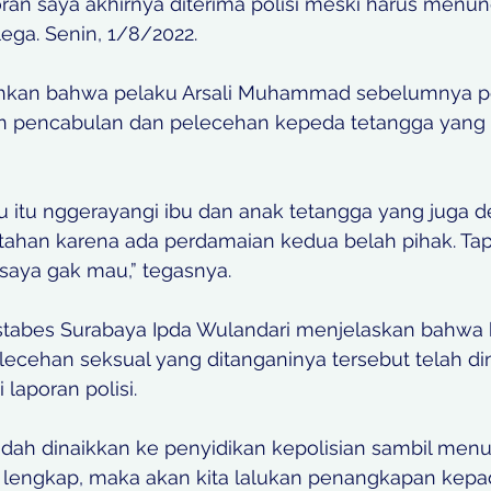
oran saya akhirnya diterima polisi meski harus menun
 lega. Senin, 1/8/2022.
hkan bahwa pelaku Arsali Muhammad sebelumnya p
n pencabulan dan pelecehan kepeda tetangga yang l
u itu nggerayangi ibu dan anak tetangga yang juga 
tahan karena ada perdamaian kedua belah pihak. Tapi
saya gak mau,” tegasnya. 
stabes Surabaya Ipda Wulandari menjelaskan bahwa 
ecehan seksual yang ditanganinya tersebut telah din
aporan polisi. 
udah dinaikkan ke penyidikan kepolisian sambil men
i lengkap, maka akan kita lalukan penangkapan kepad