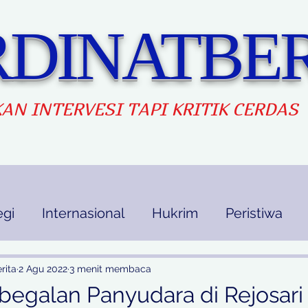
DINATBER
AN INTERVES
I TAPI KRITIK CERDAS
egi
Internasional
Hukrim
Peristiwa
kan
Ekbis
Opini
Indek Berita
rita
2 Agu 2022
3 menit membaca
egalan Panyudara di Rejosar