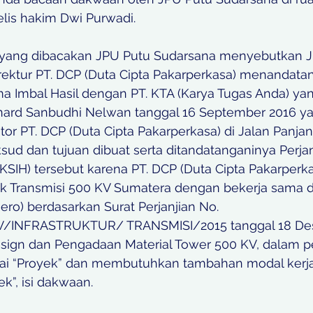
elis hakim Dwi Purwadi.
yang dibacakan JPU Putu Sudarsana menyebutkan J.
rektur PT. DCP (Duta Cipta Pakarperkasa) menandatan
ma Imbal Hasil dengan PT. KTA (Karya Tugas Anda) yan
nard Sanbudhi Nelwan tanggal 16 September 2016 y
tor PT. DCP (Duta Cipta Pakarperkasa) di Jalan Panjan
ud dan tujuan dibuat serta ditandatanganinya Perjanj
KSIH) tersebut karena PT. DCP (Duta Cipta Pakarperk
k Transmisi 500 KV Sumatera dengan bekerja sama d
ero) berdasarkan Surat Perjanjian No. 
INFRASTRUKTUR/ TRANSMISI/2015 tanggal 18 Des
sign dan Pengadaan Material Tower 500 KV, dalam per
gai “Proyek” dan membutuhkan tambahan modal kerja
k”, isi dakwaan.