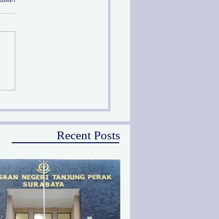
ang Sidang Terdakwa
ng, Kejari Tanjung
ak Terbitkan DPO
Recent Posts