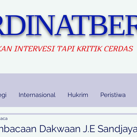
DINATBER
AN INTERVES
I TAPI KRITIK CERDAS
egi
Internasional
Hukrim
Peristiwa
kan
Ekbis
Opini
Indek Berita
baca
bacaan Dakwaan J.E Sandjaya