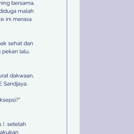
ning bersama, 
 diduga malah 
e ini merasa 
ak sehat dan 
 pekan lalu, 
urat dakwaan, 
E Sandjaya.
sepsi?”   
!, setelah 
lakukan 