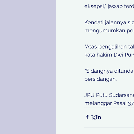
eksepsi,” jawab te
Kendati jalannya si
mengumumkan penet
“Atas pengalihan ta
kata hakim Dwi Pur
“Sidangnya ditunda
persidangan.
JPU Putu Sudarsana
melanggar Pasal 372