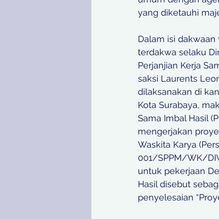
yang diketauhi maj
Dalam isi dakwaan 
terdakwa selaku Di
Perjanjian Kerja Sa
saksi Laurents Leo
dilaksanakan di kan
Kota Surabaya, maks
Sama Imbal Hasil (P
mengerjakan proye
Waskita Karya (Pers
001/SPPM/WK/DIV/
untuk pekerjaan De
Hasil disebut seba
penyelesaian “Proye