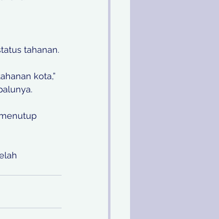
atus tahanan. 
ahanan kota,” 
palunya.
i menutup 
elah 