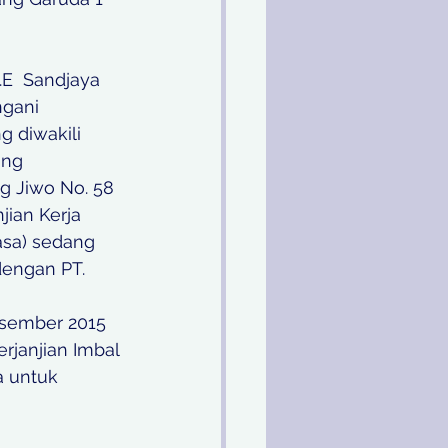
E  Sandjaya 
gani 
g diwakili 
ang 
g Jiwo No. 58 
ian Kerja 
asa) sedang 
engan PT. 
ember 2015 
janjian Imbal 
 untuk 