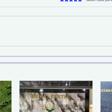
Telusuri Aliran Rp 29 Miliar
Jel
Hasil Judi Online, Kejari
Hila
Surabaya Kejar Hingga ke
Per
Malaysia dan Filipina