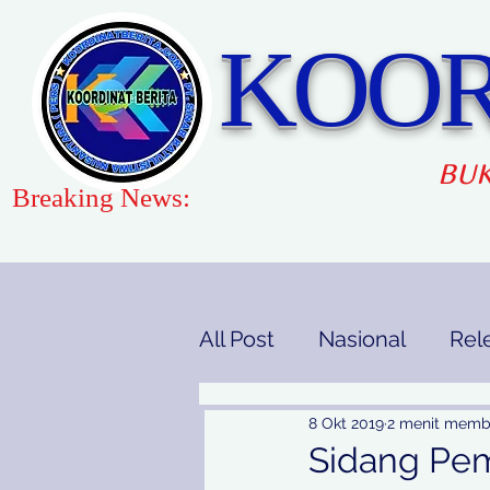
KOOR
BUK
Breaking News:
All Post
Nasional
Rel
Gaya Hidup
Pendidi
8 Okt 2019
2 menit mem
Sidang Pem