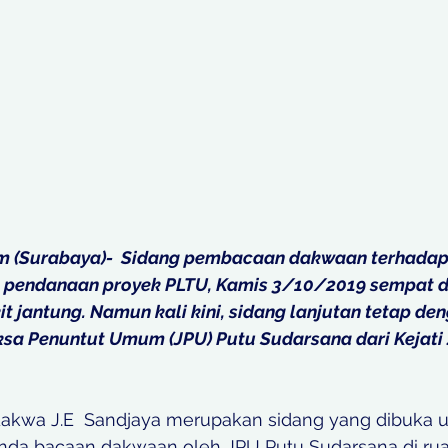
m (Surabaya)-  Sidang pembacaan dakwaan terhadap 
 pendanaan proyek PLTU, Kamis 3/10/2019 sempat di
it jantung. Namun kali kini, sidang lanjutan tetap de
a Penuntut Umum (JPU) Putu Sudarsana dari Kejati J
akwa J.E  Sandjaya merupakan sidang yang dibuka u
a bacaan dakwaan oleh JPU Putu Sudarsana di rua