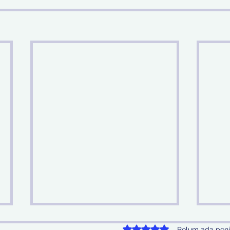
Dinilai 0 dari 5 bintang.
Belum ada peni