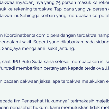
dakwaannya,”Janjinya yang 75 persen masuk ke reke
uk ke rekening terdakwa. Tapi dana yang 75 persen
dakwa ini. Sehingga korban yang merupakan corporat
n Koordinatberita.com dipersidangan terdakwa namp
 mengalami sakit. Seperti yang dikabarkan pada sidang
 Sandjaya mengalami  sakit jantung.
 saat JPU Putu Sudarsana selesai membacakan isi s
Purwadi memberikan pertanyaan kepada terdakwa J.
 bacaan dakwaan jaksa, apa terdakwa melakukan ek
epada tim Penasehat Hukumnya,” terimakasih majelis 
engan penasehat hukum, kami memutuskan tidak me