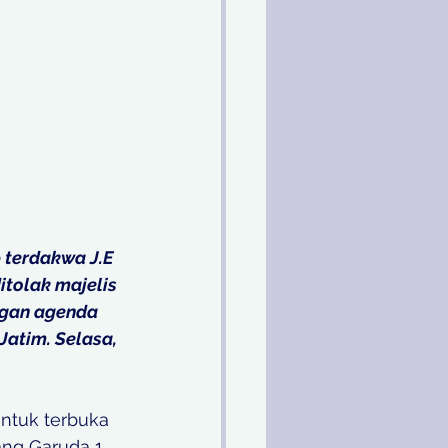
terdakwa J.E 
tolak majelis 
ngan agenda 
atim. Selasa, 
ntuk terbuka 
ng Garuda 1 