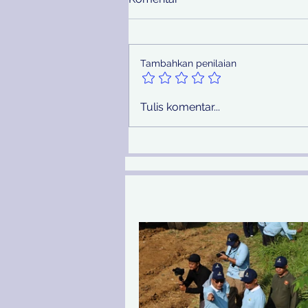
Tambahkan penilaian
Pemprov Jatim Melalui PU
Tulis komentar...
SDA Peringati Hari Sungai
Nasional