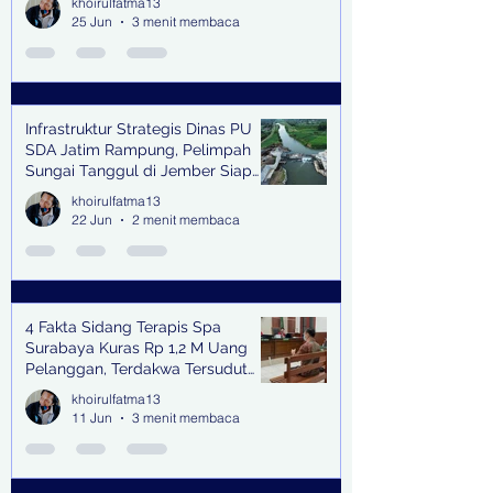
khoirulfatma13
25 Jun
3 menit membaca
Infrastruktur Strategis Dinas PU
SDA Jatim Rampung, Pelimpah
Sungai Tanggul di Jember Siap
Bangkitkan Swasembada Pangan
khoirulfatma13
dan Pengendali Banjir
22 Jun
2 menit membaca
4 Fakta Sidang Terapis Spa
Surabaya Kuras Rp 1,2 M Uang
Pelanggan, Terdakwa Tersudut
oleh Keterangan Saksi Kunci
khoirulfatma13
11 Jun
3 menit membaca