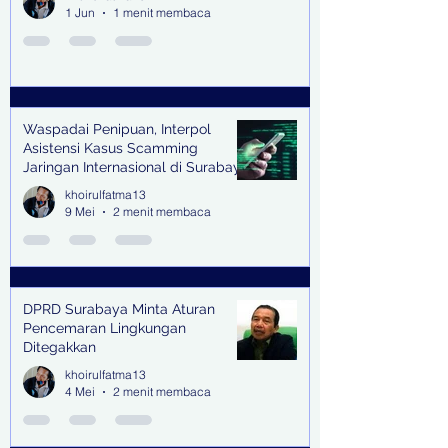
1 Jun
1 menit membaca
Waspadai Penipuan, Interpol
Asistensi Kasus Scamming
Jaringan Internasional di Surabaya
khoirulfatma13
9 Mei
2 menit membaca
DPRD Surabaya Minta Aturan
Pencemaran Lingkungan
Ditegakkan
khoirulfatma13
4 Mei
2 menit membaca