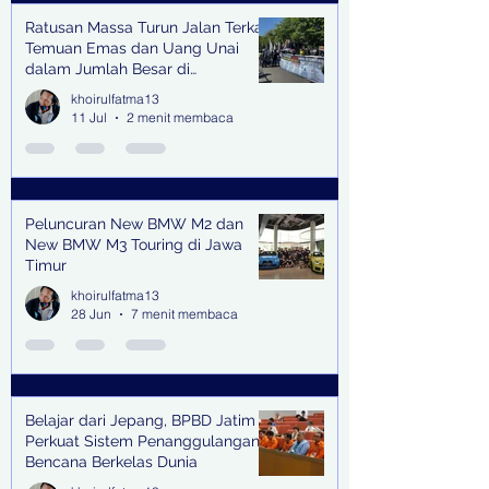
Ratusan Massa Turun Jalan Terkait
Temuan Emas dan Uang Unai
dalam Jumlah Besar di
Lingkungan Jampidsus Kejaksaan
khoirulfatma13
Agung RI di Jakarta
11 Jul
2 menit membaca
Peluncuran New BMW M2 dan
New BMW M3 Touring di Jawa
Timur
khoirulfatma13
28 Jun
7 menit membaca
Belajar dari Jepang, BPBD Jatim
Perkuat Sistem Penanggulangan
Bencana Berkelas Dunia