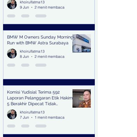
khoirulfatma13
9 Jun
2 menit membaca
BMW M Owners Sunday Morning
Run with BMW Astra Surabaya
khoirulfatma13
8 Jun
2 menit membaca
Komisi Yudisial Terima 592
Laporan Pelanggaran Etik Hakim,
5 Berakhir Dipecat Tidak
Terhormat
khoirulfatma13
7 Jun
1 menit membaca