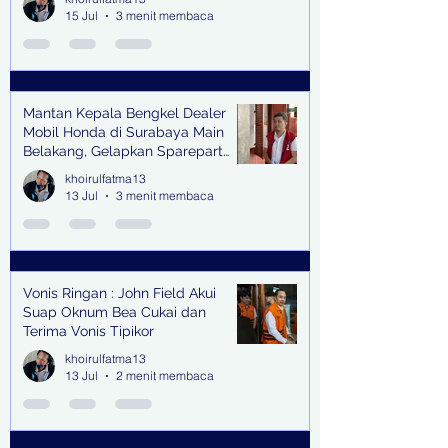
15 Jul
3 menit membaca
Mantan Kepala Bengkel Dealer
Mobil Honda di Surabaya Main
Belakang, Gelapkan Sparepart
Senilai Rp 1,9 Miliar
khoirulfatma13
13 Jul
3 menit membaca
Vonis Ringan : John Field Akui
Suap Oknum Bea Cukai dan
Terima Vonis Tipikor
khoirulfatma13
13 Jul
2 menit membaca