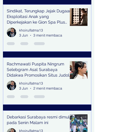
Sindikat, Terungkap Jejak Dugaan
Eksploitasi Anak yang
Diperkejakan ke Gion Spa Plus
and Pub Surabaya,
khoirulfatma13
3 Jun
3 menit membaca
Rachmawati Puspita Ningrum
Selebgram Asal Surabaya
Didakwa Promosikan Situs Judol,
Raup Rp2 Juta dari Tiga Kali
khoirulfatma13
Endorse
3 Jun
2 menit membaca
Debarkasi Surabaya resmi dimulai
pada Senin Malam ini
khoirulfatma13