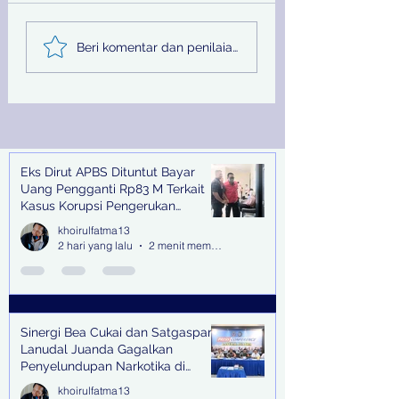
Sinergi Bea Cukai dan
Pemprov Jatim
Beri komentar dan penilaian...
Satgaspam Lanudal
Melalui PU SDA
Juanda Gagalkan
Peringati Hari Su
Penyelundupan
Nasional
Narkotika di Bandara
Juanda
Eks Dirut APBS Dituntut Bayar
Recent Posts
Uang Pengganti Rp83 M Terkait
Kasus Korupsi Pengerukan
Tanjung Perak
khoirulfatma13
2 hari yang lalu
2 menit membaca
Sinergi Bea Cukai dan Satgaspam
Lanudal Juanda Gagalkan
Penyelundupan Narkotika di
Bandara Juanda
khoirulfatma13