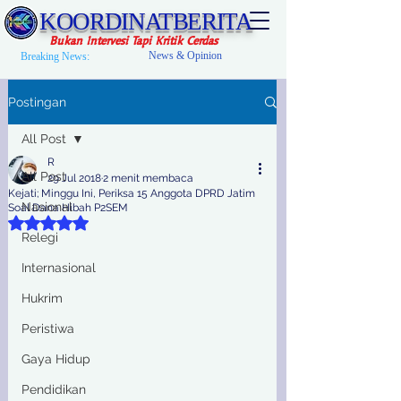
KOORDINATBERITA
Bukan Intervesi Tapi Kritik Cerdas
News & Opinion
Breaking News:
Postingan
All Post
R
All Post
29 Jul 2018
2 menit membaca
Kejati; Minggu Ini, Periksa 15 Anggota DPRD Jatim
Nasional
Soal Dana Hibah P2SEM
Dinilai NaN dari 5 bintang.
Relegi
Internasional
Hukrim
Peristiwa
Gaya Hidup
Pendidikan