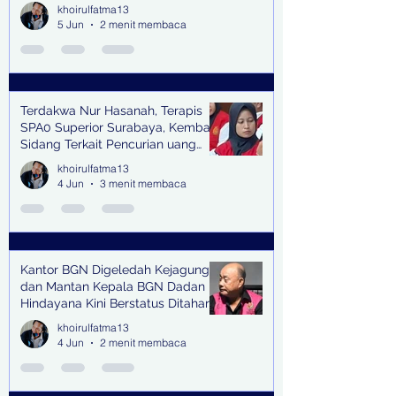
khoirulfatma13
5 Jun
2 menit membaca
Terdakwa Nur Hasanah, Terapis
SPA0 Superior Surabaya, Kembali
Sidang Terkait Pencurian uang
senilai Rp1,285 M di PN Surabaya
khoirulfatma13
4 Jun
3 menit membaca
Kantor BGN Digeledah Kejagung
dan Mantan Kepala BGN Dadan
Hindayana Kini Berstatus Ditahan
khoirulfatma13
4 Jun
2 menit membaca