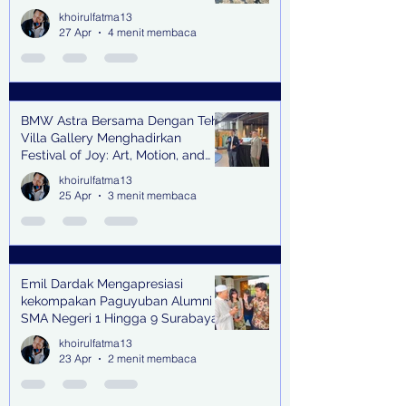
Trenggalek
khoirulfatma13
27 Apr
4 menit membaca
BMW Astra Bersama Dengan Teh
Villa Gallery Menghadirkan
Festival of Joy: Art, Motion, and
Scent
khoirulfatma13
25 Apr
3 menit membaca
Emil Dardak Mengapresiasi
kekompakan Paguyuban Alumni
SMA Negeri 1 Hingga 9 Surabaya
(Pasmanbaya) dalam Kegiatan
khoirulfatma13
Halal Bihalal
23 Apr
2 menit membaca