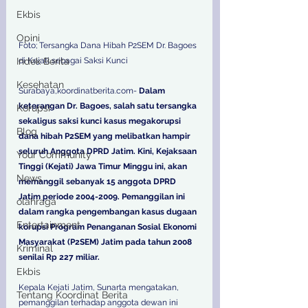
Ekbis
Opini
Foto; Tersangka Dana Hibah P2SEM Dr. Bagoes 
Indek Berita
di Kejati sebagai Saksi Kunci
Kesehatan
Surabaya,koordinatberita.com-
 Dalam 
keterangan Dr. Bagoes, salah satu tersangka 
Korupsi
sekaligus saksi kunci kasus megakorupsi 
Blog
dana hibah P2SEM yang melibatkan hampir 
seluruh Anggota DPRD Jatim. Kini, Kejaksaan 
Your Community
Tinggi (Kejati) Jawa Timur Minggu ini, akan 
News
memanggil sebanyak 15 anggota DPRD 
Jatim periode 2004-2009. Pemanggilan ini 
olahraga
dalam rangka pengembangan kasus dugaan 
Entertainment
korupsi Program Penanganan Sosial Ekonomi 
Masyarakat (P2SEM) Jatim pada tahun 2008 
Kriminal
senilai Rp 227 miliar.
Ekbis
Kepala Kejati Jatim, Sunarta mengatakan, 
Tentang Koordinat Berita
pemanggilan terhadap anggota dewan ini 