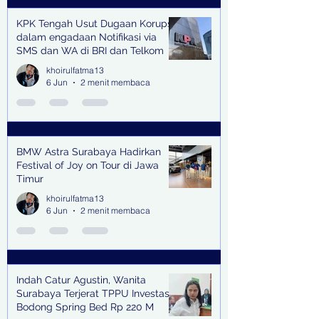
KPK Tengah Usut Dugaan Korupsi
dalam engadaan Notifikasi via
SMS dan WA di BRI dan Telkom
khoirulfatma13
6 Jun
2 menit membaca
BMW Astra Surabaya Hadirkan
Festival of Joy on Tour di Jawa
Timur
khoirulfatma13
6 Jun
2 menit membaca
Indah Catur Agustin, Wanita
Surabaya Terjerat TPPU Investasi
Bodong Spring Bed Rp 220 M