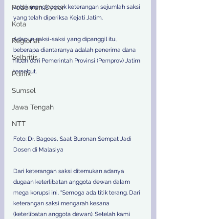
Pedoman Cyber
untuk mengkroscek keterangan sejumlah saksi 
yang telah diperiksa Kejati Jatim.  
Kota
Adapun saksi-saksi yang dipanggil itu, 
Regional
beberapa diantaranya adalah penerima dana 
Selbritis
hibah dari Pemerintah Provinsi (Pemprov) Jatim 
tersebut.
Politik
Sumsel
Jawa Tengah
NTT
Foto; Dr. Bagoes, Saat Buronan Sempat Jadi 
Dosen di Malasiya
Dari keterangan saksi ditemukan adanya 
dugaan keterlibatan anggota dewan dalam 
mega korupsi ini. “Semoga ada titik terang. Dari 
keterangan saksi mengarah kesana 
(keterlibatan anggota dewan). Setelah kami 