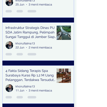
khoirulfatma13
25 Jun
3 menit membaca
Infrastruktur Strategis Dinas PU
SDA Jatim Rampung, Pelimpah
Sungai Tanggul di Jember Siap
Bangkitkan Swasembada Pangan
khoirulfatma13
dan Pengendali Banjir
22 Jun
2 menit membaca
4 Fakta Sidang Terapis Spa
Surabaya Kuras Rp 1,2 M Uang
Pelanggan, Terdakwa Tersudut
oleh Keterangan Saksi Kunci
khoirulfatma13
11 Jun
3 menit membaca