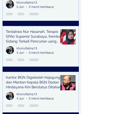
khoirulfatma13
5 Jun
2 menit membaca
Terdakwa Nur Hasanah, Terapis
SPA0 Superior Surabaya, Kembali
Sidang Terkait Pencurian uang
senilai Rp1,285 M di PN Surabaya
khoirulfatma13
4 Jun
3 menit membaca
Kantor BGN Digeledah Kejagung
dan Mantan Kepala BGN Dadan
Hindayana Kini Berstatus Ditahan
khoirulfatma13
4 Jun
2 menit membaca