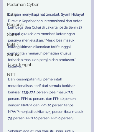
Pedoman Cyber
Kota
Dengan menyikapi hal tersebut, Syarif Hidayat 
Direktur Kepabeanan Internasional dan Antar 
Regional
Lembaga Bea Cukai di Jakarta, pada Senin,13 
Januari 2020 dalam memberi keterangan 
Selbritis
persnya menjelaskan. “Meski bea masuk 
Politik
barang kiriman dikenakan tarif tunggal, 
pemerintah menaruh perhatian khusus 
Sumsel
terhadap masukan perajin dan produsen," 
Jawa Tengah
katanya.
NTT
Dan Kesempatan itu, pemerintah 
merasionalisasi tarif dari semula berkisar 
berkisar 27,5-37,5 persen (bea masuk 7,5 
persen, PPN 10 persen, dan PPh 10 persen 
dengan NPWP, dan PPh 20 persen tanpa 
NPWP menjadi sekitar 17,5 persen (bea masuk 
7,5 persen, PPN 10 persen, PPh 0 persen).
Sebelum ada aturan baru itu, perlu untuk 