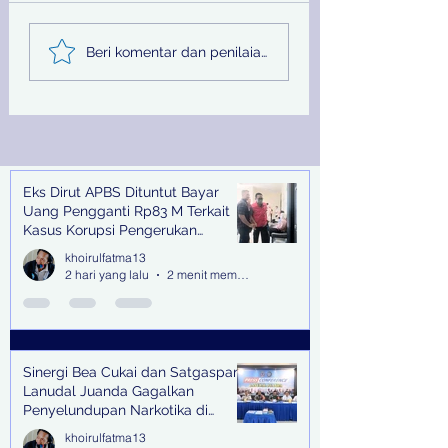
Sinergi Bea Cukai dan
Pemprov Jatim
Beri komentar dan penilaian...
Satgaspam Lanudal
Melalui PU SDA
Juanda Gagalkan
Peringati Hari Su
Penyelundupan
Nasional
Narkotika di Bandara
Juanda
Eks Dirut APBS Dituntut Bayar
Recent Posts
Uang Pengganti Rp83 M Terkait
Kasus Korupsi Pengerukan
Tanjung Perak
khoirulfatma13
2 hari yang lalu
2 menit membaca
Sinergi Bea Cukai dan Satgaspam
Lanudal Juanda Gagalkan
Penyelundupan Narkotika di
Bandara Juanda
khoirulfatma13