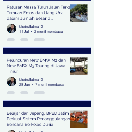
Ratusan Massa Turun Jalan Terkait
Temuan Emas dan Uang Unai
dalam Jumlah Besar di
Lingkungan Jampidsus Kejaksaan
khoirulfatma13
Agung RI di Jakarta
11 Jul
2 menit membaca
Peluncuran New BMW M2 dan
New BMW M3 Touring di Jawa
Timur
khoirulfatma13
28 Jun
7 menit membaca
Belajar dari Jepang, BPBD Jatim
Perkuat Sistem Penanggulangan
Bencana Berkelas Dunia