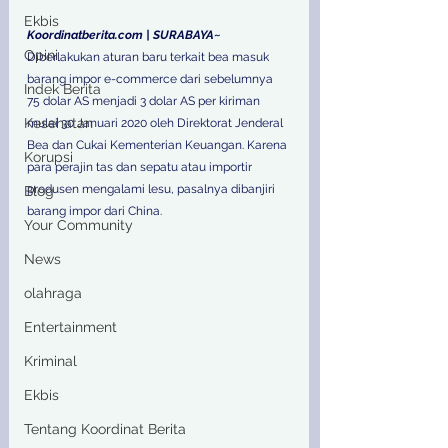
Ekbis
Koordinatberita.com | SURABAYA~
Opini
Diberlakukan aturan baru terkait bea masuk  
barang impor e-commerce dari sebelumnya 
Indek Berita
75 dolar AS menjadi 3 dolar AS per kiriman 
Kesehatan
mulai 30 Januari 2020 oleh Direktorat Jenderal 
Bea dan Cukai Kementerian Keuangan. Karena 
Korupsi
para perajin tas dan sepatu atau importir 
produsen mengalami lesu, pasalnya dibanjiri 
Blog
barang impor dari China. 
Your Community
News
olahraga
Entertainment
Kriminal
Ekbis
Tentang Koordinat Berita