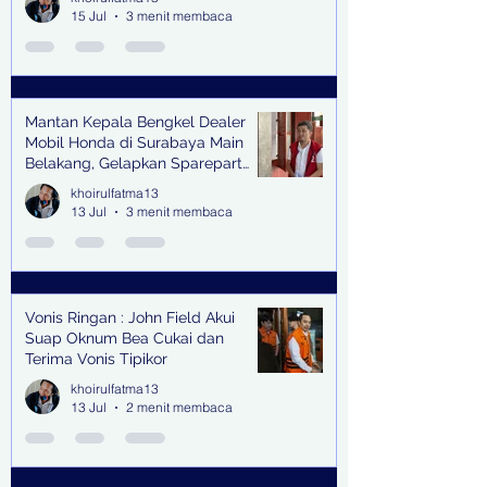
15 Jul
3 menit membaca
Mantan Kepala Bengkel Dealer
Mobil Honda di Surabaya Main
Belakang, Gelapkan Sparepart
Senilai Rp 1,9 Miliar
khoirulfatma13
13 Jul
3 menit membaca
Vonis Ringan : John Field Akui
Suap Oknum Bea Cukai dan
Terima Vonis Tipikor
khoirulfatma13
13 Jul
2 menit membaca