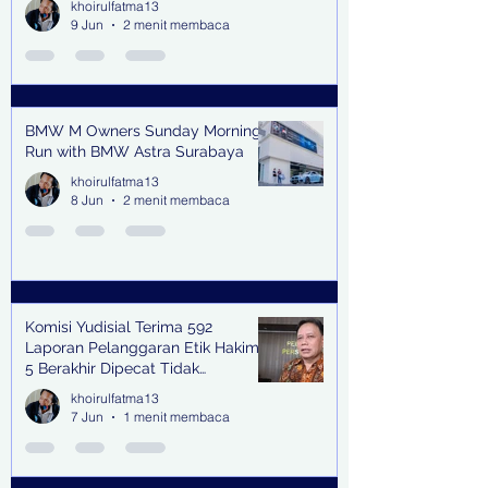
khoirulfatma13
9 Jun
2 menit membaca
BMW M Owners Sunday Morning
Run with BMW Astra Surabaya
khoirulfatma13
8 Jun
2 menit membaca
Komisi Yudisial Terima 592
Laporan Pelanggaran Etik Hakim,
5 Berakhir Dipecat Tidak
Terhormat
khoirulfatma13
7 Jun
1 menit membaca