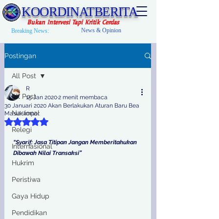
KOORDINATBERITA
Bukan Intervesi Tapi Kritik Cerdas
News & Opinion
Breaking News:
Postingan
All Post
R
All Post
15 Jan 2020
2 menit membaca
30 Januari 2020 Akan Berlakukan Aturan Baru Bea
Nasional
Masuk Impor
Dinilai NaN dari 5 bintang.
Relegi
“Syarif: Jasa Titipan Jangan Memberitahukan 
Internasional
Dibawah Nilai Transaksi”
Hukrim
Peristiwa
Gaya Hidup
Pendidikan