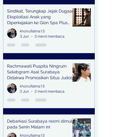
Sindikat, Terungkap Jejak Dugaan
Eksploitasi Anak yang
Diperkejakan ke Gion Spa Plus
and Pub Surabaya,
khoirulfatma13
3 Jun
3 menit membaca
Rachmawati Puspita Ningrum
Selebgram Asal Surabaya
Didakwa Promosikan Situs Judol,
Raup Rp2 Juta dari Tiga Kali
khoirulfatma13
Endorse
3 Jun
2 menit membaca
Debarkasi Surabaya resmi dimulai
pada Senin Malam ini
khoirulfatma13