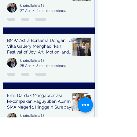
Trenggalek
khoirulfatma13
27 Apr
4 menit membaca
BMW Astra Bersama Dengan Teh
Villa Gallery Menghadirkan
Festival of Joy: Art, Motion, and
Scent
khoirulfatma13
25 Apr
3 menit membaca
Emil Dardak Mengapresiasi
kekompakan Paguyuban Alumni
SMA Negeri 1 Hingga 9 Surabaya
(Pasmanbaya) dalam Kegiatan
khoirulfatma13
Halal Bihalal
23 Apr
2 menit membaca